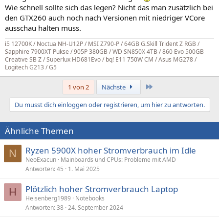
Wie schnell sollte sich das legen? Nicht das man zusätzlich bei
den GTX260 auch noch nach Versionen mit niedriger VCore
ausschau halten muss.
i5 12700K / Noctua NH-U12P / MSI Z790-P / 64GB G.Skill Trident Z RGB /
Sapphire 7900XT Pukse
/
905P 380GB / WD SN850X 4TB / 860 Evo 500GB
Creative SB Z / Superlux HD681Evo / bq! E11 750W CM / Asus MG278 /
Logitech G213 / G5
Letzte
1 von 2
Nächste
Du musst dich einloggen oder registrieren, um hier zu antworten.
Ähnliche Themen
Ryzen 5900X hoher Stromverbrauch im Idle
N
NeoExacun
Mainboards und CPUs: Probleme mit AMD
Antworten
45
1. Mai 2025
Plötzlich hoher Stromverbrauch Laptop
H
Heisenberg1989
Notebooks
Antworten
38
24. September 2024