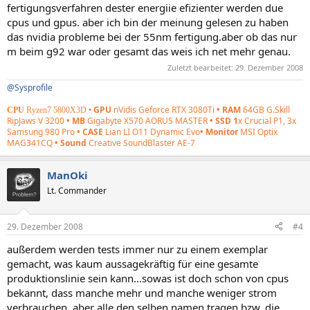
fertigungsverfahren dester energiie efizienter werden due
cpus und gpus. aber ich bin der meinung gelesen zu haben
das nvidia probleme bei der 55nm fertigung.aber ob das nur
m beim g92 war oder gesamt das weis ich net mehr genau.
Zuletzt bearbeitet:
29. Dezember 2008
@Sysprofile
GPU
nVidis Geforce RTX 3080Ti
• RAM
64GB G.Skill
CPU
Ryzen7 5800X3D
•
RipJaws V 3200
• MB
Gigabyte X570 AORUS MASTER
• SSD 1
x Crucial P1, 3x
Samsung 980 Pro
• CASE
Lian LI O11 Dynamic Evo
• Monitor
MSI Optix
MAG341CQ
• Sound
Creative SoundBlaster AE-7
ManOki
Lt. Commander
29. Dezember 2008
#4
außerdem werden tests immer nur zu einem exemplar
gemacht, was kaum aussagekräftig für eine gesamte
produktionslinie sein kann...sowas ist doch schon von cpus
bekannt, dass manche mehr und manche weniger strom
verbrauchen, aber alle den selben namen tragen bzw. die