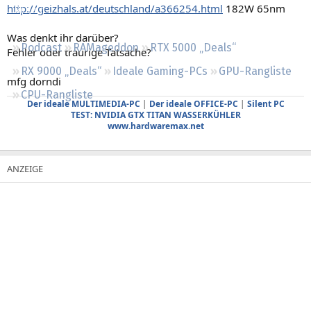
http://geizhals.at/deutschland/a366254.html
182W 65nm
Regeln
Was denkt ihr darüber?
Podcast
RAMageddon
RTX 5000 „Deals“
Fehler oder traurige Tatsache?
RX 9000 „Deals“
Ideale Gaming-PCs
GPU-Rangliste
mfg dorndi
CPU-Rangliste
Der ideale MULTIMEDIA-PC
|
Der ideale OFFICE-PC
|
Silent PC
TEST: NVIDIA GTX TITAN WASSERKÜHLER
www.hardwaremax.net