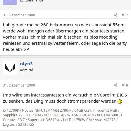
Lt. Commander
31. Dezember 2008
#17
hab gerade meine 260 bekommen. so wie es aussieht 55nm.
werde wohl morgen oder übermorgen ein paar tests starten.
vorher muss ich mich mal ein bisschen ins bios modding
reinlesen und erstmal sylvester feiern. oder sage ich die party
heute ab? :-P
r4yn3
Admiral
31. Dezember 2008
#18
Imo wäre am interessantesten ein Versuch die VCore im BIOS
zu senken, das Ding muss doch stromsparender werden
i5 12700K / Noctua NH-U12P / MSI Z790-P / 64GB G.Skill Trident Z RGB /
Sapphire 7900XT Pukse
/
905P 380GB / WD SN850X 4TB / 860 Evo 500GB
Creative SB Z / Superlux HD681Evo / bq! E11 750W CM / Asus MG278 /
Logitech G213 / G5