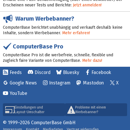
Erscheinen neuer Tests und Berichte:
Jetzt anmelden!
Warum Werbebanner?
ComputerBase berichtet unabhängig und verkauft deshalb keine
Inhalte, sondern Werbebanner.
Mehr erfahren!
ComputerBase Pro
ComputerBase Pro ist die werbefreie, schnelle, flexible und
zugleich faire Variante von ComputerBase.
Mehr dazu!
Feeds
Discord
Bluesky
Facebook
Google News
Instagram
Mastodon
X
YouTube
Einstellungen und
Probleme mit einem
Layout-Umschalter
Werbebanner?
© 1999–2026 ComputerBase GmbH
Impressum
Kontakt
Mediadaten
Vertrag widerrufen