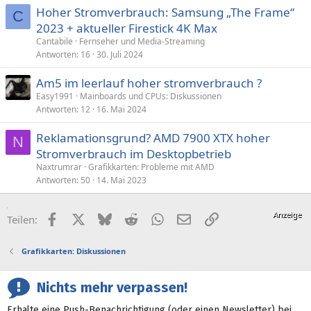
Hoher Stromverbrauch: Samsung „The Frame“
C
2023 + aktueller Firestick 4K Max
Cantabile
Fernseher und Media-Streaming
Antworten
16
30. Juli 2024
Am5 im leerlauf hoher stromverbrauch ?
Easy1991
Mainboards und CPUs: Diskussionen
Antworten
12
16. Mai 2024
Reklamationsgrund? AMD 7900 XTX hoher
N
Stromverbrauch im Desktopbetrieb
Naxtrumrar
Grafikkarten: Probleme mit AMD
Antworten
50
14. Mai 2023
Facebook
X (Twitter)
Bluesky
Reddit
WhatsApp
E-Mail
Link
Teilen:
Grafikkarten: Diskussionen
Nichts mehr verpassen!
Erhalte eine Push-Benachrichtigung (oder einen Newsletter) bei