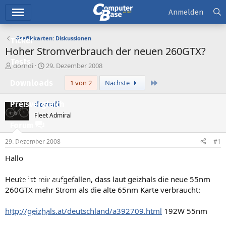
Hauptmenü
Anmelden
Grafikkarten: Diskussionen
Ticker
Hoher Stromverbrauch der neuen 260GTX?
Tests
E
E
dorndi
29. Dezember 2008
r
r
Letzte
Downloads
1 von 2
Nächste
s
s
t
t
e
e
dorndi
Preisvergleich
l
l
Fleet Admiral
l
l
Forum
e
t
r
a
29. Dezember 2008
#1
Aktuelles
m
Hallo
Empfohlene Inhalte
Heute ist mir aufgefallen, dass laut geizhals die neue 55nm
Neue Beiträge
260GTX mehr Strom als die alte 65nm Karte verbraucht:
Neueste Aktivitäten
http://geizhals.at/deutschland/a392709.html
192W 55nm
Leserartikel