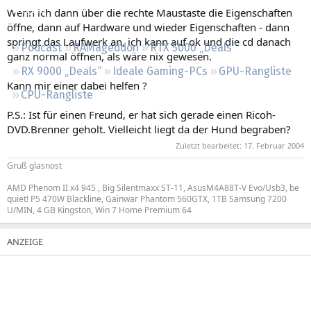
Regeln
Wenn ich dann über die rechte Maustaste die Eigenschaften
öffne, dann auf Hardware und wieder Eigenschaften - dann
springt das Laufwerk an, ich kann auf ok und die cd danach
Podcast
RAMageddon
RTX 5000 „Deals“
ganz normal öffnen, als wäre nix gewesen.
RX 9000 „Deals“
Ideale Gaming-PCs
GPU-Rangliste
Kann mir einer dabei helfen ?
CPU-Rangliste
P.S.: Ist für einen Freund, er hat sich gerade einen Ricoh-
DVD.Brenner geholt. Vielleicht liegt da der Hund begraben?
Zuletzt bearbeitet:
17. Februar 2004
Gruß glasnost
AMD Phenom II x4 945 , Big Silentmaxx ST-11, AsusM4A88T-V Evo/Usb3, be
quiet! P5 470W Blackline, Gainwar Phantom 560GTX, 1TB Samsung 7200
U/MIN, 4 GB Kingston, Win 7 Home Premium 64