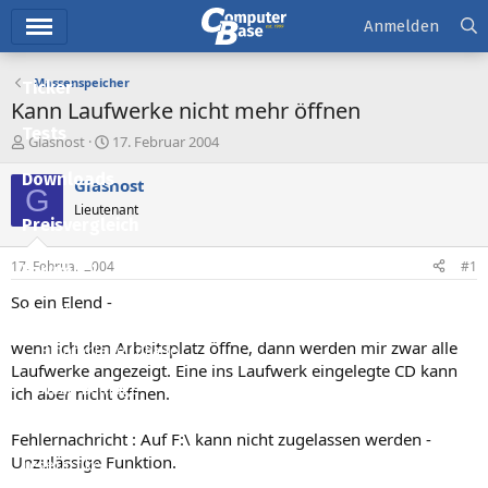
Hauptmenü
Anmelden
Massenspeicher
Ticker
Kann Laufwerke nicht mehr öffnen
Tests
E
E
Glasnost
17. Februar 2004
r
r
Downloads
s
s
Glasnost
G
t
t
Lieutenant
e
e
Preisvergleich
l
l
l
l
17. Februar 2004
#1
Forum
e
t
r
a
So ein Elend -
Aktuelles
m
wenn ich den Arbeitsplatz öffne, dann werden mir zwar alle
Empfohlene Inhalte
Laufwerke angezeigt. Eine ins Laufwerk eingelegte CD kann
Neue Beiträge
ich aber nicht öffnen.
Neueste Aktivitäten
Fehlernachricht : Auf F:\ kann nicht zugelassen werden -
Unzulässige Funktion.
Leserartikel