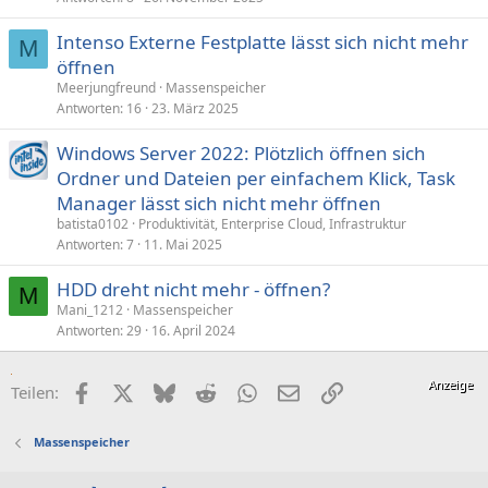
Intenso Externe Festplatte lässt sich nicht mehr
M
öffnen
Meerjungfreund
Massenspeicher
Antworten
16
23. März 2025
Windows Server 2022: Plötzlich öffnen sich
Ordner und Dateien per einfachem Klick, Task
Manager lässt sich nicht mehr öffnen
batista0102
Produktivität, Enterprise Cloud, Infrastruktur
Antworten
7
11. Mai 2025
HDD dreht nicht mehr - öffnen?
M
Mani_1212
Massenspeicher
Antworten
29
16. April 2024
Facebook
X (Twitter)
Bluesky
Reddit
WhatsApp
E-Mail
Link
Teilen:
Massenspeicher