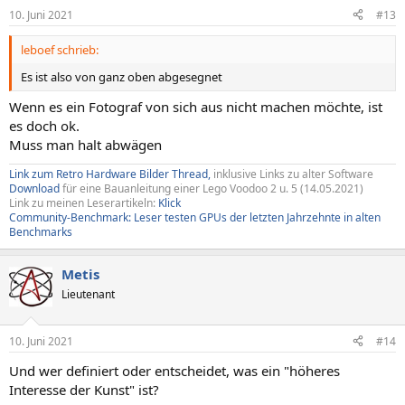
n
10. Juni 2021
#13
e
n
leboef schrieb:
:
Es ist also von ganz oben abgesegnet
Wenn es ein Fotograf von sich aus nicht machen möchte, ist
es doch ok.
Muss man halt abwägen
Link zum Retro Hardware Bilder Thread,
inklusive Links zu alter Software
Download
für eine Bauanleitung einer Lego Voodoo 2 u. 5 (14.05.2021)
Link zu meinen Leserartikeln:
Klick
Community-Benchmark: Leser testen GPUs der letzten Jahrzehnte in alten
Benchmarks
Metis
Lieutenant
10. Juni 2021
#14
Und wer definiert oder entscheidet, was ein "höheres
Interesse der Kunst" ist?