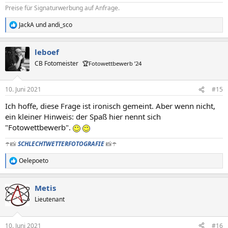
Preise für Signaturwerbung auf Anfrage.
JackA
und
andi_sco
R
e
a
leboef
k
t
CB Fotomeister
🏆Fotowettbewerb ’24
i
o
n
10. Juni 2021
#15
e
n
Ich hoffe, diese Frage ist ironisch gemeint. Aber wenn nicht,
:
ein kleiner Hinweis: der Spaß hier nennt sich
"Fotowettbewerb".
☂️📸
SCHLECHTWETTERFOTOGRAFIE
📸☂️
Oelepoeto
R
e
a
Metis
k
t
Lieutenant
i
o
n
10. Juni 2021
#16