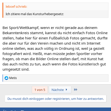
n
leboef schrieb:
:
Ich zitiere mal das Kunsturhebergesetz:
Bei Sport/Wettkampf, wenn er nicht gerade aus deinem
Bekanntenkreis stammt, kannst du nicht einfach Fotos Online
stellen, habe hier für einen Fußballclub Fotos gemacht, durfte
die aber nur für den Verein machen und nicht im Internet
online stellen, was auch völlig in Ordnung ist, weil ja gezielt
fotografiert wird. Heißt, man müsste jeden Sportler vorher
fragen, ob man die Bilder Online stellen darf, mit Kunst hat
das auch nichts zu tun, auch wenn die Fotos künstlerisch gut
umgesetzt sind.
Metis
R
e
a
Letzte
1 von 5
Nächste
k
t
Du musst dich einloggen oder registrieren, um hier zu antworten.
i
o
n