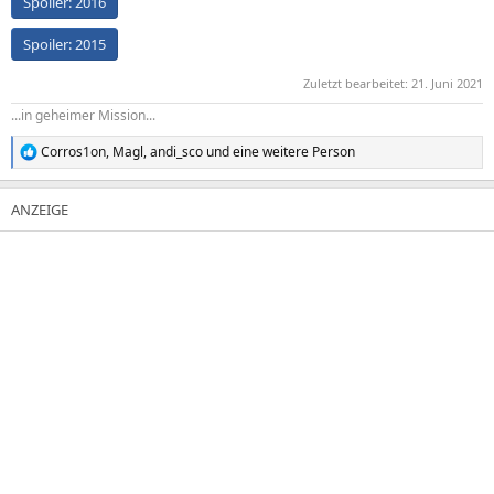
Spoiler:
2016
Spoiler:
2015
Zuletzt bearbeitet:
21. Juni 2021
...in geheimer Mission...
Corros1on
,
Magl
,
andi_sco
und eine weitere Person
R
e
a
k
t
i
o
n
e
n
: