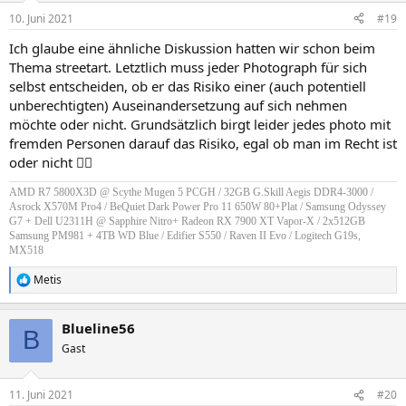
n
10. Juni 2021
#19
e
n
Ich glaube eine ähnliche Diskussion hatten wir schon beim
:
Thema streetart. Letztlich muss jeder Photograph für sich
selbst entscheiden, ob er das Risiko einer (auch potentiell
unberechtigten) Auseinandersetzung auf sich nehmen
möchte oder nicht. Grundsätzlich birgt leider jedes photo mit
fremden Personen darauf das Risiko, egal ob man im Recht ist
oder nicht 🤷‍♀️
AMD R7 5800X3D @ Scythe Mugen 5 PCGH / 32GB G.Skill Aegis DDR4-3000 /
Asrock X570M Pro4 / BeQuiet Dark Power Pro 11 650W 80+Plat / Samsung Odyssey
G7 + Dell U2311H @ Sapphire Nitro+ Radeon RX 7900 XT Vapor-X / 2x512GB
Samsung PM981 + 4TB WD Blue / Edifier S550 / Raven II Evo / Logitech G19s,
MX518
Metis
R
e
a
Blueline56
k
B
t
Gast
i
o
n
11. Juni 2021
#20
e