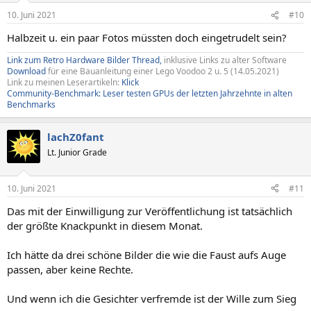
n
10. Juni 2021
#10
e
n
Halbzeit u. ein paar Fotos müssten doch eingetrudelt sein?
:
Link zum Retro Hardware Bilder Thread,
inklusive Links zu alter Software
Download
für eine Bauanleitung einer Lego Voodoo 2 u. 5 (14.05.2021)
Link zu meinen Leserartikeln:
Klick
Community-Benchmark: Leser testen GPUs der letzten Jahrzehnte in alten
Benchmarks
lachZ0fant
Lt. Junior Grade
10. Juni 2021
#11
Das mit der Einwilligung zur Veröffentlichung ist tatsächlich
der größte Knackpunkt in diesem Monat.
Ich hätte da drei schöne Bilder die wie die Faust aufs Auge
passen, aber keine Rechte.
Und wenn ich die Gesichter verfremde ist der Wille zum Sieg