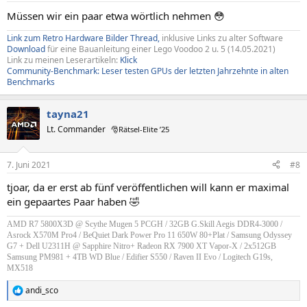
Müssen wir ein paar etwa wörtlich nehmen 😳
Link zum Retro Hardware Bilder Thread,
inklusive Links zu alter Software
Download
für eine Bauanleitung einer Lego Voodoo 2 u. 5 (14.05.2021)
Link zu meinen Leserartikeln:
Klick
Community-Benchmark: Leser testen GPUs der letzten Jahrzehnte in alten
Benchmarks
tayna21
Lt. Commander
🎅Rätsel-Elite ’25
7. Juni 2021
#8
tjoar, da er erst ab fünf veröffentlichen will kann er maximal
ein gepaartes Paar haben 🤣
AMD R7 5800X3D @ Scythe Mugen 5 PCGH / 32GB G.Skill Aegis DDR4-3000 /
Asrock X570M Pro4 / BeQuiet Dark Power Pro 11 650W 80+Plat / Samsung Odyssey
G7 + Dell U2311H @ Sapphire Nitro+ Radeon RX 7900 XT Vapor-X / 2x512GB
Samsung PM981 + 4TB WD Blue / Edifier S550 / Raven II Evo / Logitech G19s,
MX518
andi_sco
R
e