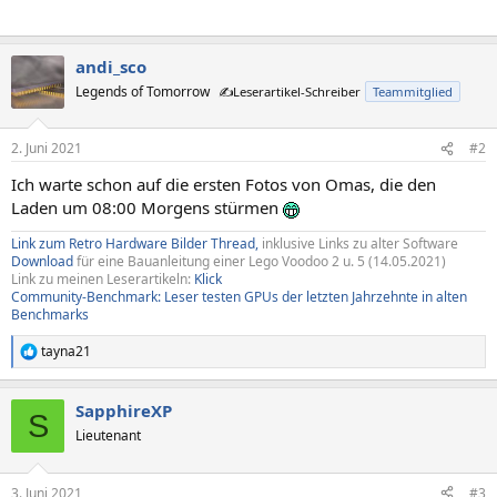
andi_sco
Legends of Tomorrow
✍️Leserartikel-Schreiber
Teammitglied
2. Juni 2021
#2
Ich warte schon auf die ersten Fotos von Omas, die den
Laden um 08:00 Morgens stürmen
Link zum Retro Hardware Bilder Thread,
inklusive Links zu alter Software
Download
für eine Bauanleitung einer Lego Voodoo 2 u. 5 (14.05.2021)
Link zu meinen Leserartikeln:
Klick
Community-Benchmark: Leser testen GPUs der letzten Jahrzehnte in alten
Benchmarks
tayna21
R
e
a
SapphireXP
k
S
t
Lieutenant
i
o
n
3. Juni 2021
#3