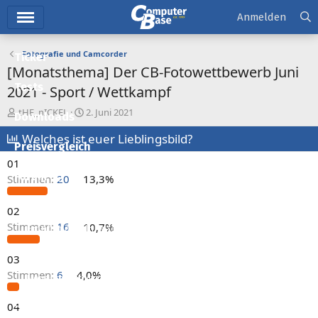
Hauptmenü
Anmelden
Fotografie und Camcorder
Ticker
[Monatsthema] Der CB-Fotowettbewerb Juni
Tests
2021 - Sport / Wettkampf
E
E
tHE_nICKEL
2. Juni 2021
Downloads
r
r
s
Welches ist euer Lieblingsbild?
s
Preisvergleich
t
t
01
e
e
l
l
Forum
Stimmen:
20
13,3%
l
l
e
t
Aktuelles
02
r
a
Stimmen:
16
10,7%
m
Empfohlene Inhalte
Neue Beiträge
03
Stimmen:
6
4,0%
Neueste Aktivitäten
Leserartikel
04