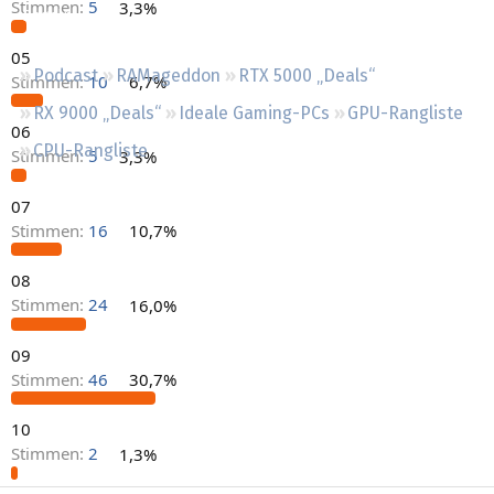
Stimmen:
5
3,3%
Regeln
05
Podcast
RAMageddon
RTX 5000 „Deals“
Stimmen:
10
6,7%
RX 9000 „Deals“
Ideale Gaming-PCs
GPU-Rangliste
06
CPU-Rangliste
Stimmen:
5
3,3%
07
Stimmen:
16
10,7%
08
Stimmen:
24
16,0%
09
Stimmen:
46
30,7%
10
Stimmen:
2
1,3%