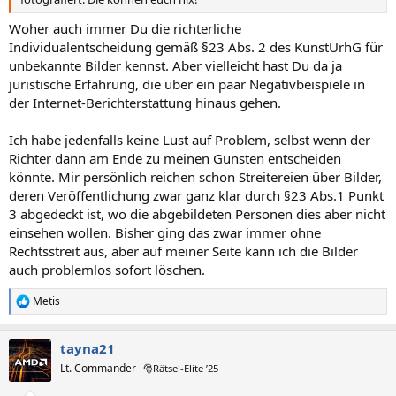
Woher auch immer Du die richterliche
Individualentscheidung gemäß §23 Abs. 2 des KunstUrhG für
unbekannte Bilder kennst. Aber vielleicht hast Du da ja
juristische Erfahrung, die über ein paar Negativbeispiele in
der Internet-Berichterstattung hinaus gehen.
Ich habe jedenfalls keine Lust auf Problem, selbst wenn der
Richter dann am Ende zu meinen Gunsten entscheiden
könnte. Mir persönlich reichen schon Streitereien über Bilder,
deren Veröffentlichung zwar ganz klar durch §23 Abs.1 Punkt
3 abgedeckt ist, wo die abgebildeten Personen dies aber nicht
einsehen wollen. Bisher ging das zwar immer ohne
Rechtsstreit aus, aber auf meiner Seite kann ich die Bilder
auch problemlos sofort löschen.
Metis
R
e
a
tayna21
k
t
Lt. Commander
🎅Rätsel-Elite ’25
i
o