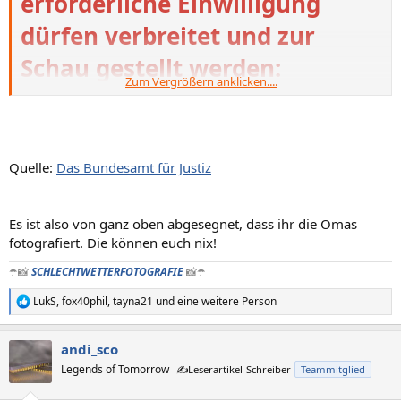
erforderliche Einwilligung
Abgebildeten.
dürfen verbreitet und zur
Schau gestellt werden:
Zum Vergrößern anklicken....
1.
Bildnisse aus dem Bereiche der Zeitgeschichte;
2.
Bilder, auf denen die Personen nur als Beiwerk neben einer
Landschaft oder sonstigen Örtlichkeit erscheinen;
Quelle:
Das Bundesamt für Justiz
3.
Bilder von Versammlungen, Aufzügen und ähnlichen Vorgängen, an
denen die dargestellten Personen teilgenommen haben;
4.
Es ist also von ganz oben abgesegnet, dass ihr die Omas
fotografiert. Die können euch nix!
Bildnisse, die nicht auf Bestellung
☂️📸
SCHLECHTWETTERFOTOGRAFIE
📸☂️
angefertigt sind, sofern die
Verbreitung oder Schaustellung
LukS
,
fox40phil
,
tayna21
und eine weitere Person
R
e
einem höheren Interesse der Kunst
a
andi_sco
k
dient.
t
Legends of Tomorrow
✍️Leserartikel-Schreiber
Teammitglied
i
o