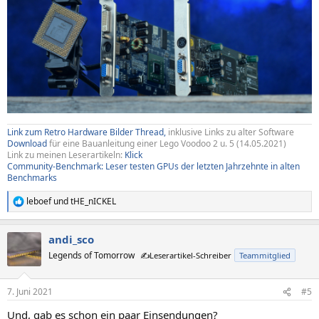
Link zum Retro Hardware Bilder Thread,
inklusive Links zu alter Software
Download
für eine Bauanleitung einer Lego Voodoo 2 u. 5 (14.05.2021)
Link zu meinen Leserartikeln:
Klick
Community-Benchmark: Leser testen GPUs der letzten Jahrzehnte in alten
Benchmarks
leboef
und
tHE_nICKEL
R
e
a
andi_sco
k
t
Legends of Tomorrow
✍️Leserartikel-Schreiber
Teammitglied
i
o
n
7. Juni 2021
#5
e
n
Und, gab es schon ein paar Einsendungen?