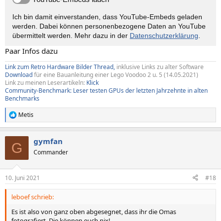
Ich bin damit einverstanden, dass YouTube-Embeds geladen
werden. Dabei können personen­bezogene Daten an YouTube
übermittelt werden. Mehr dazu in der
Datenschutzerklärung
.
Paar Infos dazu
Link zum Retro Hardware Bilder Thread,
inklusive Links zu alter Software
Download
für eine Bauanleitung einer Lego Voodoo 2 u. 5 (14.05.2021)
Link zu meinen Leserartikeln:
Klick
Community-Benchmark: Leser testen GPUs der letzten Jahrzehnte in alten
Benchmarks
Metis
R
e
a
gymfan
k
G
t
Commander
i
o
n
10. Juni 2021
#18
e
n
leboef schrieb:
:
Es ist also von ganz oben abgesegnet, dass ihr die Omas
fotografiert. Die können euch nix!