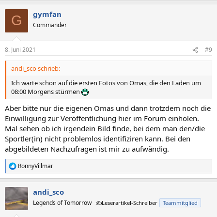
a
gymfan
k
G
t
Commander
i
o
n
8. Juni 2021
#9
e
n
andi_sco schrieb:
:
Ich warte schon auf die ersten Fotos von Omas, die den Laden um
08:00 Morgens stürmen
Aber bitte nur die eigenen Omas und dann trotzdem noch die
Einwilligung zur Veröffentlichung hier im Forum einholen.
Mal sehen ob ich irgendein Bild finde, bei dem man den/die
Sportler(in) nicht problemlos identifiziren kann. Bei den
abgebildeten Nachzufragen ist mir zu aufwändig.
RonnyVillmar
R
e
a
andi_sco
k
t
Legends of Tomorrow
✍️Leserartikel-Schreiber
Teammitglied
i
o