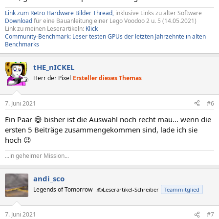
:
Link zum Retro Hardware Bilder Thread,
inklusive Links zu alter Software
Download
für eine Bauanleitung einer Lego Voodoo 2 u. 5 (14.05.2021)
Link zu meinen Leserartikeln:
Klick
Community-Benchmark: Leser testen GPUs der letzten Jahrzehnte in alten
Benchmarks
tHE_nICKEL
Herr der Pixel
Ersteller dieses Themas
7. Juni 2021
#6
Ein Paar 😅 bisher ist die Auswahl noch recht mau... wenn die
ersten 5 Beiträge zusammengekommen sind, lade ich sie
hoch 😉
...in geheimer Mission...
andi_sco
Legends of Tomorrow
✍️Leserartikel-Schreiber
Teammitglied
7. Juni 2021
#7