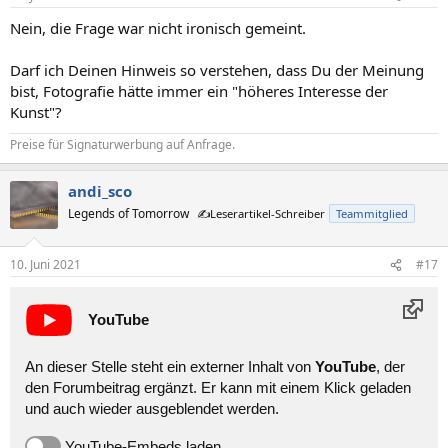
e
n
Nein, die Frage war nicht ironisch gemeint.
:
Darf ich Deinen Hinweis so verstehen, dass Du der Meinung
bist, Fotografie hätte immer ein "höheres Interesse der
Kunst"?
Preise für Signaturwerbung auf Anfrage.
andi_sco
Legends of Tomorrow
✍️Leserartikel-Schreiber
Teammitglied
10. Juni 2021
#17
YouTube
An dieser Stelle steht ein externer Inhalt von
YouTube
, der
den Forumbeitrag ergänzt. Er kann mit einem Klick geladen
und auch wieder ausgeblendet werden.
YouTube-Embeds laden