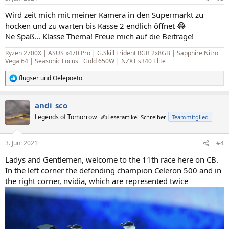
e
n
Wird zeit mich mit meiner Kamera in den Supermarkt zu
:
hocken und zu warten bis Kasse 2 endlich öffnet 😂
Ne Spaß... Klasse Thema! Freue mich auf die Beiträge!
Ryzen 2700X | ASUS x470 Pro | G.Skill Trident RGB 2x8GB | Sapphire Nitro+
Vega 64 | Seasonic Focus+ Gold 650W | NZXT s340 Elite
flugser
und
Oelepoeto
R
e
a
andi_sco
k
t
Legends of Tomorrow
✍️Leserartikel-Schreiber
Teammitglied
i
o
n
3. Juni 2021
#4
e
n
Ladys and Gentlemen, welcome to the 11th race here on CB.
:
In the left corner the defending champion Celeron 500 and in
the right corner, nvidia, which are represented twice