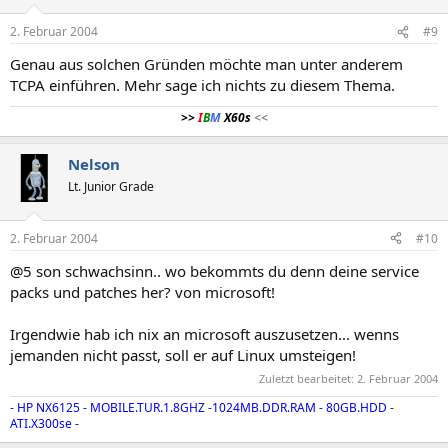
2. Februar 2004
#9
Genau aus solchen Gründen möchte man unter anderem
TCPA einführen. Mehr sage ich nichts zu diesem Thema.
>>
I
B
M
X60s
<<
Nelson
Lt. Junior Grade
2. Februar 2004
#10
@5 son schwachsinn.. wo bekommts du denn deine service
packs und patches her? von microsoft!
Irgendwie hab ich nix an microsoft auszusetzen... wenns
jemanden nicht passt, soll er auf Linux umsteigen!
Zuletzt bearbeitet:
2. Februar 2004
- HP NX6125 - MOBILE.TUR.1.8GHZ -1024MB.DDR.RAM - 80GB.HDD -
ATI.X300se -