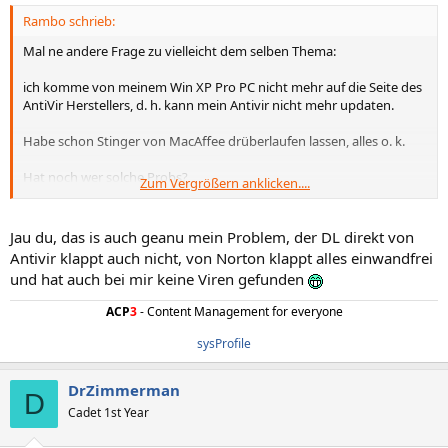
Rambo schrieb:
Mal ne andere Frage zu vielleicht dem selben Thema:
ich komme von meinem Win XP Pro PC nicht mehr auf die Seite des
AntiVir Herstellers, d. h. kann mein Antivir nicht mehr updaten.
Habe schon Stinger von MacAffee drüberlaufen lassen, alles o. k.
Hat noch wer solche Probs?
Zum Vergrößern anklicken....
Auch der manuelle Download des ganzen AntiVir Hauptprogramms
klappt nicht.
Jau du, das is auch geanu mein Problem, der DL direkt von
Antivir klappt auch nicht, von Norton klappt alles einwandfrei
und hat auch bei mir keine Viren gefunden
ACP
3
- Content Management for everyone
sysProfile
DrZimmerman
D
Cadet 1st Year