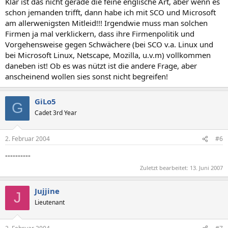
Klar ist das nicht gerade die feine englische Art, aber wenn es
schon jemanden trifft, dann habe ich mit SCO und Microsoft
am allerwenigsten Mitleid!!! Irgendwie muss man solchen
Firmen ja mal verklickern, dass ihre Firmenpolitik und
Vorgehensweise gegen Schwächere (bei SCO v.a. Linux und
bei Microsoft Linux, Netscape, Mozilla, u.v.m) vollkommen
daneben ist! Ob es was nützt ist die andere Frage, aber
anscheinend wollen sies sonst nicht begreifen!
GiLo5
G
Cadet 3rd Year
2. Februar 2004
#6
----------
Zuletzt bearbeitet:
13. Juni 2007
Jujjine
J
Lieutenant