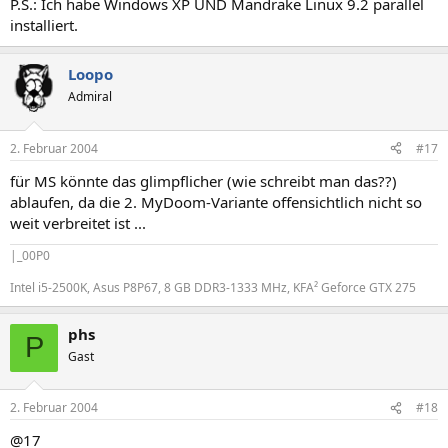
P.S.: Ich habe Windows XP UND Mandrake Linux 9.2 parallel
installiert.
Loopo
Admiral
2. Februar 2004
#17
für MS könnte das glimpflicher (wie schreibt man das??)
ablaufen, da die 2. MyDoom-Variante offensichtlich nicht so
weit verbreitet ist ...
|_00P0
Intel i5-2500K, Asus P8P67, 8 GB DDR3-1333 MHz, KFA² Geforce GTX 275
phs
P
Gast
2. Februar 2004
#18
@17