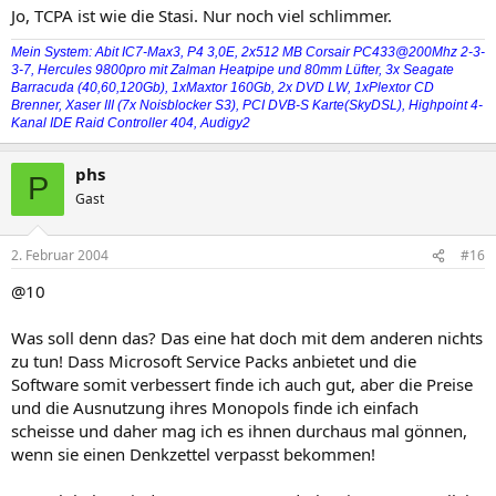
Jo, TCPA ist wie die Stasi. Nur noch viel schlimmer.
Mein System: Abit IC7-Max3, P4 3,0E, 2x512 MB Corsair PC433@200Mhz 2-3-
3-7, Hercules 9800pro mit Zalman Heatpipe und 80mm Lüfter, 3x Seagate
Barracuda (40,60,120Gb), 1xMaxtor 160Gb, 2x DVD LW, 1xPlextor CD
Brenner, Xaser III (7x Noisblocker S3), PCI DVB-S Karte(SkyDSL), Highpoint 4-
Kanal IDE Raid Controller 404, Audigy2
phs
P
Gast
2. Februar 2004
#16
@10
Was soll denn das? Das eine hat doch mit dem anderen nichts
zu tun! Dass Microsoft Service Packs anbietet und die
Software somit verbessert finde ich auch gut, aber die Preise
und die Ausnutzung ihres Monopols finde ich einfach
scheisse und daher mag ich es ihnen durchaus mal gönnen,
wenn sie einen Denkzettel verpasst bekommen!