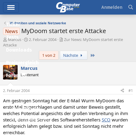
Hauptmenü
Anmelden
Webseiten und soziale Netzwerke
Ticker
MyDoom startet erste Attacke
News
Tests
E
E
Marcus
2. Februar 2004
Zur News: MyDoom startet erste
r
r
Attacke
Downloads
s
s
Letzte
1 von 2
Nächste
t
t
e
e
Preisvergleich
l
l
Marcus
l
l
Lieutenant
Forum
e
t
r
a
Aktuelles
m
2. Februar 2004
#1
Empfohlene Inhalte
Am gestrigen Sonntag hat der E-Mail Wurm MyDoom das
erste Mal zugeschlagen und damit unter Beweis gestellt,
Neue Beiträge
welches Potential angesichts der großen Verbreitung in ihm
steckt, denn die Server des Softwareherstellers
SCO
wurden
Neueste Aktivitäten
erfolgreich lahm gelegt bzw. sind seit Sonntag nicht mehr
Leserartikel
erreichbar.