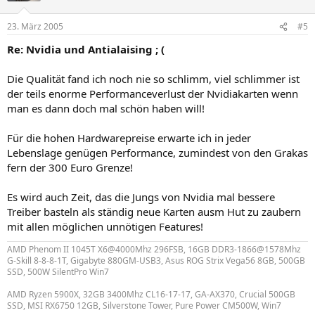
23. März 2005
#5
Re: Nvidia und Antialaising ; (
Die Qualität fand ich noch nie so schlimm, viel schlimmer ist
der teils enorme Performanceverlust der Nvidiakarten wenn
man es dann doch mal schön haben will!
Für die hohen Hardwarepreise erwarte ich in jeder
Lebenslage genügen Performance, zumindest von den Grakas
fern der 300 Euro Grenze!
Es wird auch Zeit, das die Jungs von Nvidia mal bessere
Treiber basteln als ständig neue Karten ausm Hut zu zaubern
mit allen möglichen unnötigen Features!
AMD Phenom II 1045T X6@4000Mhz 296FSB, 16GB DDR3-1866@1578Mhz
G-Skill 8-8-8-1T, Gigabyte 880GM-USB3, Asus ROG Strix Vega56 8GB, 500GB
SSD, 500W SilentPro Win7
AMD Ryzen 5900X, 32GB 3400Mhz CL16-17-17, GA-AX370, Crucial 500GB
SSD, MSI RX6750 12GB, Silverstone Tower, Pure Power CM500W, Win7