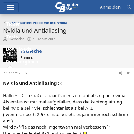
Hauptmenü
Anmelden
Grafikkarten: Probleme mit Nvidia
Ticker
Nvidia und Antialiasing
Tests
E
E
T$cheche
23. März 2005
r
r
Downloads
s
s
T$cheche
t
t
Banned
e
e
Preisvergleich
l
l
l
l
23. März 2005
#1
Forum
e
t
r
a
Nvidia und Antialiasing ; (
Aktuelles
m
Hallo ich hab mal ein paar fragen zum antialising bei nvidia.
Empfohlene Inhalte
Als erstes ist mir mal aufgefallen, dass die kantenglättung
Neue Beiträge
bei nvidia sehr viel schlechter ist als bei ATI.
( wenn ich bei hl2 6x einstelle sieht es ja immernoch schlimm
Neueste Aktivitäten
aus )
Wird nvidia das noch irrgentwann mal verbessern `?
Leserartikel
Und was bedeutet 8xS und so weiter ?