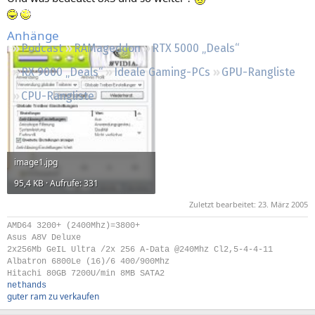
Regeln
Anhänge
Podcast
RAMageddon
RTX 5000 „Deals“
RX 9000 „Deals“
Ideale Gaming-PCs
GPU-Rangliste
CPU-Rangliste
image1.jpg
95,4 KB · Aufrufe: 331
Zuletzt bearbeitet:
23. März 2005
AMD64 3200+ (2400Mhz)=3800+
Asus A8V Deluxe
2x256Mb GeIL Ultra /2x 256 A-Data @240Mhz Cl2,5-4-4-11
Albatron 6800Le (16)/6 400/900Mhz
Hitachi 80GB 7200U/min 8MB SATA2
nethands
guter ram zu verkaufen