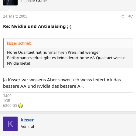
Lt. Junior Grade
24. März 2005
#7
Re: Nvidia und Antialaising ; (
kisser schrieb:
Hohe Qualitaet hat nunmal ihren Preis, mit weniger
Performanceverlust gibt es keine derart hohe AA-Qualitaet wie sie
NVidia bietet.
Ja Kisser wir wissens.Aber soweit ich weiss leifert Ati das
bessere AA und Nvidia das bessere AF.
3400
1GB
6800 GS
kisser
K
Admiral