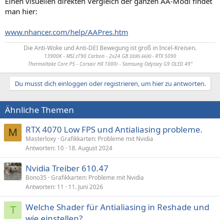
Einen visuellen direkten Vergleich der ganzen AA-Modi findet
man hier:
www.nhancer.com/help/AAPres.htm
Die Anti-Woke und Anti-DEI Bewegung ist groß in Incel-Kreisen.
13900K - MSI z790 Carbon - 2x24 GB
- RTX 5090
DDR5 6600
Thermaltake Core P5 - Corsair HX 1000i - Samsung Odyssey G9 OLED 49"
Du musst dich einloggen oder registrieren, um hier zu antworten.
Ähnliche Themen
RTX 4070 Low FPS und Antialiasing probleme.
M
Masterloxy
Grafikkarten: Probleme mit Nvidia
Antworten
10
18. August 2024
Nvidia Treiber 610.47
Bono35
Grafikkarten: Probleme mit Nvidia
Antworten
11
11. Juni 2026
Welche Shader für Antialiasing in Reshade und
T
wie einstellen?