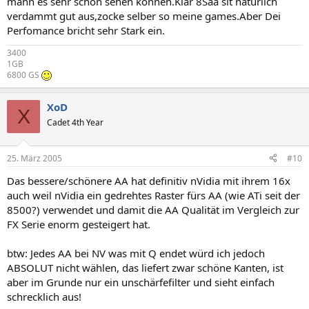
mann es sehr schön sehen können.Klar 8Saa sit natürlich
verdammt gut aus,zocke selber so meine games.Aber Dei
Perfomance bricht sehr Stark ein.
3400
1GB
6800 GS
XoD
X
Cadet 4th Year
25. März 2005
#10
Das bessere/schönere AA hat definitiv nVidia mit ihrem 16x
auch weil nVidia ein gedrehtes Raster fürs AA (wie ATi seit der
8500?) verwendet und damit die AA Qualität im Vergleich zur
FX Serie enorm gesteigert hat.
btw: Jedes AA bei NV was mit Q endet würd ich jedoch
ABSOLUT nicht wählen, das liefert zwar schöne Kanten, ist
aber im Grunde nur ein unschärfefilter und sieht einfach
schrecklich aus!