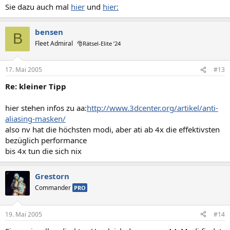
Sie dazu auch mal
hier
und
hier:
bensen
B
Fleet Admiral
🎅Rätsel-Elite ’24
17. Mai 2005
#13
Re: kleiner Tipp
hier stehen infos zu aa:
http://www.3dcenter.org/artikel/anti-
aliasing-masken/
also nv hat die höchsten modi, aber ati ab 4x die effektivsten
bezüglich performance
bis 4x tun die sich nix
Grestorn
Commander
PRO
19. Mai 2005
#14