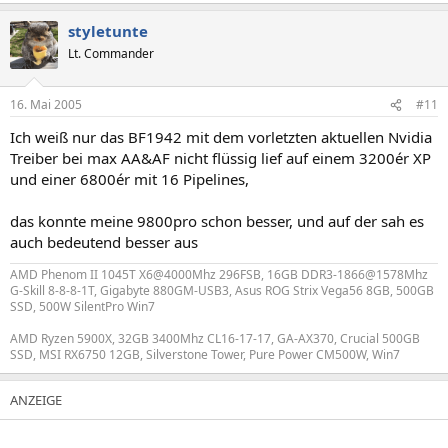
styletunte
Lt. Commander
16. Mai 2005
#11
Ich weiß nur das BF1942 mit dem vorletzten aktuellen Nvidia
Treiber bei max AA&AF nicht flüssig lief auf einem 3200ér XP
und einer 6800ér mit 16 Pipelines,
das konnte meine 9800pro schon besser, und auf der sah es
auch bedeutend besser aus
AMD Phenom II 1045T X6@4000Mhz 296FSB, 16GB DDR3-1866@1578Mhz
G-Skill 8-8-8-1T, Gigabyte 880GM-USB3, Asus ROG Strix Vega56 8GB, 500GB
SSD, 500W SilentPro Win7
AMD Ryzen 5900X, 32GB 3400Mhz CL16-17-17, GA-AX370, Crucial 500GB
SSD, MSI RX6750 12GB, Silverstone Tower, Pure Power CM500W, Win7