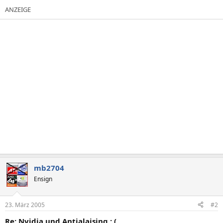
mb2704
Ensign
23. März 2005
#2
Re: Nvidia und Antialaising ; (