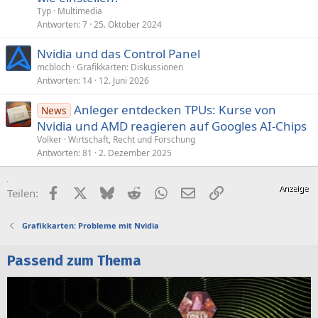
Typ
Multimedia
Antworten
7
25. Oktober 2024
Nvidia und das Control Panel
mcbloch
Grafikkarten: Diskussionen
Antworten
14
12. Juni 2026
Anleger entdecken TPUs: Kurse von
News
Nvidia und AMD reagieren auf Googles AI-Chips
Volker
Wirtschaft, Recht und Forschung
Antworten
81
2. Dezember 2025
Facebook
X (Twitter)
Bluesky
Reddit
WhatsApp
E-Mail
Link
Teilen:
Grafikkarten: Probleme mit Nvidia
Passend zum Thema