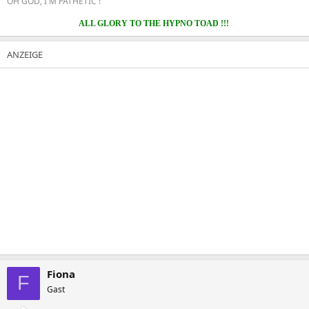
OH GOD, I'M PATHETIC !
ALL GLORY TO THE HYPNO TOAD !!!
Fiona
F
Gast