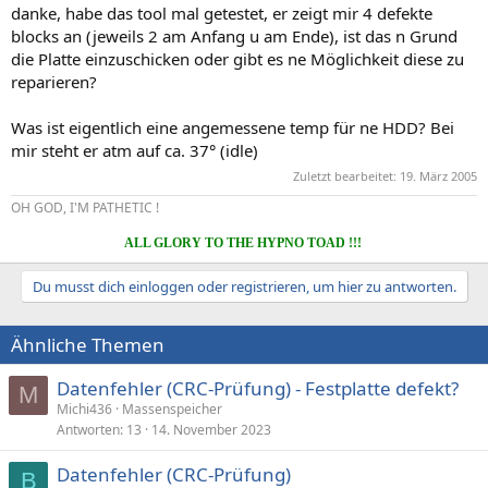
danke, habe das tool mal getestet, er zeigt mir 4 defekte
blocks an (jeweils 2 am Anfang u am Ende), ist das n Grund
die Platte einzuschicken oder gibt es ne Möglichkeit diese zu
reparieren?
Was ist eigentlich eine angemessene temp für ne HDD? Bei
mir steht er atm auf ca. 37° (idle)
Zuletzt bearbeitet:
19. März 2005
OH GOD, I'M PATHETIC !
ALL GLORY TO THE HYPNO TOAD !!!
Du musst dich einloggen oder registrieren, um hier zu antworten.
Ähnliche Themen
Datenfehler (CRC-Prüfung) - Festplatte defekt?
M
Michi436
Massenspeicher
Antworten
13
14. November 2023
Datenfehler (CRC-Prüfung)
B