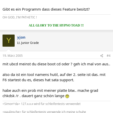
Gibt es ein Programm dass dieses Feature besitzt?
OH GOD, I'M PATHETIC !
ALL GLORY TO THE HYPNO TOAD !!!
yjon
Y
Lt. Junior Grade
19. März 2005
#4
mit ubcd meinst du diese boot cd oder ? geh ich mal von aus..
also da ist ein tool namens hutil, auf der 2. seite ist das. mit
F6 startest du es, dieses hat sata support.
habe auch ein prob mit meiner platte btw.. mache grad
chkdsk /r . dauert ganz schön lange
<Simon^da> 127.x.x.x wird für schleifentests verwendet
<paulinsche> für schleifentests verwende ich meine schuhe