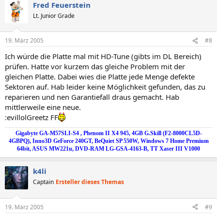
Fred Feuerstein
Lt. Junior Grade
19. März 2005
#8
Ich würde die Platte mal mit HD-Tune (gibts im DL Bereich)
prüfen. Hatte vor kurzem das gleiche Problem mit der
gleichen Platte. Dabei wies die Platte jede Menge defekte
Sektoren auf. Hab leider keine Möglichkeit gefunden, das zu
reparieren und nen Garantiefall draus gemacht. Hab
mittlerweile eine neue.
:evillolGreetz FF
Gigabyte GA-M57SLI-S4 , Phenom II X4 945, 4GB G.Skill (F2-8000CL5D-
4GBPQ), Inno3D GeForce 240GT, BeQuiet SP 550W, Windows 7 Home Premium
64bit, ASUS MW221u, DVD-RAM LG-GSA-4163-B, TT Xaser III V1000
k4li
Captain
Ersteller dieses Themas
19. März 2005
#9