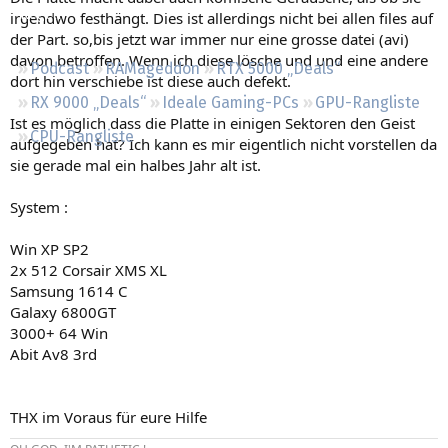
Regeln
irgendwo festhängt. Dies ist allerdings nicht bei allen files auf
der Part. so,bis jetzt war immer nur eine grosse datei (avi)
davon betroffen. Wenn ich diese lösche und und eine andere
Podcast
RAMageddon
RTX 5000 „Deals“
dort hin verschiebe ist diese auch defekt.
RX 9000 „Deals“
Ideale Gaming-PCs
GPU-Rangliste
Ist es möglich dass die Platte in einigen Sektoren den Geist
CPU-Rangliste
aufgegeben hat? Ich kann es mir eigentlich nicht vorstellen da
sie gerade mal ein halbes Jahr alt ist.
System :
Win XP SP2
2x 512 Corsair XMS XL
Samsung 1614 C
Galaxy 6800GT
3000+ 64 Win
Abit Av8 3rd
THX im Voraus für eure Hilfe