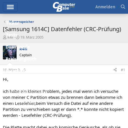
Hauptmenü
Anmelden
Massenspeicher
Ticker
[Samsung 1614C] Datenfehler (CRC-Prüfung)
Tests
E
E
k4li
19. März 2005
r
r
Downloads
s
s
k4li
t
t
Captain
e
e
Preisvergleich
l
l
l
l
19. März 2005
#1
Forum
e
t
r
a
Hi,
Aktuelles
m
ich habe ein kleines Problem, jedes mal wenn ich versuche
Empfohlene Inhalte
von meiner C Partition etwas zu brennen dann bekomme ich
Neue Beiträge
einen Lesefehler,beim Versuch die Datei auf eine andere
Partition zu verschieben sagt er dann *.* konnte nicht kopiert
Neueste Aktivitäten
werden - Lesefehler (CRC-Prüfung).
Leserartikel
Die Platte macht dabei auch komische Geräusche, als ob sie