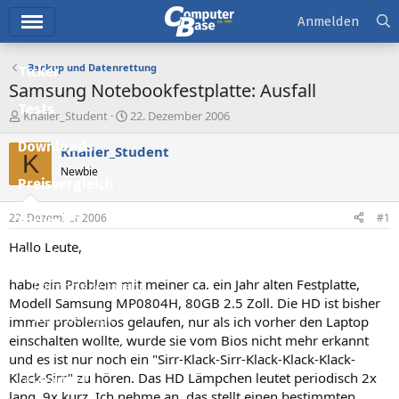
Hauptmenü
Anmelden
Backup und Datenrettung
Ticker
Samsung Notebookfestplatte: Ausfall
Tests
E
E
Knaller_Student
22. Dezember 2006
r
r
Downloads
s
s
Knaller_Student
K
t
t
Newbie
e
e
Preisvergleich
l
l
l
l
22. Dezember 2006
#1
Forum
e
t
r
a
Hallo Leute,
Aktuelles
m
habe ein Problem mit meiner ca. ein Jahr alten Festplatte,
Empfohlene Inhalte
Modell Samsung MP0804H, 80GB 2.5 Zoll. Die HD ist bisher
Neue Beiträge
immer problemlos gelaufen, nur als ich vorher den Laptop
einschalten wollte, wurde sie vom Bios nicht mehr erkannt
Neueste Aktivitäten
und es ist nur noch ein "Sirr-Klack-Sirr-Klack-Klack-Klack-
Klack-Sirr" zu hören. Das HD Lämpchen leutet periodisch 2x
Leserartikel
lang, 9x kurz. Ich nehme an, das stellt einen bestimmten