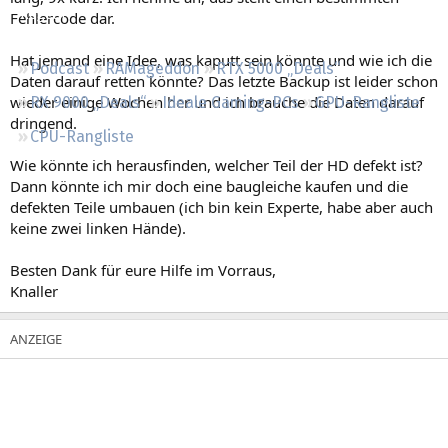
Regeln
Fehlercode dar.
Hat jemand eine Idee, was kaputt sein könnte und wie ich die
Podcast
RAMageddon
RTX 5000 „Deals“
Daten darauf retten könnte? Das letzte Backup ist leider schon
wieder einige Wochen her und ich brauche die Daten darauf
RX 9000 „Deals“
Ideale Gaming-PCs
GPU-Rangliste
dringend.
CPU-Rangliste
Wie könnte ich herausfinden, welcher Teil der HD defekt ist?
Dann könnte ich mir doch eine baugleiche kaufen und die
defekten Teile umbauen (ich bin kein Experte, habe aber auch
keine zwei linken Hände).
Besten Dank für eure Hilfe im Vorraus,
Knaller