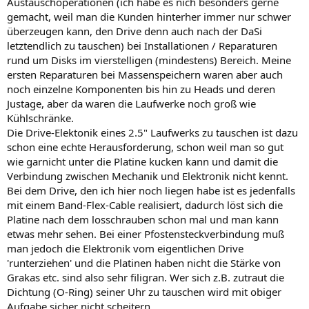
Austauschoperationen (ich habe es nich besonders gerne
gemacht, weil man die Kunden hinterher immer nur schwer
überzeugen kann, den Drive denn auch nach der DaSi
letztendlich zu tauschen) bei Installationen / Reparaturen
rund um Disks im vierstelligen (mindestens) Bereich. Meine
ersten Reparaturen bei Massenspeichern waren aber auch
noch einzelne Komponenten bis hin zu Heads und deren
Justage, aber da waren die Laufwerke noch groß wie
Kühlschränke.
Die Drive-Elektonik eines 2.5" Laufwerks zu tauschen ist dazu
schon eine echte Herausforderung, schon weil man so gut
wie garnicht unter die Platine kucken kann und damit die
Verbindung zwischen Mechanik und Elektronik nicht kennt.
Bei dem Drive, den ich hier noch liegen habe ist es jedenfalls
mit einem Band-Flex-Cable realisiert, dadurch löst sich die
Platine nach dem losschrauben schon mal und man kann
etwas mehr sehen. Bei einer Pfostensteckverbindung muß
man jedoch die Elektronik vom eigentlichen Drive
'runterziehen' und die Platinen haben nicht die Stärke von
Grakas etc. sind also sehr filigran. Wer sich z.B. zutraut die
Dichtung (O-Ring) seiner Uhr zu tauschen wird mit obiger
Aufgabe sicher nicht scheitern.