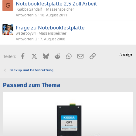
Notebookfestplatte 2,5 Zoll Arbeit
G
_GabbaGandalf_
Massenspeicher
Antworten
9
18. August 2011
Frage zu Notebookfestplatte
waterboy84
Massenspeicher
Antworten
2
7. August 2008
Facebook
X (Twitter)
Bluesky
Reddit
WhatsApp
E-Mail
Link
Teilen:
Backup und Datenrettung
Passend zum Thema