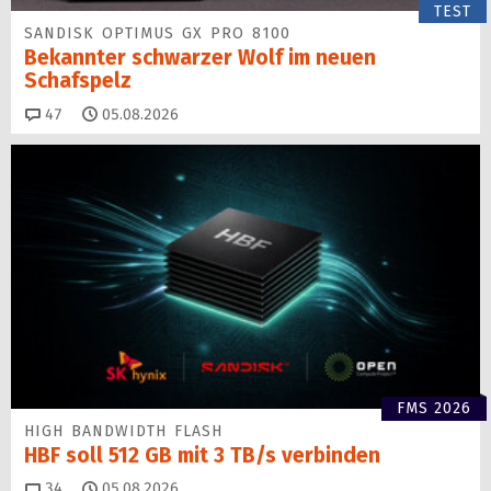
TEST
SANDISK OPTIMUS GX PRO 8100
Bekannter schwarzer Wolf im neuen
Schafspelz
Kommentare
47
05.08.2026
FMS 2026
HIGH BANDWIDTH FLASH
HBF soll 512 GB mit 3 TB/s verbinden
Kommentare
34
05.08.2026