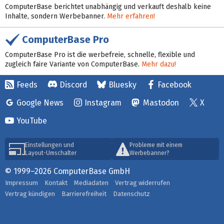
ComputerBase berichtet unabhängig und verkauft deshalb keine
Inhalte, sondern Werbebanner.
Mehr erfahren!
ComputerBase Pro
ComputerBase Pro ist die werbefreie, schnelle, flexible und
zugleich faire Variante von ComputerBase.
Mehr dazu!
Feeds
Discord
Bluesky
Facebook
Google News
Instagram
Mastodon
X
YouTube
Einstellungen und
Probleme mit einem
Layout-Umschalter
Werbebanner?
© 1999–2026 ComputerBase GmbH
Impressum
Kontakt
Mediadaten
Vertrag widerrufen
Vertrag kündigen
Barrierefreiheit
Datenschutz