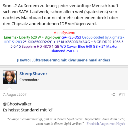
Sinn...? Außerdem zu teuer; jeder venünftige Mensch kauft
sich ein SATA-Laufwerk, schon allein weil (spätestens) sein
nächstes Mainboard gar nicht mehr über einen direkt über
den Chipsatz angebundenen IDE verfügen wird.
Mein System
:
Enermax Liberty 620 W + Big-Tower
GA-P35-DS3
Q9650 cooled by Xigmatek
HDT-S1283
2* KHX8500D2/2G + 1* KHX8500D2K2/4G = 8 GB DDR2-1066 5-
5-5-15
Sapphire HD 4870 1 GB
WD Caviar Blue 640 GB + 2* Maxtor
Diamond 250 GB
[HowTo] Lüftersteuerung mit RivaTuner einmal anders
SheepShaver
Commodore
7. August 2007
#11
@Ghostwalker
Es heisst Standar
d
mit "d".
"Solange niemand betrügt, gibt es in diesem Spiel nichts Ungerechtes. Auch dann nicht,
wenn man in diesem Spiel verliert."
-
Friedrich August von Hayek