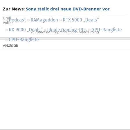
Regeln
Zur News:
Sony stellt drei neue DVD-Brenner vor
Gruß,
Podcast
RAMageddon
RTX 5000 „Deals“
Volker
RX 9000 „Deals“
Ideale Gaming-PCs
GPU-Rangliste
I’d rather be lucky than good.
(Match Point)​
CPU-Rangliste