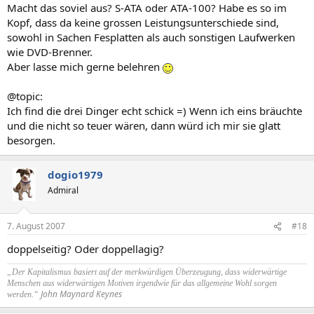
Macht das soviel aus? S-ATA oder ATA-100? Habe es so im
Kopf, dass da keine grossen Leistungsunterschiede sind,
sowohl in Sachen Fesplatten als auch sonstigen Laufwerken
wie DVD-Brenner.
Aber lasse mich gerne belehren
@topic:
Ich find die drei Dinger echt schick =) Wenn ich eins bräuchte
und die nicht so teuer wären, dann würd ich mir sie glatt
besorgen.
dogio1979
Admiral
7. August 2007
#18
doppelseitig? Oder doppellagig?
„Der Kapitalismus basiert auf der merkwürdigen Überzeugung, dass widerwärtige
Menschen aus widerwärtigen Motiven irgendwie für das allgemeine Wohl sorgen
John Maynard Keynes
werden.“