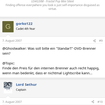
U34G3XM - Fractal Pop Mini Silent
Finding offense everywhere you look is just self-importance disguised as
virtue.
gorko122
G
Cadet 4th Year
7. August 2007
#9
@Ghostwalker: Was soll bitte ein "StandarT"-DVD-Brenner
sein?
@Topic:
Finde den Preis für den internen Brenner auch recht happig,
wenn man bedenkt, dass er nichtmal Lightscribe kann...
Lord Sethur
Captain
7. August 2007
#10