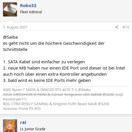
Robo32
Fleet Admiral
7. August 2007
#19
@Saiba
es geht nicht um die höchere Geschwindigkeit der
Schnittstelle
1. SATA Kabel sind einfacher zu verlegen
2. neue MB haben nur einen IDE Port und dieser ist bei Intel
auch noch über einen extra Kontroller angebunden
3. bald wird es keine IDE Ports mehr geben
AMD Ryzen 7 5800X & INNO3D RTX 4070 Ti S @Wakü
ASUS CROSSHAIR VI HERO & Corsair Vengeance LED 4x8GB @3200
(expl.
Heizkörper^^)
ROG STRIX B550-F GAMING & Kingston FURY Beast 64GB @3200
Seasonic Prime PX-850
r4l
Lt. Junior Grade