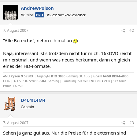
AndrewPoison
Admiral
PRO
✍️Leserartikel-Schreiber
7. August 2007
#2
"Alle Bereich
e
", nehm ich mal an
Naja, interessant ist's trotzdem nicht für mich. 16xDVD reicht
mir erstmal, und wenn was neues herkummt dann eh gleich
eines der HD-Formate.
AMD
Ryzen 9 5950X
| Gigabyte
RTX 3080
Gaming OC 10G | G.Skill
64GB DDR4-4000
CL16 | ASUS ROG Strix
B550
-E Gaming | Samsung SSD
970 EVO Plus 2TB
| Seasonic
Prime TX-750
D4L4!L4M4
Captain
7. August 2007
#3
Sehen ja ganz gut aus. Nur die Preise für die externen sind