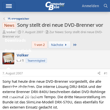
Hauptmenü
Anmelden
Massenspeicher
Ticker
Sony stellt drei neue DVD-Brenner vor
News
Tests
E
E
Volker
7. August 2007
Zur News: Sony stellt drei neue DVD-
r
r
Brenner vor
Downloads
s
s
Letzte
1 von 2
Nächste
t
t
e
e
Preisvergleich
l
l
Volker
l
l
Ost 1
Forum
Teammitglied
e
t
r
a
Aktuelles
m
7. August 2007
#1
Empfohlene Inhalte
Sony hat heute drei neue DVD-Brenner vorgestellt, die alle
Bereiche abdecken. Die interne Lösung DRU-840A und der
Neue Beiträge
externe Brenner DRX-840U beschreiben dabei DVD-Rohlinge
mit maximal 20-fachem Tempo. Die dritte Neuvorstellung im
Neueste Aktivitäten
Bunde ist das SlimLine-Modell DRX-S70U, dass ebenfalls für
Leserartikel
den externen Einsatz gedacht ist.