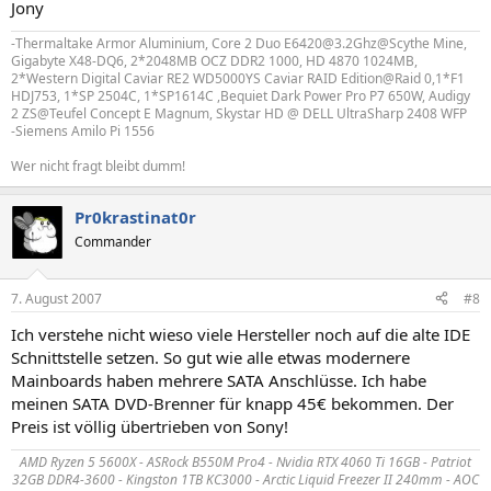
Jony
-Thermaltake Armor Aluminium, Core 2 Duo E6420@3.2Ghz@Scythe Mine,
Gigabyte X48-DQ6, 2*2048MB OCZ DDR2 1000, HD 4870 1024MB,
2*Western Digital Caviar RE2 WD5000YS Caviar RAID Edition@Raid 0,1*F1
HDJ753, 1*SP 2504C, 1*SP1614C ,Bequiet Dark Power Pro P7 650W, Audigy
2 ZS@Teufel Concept E Magnum, Skystar HD @ DELL UltraSharp 2408 WFP
-Siemens Amilo Pi 1556
Wer nicht fragt bleibt dumm!
Pr0krastinat0r
Commander
7. August 2007
#8
Ich verstehe nicht wieso viele Hersteller noch auf die alte IDE
Schnittstelle setzen. So gut wie alle etwas modernere
Mainboards haben mehrere SATA Anschlüsse. Ich habe
meinen SATA DVD-Brenner für knapp 45€ bekommen. Der
Preis ist völlig übertrieben von Sony!
AMD Ryzen 5 5600X - ASRock B550M Pro4 - Nvidia RTX 4060 Ti 16GB - Patriot
32GB DDR4-3600 - Kingston 1TB KC3000 - Arctic Liquid Freezer II 240mm - AOC