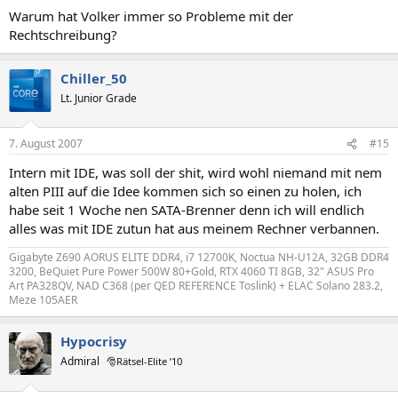
Warum hat Volker immer so Probleme mit der
Rechtschreibung?
Chiller_50
Lt. Junior Grade
7. August 2007
#15
Intern mit IDE, was soll der shit, wird wohl niemand mit nem
alten PIII auf die Idee kommen sich so einen zu holen, ich
habe seit 1 Woche nen SATA-Brenner denn ich will endlich
alles was mit IDE zutun hat aus meinem Rechner verbannen.
Gigabyte Z690 AORUS ELITE DDR4, i7 12700K, Noctua NH-U12A, 32GB DDR4
3200, BeQuiet Pure Power 500W 80+Gold, RTX 4060 TI 8GB, 32" ASUS Pro
Art PA328QV, NAD C368 (per QED REFERENCE Toslink) + ELAC Solano 283.2,
Meze 105AER
Hypocrisy
Admiral
🎅Rätsel-Elite ’10