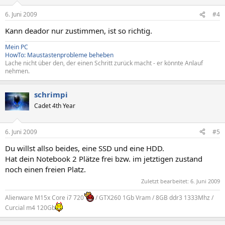
6. Juni 2009
#4
Kann deador nur zustimmen, ist so richtig.
Mein PC
HowTo: Maustastenprobleme beheben
Lache nicht über den, der einen Schritt zurück macht - er könnte Anlauf
nehmen.
schrimpi
Cadet 4th Year
6. Juni 2009
#5
Du willst allso beides, eine SSD und eine HDD.
Hat dein Notebook 2 Plätze frei bzw. im jetztigen zustand
noch einen freien Platz.
Zuletzt bearbeitet:
6. Juni 2009
Alienware M15x Core i7 720
/ GTX260 1Gb Vram / 8GB ddr3 1333Mhz /
Curcial m4 120Gb