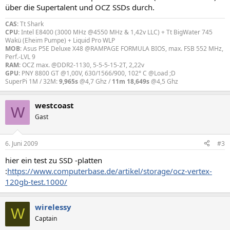
über die Supertalent und OCZ SSDs durch.
CAS
: Tt Shark
CPU
: Intel E8400 (3000 MHz @4550 MHz & 1,42v LLC) + Tt BigWater 745
Wakü (Eheim Pumpe) + Liquid Pro WLP
MOB
: Asus P5E Deluxe X48 @RAMPAGE FORMULA BIOS, max. FSB 552 MHz,
Perf.-LVL 9
RAM
: OCZ max. @DDR2-1130, 5-5-5-15-2T, 2,22v
GPU
: PNY 8800 GT @1,00V, 630/1566/900, 102° C @Load ;D
SuperPi 1M / 32M:
9,965s
@4,7 Ghz /
11m 18,649s
@4,5 Ghz
westcoast
W
Gast
6. Juni 2009
#3
hier ein test zu SSD -platten
:
https://www.computerbase.de/artikel/storage/ocz-vertex-
120gb-test.1000/
wirelessy
W
Captain