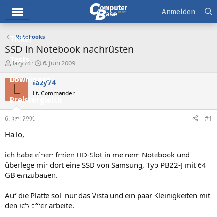
Hauptmenü
Anmelden
Notebooks
Ticker
SSD in Notebook nachrüsten
Tests
E
E
lazy74
6. Juni 2009
r
r
Downloads
s
s
lazy74
L
t
t
Lt. Commander
e
e
Preisvergleich
l
l
l
l
6. Juni 2009
#1
Forum
e
t
r
a
Hallo,
Aktuelles
m
ich habe einen freien HD-Slot in meinem Notebook und
Empfohlene Inhalte
überlege mir dort eine SSD von Samsung, Typ PB22-J mit 64
Neue Beiträge
GB einzubauen.
Neueste Aktivitäten
Auf die Platte soll nur das Vista und ein paar Kleinigkeiten mit
den ich öfter arbeite.
Leserartikel