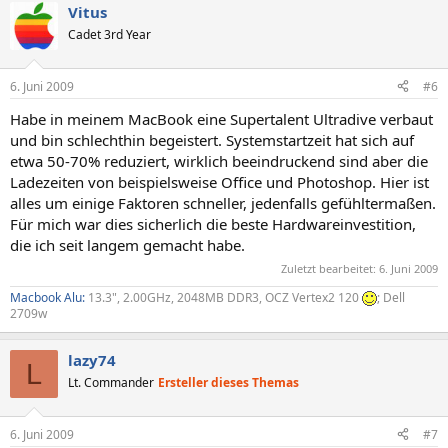
Vitus
Cadet 3rd Year
6. Juni 2009
#6
Habe in meinem MacBook eine Supertalent Ultradive verbaut
und bin schlechthin begeistert. Systemstartzeit hat sich auf
etwa 50-70% reduziert, wirklich beeindruckend sind aber die
Ladezeiten von beispielsweise Office und Photoshop. Hier ist
alles um einige Faktoren schneller, jedenfalls gefühltermaßen.
Für mich war dies sicherlich die beste Hardwareinvestition,
die ich seit langem gemacht habe.
Zuletzt bearbeitet:
6. Juni 2009
Macbook Alu:
13.3", 2.00GHz, 2048MB DDR3, OCZ Vertex2 120
; Dell
2709w
lazy74
L
Lt. Commander
Ersteller dieses Themas
6. Juni 2009
#7