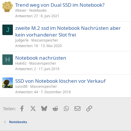
Trend weg von Dual SSD im Notebook?
iWaver
Notebooks
Antworten
27
8. Juni 2021
zweite M.2 ssd im Notebook Nachrüsten aber
J
kein vorhandener Slot frei
Judgerle
Massenspeicher
Antworten
18
13. Mai 2020
Notebook nachrüsten
H
Haki92
Massenspeicher
Antworten
2
17. Juni 2019
SSD von Notebook löschen vor Verkauf
sussi88
Massenspeicher
Antworten
44
7. Dezember 2018
Facebook
X (Twitter)
Bluesky
Reddit
WhatsApp
E-Mail
Link
Teilen:
Notebooks