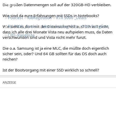
Regeln
Die großen Datenmengen soll auf der 320GB-HD verbleiben.
Wie sind da eure Erfahrungen mit SSDs in Notebooks?
Podcast
RAMageddon
RTX 5000 „Deals“
Wie sieht es dort mit der Datensicherheit aus? Ich will nicht,
RX 9000 „Deals“
Ideale Gaming-PCs
GPU-Rangliste
dass ich alle drei Monate Vista neu aufspielen muss, da Daten
CPU-Rangliste
verschwunden sind und Vista nicht mehr funzt.
Die o.a. Samsung ist ja eine MLC, die müßte doch eigentlich
sicher sein, oder? Und 64 GB sollten für das OS doch auch
reichen?
Ist der Bootvorgang mit einer SSD wirklich so schnell?