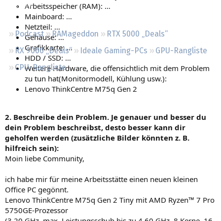
Arbeitsspeicher (RAM): …
Regeln
Mainboard: …
Netzteil: …
Podcast
RAMageddon
RTX 5000 „Deals“
Gehäuse: …
Grafikkarte: …
RX 9000 „Deals“
Ideale Gaming-PCs
GPU-Rangliste
HDD / SSD: …
CPU-Rangliste
Weitere Hardware, die offensichtlich mit dem Problem
zu tun hat(Monitormodell, Kühlung usw.):
Lenovo ThinkCentre M75q Gen 2
2. Beschreibe dein Problem. Je genauer und besser du
dein Problem beschreibst, desto besser kann dir
geholfen werden (zusätzliche Bilder könnten z. B.
hilfreich sein):
Moin liebe Community,
ich habe mir für meine Arbeitsstätte einen neuen kleinen
Office PC gegönnt.
Lenovo ThinkCentre M75q Gen 2 Tiny mit AMD Ryzen™ 7 Pro
5750GE-Prozessor
(3,20 GHz, max. Leistungsschub bis zu 4,60 GHz, 8 Kerne, 16