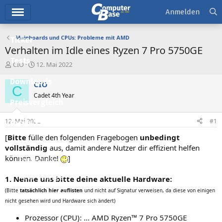
Hauptmenü
Anmelden
Mainboards und CPUs: Probleme mit AMD
Ticker
Verhalten im Idle eines Ryzen 7 Pro 5750GE
Tests
E
E
CIO
12. Mai 2022
r
r
Downloads
s
s
CIO
C
t
t
Cadet 4th Year
e
e
Preisvergleich
l
l
l
l
12. Mai 2022
#1
Forum
e
t
r
a
[
Bitte
fülle den folgenden Fragebogen
unbedingt
Aktuelles
m
vollständig
aus, damit andere Nutzer dir effizient helfen
können. Danke!
]
Empfohlene Inhalte
Neue Beiträge
1. Nenne uns bitte deine aktuelle Hardware:
(Bitte
tatsächlich hier auflisten
und nicht auf Signatur verweisen, da diese von einigen
Neueste Aktivitäten
nicht gesehen wird und Hardware sich ändert)
Leserartikel
Prozessor (CPU): … AMD Ryzen™ 7 Pro 5750GE