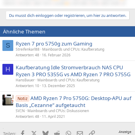
X5680 SR-2
|
R9 295X2
|
48GB 1720/10
|
Cast 808
#6
2x X5675 Z8NA
|
RX 560
|
48GB 1333/9R
|
G3
Du musst dich einloggen oder registrieren, um hier zu antworten.
Ähnliche Themen
Ryzen 7 pro 5750g zum Gaming
S
Streifenkarl88
Mainboards und CPUs: Kaufberatung
Antworten
48
16. Februar 2026
Kaufberatung Idle Stromverbrauch NAS CPU
H
Ryzen 3 PRO 5355G vs AMD Ryzen 7 PRO 5755G
HansBauer
Mainboards und CPUs: Kaufberatung
Antworten
10
13. Dezember 2025
AMD Ryzen 7 Pro 5750G: Desktop-APU auf
Notiz
Basis „Cezanne“ aufgetaucht
SVΞN
Mainboards und CPUs: Diskussionen
Antworten
48
11. April 2021
Facebook
X (Twitter)
Bluesky
Reddit
WhatsApp
E-Mail
Link
Teilen: