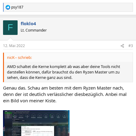
psy187
R
e
a
floklo4
k
F
t
Lt. Commander
i
o
n
12. Mai 2022
#3
e
n
nicK-- schrieb:
:
AMD schaltet die Kerne komplett ab was aber deine Tools nicht
darstellen können, dafür brauchst du den Ryzen Master um zu
sehen, dass die Kerne ganz aus sind.
Genau das. Schau am besten mit dem Ryzen Master nach,
denn der ist deutlich verlässlicher diesbezüglich. Anbei mal
ein Bild von meiner Kiste.