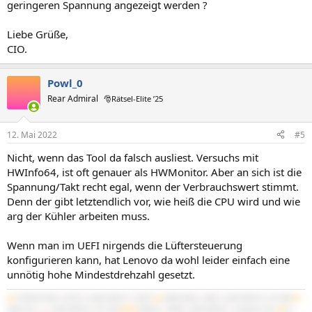
geringeren Spannung angezeigt werden ?
Liebe Grüße,
CIO.
Powl_0
Rear Admiral
🎅Rätsel-Elite ’25
12. Mai 2022
#5
Nicht, wenn das Tool da falsch ausliest. Versuchs mit
HWInfo64, ist oft genauer als HWMonitor. Aber an sich ist die
Spannung/Takt recht egal, wenn der Verbrauchswert stimmt.
Denn der gibt letztendlich vor, wie heiß die CPU wird und wie
arg der Kühler arbeiten muss.
Wenn man im UEFI nirgends die Lüftersteuerung
konfigurieren kann, hat Lenovo da wohl leider einfach eine
unnötig hohe Mindestdrehzahl gesetzt.
#1
5700X3D B550
|
5070Ti
|
64GB 3600/16
|
NATX²
#2
3900X B450
|
4060
|
32GB 3600/16
|
BT-06B
#3
3600 C6H
|
x
|
16GB 3600/16
|
PC-D60
#4/M
7840HS
|
780M
|
32GB 6400/21
|
IdeaPad 5 Pro
#5
2x