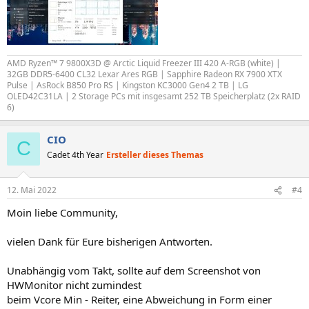
AMD Ryzen™ 7 9800X3D @ Arctic Liquid Freezer III 420 A-RGB (white) |
32GB DDR5-6400 CL32 Lexar Ares RGB | Sapphire Radeon RX 7900 XTX
Pulse | AsRock B850 Pro RS | Kingston KC3000 Gen4 2 TB | LG
OLED42C31LA | 2 Storage PCs mit insgesamt 252 TB Speicherplatz (2x RAID
6)
CIO
C
Cadet 4th Year
Ersteller dieses Themas
12. Mai 2022
#4
Moin liebe Community,
vielen Dank für Eure bisherigen Antworten.
Unabhängig vom Takt, sollte auf dem Screenshot von
HWMonitor nicht zumindest
beim Vcore Min - Reiter, eine Abweichung in Form einer