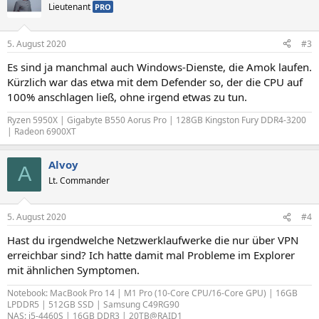
t
Lieutenant
PRO
i
o
n
5. August 2020
#3
e
n
Es sind ja manchmal auch Windows-Dienste, die Amok laufen.
:
Kürzlich war das etwa mit dem Defender so, der die CPU auf
100% anschlagen ließ, ohne irgend etwas zu tun.
Ryzen 5950X | Gigabyte B550 Aorus Pro | 128GB Kingston Fury DDR4-3200
| Radeon 6900XT
Alvoy
A
Lt. Commander
5. August 2020
#4
Hast du irgendwelche Netzwerklaufwerke die nur über VPN
erreichbar sind? Ich hatte damit mal Probleme im Explorer
mit ähnlichen Symptomen.
Notebook: MacBook Pro 14 | M1 Pro (10-Core CPU/16-Core GPU) | 16GB
LPDDR5 | 512GB SSD | Samsung C49RG90
NAS: i5-4460S | 16GB DDR3 | 20TB@RAID1