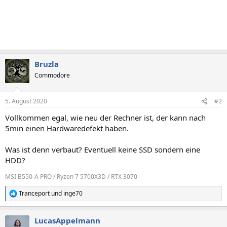
Bruzla
Commodore
5. August 2020
#2
Vollkommen egal, wie neu der Rechner ist, der kann nach
5min einen Hardwaredefekt haben.
Was ist denn verbaut? Eventuell keine SSD sondern eine
HDD?
MSI B550-A PRO / Ryzen 7 5700X3D / RTX 3070
Tranceport
und
inge70
R
e
a
LucasAppelmann
k