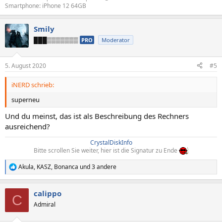
Smartphone: iPhone 12 64GB
Smily
███▒▒▒▒▒▒▒
PRO
Moderator
5. August 2020
#5
iNERD schrieb:
superneu
Und du meinst, das ist als Beschreibung des Rechners
ausreichend?
CrystalDiskInfo
Bitte scrollen Sie weiter, hier ist die Signatur zu Ende
Akula
,
KASZ
,
Bonanca
und 3 andere
R
e
a
calippo
k
C
t
Admiral
i
o