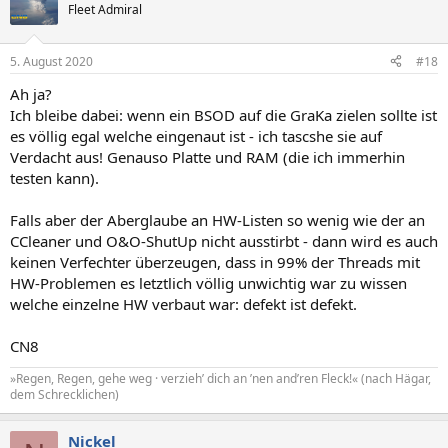
Fleet Admiral
5. August 2020
#18
Ah ja?
Ich bleibe dabei: wenn ein BSOD auf die GraKa zielen sollte ist
es völlig egal welche eingenaut ist - ich tascshe sie auf
Verdacht aus! Genauso Platte und RAM (die ich immerhin
testen kann).
Falls aber der Aberglaube an HW-Listen so wenig wie der an
CCleaner und O&O-ShutUp nicht ausstirbt - dann wird es auch
keinen Verfechter überzeugen, dass in 99% der Threads mit
HW-Problemen es letztlich völlig unwichtig war zu wissen
welche einzelne HW verbaut war: defekt ist defekt.
CN8
»Regen, Regen, gehe weg · verzieh’ dich an ’nen and’ren Fleck!« (nach Hägar,
dem Schrecklichen)
Nickel