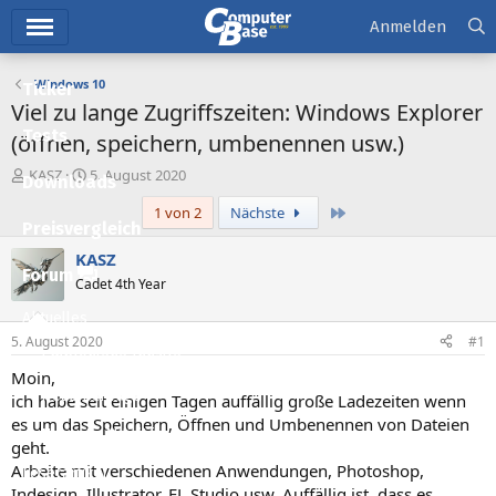
Hauptmenü
Anmelden
Windows 10
Ticker
Viel zu lange Zugriffszeiten: Windows Explorer
Tests
(öffnen, speichern, umbenennen usw.)
E
E
KASZ
5. August 2020
Downloads
r
r
Letzte
1 von 2
Nächste
s
s
Preisvergleich
t
t
e
e
KASZ
l
l
Forum
Cadet 4th Year
l
l
e
t
Aktuelles
r
a
5. August 2020
#1
m
Empfohlene Inhalte
Moin,
Neue Beiträge
ich habe seit einigen Tagen auffällig große Ladezeiten wenn
es um das Speichern, Öffnen und Umbenennen von Dateien
Neueste Aktivitäten
geht.
Arbeite mit verschiedenen Anwendungen, Photoshop,
Leserartikel
Indesign, Illustrator, FL Studio usw. Auffällig ist, dass es