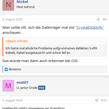
Nickel
N
Fleet Admiral
5. August 2020
#9
Man sollte vllt. sich die Datenräger mal mit
"CrystalDiskInfo"
anschauen.
calippo schrieb:
Ich hatte mal ähnliche Probleme aufgrund eines defekten S-ATA
Kabels, Kabel ausgetauscht und schon lief es.
Das würde man dann auch erkennen bei CDI.
Bonanca
R
e
a
ms007
k
M
t
Lt. Junior Grade
PRO
i
o
n
5. August 2020
#10
e
n
Vielleicht gibt's Hinweise im Eventlog ...