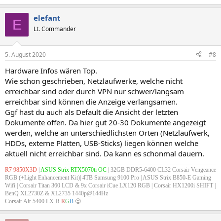
elefant
E
Lt. Commander
5. August 2020
#8
Hardware Infos wären Top.
Wie schon geschrieben, Netzlaufwerke, welche nicht
erreichbar sind oder durch VPN nur schwer/langsam
erreichbar sind können die Anzeige verlangsamen.
Ggf hast du auch als Default die Ansicht der letzten
Dokumente offen. Da hier gut 20-30 Dokumente angezeigt
werden, welche an unterschiedlichsten Orten (Netzlaufwerk,
HDDs, externe Platten, USB-Sticks) liegen können welche
aktuell nicht erreichbar sind. Da kann es schonmal dauern.
R7 9850X3D
|
ASUS Strix RTX5070ti OC
| 32GB DDR5-6400 CL32 Corsair Vengeance
RGB (+Light Enhancement Kit)| 4TB Samsung 9100 Pro | ASUS Strix B850-E Gaming
Wifi |
Corsair Titan 360 LCD & 9x Corsair iCue LX120 RGB
| Corsair HX1200i SHIFT |
BenQ XL2730Z & XL2735 1440p@144Hz
Corsair Air 5400 LX-R
R
G
B
😍