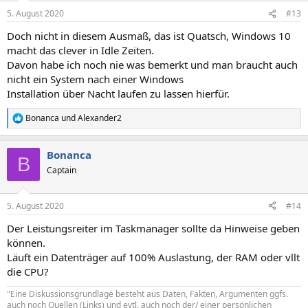
5. August 2020
#13
Doch nicht in diesem Ausmaß, das ist Quatsch, Windows 10
macht das clever in Idle Zeiten.
Davon habe ich noch nie was bemerkt und man braucht auch
nicht ein System nach einer Windows
Installation über Nacht laufen zu lassen hierfür.
Bonanca
und
Alexander2
R
e
a
Bonanca
k
B
t
Captain
i
o
n
5. August 2020
#14
e
n
Der Leistungsreiter im Taskmanager sollte da Hinweise geben
:
können.
Läuft ein Datenträger auf 100% Auslastung, der RAM oder vllt
die CPU?
"Eine Diskussionsgrundlage besteht aus Daten, Fakten, Argumenten ggfs.
auch noch Quellen (Links) und evtl. auch noch der/ einer persönlichen