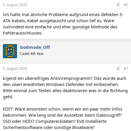
n
5. August 2020
#6
e
n
Ich hatte mal ähnliche Probleme aufgrund eines defekten S-
:
ATA Kabels, Kabel ausgetauscht und schon lief es. Wäre
zumindest eine einfache und eher günstige Methode des
Fehlerausschlusses.
Godmode_Off
Cadet 4th Year
5. August 2020
#7
Irgend ein übereifriges Antivirenprogramm? Das würde auch
den oben erwähnten Windows Defender mit einbeziehen.
Bitte einmal zum Testen alles deaktivieren was in die Richtung
geht.
EDIT: Wäre ansonsten schön, wenn wir ein paar mehr Infos
bekommen. Wie lang sind die Aussetzer beim Dateizugriff?
SSD oder HDD? Computereckdaten? Evtl installierte
Sicherheitssoftware oder sonstige Bloatware?