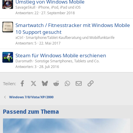
Umstieg von Windows Mobile
SavageSkull
iPhone, iPod, iPad und iOS
Antworten
22
27. September 2018
Smartwatch / Fitnesstracker mit Windows Mobile
10 Support gesucht
xCtrl
Smartphone/Tablet-Kaufberatung und Mobilfunktarife
Antworten
5
22. Mai 2017
Steam für Windows Mobile erschienen
Daromath
Sonstige Smartphones, Tablets und Co.
Antworten
3
28. Juli 2016
Facebook
X (Twitter)
Bluesky
Reddit
WhatsApp
E-Mail
Link
Teilen:
Windows 7/8/Vista/XP/2000
Passend zum Thema