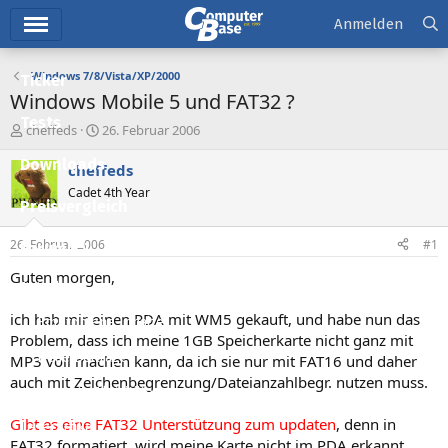
Hauptmenü
Anmelden
Windows 7/8/Vista/XP/2000
Ticker
Windows Mobile 5 und FAT32 ?
Tests
E
E
cheffeds
26. Februar 2006
r
r
Downloads
s
s
cheffeds
t
t
Cadet 4th Year
e
e
Preisvergleich
l
l
l
l
26. Februar 2006
#1
Forum
e
t
r
a
Guten morgen,
Aktuelles
m
ich hab mir einen PDA mit WM5 gekauft, und habe nun das
Empfohlene Inhalte
Problem, dass ich meine 1GB Speicherkarte nicht ganz mit
Neue Beiträge
MP3 voll machen kann, da ich sie nur mit FAT16 und daher
auch mit Zeichenbegrenzung/Dateianzahlbegr. nutzen muss.
Neueste Aktivitäten
Gibt es eine FAT32 Unterstützung zum updaten
, denn in
Leserartikel
FAT32 formatiert, wird meine Karte nicht im PDA erkannt.