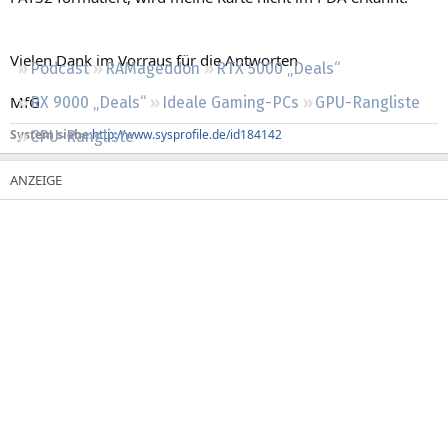
Regeln
Vielen Dank im Vorraus für die Antworten
Podcast
RAMageddon
RTX 5000 „Deals“
MfG
RX 9000 „Deals“
Ideale Gaming-PCs
GPU-Rangliste
System siehe:
http://www.sysprofile.de/id184142
CPU-Rangliste