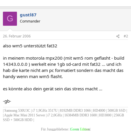
gustl87
G
Commander
26. Februar 2006
#2
also wm5 unterstützt fat32
in meinem motorola mpx200 (mit wm5 rom geflasht - build
14343.0.0.0 ) werkelt eine 1gb sd-card mit fat32 ... und ich
hab die karte nicht am pc formatiert sondern das macht das
handy wenn man wm5 flasht.
es könnte also dein gerät sein das stress macht ...
-gb-
| Samsung 530U3C | i7 1,9GHz 3517U | 8192MB DDR3 1066 | HD4000 | 500GB SSD |
| Apple Mac Mini 2011 Server | i7 2,0GHz | 16384MB DDR3 1600 | HD3000 | 256GB
SSD + 500GB HDD |
Für Junggebliebene: |
G
r
e
e
n
E
d
i
t
i
o
n
|