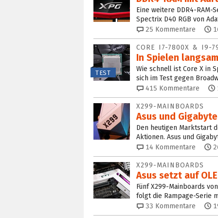
Eine weitere DDR4-RAM-Se
Spectrix D40 RGB von Adata
25
Kommentare
1
CORE I7-7800X & I9-7
In Spielen langsam
Wie schnell ist Core X in
TEST
sich im Test gegen Broad
415
Kommentare
X299-MAINBOARDS
Asus und Gigabyte
Den heutigen Marktstart d
Aktionen. Asus und Gigabyt
14
Kommentare
2
X299-MAINBOARDS
Asus setzt auf OLE
Fünf X299-Mainboards von
folgt die Rampage-Serie 
33
Kommentare
1