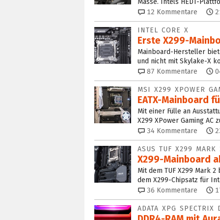
Masse. Intels HEDT-Plattfo
12
Kommentare
2
INTEL CORE X
Erste X299-Mainbo
Mainboard-Hersteller biet
und nicht mit Skylake-X k
87
Kommentare
0
MSI X299 XPOWER GA
EATX-Mainboard für
Mit einer Fülle an Aussta
X299 XPower Gaming AC zu
34
Kommentare
2
ASUS TUF X299 MARK 
X299-Mainboard ab
Mit dem TUF X299 Mark 2 b
dem X299-Chipsatz für In
36
Kommentare
1
ADATA XPG SPECTRIX 
DDR4-RAM mit Aura