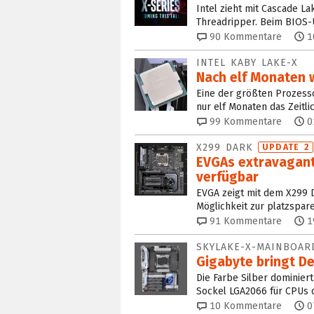
Intel zieht mit Cascade L
Threadripper. Beim BIOS-U
90
Kommentare
1
INTEL KABY LAKE-X
Nach elf Monaten w
Eine der größten Prozesso
nur elf Monaten das Zeitli
99
Kommentare
0
X299 DARK
UPDATE 2
EVGAs extravagant
verfügbar
EVGA zeigt mit dem X299 
Möglichkeit zur platzspa
91
Kommentare
1
SKYLAKE-X-MAINBOAR
Gigabyte bringt D
Die Farbe Silber dominier
Sockel LGA2066 für CPUs d
10
Kommentare
0