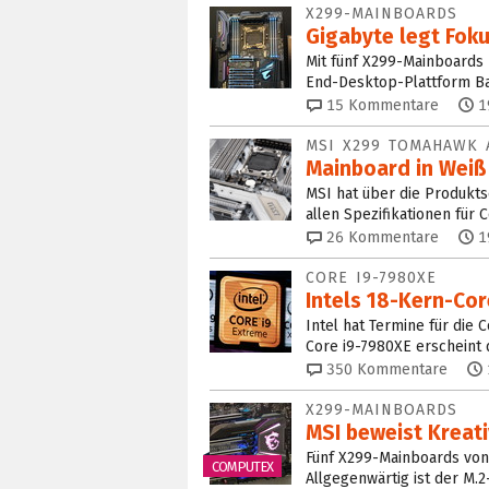
X299-MAINBOARDS
Gigabyte legt Fok
Mit fünf X299-Mainboards 
End-Desktop-Plattform Bas
15
Kommentare
1
MSI X299 TOMAHAWK 
Mainboard in Weiß
MSI hat über die Produkts
allen Spezifikationen für
26
Kommentare
1
CORE I9-7980XE
Intels 18-Kern-Cor
Intel hat Termine für die
Core i9-7980XE erscheint 
350
Kommentare
X299-MAINBOARDS
MSI beweist Kreati
Fünf X299-Mainboards von
COMPUTEX
Allgegenwärtig ist der M.2