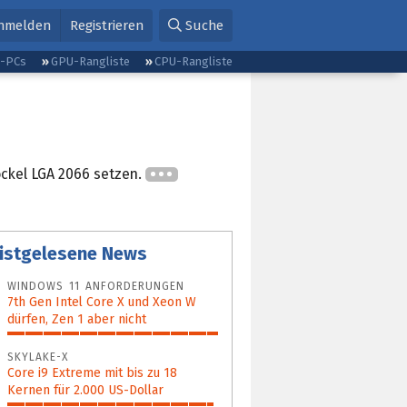
nmelden
Registrieren
Suche
g-PCs
GPU-Rangliste
CPU-Rangliste
ockel LGA 2066 setzen.
istgelesene News
WINDOWS 11 ANFORDERUNGEN
7th Gen Intel Core X und Xeon W
dürfen, Zen 1 aber nicht
100%
SKYLAKE-X
Core i9 Extreme mit bis zu 18
Kernen für 2.000 US-Dollar