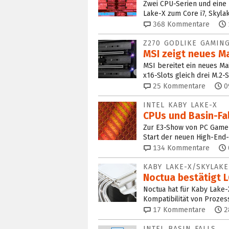
Zwei CPU-Serien und eine 
Lake-X zum Core i7, Skyla
368
Kommentare
Z270 GODLIKE GAMIN
MSI zeigt neues M
MSI bereitet ein neues Mai
x16-Slots gleich drei M.2-
25
Kommentare
0
INTEL KABY LAKE-X
CPUs und Basin-Fal
Zur E3-Show von PC Gamer
Start der neuen High-End-
134
Kommentare
KABY LAKE-X/SKYLAKE
Noctua bestätigt 
Noctua hat für Kaby Lake-
Kompatibilität von Prozes
17
Kommentare
2
INTEL BASIN FALLS