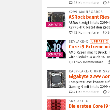
25
Kommentare
3
X299-MAINBOARDS
ASRock bannt Ries
ASRock zeigt Intels X299-
COMPUTEX
X299E-ITX bietet den groß
42
Kommentare
3
SKYLAKE-X
UPDATE 2
Core i9 Extreme mi
AMD Ryzen macht Druck, In
COMPUTEX
wird Skylake-X auch 14, 1
1.145
Kommentare
KABY-LAKE-X UND SKY
Gigabyte X299 Aoru
ComputerBase konnte auf 
Gaming 9 mit Intels X299
41
Kommentare
2
SKYLAKE-X
Die ersten Core i