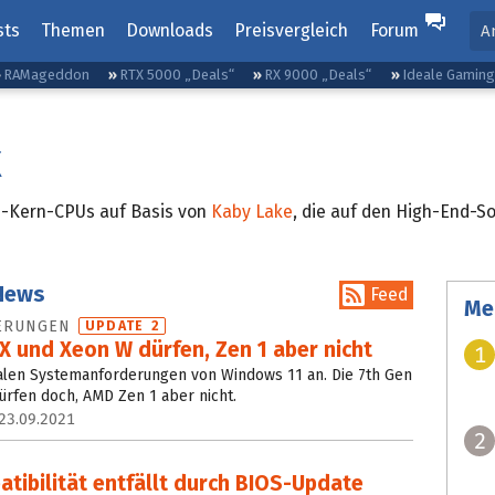
sts
Themen
Downloads
Preisvergleich
Forum
A
RAMageddon
RTX 5000 „Deals“
RX 9000 „Deals“
Ideale Gamin
X
4-Kern-CPUs auf Basis von
Kaby Lake
, die auf den High-End-S
 News
Feed
Me
DERUNGEN
UPDATE 2
 X und Xeon W dürfen, Zen 1 aber nicht
1
malen Systemanforderungen von Windows 11 an. Die 7th Gen
ürfen doch, AMD Zen 1 aber nicht.
23.09.2021
2
tibilität entfällt durch BIOS-Update