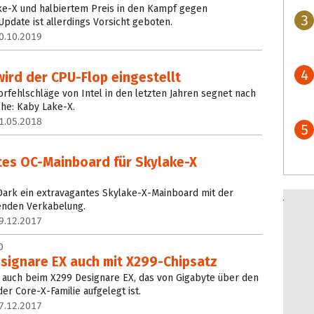
ake-X und halbiertem Preis in den Kampf gegen
3
pdate ist allerdings Vorsicht geboten.
0.10.2019
4
ird der CPU-Flop eingestellt
rfehlschläge von Intel in den letzten Jahren segnet nach
che: Kaby Lake-X.
1.05.2018
5
es OC-Mainboard für Skylake-X
Dark ein extravagantes Skylake-X-Mainboard mit der
renden Verkabelung.
9.12.2017
D
esignare EX auch mit X299-Chipsatz
t auch beim X299 Designare EX, das von Gigabyte über den
er Core-X-Familie aufgelegt ist.
7.12.2017