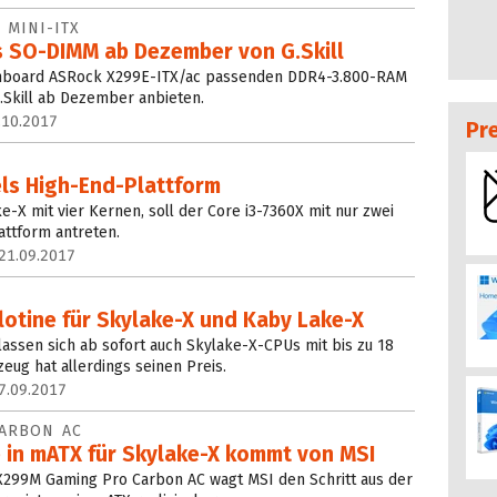
 MINI-ITX
s SO-DIMM ab Dezember von G.Skill
ainboard ASRock X299E-ITX/ac passenden DDR4-3.800-RAM
.Skill ab Dezember anbieten.
.10.2017
Pr
els High-End-Plattform
-X mit vier Kernen, soll der Core i3-7360X mit nur zwei
attform antreten.
21.09.2017
lotine für Skylake-X und Kaby Lake-X
lassen sich ab sofort auch Skylake-X-CPUs mit bis zu 18
ug hat allerdings seinen Preis.
7.09.2017
ARBON AC
e in mATX für Skylake-X kommt von MSI
299M Gaming Pro Carbon AC wagt MSI den Schritt aus der