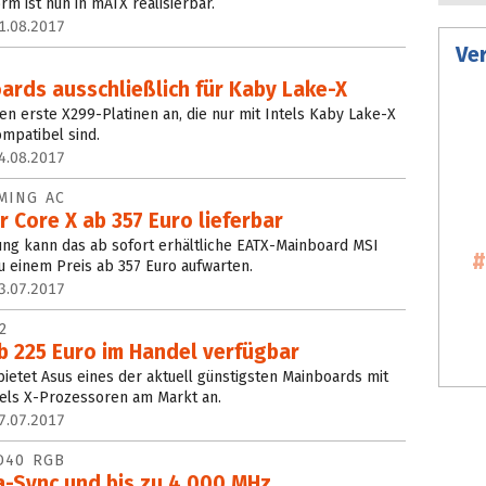
rm ist nun in mATX realisierbar.
1.08.2017
Ve
ards ausschließlich für Kaby Lake-X
en erste X299-Platinen an, die nur mit Intels Kaby Lake-X
ompatibel sind.
4.08.2017
MING AC
 Core X ab 357 Euro lieferbar
ttung kann das ab sofort erhältliche EATX-Mainboard MSI
 einem Preis ab 357 Euro aufwarten.
3.07.2017
2
 225 Euro im Handel verfügbar
ietet Asus eines der aktuell günstigsten Mainboards mit
tels X-Prozessoren am Markt an.
7.07.2017
D40 RGB
-Sync und bis zu 4.000 MHz