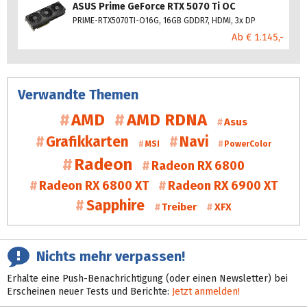
ASUS Prime GeForce RTX 5070 Ti OC
PRIME-RTX5070TI-O16G, 16GB GDDR7, HDMI, 3x DP
Ab € 1.145,-
Verwandte Themen
AMD
AMD RDNA
Asus
Grafikkarten
Navi
MSI
PowerColor
Radeon
Radeon RX 6800
Radeon RX 6800 XT
Radeon RX 6900 XT
Sapphire
Treiber
XFX
Nichts mehr verpassen!
Erhalte eine Push-Benachrichtigung (oder einen Newsletter) bei
Erscheinen neuer Tests und Berichte:
Jetzt anmelden!