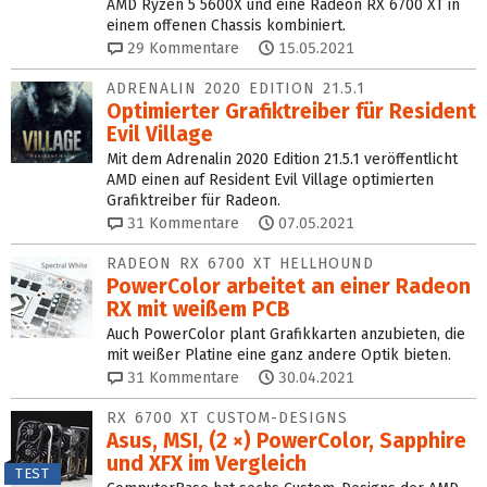
AMD Ryzen 5 5600X und eine Radeon RX 6700 XT in
einem offenen Chassis kombiniert.
29
Kommentare
15.05.2021
ADRENALIN 2020 EDITION 21.5.1
Optimierter Grafiktreiber für Resident
Evil Village
Mit dem Adrenalin 2020 Edition 21.5.1 veröffentlicht
AMD einen auf Resident Evil Village optimierten
Grafiktreiber für Radeon.
31
Kommentare
07.05.2021
RADEON RX 6700 XT HELLHOUND
PowerColor arbeitet an einer Radeon
RX mit weißem PCB
Auch PowerColor plant Grafikkarten anzubieten, die
mit weißer Platine eine ganz andere Optik bieten.
31
Kommentare
30.04.2021
RX 6700 XT CUSTOM-DESIGNS
Asus, MSI, (2 ×) PowerColor, Sapphire
und XFX im Vergleich
TEST