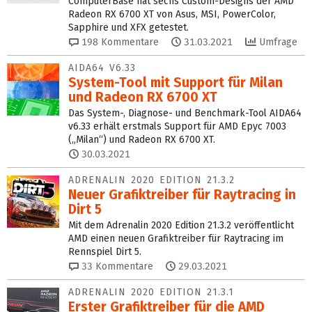
ComputerBase hat sechs Custom-Designs der AMD
Radeon RX 6700 XT von Asus, MSI, PowerColor,
Sapphire und XFX getestet.
198
Kommentare
31.03.2021
Umfrage
AIDA64 V6.33
System-Tool mit Support für Milan
und Radeon RX 6700 XT
Das System-, Diagnose- und Benchmark-Tool AIDA64
v6.33 erhält erstmals Support für AMD Epyc 7003
(„Milan“) und Radeon RX 6700 XT.
30.03.2021
ADRENALIN 2020 EDITION 21.3.2
Neuer Grafiktreiber für Raytracing in
Dirt 5
Mit dem Adrenalin 2020 Edition 21.3.2 veröffentlicht
AMD einen neuen Grafiktreiber für Raytracing im
Rennspiel Dirt 5.
33
Kommentare
29.03.2021
ADRENALIN 2020 EDITION 21.3.1
Erster Grafiktreiber für die AMD