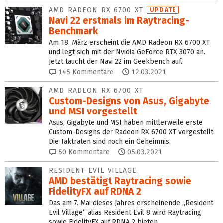
AMD RADEON RX 6700 XT
UPDATE
Navi 22 erstmals im Raytracing-
Benchmark
Am 18. März erscheint die AMD Radeon RX 6700 XT
und legt sich mit der Nvidia GeForce RTX 3070 an.
Jetzt taucht der Navi 22 im Geekbench auf.
145
Kommentare
12.03.2021
AMD RADEON RX 6700 XT
Custom-Designs von Asus, Gigabyte
und MSI vorgestellt
Asus, Gigabyte und MSI haben mittlerweile erste
Custom-Designs der Radeon RX 6700 XT vorgestellt.
Die Taktraten sind noch ein Geheimnis.
50
Kommentare
05.03.2021
RESIDENT EVIL VILLAGE
AMD bestätigt Raytracing sowie
FidelityFX auf RDNA 2
Das am 7. Mai dieses Jahres erscheinende „Resident
Evil Village“ alias Resident Evil 8 wird Raytracing
sowie FidelityFX auf RDNA 2 bieten.