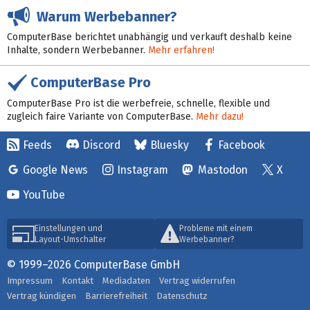
Warum Werbebanner?
ComputerBase berichtet unabhängig und verkauft deshalb keine
Inhalte, sondern Werbebanner.
Mehr erfahren!
ComputerBase Pro
ComputerBase Pro ist die werbefreie, schnelle, flexible und
zugleich faire Variante von ComputerBase.
Mehr dazu!
Feeds
Discord
Bluesky
Facebook
Google News
Instagram
Mastodon
X
YouTube
Einstellungen und
Probleme mit einem
Layout-Umschalter
Werbebanner?
© 1999–2026 ComputerBase GmbH
Impressum
Kontakt
Mediadaten
Vertrag widerrufen
Vertrag kündigen
Barrierefreiheit
Datenschutz