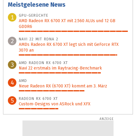
Meistgelesene News
GPU-GERÜCHTE
1
AMD Radeon RX 6700 XT mit 2.560 ALUs und 12 GB
GDDR6
100%
NAVI 22 MIT RDNA 2
2
AMDs Radeon RX 6700 XT legt sich mit GeForce RTX
3070 an
90%
AMD RADEON RX 6700 XT
3
Navi 22 erstmals im Raytracing-Benchmark
75%
AMD
4
Neue Radeon RX (6700 XT) kommt am 3. März
60%
RADEON RX 6700 XT
5
Custom-Designs von ASRock und XFX
36%