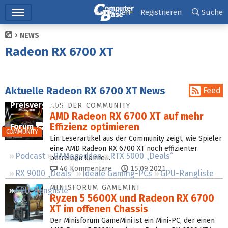
Hauptmenü
Anmelden
Registrieren
Suche
NEWS
Ticker
Radeon RX 6700 XT
Tests
Downloads
Aktuelle Radeon RX 6700 XT News
Feed
Preisvergleich
AUS DER COMMUNITY
AMD Radeon RX 6700 XT auf mehr
Effizienz optimieren
Forum
COMMUNITY
Ein Leserartikel aus der Community zeigt, wie Spieler
eine AMD Radeon RX 6700 XT noch effizienter
Podcast
RAMageddon
RTX 5000 „Deals“
betreiben können.
46
Kommentare
15.09.2021
RX 9000 „Deals“
Ideale Gaming-PCs
GPU-Rangliste
MINISFORUM GAMEMINI
CPU-Rangliste
Ryzen 5 5600X und Radeon RX 6700
XT im offenen Chassis
Der Minisforum GameMini ist ein Mini-PC, der einen