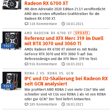
Radeon RX 6700 XT
Mit dem Adrenalin 2020 Edition 21.3.1 veröffentlicht
AMD den ersten offiziellen Grafiktreiber für die
Radeon RX 6700 XT.
118
Kommentare
18.03.2021
AMD RADEON RX 6700 XT
UPDATE
Referenz und XFX Merc 319 im Duell
mit RTX 3070 und 3060 Ti
TEST
AMDs Radeon RX 6700 XT nimmt es mit Nvidia
GeForce RTX 3070 und RTX 3060 Ti auf: Das
Referenzdesign und die XFX Merc 319 im Test.
916
Kommentare
18.03.2021
RDNA 2 VS. RDNA VS. GCN
IPC und CU-Skalierung bei Radeon RX
seit GCN analysiert
TEST
Wie profitiert AMD RDNA 2 von mehr CUs? Wie viel
schneller sind 40 CUs von RDNA 2 als 40 von RDNA
oder gar GCN? Der Test liefert Antworten.
185
Kommentare
18.03.2021