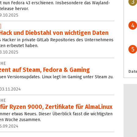
3
st nun Fedora 43 erschienen. Insbesondere das Wayland-
elease hervor.
9.10.2025
4
 Hack und Diebstahl von wichtigen Daten
ss Hacker in private GitLab Repositories des Unternehmens
ten erbeutet haben.
5
3.10.2025
CHE
ozent auf Steam, Fedora & Gaming
Date
uen Versionsupdates. Linux legt im Gaming unter Steam zu.
03.11.2024
CHE
ür Ryzen 9000, Zertifikate für AlmaLinux
mmer etwas Neues. Dieser Überblick fasst die wichtigsten
nen Woche zusammen.
5.09.2024