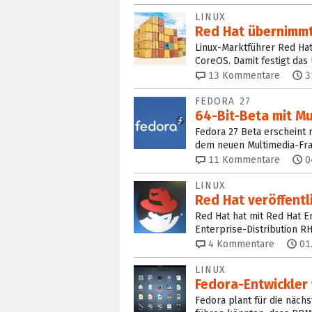
LINUX
Red Hat übernimmt
Linux-Marktführer Red Hat 
CoreOS. Damit festigt das
13
Kommentare
3
FEDORA 27
64-Bit-Beta mit M
Fedora 27 Beta erscheint
dem neuen Multimedia-Fr
11
Kommentare
0
LINUX
Red Hat veröffentl
Red Hat hat mit Red Hat En
Enterprise-Distribution R
4
Kommentare
01
LINUX
Fedora-Entwickler
Fedora plant für die näch