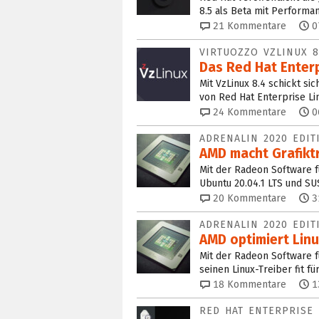
8.5 als Beta mit Performan
21
Kommentare
0
VIRTUOZZO VZLINUX 8
Das Red Hat Enterp
Mit VzLinux 8.4 schickt si
von Red Hat Enterprise Lin
24
Kommentare
0
ADRENALIN 2020 EDIT
AMD macht Grafiktr
Mit der Radeon Software fü
Ubuntu 20.04.1 LTS und SU
20
Kommentare
3
ADRENALIN 2020 EDIT
AMD optimiert Linu
Mit der Radeon Software f
seinen Linux-Treiber fit f
18
Kommentare
1
RED HAT ENTERPRISE 