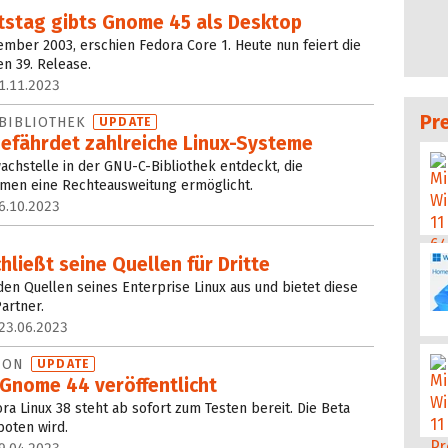
stag gibts Gnome 45 als Desktop
ember 2003, erschien Fedora Core 1. Heute nun feiert die
ren 39. Release.
1.11.2023
Pr
-BIBLIOTHEK
UPDATE
efährdet zahlreiche Linux-Systeme
chstelle in der GNU-C-Bibliothek entdeckt, die
emen eine Rechteausweitung ermöglicht.
6.10.2023
hließt seine Quellen für Dritte
den Quellen seines Enterprise Linux aus und bietet diese
artner.
23.06.2023
TION
UPDATE
 Gnome 44 veröffentlicht
ra Linux 38 steht ab sofort zum Testen bereit. Die Beta
boten wird.