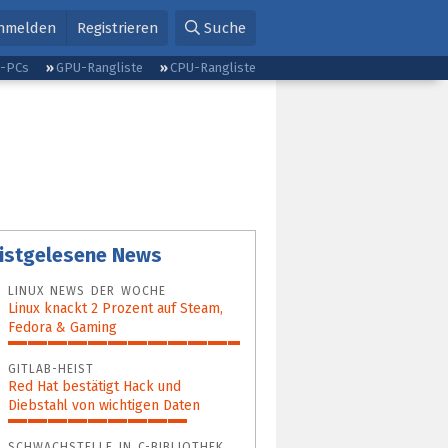
nmelden
Registrieren
Suche
g-PCs
GPU-Rangliste
CPU-Rangliste
istgelesene News
LINUX NEWS DER WOCHE
Linux knackt 2 Prozent auf Steam,
Fedora & Gaming
100%
GITLAB-HEIST
Red Hat bestätigt Hack und
Diebstahl von wichtigen Daten
77%
SCHWACHSTELLE IN C-BIBLIOTHEK