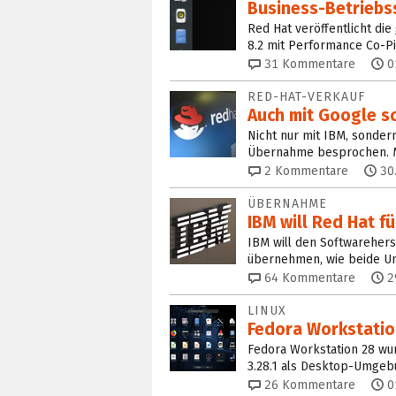
Business-Betriebs
Red Hat veröffentlicht die
8.2 mit Performance Co-Pil
31
Kommentare
0
RED-HAT-VERKAUF
Auch mit Google s
Nicht nur mit IBM, sonde
Übernahme besprochen. M
2
Kommentare
30
ÜBERNAHME
IBM will Red Hat f
IBM will den Softwareherst
übernehmen, wie beide U
64
Kommentare
2
LINUX
Fedora Workstation
Fedora Workstation 28 wur
3.28.1 als Desktop-Umgeb
26
Kommentare
0