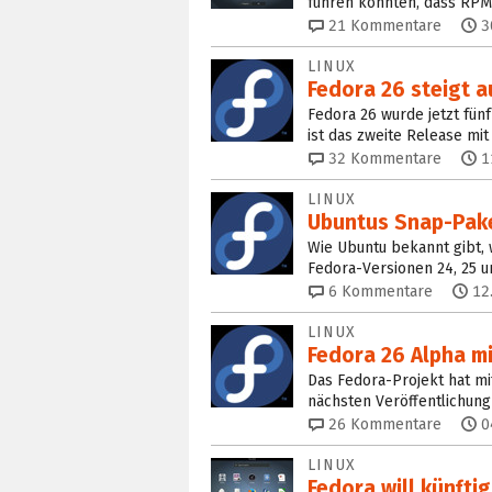
führen könnten, dass RPM
21
Kommentare
3
LINUX
Fedora 26 steigt a
Fedora 26 wurde jetzt fünf
ist das zweite Release mit
32
Kommentare
1
LINUX
Ubuntus Snap-Paket
Wie Ubuntu bekannt gibt, w
Fedora-Versionen 24, 25 un
6
Kommentare
12
LINUX
Fedora 26 Alpha m
Das Fedora-Projekt hat mi
nächsten Veröffentlichung
26
Kommentare
0
LINUX
Fedora will künfti