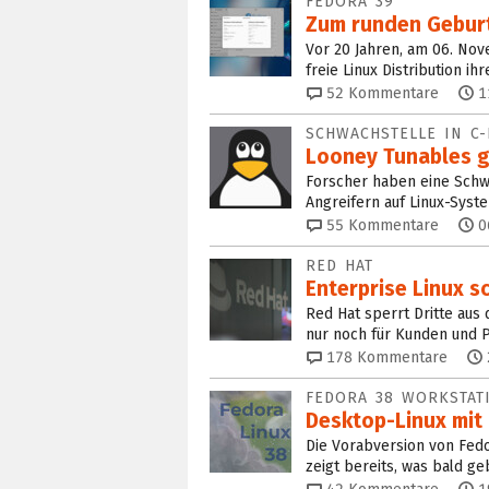
FEDORA 39
Zum runden Geburt
Vor 20 Jahren, am 06. Nov
freie Linux Distribution ih
52
Kommentare
1
SCHWACHSTELLE IN C
Looney Tunables g
Forscher haben eine Schwa
Angreifern auf Linux-Syst
55
Kommentare
0
RED HAT
Enterprise Linux sc
Red Hat sperrt Dritte aus 
nur noch für Kunden und P
178
Kommentare
FEDORA 38 WORKSTA
Desktop-Linux mit
Die Vorabversion von Fedo
zeigt bereits, was bald ge