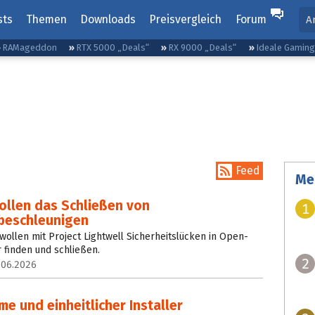
sts
Themen
Downloads
Preisvergleich
Forum
A
RAMageddon
RTX 5000 „Deals“
RX 9000 „Deals“
Ideale Gamin
Feed
Me
ollen das Schließen von
1
 beschleunigen
wollen mit Project Lightwell Sicherheitslücken in Open-
 finden und schließen.
2
.06.2026
 und einheitlicher Installer