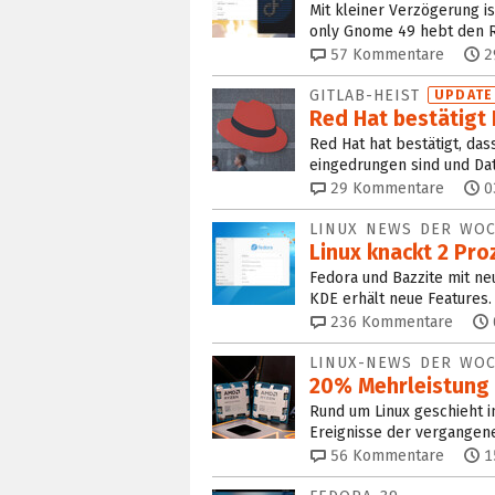
Mit kleiner Verzögerung i
only Gnome 49 hebt den R
57
Kommentare
2
GITLAB-HEIST
UPDATE
Red Hat bestätigt
Red Hat hat bestätigt, da
eingedrungen sind und Da
29
Kommentare
0
LINUX NEWS DER WO
Linux knackt 2 Pr
Fedora und Bazzite mit ne
KDE erhält neue Features.
236
Kommentare
LINUX-NEWS DER WO
20% Mehrleistung f
Rund um Linux geschieht i
Ereignisse der vergange
56
Kommentare
1