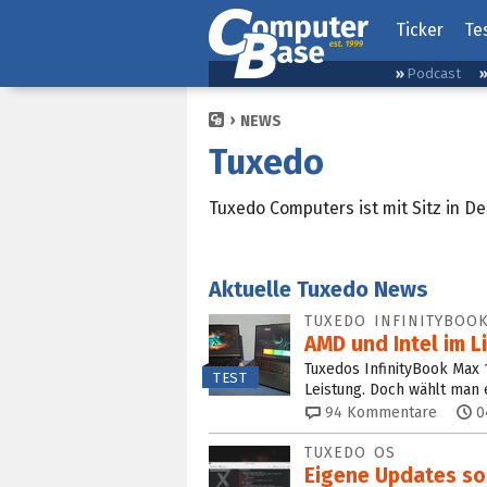
Ticker
Te
Podcast
NEWS
Tuxedo
Tuxedo Computers ist mit Sitz in D
Aktuelle Tuxedo News
TUXEDO INFINITYBOO
AMD und Intel im 
Tuxedos InfinityBook Max 1
TEST
Leistung. Doch wählt man
94
Kommentare
0
TUXEDO OS
Eigene Updates so