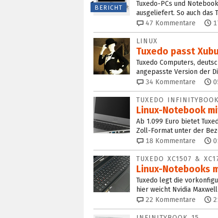
Tuxedo-PCs und Notebook
BERICHT
ausgeliefert. So auch das T
47
Kommentare
1
LINUX
Tuxedo passt Xubu
Tuxedo Computers, deutsc
angepasste Version der Dis
34
Kommentare
0
TUXEDO INFINITYBOO
Linux-Notebook mi
Ab 1.099 Euro bietet Tuxe
Zoll-Format unter der Bez
18
Kommentare
0
TUXEDO XC1507 & XC1
Linux-Notebooks m
Tuxedo legt die vorkonfig
hier weicht Nvidia Maxwel
22
Kommentare
2
INFINITYBOOK 15