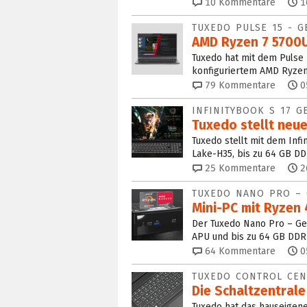
10
Kommentare
1
TUXEDO PULSE 15 - G
AMD Ryzen 7 5700U
Tuxedo hat mit dem Pulse 1
konfiguriertem AMD Ryzen 
79
Kommentare
0
INFINITYBOOK S 17 G
Tuxedo stellt neue
Tuxedo stellt mit dem Infi
Lake-H35, bis zu 64 GB DDR
25
Kommentare
2
TUXEDO NANO PRO – 
Mini-PC mit Ryzen 
Der Tuxedo Nano Pro – Gen
APU und bis zu 64 GB DDR4
64
Kommentare
0
TUXEDO CONTROL CENT
Die Schaltzentrale
Tuxedo hat das hauseigene