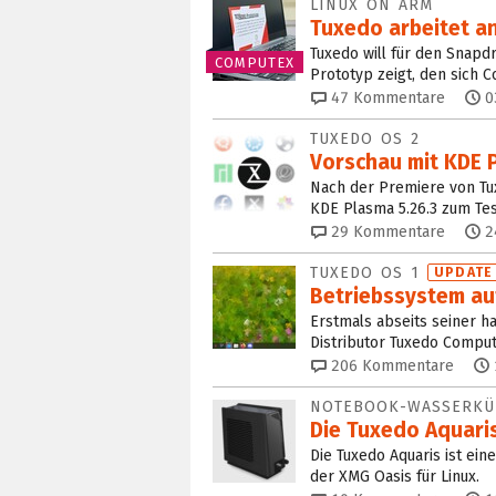
LINUX ON ARM
Tuxedo arbeitet a
Tuxedo will für den Snapdr
COMPUTEX
Prototyp zeigt, den sich
47
Kommentare
0
TUXEDO OS 2
Vorschau mit KDE P
Nach der Premiere von Tux
KDE Plasma 5.26.3 zum Tes
29
Kommentare
2
TUXEDO OS 1
UPDATE
Betriebssystem au
Erstmals abseits seiner h
Distributor Tuxedo Comput
206
Kommentare
NOTEBOOK-WASSERKÜ
Die Tuxedo Aquaris
Die Tuxedo Aquaris ist ei
der XMG Oasis für Linux.