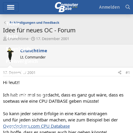
Hauptmenü
Anmelden
Ankündigungen und Feedback
Ticker
Idee für neues OC - Forum
Tests
E
E
Crunchtime
17. Dezember 2001
r
r
Downloads
s
s
Crunchtime
t
t
Lt. Commander
e
e
Preisvergleich
l
l
l
l
17. Dezember 2001
#1
Forum
e
t
r
a
Hi leutz!
Aktuelles
m
Ich hab mir mal so gedacht, dass es ganz gut wäre, dass es
Empfohlene Inhalte
soetwas wie eine CPU DATBASE geben müsste!
Neue Beiträge
So kann jeder seine Erfolge in eine Kartei eintragen
Neueste Aktivitäten
und für jeden sichtbar machen, wie zum Beispiel bei der
Overclockers.com CPU Database
Leserartikel
Ich hoffe, dass es soetwas auch hier geben könnte!