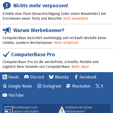
Nichts mehr verpassen!
Erhalte eine Push-Benachrichtigung (oder einen Newsletter) bei
Erscheinen neuer Tests und Berichte:
Jetzt anmelden!
Warum Werbebanner?
ComputerBase berichtet unabhängig und verkauft deshalb keine
Inhalte, sondern Werbebanner.
Mehr erfahren!
ComputerBase Pro
ComputerBase Pro ist die werbefreie, schnelle, flexible und
zugleich faire Variante von ComputerBase.
Mehr dazu!
Feeds
Discord
Bluesky
Facebook
Google News
Instagram
Mastodon
X
YouTube
Einstellungen und
Probleme mit einem
Layout-Umschalter
Werbebanner?