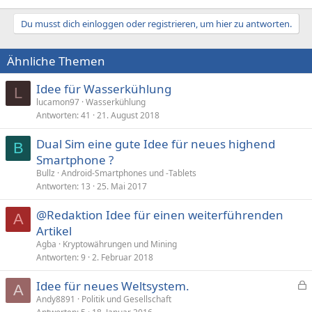
Du musst dich einloggen oder registrieren, um hier zu antworten.
Ähnliche Themen
Idee für Wasserkühlung
L
lucamon97
Wasserkühlung
Antworten
41
21. August 2018
Dual Sim eine gute Idee für neues highend
B
Smartphone ?
Bullz
Android-Smartphones und -Tablets
Antworten
13
25. Mai 2017
@Redaktion Idee für einen weiterführenden
A
Artikel
Agba
Kryptowährungen und Mining
Antworten
9
2. Februar 2018
Idee für neues Weltsystem.
A
e
Andy8891
Politik und Gesellschaft