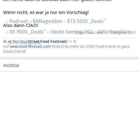
Regeln
Wenn nicht, es war ja nur ein Vorschlag!
Podcast
RAMageddon
RTX 5000 „Deals“
Also dann CIAO!
RX 9000 „Deals“
Ideale Gaming-PCs
GPU-Rangliste
Zuletzt bearbeitet:
17. Dezember 2001
🍔 🍩 Bock auf
Street Food Festivals
? 🍡🍦
CPU-Rangliste
Auf
www.food-festivals.com
findest du mehr als 2500 Food Events in ganz
Deutschland!