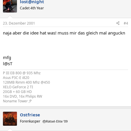
lost@night
Cadet 4th Year
23. Dezember 2001
#4
naja aber die idee hat was! muss mir das gleich mal anguckn
mfg
l@sT
P III EB 800 @ 935 Mhz
Asus P3C-E i820
128MB Rimm 400 Mhz @450
XELO GeForce 2 TI
20GB + 60 GB HD
16x DVD, 16x Philips RW
Noname Tower ;P
Ostfriese
Forenkasper
🎂Rätsel-Elite ’09