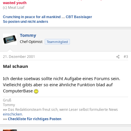
wasted youth
(c) Meat Loaf
Crunching in peace for all mankind
....
CBT Basislager
So posten und nicht anders
Tommy
Chef-Optimist
Teammitglied
21. Dezember 2001
#3
Mal schaun
Ich denke soetwas sollte nicht Aufgabe eines Forums sein.
Vielleicht gibts aber so eine ähnliche Funktion blad auf
ComputerBase
Gruß
Tommy
»»
Das Redaktionsteam freut sich, wenn Leser selbst formulierte News
einschicken
.
»»
Checkliste für richtiges Posten