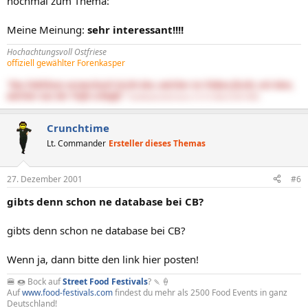
nochmal zum Thema:
Meine Meinung:
sehr interessant!!!!
Hochachtungsvoll Ostfriese
offiziell gewählter Forenkasper
"Das Publikum verwechselt leicht den, welcher im Trüben fischt, mit dem,
welcher aus der Tiefe schöpft."
DasNietzscheEntchen (15.10.1844-25.08.1900)
Crunchtime
Lt. Commander
Ersteller dieses Themas
27. Dezember 2001
#6
gibts denn schon ne database bei CB?
gibts denn schon ne database bei CB?
Wenn ja, dann bitte den link hier posten!
🍔 🍩 Bock auf
Street Food Festivals
? 🍡🍦
Auf
www.food-festivals.com
findest du mehr als 2500 Food Events in ganz
Deutschland!