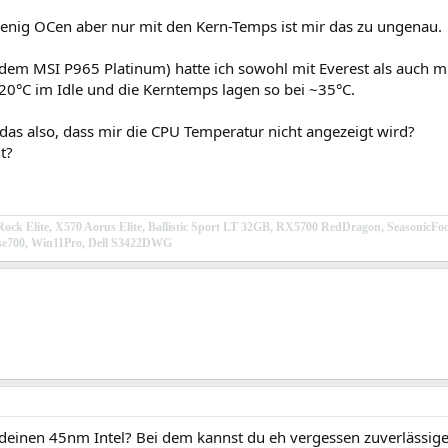
wenig OCen aber nur mit den Kern-Temps ist mir das zu ungenau.
 dem MSI P965 Platinum) hatte ich sowohl mit Everest als auch
20°C im Idle und die Kerntemps lagen so bei ~35°C.
das also, dass mir die CPU Temperatur nicht angezeigt wird?
t?
ock Elite, X570 Aorus Elite, Ballistic Sport LT 32GB, RX5700 RedDragon, Season
e700, Win11Pro, Dell S3422DWG
deinen 45nm Intel? Bei dem kannst du eh vergessen zuverlässi