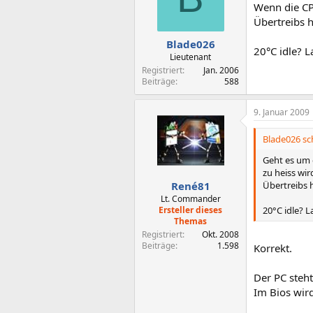
Wenn die CP
Übertreibs h
Blade026
20°C idle? 
Lieutenant
Registriert
Jan. 2006
Beiträge
588
9. Januar 2009
Blade026 sc
Geht es um 
zu heiss wir
Übertreibs h
René81
Lt. Commander
20°C idle? 
Ersteller dieses
Themas
Registriert
Okt. 2008
Beiträge
1.598
Korrekt.
Der PC steht
Im Bios wir