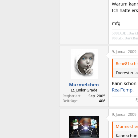
Warum kann 
Ich hatte er
mfg
5800X3D, DarkR
960GB, DarkBas
9. Januar 2009
René81 schr
Everest zu a
Kann schon s
Murmelchen
RealTemp
.
Lt. Junior Grade
Registriert
Sep. 2005
S
Beiträge
406
9. Januar 2009
Murmelchen
Kann schon s