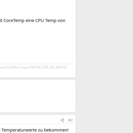
 mit CoreTemp eine CPU Temp von
icFocusGX550W, Lexar NM790 2TB, M2 MP510
#2
ge Temperaturwerte zu bekommen!