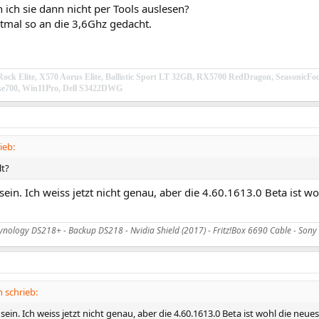
ich sie dann nicht per Tools auslesen?
stmal so an die 3,6Ghz gedacht.
ock Elite, X570 Aorus Elite, Ballistic Sport LT 32GB, RX5700 RedDragon, Season
e700, Win11Pro, Dell S3422DWG
ieb:
lt?
ein. Ich weiss jetzt nicht genau, aber die 4.60.1613.0 Beta ist 
ynology DS218+ - Backup DS218 - Nvidia Shield (2017) - Fritz!Box 6690 Cable - Son
 schrieb:
ein. Ich weiss jetzt nicht genau, aber die 4.60.1613.0 Beta ist wohl die ne