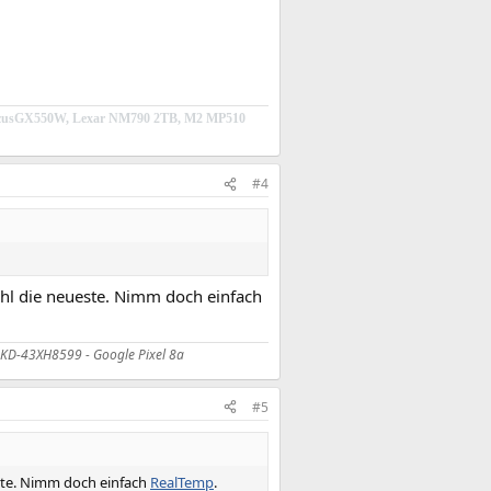
icFocusGX550W, Lexar NM790 2TB, M2 MP510
#4
wohl die neueste. Nimm doch einfach
y KD-43XH8599 - Google Pixel 8a
#5
ueste. Nimm doch einfach
RealTemp
.