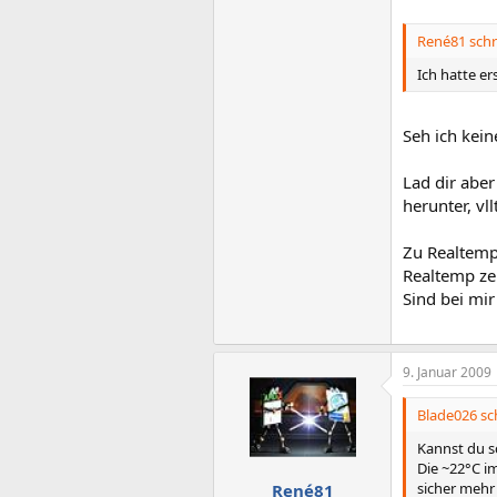
René81 schr
Ich hatte er
Seh ich kei
Lad dir aber
herunter, vl
Zu Realtemp
Realtemp ze
Sind bei mi
9. Januar 2009
Blade026 sc
Kannst du sc
Die ~22°C i
sicher mehr 
René81