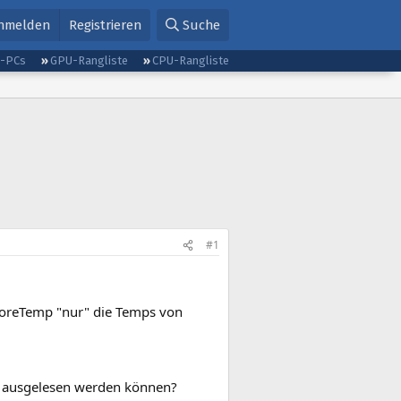
nmelden
Registrieren
Suche
g-PCs
GPU-Rangliste
CPU-Rangliste
#1
CoreTemp "nur" die Temps von
ht ausgelesen werden können?