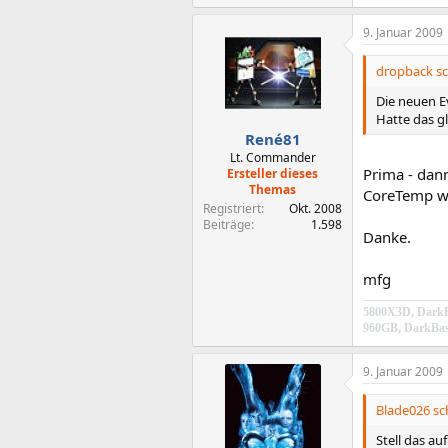
9. Januar 2009
dropback sc
Die neuen E
Hatte das g
René81
Lt. Commander
Prima - dann
Ersteller dieses
Themas
CoreTemp wi
Registriert
Okt. 2008
Beiträge
1.598
Danke.
mfg
5800X3D, DarkR
960GB, DarkBas
9. Januar 2009
Blade026 sc
Stell das au