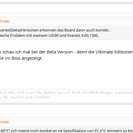
hrieb:
verest(beta)Versionen erkennen das Board dann auch korrekt.
leiche Problem mit meinem UD3R und Everest 4.60.1500.
 schau ich mal bei der Beta Version - denn die Ultimate Editione
e im Bios angezeigt.
ock Elite, X570 Aorus Elite, Ballistic Sport LT 32GB, RX5700 RedDragon, Season
e700, Win11Pro, Dell S3422DWG
hrieb:
f 60°C! (ich meine mich dunkel an ne Spezifikation von 61,x°C erinnern zu k