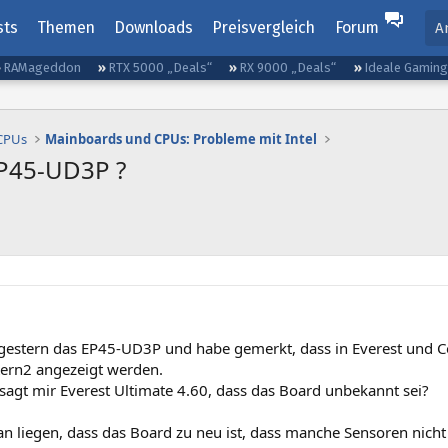
sts
Themen
Downloads
Preisvergleich
Forum
A
RAMageddon
RTX 5000 „Deals“
RX 9000 „Deals“
Ideale Gamin
 CPUs
Mainboards und CPUs: Probleme mit Intel
EP45-UD3P ?
t gestern das EP45-UD3P und habe gemerkt, dass in Everest und 
ern2 angezeigt werden.
 sagt mir Everest Ultimate 4.60, dass das Board unbekannt sei?
an liegen, dass das Board zu neu ist, dass manche Sensoren nic