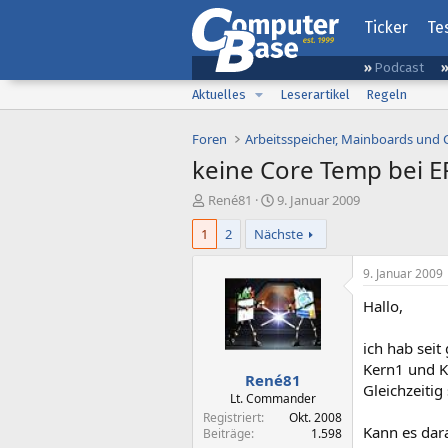
Ticker
Te
Podcast
Aktuelles
Leserartikel
Regeln
Foren
Arbeitsspeicher, Mainboards und
keine Core Temp bei 
E
E
René81
9. Januar 2009
r
r
1
2
Nächste
s
s
t
t
e
e
9. Januar 2009
l
l
Hallo,
l
l
e
t
r
a
ich hab sei
m
Kern1 und K
René81
Gleichzeitig
Lt. Commander
Registriert
Okt. 2008
Kann es dar
Beiträge
1.598