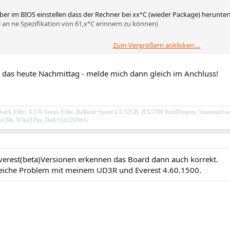
er im BIOS einstellen dass der Rechner bei xx°C (wieder Package) herunterfä
 an ne Spezifikation von 61,x°C erinnern zu können)
Zum Vergrößern anklicken....
ne Probleme, vor allem wenn du an den Spannungen nicht viel drehst.
e das heute Nachmittag - melde mich dann gleich im Anchluss!
 trotzdem mal n aktuelles BIOS (wenns das schon geben sollte) und die neue 
ock Elite, X570 Aorus Elite, Ballistic Sport LT 32GB, RX5700 RedDragon, Season
e700, Win11Pro, Dell S3422DWG
verest(beta)Versionen erkennen das Board dann auch korrekt.
leiche Problem mit meinem UD3R und Everest 4.60.1500.