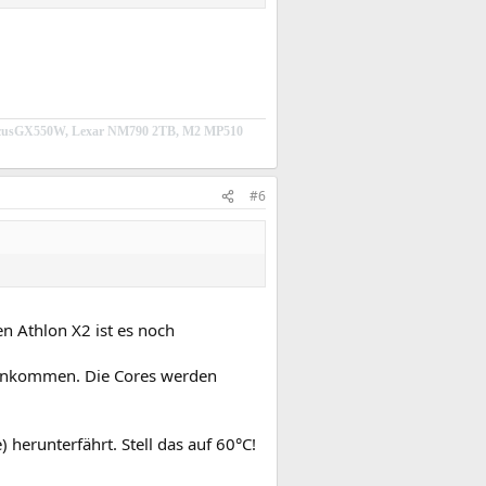
icFocusGX550W, Lexar NM790 2TB, M2 MP510
#6
en Athlon X2 ist es noch
hinkommen. Die Cores werden
 herunterfährt. Stell das auf 60°C!