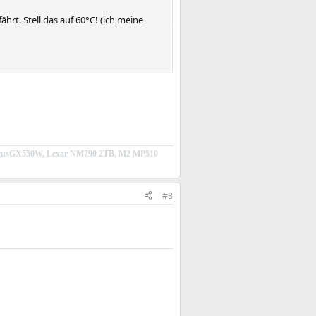
hrt. Stell das auf 60°C! (ich meine
Everest-Version herunter, vllt bringts
icFocusGX550W, Lexar NM790 2TB, M2 MP510
#8