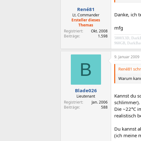
René81
Danke, ich 
Lt. Commander
Ersteller dieses
Themas
mfg
Registriert
Okt. 2008
Beiträge
1.598
5800X3D, DarkR
960GB, DarkBas
9. Januar 2009
B
René81 schr
Warum kann 
Blade026
Kannst du sc
Lieutenant
schlimmer).
Registriert
Jan. 2006
Beiträge
588
Die ~22°C i
realistisch 
Du kannst ab
(ich meine 