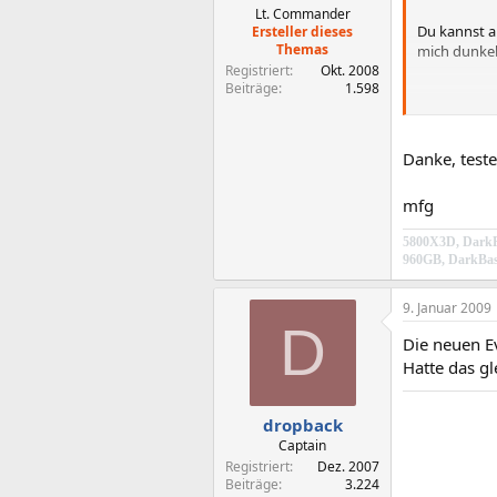
Lt. Commander
Du kannst ab
Ersteller dieses
Themas
mich dunkel
Registriert
Okt. 2008
Beiträge
1.598
Seh ich kei
Danke, test
Lad dir aber
was
mfg
5800X3D, DarkR
960GB, DarkBas
9. Januar 2009
D
Die neuen E
Hatte das g
dropback
Captain
Registriert
Dez. 2007
Beiträge
3.224