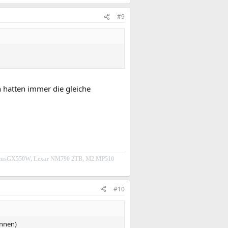
#9
n hatten immer die gleiche
icFocusGX550W, Lexar NM790 2TB, M2 MP510
#10
önnen)