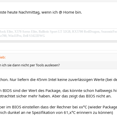
teste heute Nachmittag, wenn ich @ Home bin.
ock Elite, X570 Aorus Elite, Ballistic Sport LT 32GB, RX5700 RedDragon, Season
e700, Win11Pro, Dell S3422DWG
ieb:
ich sie dann nicht per Tools auslesen?
hon. Nur liefern die 45nm Intel keine zuverlässigen Werte (bei d
m BIOS sind der Wert des Package, das könnte schon halbwegs 
betrachtet sicher mehr haben. Aber das zeigt das BIOS nicht an.
er im BIOS einstellen dass der Rechner bei xx°C (wieder Package)
mich dunkel an ne Spezifikation von 61,x°C erinnern zu können)