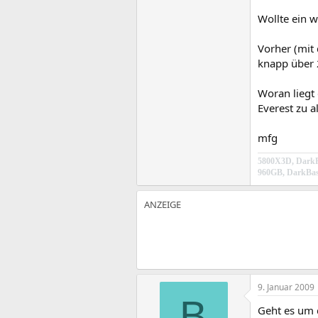
Wollte ein 
Vorher (mit
knapp über 
Woran liegt 
Everest zu al
mfg
5800X3D, DarkR
960GB, DarkBas
9. Januar 2009
B
Geht es um 