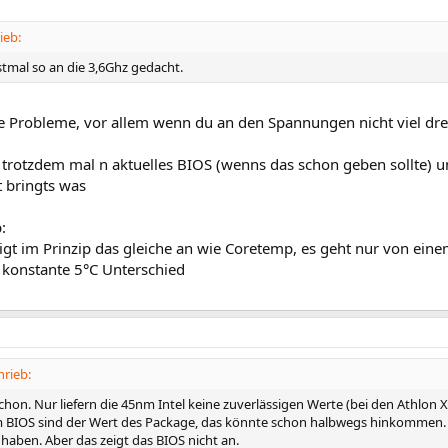
ieb:
stmal so an die 3,6Ghz gedacht.
ne Probleme, vor allem wenn du an den Spannungen nicht viel dre
 trotzdem mal n aktuelles BIOS (wenns das schon geben sollte) u
lt bringts was
:
igt im Prinzip das gleiche an wie Coretemp, es geht nur von ein
r konstante 5°C Unterschied
hrieb:
hon. Nur liefern die 45nm Intel keine zuverlässigen Werte (bei den Athlon X
m BIOS sind der Wert des Package, das könnte schon halbwegs hinkommen. D
haben. Aber das zeigt das BIOS nicht an.