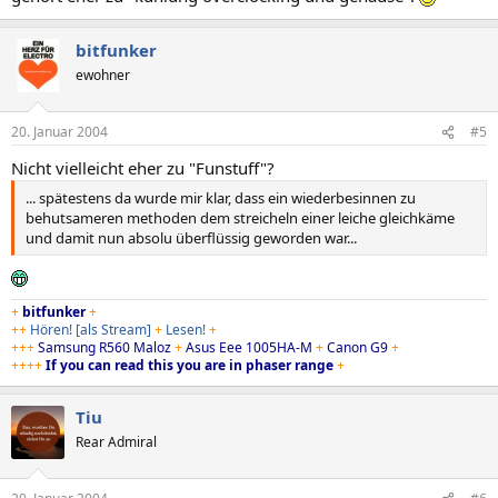
bitfunker
ewohner
20. Januar 2004
#5
Nicht vielleicht eher zu "Funstuff"?
... spätestens da wurde mir klar, dass ein wiederbesinnen zu
behutsameren methoden dem streicheln einer leiche gleichkäme
und damit nun absolu überflüssig geworden war...
+
bitfunker
+
++
Hören!
[als Stream]
+
Lesen!
+
+++
Samsung R560 Maloz
+
Asus Eee 1005HA-M
+
Canon G9
+
++++
If you can read this you are in phaser range
+
Tiu
Rear Admiral