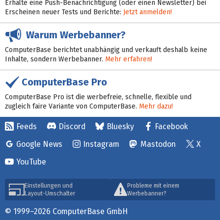
Erhalte eine Push-Benachrichtigung (oder einen Newsletter) bei
Erscheinen neuer Tests und Berichte:
Jetzt anmelden!
Warum Werbebanner?
ComputerBase berichtet unabhängig und verkauft deshalb keine
Inhalte, sondern Werbebanner.
Mehr erfahren!
ComputerBase Pro
ComputerBase Pro ist die werbefreie, schnelle, flexible und
zugleich faire Variante von ComputerBase.
Mehr dazu!
Feeds
Discord
Bluesky
Facebook
Google News
Instagram
Mastodon
X
YouTube
Einstellungen und
Probleme mit einem
Layout-Umschalter
Werbebanner?
© 1999–2026 ComputerBase GmbH