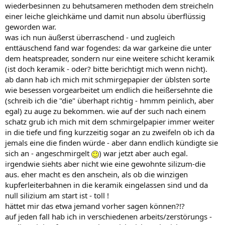
wiederbesinnen zu behutsameren methoden dem streicheln
einer leiche gleichkäme und damit nun absolu überflüssig
geworden war.
was ich nun äußerst überraschend - und zugleich
enttäuschend fand war fogendes: da war garkeine die unter
dem heatspreader, sondern nur eine weitere schicht keramik
(ist doch keramik - oder? bitte berichtigt mich wenn nicht).
ab dann hab ich mich mit schmirgepapier der üblsten sorte
wie besessen vorgearbeitet um endlich die heißersehnte die
(schreib ich die "die" überhapt richtig - hmmm peinlich, aber
egal) zu auge zu bekommen. wie auf der such nach einem
schatz grub ich mich mit dem schmirgelpapier immer weiter
in die tiefe und fing kurzzeitig sogar an zu zweifeln ob ich da
jemals eine die finden würde - aber dann endlich kündigte sie
sich an - angeschmirgelt
) war jetzt aber auch egal.
irgendwie siehts aber nicht wie eine gewohnte silizum-die
aus. eher macht es den anschein, als ob die winzigen
kupferleiterbahnen in die keramik eingelassen sind und da
null silizium am start ist - toll !
hättet mir das etwa jemand vorher sagen können?!?
auf jeden fall hab ich in verschiedenen arbeits/zerstörungs -