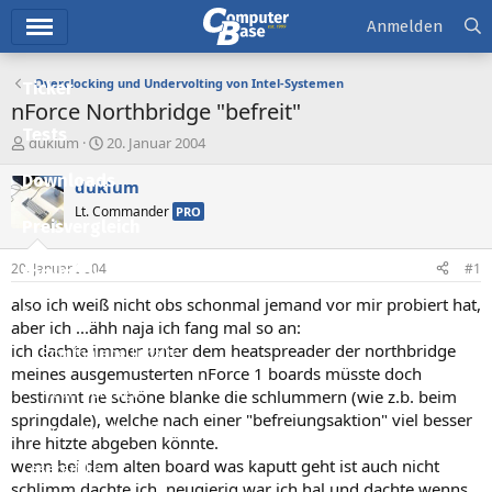
Hauptmenü
Anmelden
Overclocking und Undervolting von Intel-Systemen
Ticker
nForce Northbridge "befreit"
Tests
E
E
duklum
20. Januar 2004
r
r
Downloads
s
s
duklum
t
t
Lt. Commander
PRO
e
e
Preisvergleich
l
l
l
l
20. Januar 2004
#1
Forum
e
t
r
a
also ich weiß nicht obs schonmal jemand vor mir probiert hat,
Aktuelles
m
aber ich ...ähh naja ich fang mal so an:
ich dachte immer unter dem heatspreader der northbridge
Empfohlene Inhalte
meines ausgemusterten nForce 1 boards müsste doch
Neue Beiträge
bestimmt ne schöne blanke die schlummern (wie z.b. beim
springdale), welche nach einer "befreiungsaktion" viel besser
Neueste Aktivitäten
ihre hitzte abgeben könnte.
wenn bei dem alten board was kaputt geht ist auch nicht
Leserartikel
schlimm dachte ich, neugierig war ich hal und dachte wenns