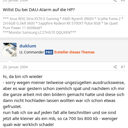
20. Januar 2004
#6
Willst Du bei DAU-Alarm auf die HP?
*** Asus ROG Strix X570-E Gaming * AMD Ryzen9 3900X * Scythe Fuma 2 *
2x16GB G.Skill 3600 * Sapphire Radeon RX 5700XT Pulse 8GB * be Quiet
Pure Power 11 600Watt*
***Monitor Samsung LC27HG70 QQUXEN***
duklum
Lt. Commander
Ersteller dieses Themas
PRO
20. Januar 2004
#7
hi, da bin ich wieder
- sorry wegen meiner teilweise ungezügelten ausdrucksweise,
aber es war gestern schon ziemlich spät und nachdem ich mir
die ganze arbeit mit den bildern gemacht hatte und diese sich
dann nicht hochladen lassen wollten war ich schon etwas
gefrustet.
nun hab ich sie auf jeden fall alle beschnitten und sie sind
jetzt alle kleiner als ein mb, so ca 700 bis 800 kb - weniger
quali wär wirklich schade!