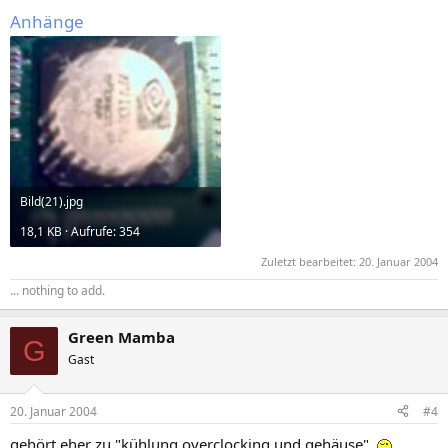
Anhänge
Bild(21).jpg
18,1 KB · Aufrufe: 354
Zuletzt bearbeitet:
20. Januar 2004
... nothing to add.
Green Mamba
G
Gast
20. Januar 2004
#4
gehört eher zu "kühlung overclocking und gehäuse".