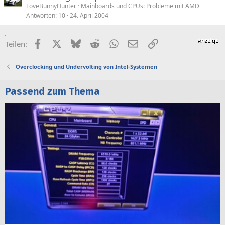
LoveBunnyHunter
Mainboards und CPUs: Probleme mit AMD
Antworten
10
24. April 2004
Facebook
X (Twitter)
Bluesky
Reddit
WhatsApp
E-Mail
Link
Teilen:
Overclocking und Undervolting von Intel-Systemen
Passend zum Thema