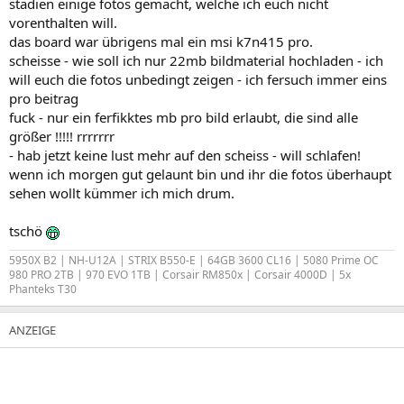
stadien einige fotos gemacht, welche ich euch nicht
vorenthalten will.
das board war übrigens mal ein msi k7n415 pro.
scheisse - wie soll ich nur 22mb bildmaterial hochladen - ich
will euch die fotos unbedingt zeigen - ich fersuch immer eins
pro beitrag
fuck - nur ein ferfikktes mb pro bild erlaubt, die sind alle
größer !!!!! rrrrrrr
- hab jetzt keine lust mehr auf den scheiss - will schlafen!
wenn ich morgen gut gelaunt bin und ihr die fotos überhaupt
sehen wollt kümmer ich mich drum.
tschö
5950X B2 | NH-U12A | STRIX B550-E | 64GB 3600 CL16 | 5080 Prime OC
980 PRO 2TB | 970 EVO 1TB | Corsair RM850x | Corsair 4000D | 5x
Phanteks T30