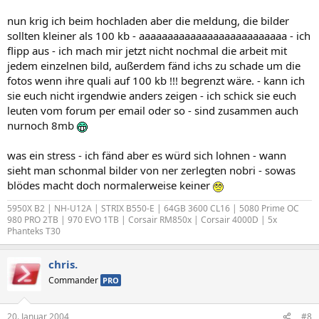
nun krig ich beim hochladen aber die meldung, die bilder
sollten kleiner als 100 kb - aaaaaaaaaaaaaaaaaaaaaaaaaa - ich
flipp aus - ich mach mir jetzt nicht nochmal die arbeit mit
jedem einzelnen bild, außerdem fänd ichs zu schade um die
fotos wenn ihre quali auf 100 kb !!! begrenzt wäre. - kann ich
sie euch nicht irgendwie anders zeigen - ich schick sie euch
leuten vom forum per email oder so - sind zusammen auch
nurnoch 8mb
was ein stress - ich fänd aber es würd sich lohnen - wann
sieht man schonmal bilder von ner zerlegten nobri - sowas
blödes macht doch normalerweise keiner
5950X B2 | NH-U12A | STRIX B550-E | 64GB 3600 CL16 | 5080 Prime OC
980 PRO 2TB | 970 EVO 1TB | Corsair RM850x | Corsair 4000D | 5x
Phanteks T30
chris.
Commander
PRO
20. Januar 2004
#8