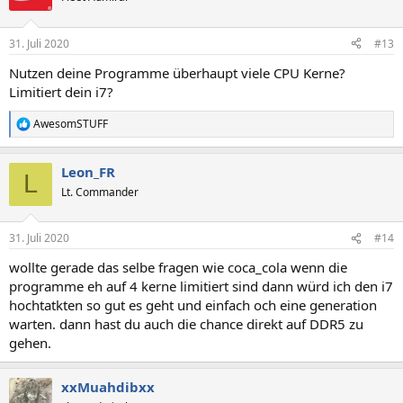
31. Juli 2020
#13
Nutzen deine Programme überhaupt viele CPU Kerne?
Limitiert dein i7?
AwesomSTUFF
R
e
a
Leon_FR
k
L
t
Lt. Commander
i
o
n
31. Juli 2020
#14
e
n
wollte gerade das selbe fragen wie coca_cola wenn die
:
programme eh auf 4 kerne limitiert sind dann würd ich den i7
hochtatkten so gut es geht und einfach och eine generation
warten. dann hast du auch die chance direkt auf DDR5 zu
gehen.
xxMuahdibxx