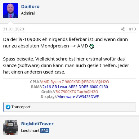
Dai6oro
Admiral
31. Juli 2020
#10
Da der i9-10900K eh nirgends lieferbar ist und wenn dann
nur zu absoluten Mondpreisen --> AMD
Spass beiseite. Vielleicht schreibst hier erstmal wofür das
Ganze (Software) dann kann man auch gezielt helfen. Jeder
hat einen anderen used case.
CPU//
AMD Ryzen 7 9800X3D@PBO/UV@H2O
RAM//
2x16 GB Lexar ARES DDR5-6000 CL30
Grafik//
RX 7900XTX Taichi@H2O
Display//
Alienware AW3423DWF
Tranceport
R
e
a
BigMidiTower
k
t
Lieutenant
PRO
i
o