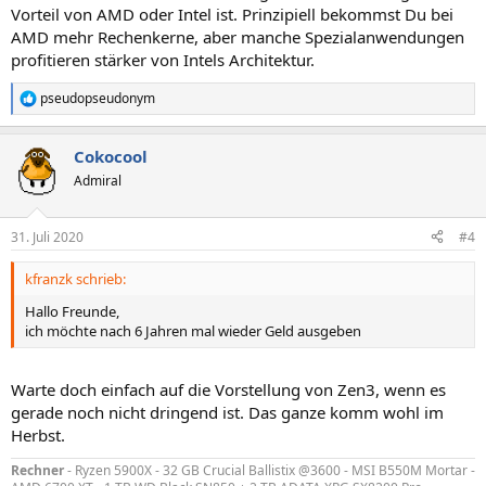
Vorteil von AMD oder Intel ist. Prinzipiell bekommst Du bei
AMD mehr Rechenkerne, aber manche Spezialanwendungen
profitieren stärker von Intels Architektur.
pseudopseudonym
R
e
a
Cokocool
k
t
Admiral
i
o
n
31. Juli 2020
#4
e
n
kfranzk schrieb:
:
Hallo Freunde,
ich möchte nach 6 Jahren mal wieder Geld ausgeben
Warte doch einfach auf die Vorstellung von Zen3, wenn es
gerade noch nicht dringend ist. Das ganze komm wohl im
Herbst.
Rechner
- Ryzen 5900X - 32 GB Crucial Ballistix @3600 - MSI B550M Mortar -