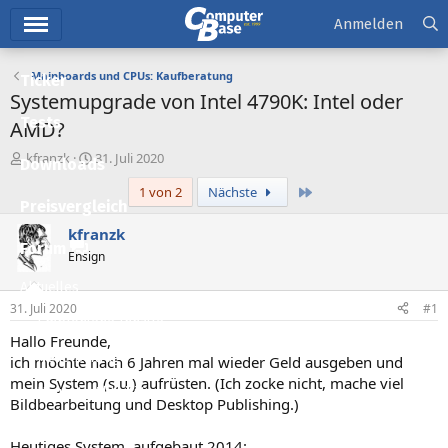
Hauptmenü
Anmelden
Mainboards und CPUs: Kaufberatung
Ticker
Systemupgrade von Intel 4790K: Intel oder
Tests
AMD?
E
E
kfranzk
31. Juli 2020
Downloads
r
r
Letzte
1 von 2
Nächste
s
s
Preisvergleich
t
t
e
e
kfranzk
l
l
Forum
Ensign
l
l
e
t
Aktuelles
r
a
31. Juli 2020
#1
m
Empfohlene Inhalte
Hallo Freunde,
Neue Beiträge
ich möchte nach 6 Jahren mal wieder Geld ausgeben und
mein System (s.u.) aufrüsten. (Ich zocke nicht, mache viel
Neueste Aktivitäten
Bildbearbeitung und Desktop Publishing.)
Leserartikel
Heutiges System, aufgebaut 2014: