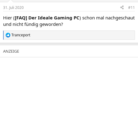
n
31. Juli 2020
#11
e
n
Hier (
[FAQ] Der Ideale Gaming PC
) schon mal nachgeschaut
:
und nicht fündig geworden?
Tranceport
R
e
a
k
t
i
o
n
e
n
: