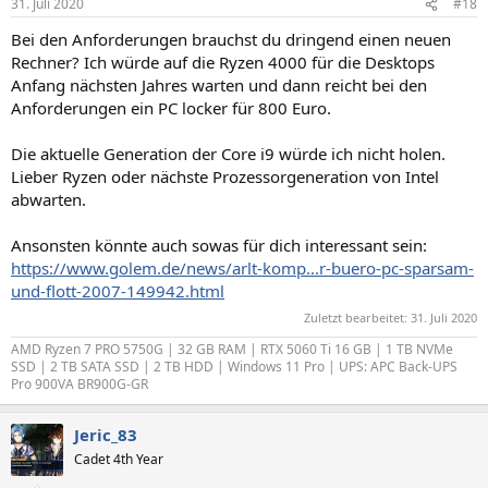
31. Juli 2020
#18
Bei den Anforderungen brauchst du dringend einen neuen
Rechner? Ich würde auf die Ryzen 4000 für die Desktops
Anfang nächsten Jahres warten und dann reicht bei den
Anforderungen ein PC locker für 800 Euro.
Die aktuelle Generation der Core i9 würde ich nicht holen.
Lieber Ryzen oder nächste Prozessorgeneration von Intel
abwarten.
Ansonsten könnte auch sowas für dich interessant sein:
https://www.golem.de/news/arlt-komp...r-buero-pc-sparsam-
und-flott-2007-149942.html
Zuletzt bearbeitet:
31. Juli 2020
AMD Ryzen 7 PRO 5750G | 32 GB RAM | RTX 5060 Ti 16 GB | 1 TB NVMe
SSD | 2 TB SATA SSD | 2 TB HDD | Windows 11 Pro | UPS: APC Back-UPS
Pro 900VA BR900G-GR
Jeric_83
Cadet 4th Year