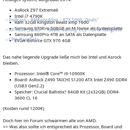
Regeln
AsRock Z97 Extreme6
Intel i7 4790K
Podcast
RAMageddon
RTX 5000 „Deals“
Ram 32GB Kingston Beast xmp 1600
Samsung 970Evo 500GB an M Nvme als Systemplatte
RX 9000 „Deals“
Ideale Gaming-PCs
GPU-Rangliste
Samsung 860Pro 4TB an SATA als Datenplatte
CPU-Rangliste
EVGA Geforce GTX 970 4GB
Das nahe liegende Upgrade ließe mich bei Intel und Asrock
bleiben.
Prozessor: Intel® Core™ i9-10900K
Board: AsRock Z490 TAICHI S1200 ATX Intel Z490 DDR4
(USB3 Gen2.2)
Speicher: Crucial Ballistix? 64GB Kit (2x32GB) DDR4-
3600 CL 16
(Kosten rund 1200€)
Doch hier im Forum schwärmen alle von AMD.
=> Was also sollte ich entspreched als Prozessor, Board und