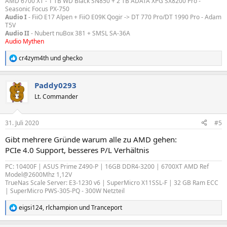
AMD 6700 XT - 1 TB WD Black SN850 + 2 TB ADATA XPG SX8200 Pro -
Seasonic Focus PX-750
Audio I
- FiiO E17 Alpen + FiiO E09K Qogir -> DT 770 Pro/DT 1990 Pro - Adam
T5V
Audio II
- Nubert nuBox 381 + SMSL SA-36A
Audio Mythen
cr4zym4th
und
ghecko
R
e
a
Paddy0293
k
t
Lt. Commander
i
o
n
31. Juli 2020
#5
e
n
Gibt mehrere Gründe warum alle zu AMD gehen:
:
PCIe 4.0 Support, besseres P/L Verhältnis
PC: 10400F | ASUS Prime Z490-P | 16GB DDR4-3200 | 6700XT AMD Ref
Model@2600Mhz 1,12V
TrueNas Scale Server: E3-1230 v6 | SuperMicro X11SSL-F | 32 GB Ram ECC
| SuperMicro PWS-305-PQ - 300W Netzteil
eigsi124
,
rlchampion
und
Tranceport
R
e
a