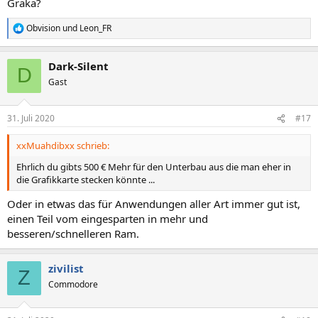
Graka?
Obvision
und
Leon_FR
R
e
a
Dark-Silent
k
D
t
Gast
i
o
n
31. Juli 2020
#17
e
n
xxMuahdibxx schrieb:
:
Ehrlich du gibts 500 € Mehr für den Unterbau aus die man eher in
die Grafikkarte stecken könnte ...
Oder in etwas das für Anwendungen aller Art immer gut ist,
einen Teil vom eingesparten in mehr und
besseren/schnelleren Ram.
zivilist
Z
Commodore