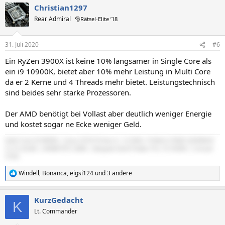
Christian1297
k
t
Rear Admiral
🎅Rätsel-Elite ’18
i
o
n
31. Juli 2020
#6
e
n
Ein RyZen 3900X ist keine 10% langsamer in Single Core als
:
ein i9 10900K, bietet aber 10% mehr Leistung in Multi Core
da er 2 Kerne und 4 Threads mehr bietet. Leistungstechnisch
sind beides sehr starke Prozessoren.
Der AMD benötigt bei Vollast aber deutlich weniger Energie
und kostet sogar ne Ecke weniger Geld.
Intel Core i9 9900k | Asus Z370 Prime-A | G.SKILL Trident Z RGB 3200MHZ
CL14 32GB | EKWB RTX 2080 | Bequiet Dark Power Pro 10 550W | Corsair
570X
Windell
,
Bonanca
,
eigsi124
und 3 andere
R
e
a
KurzGedacht
k
K
t
Lt. Commander
i
o