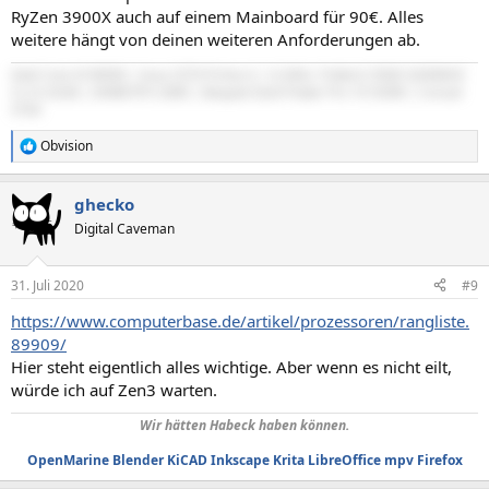
RyZen 3900X auch auf einem Mainboard für 90€. Alles
weitere hängt von deinen weiteren Anforderungen ab.
Intel Core i9 9900k | Asus Z370 Prime-A | G.SKILL Trident Z RGB 3200MHZ
CL14 32GB | EKWB RTX 2080 | Bequiet Dark Power Pro 10 550W | Corsair
570X
Obvision
R
e
a
ghecko
k
t
Digital Caveman
i
o
n
31. Juli 2020
#9
e
n
https://www.computerbase.de/artikel/prozessoren/rangliste.
:
89909/
Hier steht eigentlich alles wichtige. Aber wenn es nicht eilt,
würde ich auf Zen3 warten.
Wir hätten Habeck haben können.
OpenMarine
Blender
KiCAD
Inkscape
Krita
LibreOffice
mpv
Firefox