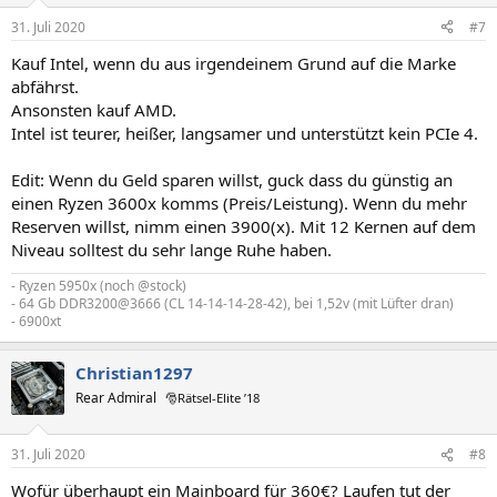
n
31. Juli 2020
#7
e
n
Kauf Intel, wenn du aus irgendeinem Grund auf die Marke
:
abfährst.
Ansonsten kauf AMD.
Intel ist teurer, heißer, langsamer und unterstützt kein PCIe 4.
Edit: Wenn du Geld sparen willst, guck dass du günstig an
einen Ryzen 3600x komms (Preis/Leistung). Wenn du mehr
Reserven willst, nimm einen 3900(x). Mit 12 Kernen auf dem
Niveau solltest du sehr lange Ruhe haben.
- Ryzen 5950x (noch @stock)
- 64 Gb DDR3200@3666 (CL 14-14-14-28-42), bei 1,52v (mit Lüfter dran)
- 6900xt
Christian1297
Rear Admiral
🎅Rätsel-Elite ’18
31. Juli 2020
#8
Wofür überhaupt ein Mainboard für 360€? Laufen tut der