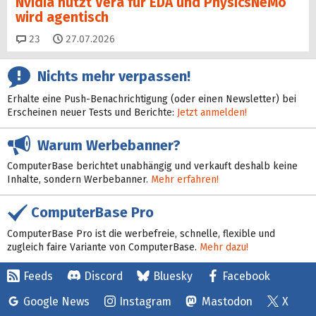
Nvidia nutzt Vera für EDA und PhysicsNeMo
wird agentisch
Kommentare
23
27.07.2026
Nichts mehr verpassen!
Erhalte eine Push-Benachrichtigung (oder einen Newsletter) bei
Erscheinen neuer Tests und Berichte:
Jetzt anmelden!
Warum Werbebanner?
ComputerBase berichtet unabhängig und verkauft deshalb keine
Inhalte, sondern Werbebanner.
Mehr erfahren!
ComputerBase Pro
ComputerBase Pro ist die werbefreie, schnelle, flexible und
zugleich faire Variante von ComputerBase.
Mehr dazu!
Feeds
Discord
Bluesky
Facebook
Google News
Instagram
Mastodon
X