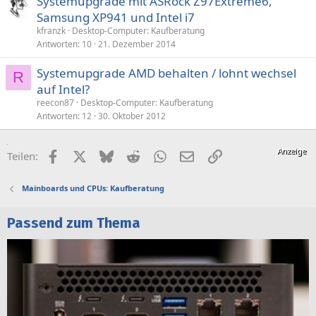
Systemupgrade mit ASRock Z97Extreme6,
Samsung XP941 und Intel i7
kfranzk
Desktop-Computer: Kaufberatung
Antworten
10
21. Dezember 2014
Systemupgrade AMD behalten / lohnt wechsel
R
auf Intel?
reecon87
Desktop-Computer: Kaufberatung
Antworten
12
30. Oktober 2012
Facebook
X (Twitter)
Bluesky
Reddit
WhatsApp
E-Mail
Link
Teilen:
Mainboards und CPUs: Kaufberatung
Passend zum Thema