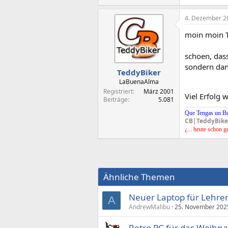
4. Dezember 2
moin moin T
schoen, das
sondern dann
TeddyBiker
LaBuenaAlma
Registriert
März 2001
Viel Erfolg w
Beiträge
5.081
Que Tengas un B
CB|TeddyBike
¿... heute schon g
Ähnliche Themen
Neuer Laptop für Lehre
A
AndrewMalibu
25. November 202
Retro PC für das Weihna