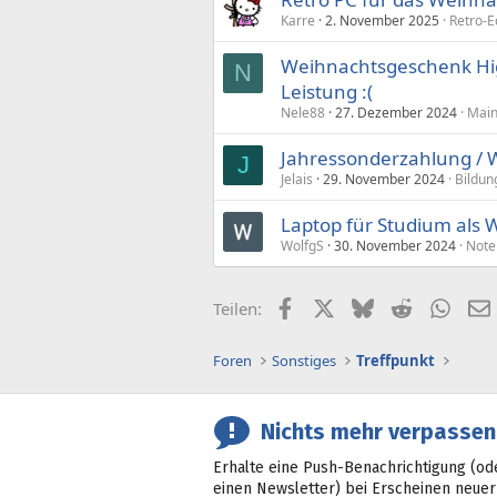
Karre
2. November 2025
Retro-E
Weihnachtsgeschenk Hig
N
Leistung :(
Nele88
27. Dezember 2024
Main
Jahressonderzahlung / 
J
Jelais
29. November 2024
Bildun
Laptop für Studium als
WolfgS
30. November 2024
Note
Facebook
X (Twitter)
Bluesky
Reddit
What
Teilen:
Foren
Sonstiges
Treffpunkt
Nichts mehr verpassen
Erhalte eine Push-Benachrichtigung (od
einen Newsletter) bei Erscheinen neuer