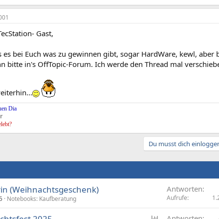
001
ecStation- Gast,
s es bei Euch was zu gewinnen gibt, sogar HardWare, kewl, aber 
 bitte in's OffTopic-Forum. Ich werde den Thread mal verschiebe
eiterhin...
uen Dia
r
elebt?
Du musst dich einloggen
rin (Weihnachtsgeschenk)
Antworten
Aufrufe
1.
5
Notebooks: Kaufberatung
U
chtsfest 2025
Antworten