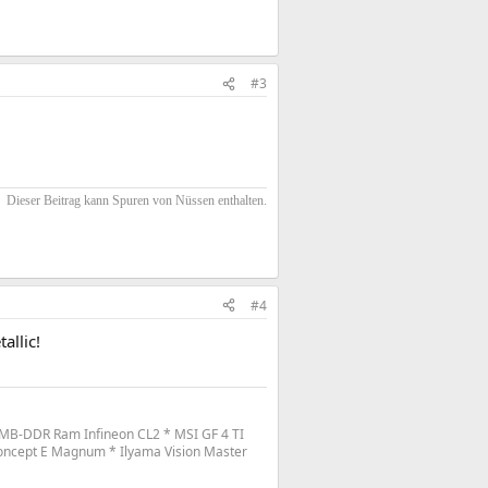
#3
Dieser Beitrag kann Spuren von Nüssen enthalten.​
#4
allic!
MB-DDR Ram Infineon CL2 * MSI GF 4 TI
oncept E Magnum * Ilyama Vision Master