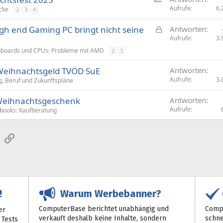
m
Aufrufe
6.
cke
2
3
4
f
G
h end Gaming PC bringt nicht seine
Antworten
r
e
Aufrufe
3.
a
s
g
boards und CPUs: Probleme mit AMD
2
3
p
e
Weihnachtsgeld TVÖD SuE
e
Antworten
Aufrufe
3.
r
g, Beruf und Zukunftspläne
r
 Weihnachtsgeschenk
Antworten
t
Aufrufe
books: Kaufberatung
sApp
E-Mail
Link
Warum Werbebanner?
!
ComputerBase berichtet unabhängig und
Compu
er
verkauft deshalb keine Inhalte, sondern
schne
 Tests