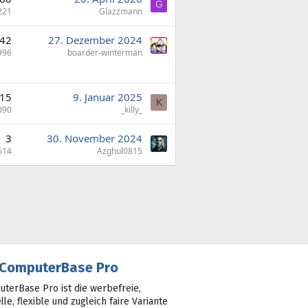
G
221
Glazzmann
42
27. Dezember 2024
996
boarder-winterman
15
9. Januar 2025
K
090
_killy_
3
30. November 2024
614
Azghul0815
ComputerBase Pro
terBase Pro ist die werbefreie,
lle, flexible und zugleich faire Variante