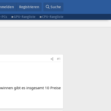
nmelden
Registrieren
Suche
g-PCs
GPU-Rangliste
CPU-Rangliste
#1
ewinnen gibt es insgesamt 10 Preise