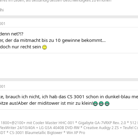
igeres im Leben, als beständig dessen Geschwindigkeit zu erhöhen"
hi
001
enn net?!?
r, der da mitmacht bis zu 10 gewinne bekommt...
doch nur recht sein
001
, brauch ich nicht, ich hab das CS 3001 schon in dunkel-blau met
pitze aus!Aber der miditower ist mir zu klein!
 1800+@2100+ mit Cooler Master HHC-001 * Gigabyte GA-7VRXP Rev. 2.0 * 512 
lexWriter 24/10/40A + LG GSA 4040B DVD-RW * Creative Audigy 2 ZS + Teufel C
T * CS-3001 Blaumetallic Bigtower * Win XP Pro