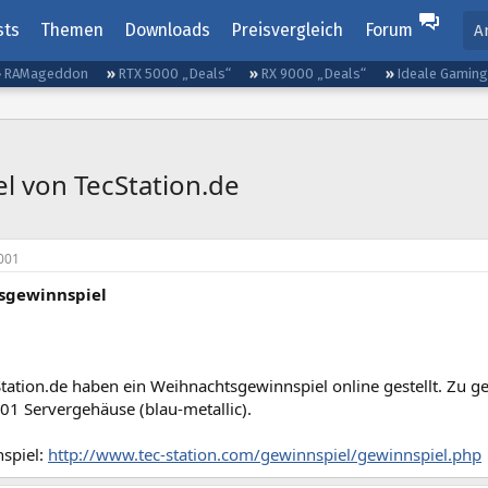
sts
Themen
Downloads
Preisvergleich
Forum
A
RAMageddon
RTX 5000 „Deals“
RX 9000 „Deals“
Ideale Gamin
l von TecStation.de
001
sgewinnspiel
tation.de haben ein Weihnachtsgewinnspiel online gestellt. Zu g
601 Servergehäuse (blau-metallic).
spiel:
http://www.tec-station.com/gewinnspiel/gewinnspiel.php