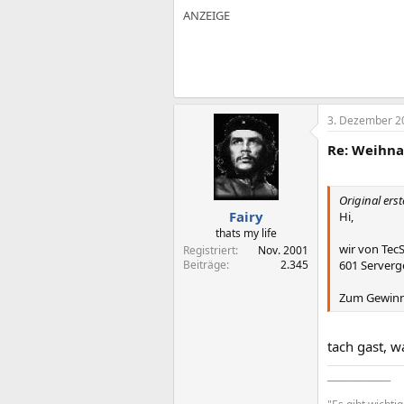
3. Dezember 2
Re: Weihna
Original erst
Fairy
Hi,
thats my life
wir von TecS
Registriert
Nov. 2001
Beiträge
2.345
601 Serverge
Zum Gewinn
tach gast, 
______________