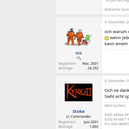
"Es gibt wicht
Mahatma Gand
4. Dezember 2
och warum d
wenn jede
kann einem 
niz
ᴬ7ᵪ
Registriert
Nov. 2001
Beiträge
24.292
4. Dezember 2
Och ne danke
Sieht echt s
Mein System:
Stoke
AMD Athlon XP
Lt. Commander
4200 64 MB * P
Registriert
Juni 2001
Pro 454 HM903D
Beiträge
1.802