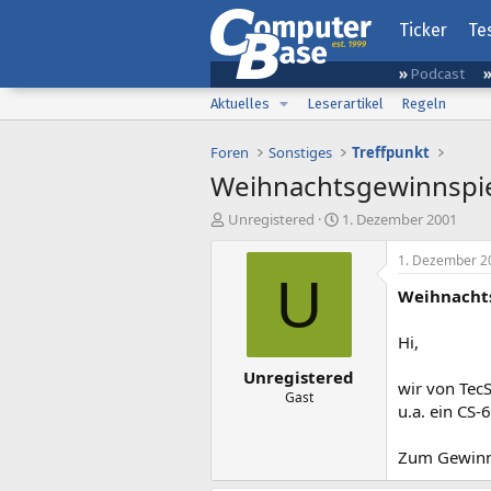
Ticker
Te
Podcast
Aktuelles
Leserartikel
Regeln
Foren
Sonstiges
Treffpunkt
Weihnachtsgewinnspie
E
E
Unregistered
1. Dezember 2001
r
r
s
s
1. Dezember 2
t
t
U
Weihnacht
e
e
l
l
l
l
Hi,
e
t
Unregistered
r
a
wir von TecS
m
Gast
u.a. ein CS-
Zum Gewinn