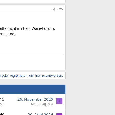
#5
bitte nicht im HardWare-Forum,
n....und,
 oder registrieren, um hier zu antworten.
15
26. November 2025
K
223
Kontrapaganda
60
20. April 2026