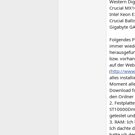
Western Dig
Crucial MX
Intel Xeon 
Crucial Bal
Gigabyte G
Folgendes Pr
immer wiede
herausgefund
bzw. vorhan
auf der Web
(
http://www
alles instal
Moment alle 
Download fo
den Ordner a
2. Festplat
ST10000Dm003
getestet und
3. RAM: Ich
Ich dachte d
hatte ich d