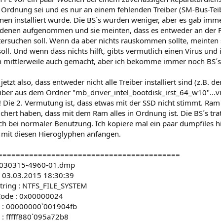
 Ordnung sei und es nur an einem fehlenden Treiber (SM-Bus-Teib
nen installiert wurde. Die BS´s wurden weniger, aber es gab imm
 denen aufgenommen und sie meinten, dass es entweder an der Fes
ersuchen soll. Wenn da aber nichts rauskommen sollte, meinten si
 soll. Und wenn dass nichts hilft, gibts vermutlich einen Virus un
h mittlerweile auch gemacht, aber ich bekomme immer noch BS´s
jetzt also, dass entweder nicht alle Treiber installiert sind (z.B. 
iber aus dem Ordner "mb_driver_intel_bootdisk_irst_64_w10"...vie
Die 2. Vermutung ist, dass etwas mit der SSD nicht stimmt. Ram 
ichert haben, dass mit dem Ram alles in Ordnung ist. Die BS´s tra
ch bei normaler Benutzung. Ich kopiere mal ein paar dumpfiles hier
mit diesen Hieroglyphen anfangen.
=========================================
: 030315-4960-01.dmp
: 03.03.2015 18:30:39
tring : NTFS_FILE_SYSTEM
Code : 0x00000024
1 : 00000000`001904fb
 : fffff880`095a72b8