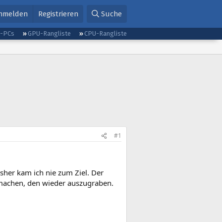
nmelden
Registrieren
Suche
g-PCs
GPU-Rangliste
CPU-Rangliste
#1
sher kam ich nie zum Ziel. Der
n machen, den wieder auszugraben.