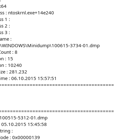
x64
ss : ntoskrnl.exe+14e240
s 1 :
s 2 :
s 3 :
ame :
: C:\WINDOWS\Minidump\100615-3734-01.dmp
ount : 8
n : 15
on : 10240
ize : 281.232
ime : 06.10.2015 15:57:51
=========================================
=========================================
: 100515-5312-01.dmp
: 05.10.2015 15:45:58
ring :
Code : 0x00000139