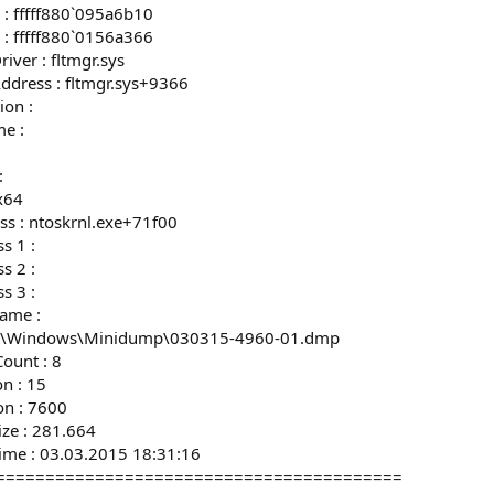
 : fffff880`095a6b10
 : fffff880`0156a366
iver : fltmgr.sys
ddress : fltmgr.sys+9366
ion :
e :
:
x64
ss : ntoskrnl.exe+71f00
s 1 :
s 2 :
s 3 :
ame :
: C:\Windows\Minidump\030315-4960-01.dmp
ount : 8
n : 15
on : 7600
ize : 281.664
ime : 03.03.2015 18:31:16
=========================================