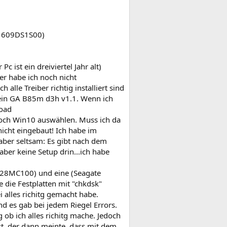
)
D1609DS1S00)
c ist ein dreiviertel Jahr alt)
r habe ich noch nicht
alle Treiber richtig installiert sind
 ein GA B85m d3h v1.1. Wenn ich
load
noch Win10 auswählen. Muss ich da
nicht eingebaut! Ich habe im
 aber seltsam: Es gibt nach dem
ber keine Setup drin...ich habe
CT128MC100) und eine (Seagate
e die Festplatten mit "chkdsk"
i alles richitg gemacht habe.
d es gab bei jedem Riegel Errors.
ob ich alles richitg mache. Jedoch
st, der dann meinte, dass mit dem