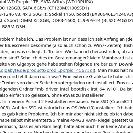
ital WD Purple 1TB, SATA 6Gb/s (WD10PURX)
100 128GB, SATA 6Gb/s (CT128MX100SSD1)
E3-1246 v3, 4x 3.50GHz, Sockel 1150, boxed (BX80646E31246V3
listix Sport DIMM Kit 8GB, DDR3-1600, CL9-9-9-24 (BLS2CP4G3
A-B85M-D3H
oblem habe ich. Das Problem ist nur, dass ich seit Anfang an (der P
r Bluescreens bekomme (also auch schon zu Win7- Zeiten). Bishe
en, an was es liegt. 1. Treiber: Wie kann ich herausfinden, ob auch 
den sind? Sehe ich dies im Gerätemanager? Mein Mainboard ist
site von Gigabyte gehe habe stehen folgende Treiber zum Down
.gigabyte.de/products/prod...px?pid=4567#dl
). Man muss halt 
lieren und fehlt dann noch was? Eine externe Grafikkarte habe ich 
Treiber von dieser Seite heruntergeladen und installiert. Eins ist
lgenden Ordner "mb_driver_intel_bootdisk_irst_64_w10". Da ist a
lso einfach so gelassen, ohne etwas zu installieren.
te: In meinem Pc sind 2 Festplatten verbauen. Eine SSD (Crucial
). Auf der SSD ist natürlich das OS (Win10) installiert. Ich hab
 es gab keine Probleme. Ich bin mir aber nicht sicher, ob ich dabe
 habe selbst mit Memtest86 meine 4x4GB RAm- Riegel getestet un
emnach, dass es am Ram liegt, hatte aber auch hier keine Ahnung 
en Pc vor ein paar Wochen bei einem zuverlässigen Reparaturdien