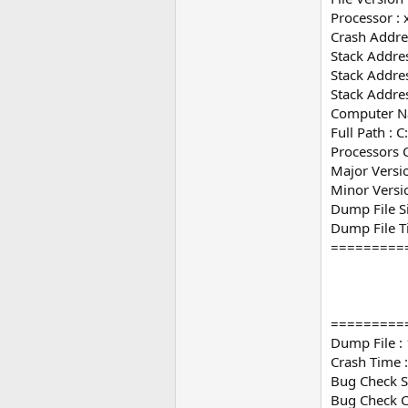
Processor : 
Crash Addre
Stack Addres
Stack Addres
Stack Addres
Computer N
Full Path 
Processors C
Major Versio
Minor Versi
Dump File S
Dump File T
=========
=========
Dump File 
Crash Time 
Bug Check St
Bug Check 