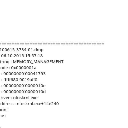
=========================================
: 100615-3734-01.dmp
: 06.10.2015 15:57:18
 String : MEMORY_MANAGEMENT
Code : 0x0000001a
1 : 00000000`00041793
: fffff680`0019aff0
3 : 00000000`0000010e
4 : 00000000`0000010d
iver : ntoskrnl.exe
ddress : ntoskrnl.exe+14e240
ion :
e :
: