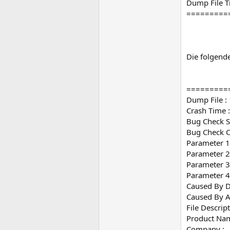
Dump File T
=========
Die folgende
=========
Dump File 
Crash Time 
Bug Check 
Bug Check 
Parameter 
Parameter 2 
Parameter 3
Parameter 
Caused By Dr
Caused By A
File Descript
Product Nam
Company :