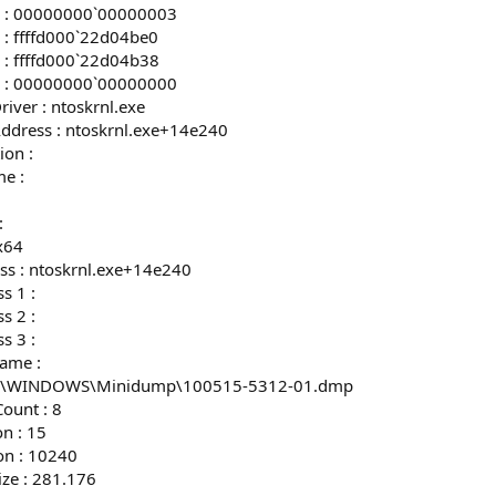
1 : 00000000`00000003
 : ffffd000`22d04be0
 : ffffd000`22d04b38
4 : 00000000`00000000
iver : ntoskrnl.exe
ddress : ntoskrnl.exe+14e240
ion :
e :
:
x64
ss : ntoskrnl.exe+14e240
s 1 :
s 2 :
s 3 :
ame :
: C:\WINDOWS\Minidump\100515-5312-01.dmp
ount : 8
n : 15
on : 10240
ize : 281.176