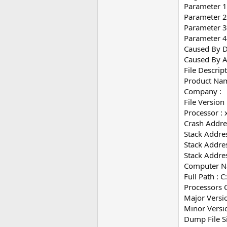
Parameter 
Parameter 2
Parameter 3
Parameter 
Caused By Dr
Caused By A
File Descript
Product Nam
Company :
File Version 
Processor : 
Crash Addre
Stack Addres
Stack Addres
Stack Addres
Computer N
Full Path 
Processors C
Major Versio
Minor Versi
Dump File S