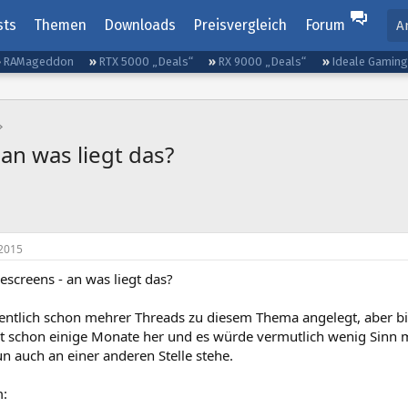
sts
Themen
Downloads
Preisvergleich
Forum
A
RAMageddon
RTX 5000 „Deals“
RX 9000 „Deals“
Ideale Gamin
 an was liegt das?
2015
escreens - an was liegt das?
gentlich schon mehrer Threads zu diesem Thema angelegt, aber bi
jetzt schon einige Monate her und es würde vermutlich wenig Sin
n auch an einer anderen Stelle stehe.
m: