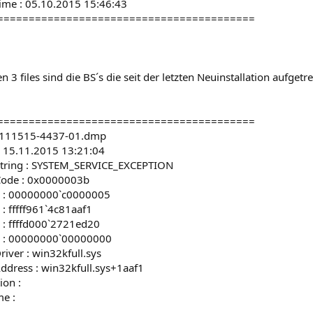
ime : 05.10.2015 15:46:43
=========================================
n 3 files sind die BS´s die seit der letzten Neuinstallation aufgetre
=========================================
: 111515-4437-01.dmp
: 15.11.2015 13:21:04
String : SYSTEM_SERVICE_EXCEPTION
Code : 0x0000003b
1 : 00000000`c0000005
: fffff961`4c81aaf1
 : ffffd000`2721ed20
4 : 00000000`00000000
iver : win32kfull.sys
ddress : win32kfull.sys+1aaf1
ion :
e :