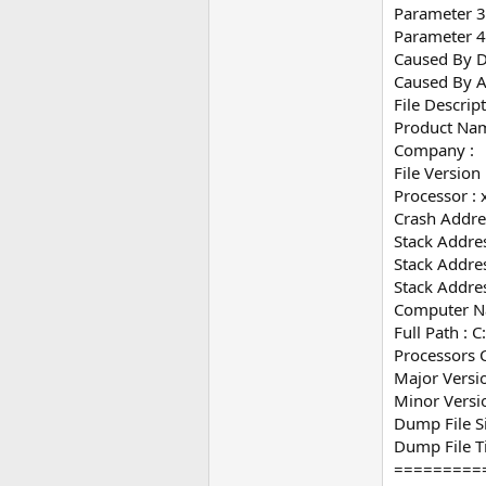
Parameter 3
Parameter 4
Caused By Dr
Caused By A
File Descript
Product Nam
Company :
File Version 
Processor : 
Crash Addre
Stack Addres
Stack Addres
Stack Addres
Computer N
Full Path 
Processors C
Major Versio
Minor Versi
Dump File S
Dump File T
=========