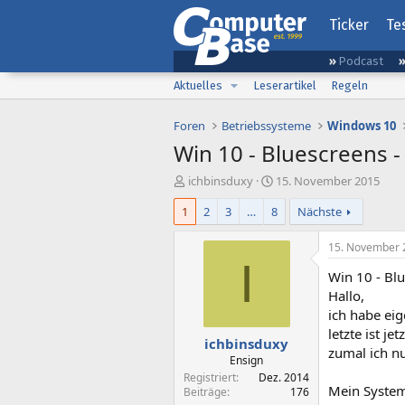
Ticker
Te
Podcast
Aktuelles
Leserartikel
Regeln
Foren
Betriebssysteme
Windows 10
Win 10 - Bluescreens -
E
E
ichbinsduxy
15. November 2015
r
r
1
2
3
…
8
Nächste
s
s
t
t
e
e
15. November 
l
l
I
Win 10 - Blu
l
l
e
t
Hallo,
r
a
ich habe ei
m
letzte ist 
ichbinsduxy
zumal ich nu
Ensign
Registriert
Dez. 2014
Mein Syste
Beiträge
176