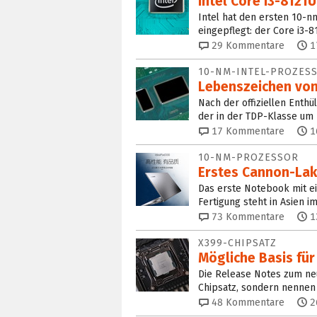
Intel Core i3-8121U
Intel hat den ersten 10-n
eingepflegt: der Core i3-81
29
Kommentare
1
10-NM-INTEL-PROZES
Lebenszeichen von
Nach der offiziellen Enthü
der in der TDP-Klasse um 4
17
Kommentare
1
10-NM-PROZESSOR
Erstes Cannon-Lak
Das erste Notebook mit e
Fertigung steht in Asien i
73
Kommentare
1
X399-CHIPSATZ
Mögliche Basis fü
Die Release Notes zum neu
Chipsatz, sondern nennen 
48
Kommentare
2