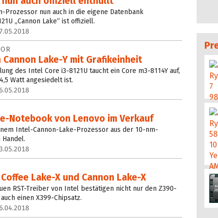
 nun auch offiziell enthüllt
m-Prozessor nun auch in die eigene Datenbank
21U „Cannon Lake“ ist offiziell.
7.05.2018
Pr
SOR
 Cannon Lake-Y mit Grafikeinheit
llung des Intel Core i3-8121U taucht ein Core m3-8114Y auf,
,5 Watt angesiedelt ist.
6.05.2018
e-Notebook von Lenovo im Verkauf
inem Intel-Cannon-Lake-Prozessor aus der 10-nm-
m Handel.
3.05.2018
r Coffee Lake-X und Cannon Lake-X
en RST-Treiber von Intel bestätigen nicht nur den Z390-
auch einen X399-Chipsatz.
6.04.2018