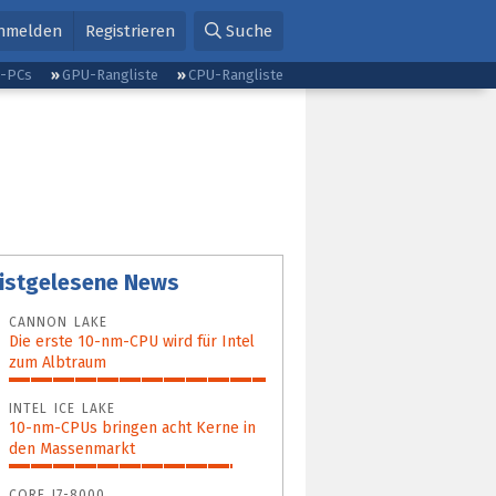
nmelden
Registrieren
Suche
g-PCs
GPU-Rangliste
CPU-Rangliste
istgelesene News
CANNON LAKE
Die erste 10-nm-CPU wird für Intel
zum Albtraum
100%
INTEL ICE LAKE
10-nm-CPUs bringen acht Kerne in
den Massenmarkt
87%
CORE I7-8000