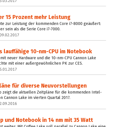
3.03.2017
ber 15 Prozent mehr Leistung
eute zur Leistung der kommenden Core i7-8000 geäußert:
er sein als die Serie Core i7-7000.
09.02.2017
ls lauffähige 10-nm-CPU im Notebook
oy mit neuer Hardware und die 10-nm-CPU Cannon Lake
aschte mit einer außergewöhnlichen PK zur CES.
5.01.2017
pläne für diverse Neuvorstellungen
p zeigt die aktuellen Zeitpläne für die kommenden Intel-
n Cannon Lake im vierten Quartal 2017.
2.09.2016
op und Notebook in 14 nm mit 35 Watt
t weiter: Mit Coffee Lake soll parallel zu Cannon Lake eine