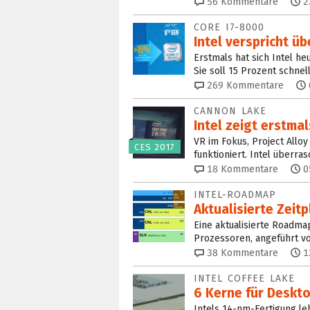
56
Kommentare
2
CORE I7-8000
Intel verspricht ü
Erstmals hat sich Intel h
Sie soll 15 Prozent schnell
269
Kommentare
CANNON LAKE
Intel zeigt erstma
VR im Fokus, Project All
CES 2017
funktioniert. Intel überr
18
Kommentare
0
INTEL-ROADMAP
Aktualisierte Zeit
Eine aktualisierte Roadma
Prozessoren, angeführt vo
38
Kommentare
1
INTEL COFFEE LAKE
6 Kerne für Deskt
Intels 14-nm-Fertigung leb