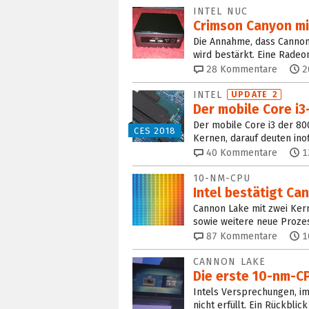
INTEL NUC
Crimson Canyon m
Die Annahme, dass Cannon 
wird bestärkt. Eine Rad
28
Kommentare
2
INTEL
UPDATE 2
Der mobile Core i3
Der mobile Core i3 der 80
CES 2018
Kernen, darauf deuten inof
40
Kommentare
1
10-NM-CPU
Intel bestätigt Ca
Cannon Lake mit zwei Kerne
sowie weitere neue Proze
87
Kommentare
1
CANNON LAKE
Die erste 10-nm-CP
Intels Versprechungen, im
nicht erfüllt. Ein Rückblic