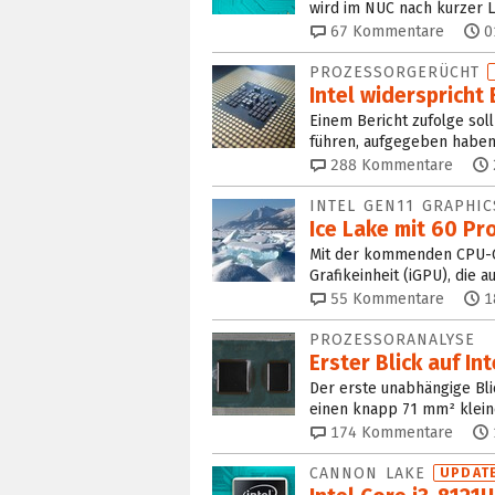
wird im NUC nach kurzer L
67
Kommentare
0
PROZESSORGERÜCHT
Intel widerspricht
Einem Bericht zufolge soll
führen, aufgegeben haben
288
Kommentare
INTEL GEN11 GRAPHIC
Ice Lake mit 60 P
Mit der kommenden CPU-Gen
Grafikeinheit (iGPU), die a
55
Kommentare
1
PROZESSORANALYSE
Erster Blick auf I
Der erste unabhängige Bli
einen knapp 71 mm² kleine
174
Kommentare
CANNON LAKE
UPDAT