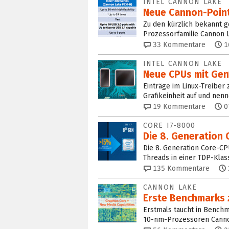
INTEL CANNON LAKE
Neue Cannon-Point
Zu den kürzlich bekannt 
Prozessorfamilie Cannon L
33
Kommentare
1
INTEL CANNON LAKE
Neue CPUs mit Gen
Einträge im Linux-Treiber
Grafikeinheit auf und nen
19
Kommentare
0
CORE I7-8000
Die 8. Generation 
Die 8. Generation Core-CP
Threads in einer TDP-Klas
135
Kommentare
CANNON LAKE
Erste Benchmarks z
Erstmals taucht in Benchma
10-nm-Prozessoren Cannon