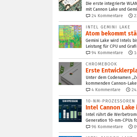
Die erste integrierte WLA
mit Cannon Lake und Gemin
24
Kommentare
2
INTEL GEMINI LAKE
Atom bekommt stär
Gemini Lake wird Intels bi
Leistung für CPU und Graf
94
Kommentare
1
CHROMEBOOK
Erste Entwicklerp
Unter dem Codenamen „Zo
kommenden Cannon-Lake-S
4
Kommentare
24
10-NM-PROZESSOREN
Intel Cannon Lake 
Intel rührt die Werbetrom
Generation 10-nm-CPUs fo
96
Kommentare
0