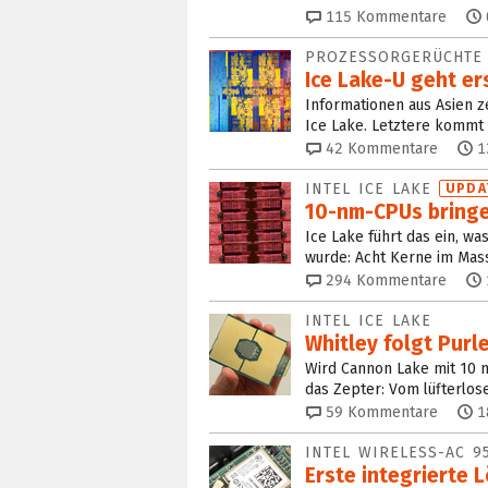
115
Kommentare
PROZESSORGERÜCHTE
Ice Lake-U geht er
Informationen aus Asien z
Ice Lake. Letztere kommt 
42
Kommentare
1
INTEL ICE LAKE
UPDA
10-nm-CPUs bringe
Ice Lake führt das ein, wa
wurde: Acht Kerne im Mas
294
Kommentare
INTEL ICE LAKE
Whitley folgt Purl
Wird Cannon Lake mit 10 n
das Zepter: Vom lüfterlo
59
Kommentare
1
INTEL WIRELESS-AC 9
Erste integrierte 