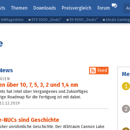
sts
Themen
Downloads
Preisvergleich
Forum
A
RAMageddon
RTX 5000 „Deals“
RX 9000 „Deals“
Ideale Gamin
e
 News
Feed
Me
GIEN
n über 10, 7, 5, 3, 2 und 1,4 nm
1
s hat Intel über Vergangenes und Zukünftiges
ige Roadmap für die Fertigung ist mit dabei.
11.12.2019
2
e-NUCs sind Geschichte
bisher unrühmliche Geschichte. Der Albtraum Cannon Lake