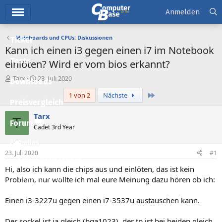
Hauptmenü
Anmelden
Mainboards und CPUs: Diskussionen
Ticker
Kann ich einen i3 gegen einen i7 im Notebook
Tests
einlöten? Wird er vom bios erkannt?
E
E
Tarx
23. Juli 2020
Downloads
r
r
Letzte
1 von 2
Nächste
s
s
Preisvergleich
t
t
e
e
Tarx
T
l
l
Forum
Cadet 3rd Year
l
l
e
t
Aktuelles
r
a
23. Juli 2020
#1
m
Empfohlene Inhalte
Hi, also ich kann die chips aus und einlöten, das ist kein
Neue Beiträge
Problem, nur wollte ich mal eure Meinung dazu hören ob ich:
Neueste Aktivitäten
Einen i3-3227u gegen einen i7-3537u austauschen kann.
Leserartikel
Der sockel ist ja gleich (bga1023), der tp ist bei beiden gleich,