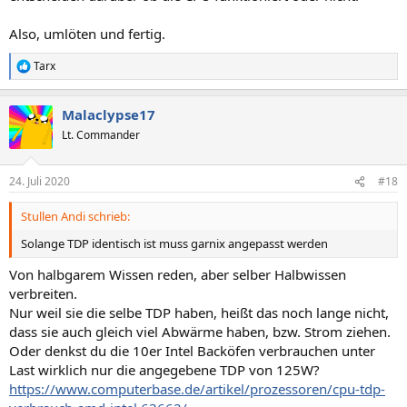
Also, umlöten und fertig.
Tarx
R
e
a
Malaclypse17
k
t
Lt. Commander
i
o
n
24. Juli 2020
#18
e
n
Stullen Andi schrieb:
:
Solange TDP identisch ist muss garnix angepasst werden
Von halbgarem Wissen reden, aber selber Halbwissen
verbreiten.
Nur weil sie die selbe TDP haben, heißt das noch lange nicht,
dass sie auch gleich viel Abwärme haben, bzw. Strom ziehen.
Oder denkst du die 10er Intel Backöfen verbrauchen unter
Last wirklich nur die angegebene TDP von 125W?
https://www.computerbase.de/artikel/prozessoren/cpu-tdp-