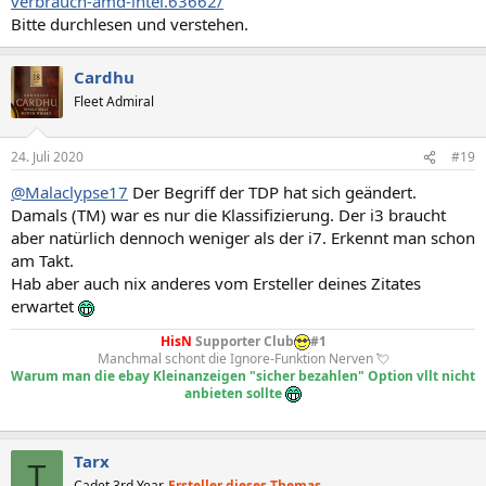
verbrauch-amd-intel.63662/
Bitte durchlesen und verstehen.
Cardhu
Fleet Admiral
24. Juli 2020
#19
@Malaclypse17
Der Begriff der TDP hat sich geändert.
Damals (TM) war es nur die Klassifizierung. Der i3 braucht
aber natürlich dennoch weniger als der i7. Erkennt man schon
am Takt.
Hab aber auch nix anderes vom Ersteller deines Zitates
erwartet
HisN
Supporter Club
#1
Manchmal schont die Ignore-Funktion Nerven 💘
Warum man die ebay Kleinanzeigen "sicher bezahlen" Option vllt nicht
anbieten sollte
Tarx
T
Cadet 3rd Year
Ersteller dieses Themas