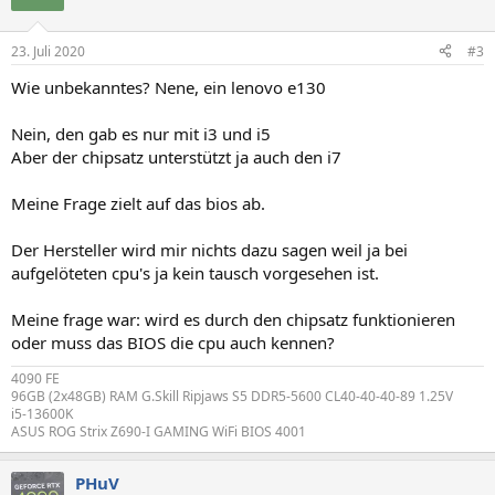
i
o
n
23. Juli 2020
#3
e
n
Wie unbekanntes? Nene, ein lenovo e130
:
Nein, den gab es nur mit i3 und i5
Aber der chipsatz unterstützt ja auch den i7
Meine Frage zielt auf das bios ab.
Der Hersteller wird mir nichts dazu sagen weil ja bei
aufgelöteten cpu's ja kein tausch vorgesehen ist.
Meine frage war: wird es durch den chipsatz funktionieren
oder muss das BIOS die cpu auch kennen?
4090 FE
96GB (2x48GB) RAM G.Skill Ripjaws S5 DDR5-5600 CL40-40-40-89 1.25V
i5-13600K
ASUS ROG Strix Z690-I GAMING WiFi BIOS 4001
PHuV