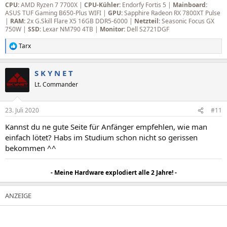
CPU:
AMD Ryzen 7 7700X |
CPU-Kühler:
Endorfy Fortis 5 |
Mainboard:
ASUS TUF Gaming B650-Plus WIFI |
GPU:
Sapphire Radeon RX 7800XT Pulse
|
RAM:
2x G.Skill Flare X5 16GB DDR5-6000 |
Netzteil:
Seasonic Focus GX
750W |
SSD:
Lexar NM790 4TB |
Monitor:
Dell S2721DGF
Tarx
R
e
a
S K Y N E T
k
t
Lt. Commander
i
o
n
23. Juli 2020
#11
e
n
Kannst du ne gute Seite für Anfänger empfehlen, wie man
:
einfach lötet? Habs im Studium schon nicht so gerissen
bekommen ^^
- Meine Hardware explodiert alle 2 Jahre! -