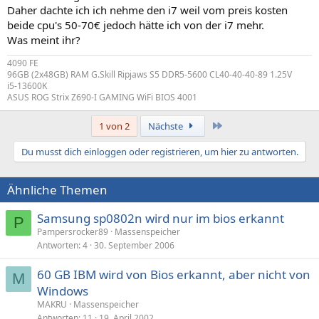
Daher dachte ich ich nehme den i7 weil vom preis kosten
beide cpu's 50-70€ jedoch hätte ich von der i7 mehr.
Was meint ihr?
4090 FE
96GB (2x48GB) RAM G.Skill Ripjaws S5 DDR5-5600 CL40-40-40-89 1.25V
i5-13600K
ASUS ROG Strix Z690-I GAMING WiFi BIOS 4001
Letzte
1 von 2
Nächste
Du musst dich einloggen oder registrieren, um hier zu antworten.
Ähnliche Themen
Samsung sp0802n wird nur im bios erkannt
P
Pampersrocker89
Massenspeicher
Antworten
4
30. September 2006
60 GB IBM wird von Bios erkannt, aber nicht von
M
Windows
MAKRU
Massenspeicher
Antworten
11
19. April 2002