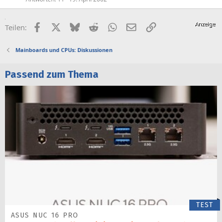
Facebook
X (Twitter)
Bluesky
Reddit
WhatsApp
E-Mail
Link
Teilen:
Mainboards und CPUs: Diskussionen
Passend zum Thema
TEST
ASUS NUC 16 PRO