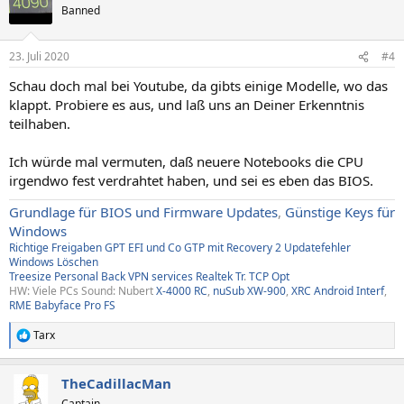
Banned
23. Juli 2020
#4
Schau doch mal bei Youtube, da gibts einige Modelle, wo das
klappt. Probiere es aus, und laß uns an Deiner Erkenntnis
teilhaben.
Ich würde mal vermuten, daß neuere Notebooks die CPU
irgendwo fest verdrahtet haben, und sei es eben das BIOS.
Grundlage für BIOS und Firmware Updates
,
Günstige Keys für
Windows
Richtige Freigaben
GPT EFI und Co
GTP mit Recovery
2
Updatefehler
Windows
Löschen
Treesize
Personal Back
VPN services
Realtek Tr
.
TCP Opt
HW: Viele PCs Sound: Nubert
X-4000 RC
,
nuSub XW-900
,
XRC Android Interf
,
RME Babyface Pro FS
Tarx
R
e
a
TheCadillacMan
k
t
Captain