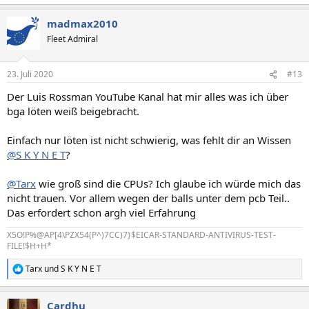
e
a
madmax2010
k
t
Fleet Admiral
i
o
n
23. Juli 2020
#13
e
n
Der Luis Rossman YouTube Kanal hat mir alles was ich über
:
bga löten weiß beigebracht.
Einfach nur löten ist nicht schwierig, was fehlt dir an Wissen
@S K Y N E T
?
@Tarx
wie groß sind die CPUs? Ich glaube ich würde mich das
nicht trauen. Vor allem wegen der balls unter dem pcb Teil..
Das erfordert schon argh viel Erfahrung
X5O!P%@AP[4\PZX54(P^)7CC)7}$EICAR-STANDARD-ANTIVIRUS-TEST-
FILE!$H+H*
Tarx
und
S K Y N E T
R
e
a
Cardhu
k