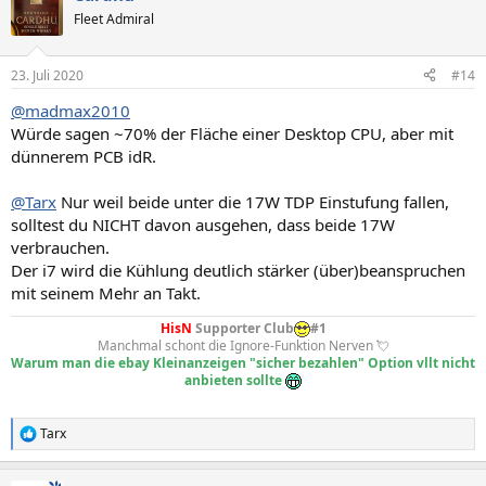
t
Fleet Admiral
i
o
n
23. Juli 2020
#14
e
n
@madmax2010
:
Würde sagen ~70% der Fläche einer Desktop CPU, aber mit
dünnerem PCB idR.
@Tarx
Nur weil beide unter die 17W TDP Einstufung fallen,
solltest du NICHT davon ausgehen, dass beide 17W
verbrauchen.
Der i7 wird die Kühlung deutlich stärker (über)beanspruchen
mit seinem Mehr an Takt.
HisN
Supporter Club
#1
Manchmal schont die Ignore-Funktion Nerven 💘
Warum man die ebay Kleinanzeigen "sicher bezahlen" Option vllt nicht
anbieten sollte
Tarx
R
e
a