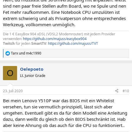
:
sind nen paar freie Stellen aufm Board, wo ne Spule und nen
Fet mehr raufkommen. Eine Notebook CPU umzulöten ist
extrem schwierig und als Privatperson ohne entsprechendes
Werkzeug, vollkommen unmöglich.
Die 1 € EasyBox 904 xDSL (VDSL2 Modemrouter) mit jedem Provider
verwenden:
https://github.com/majuss/easybox904
Twitch
für jeden
SmartTV
:
https://github.com/majuss/TVT
Tarx
und
m4c1990
R
e
a
Oelepoeto
k
O
t
Lt. Junior Grade
i
o
n
23. Juli 2020
#10
e
n
Bei mein Lenovo Y510P war das BIOS mit ein Whitelist
:
versehen, tun sie vermutlich prinzipiell, lässt sich aber
umgehen. Eventuell gibt es da für dein Modell eine Anleitung
dazu, dann weißt du gleich ob dein BIOS beschränkt ist. Hab
aber keine Ahnung ob das auch für die CPU so funktioniert..