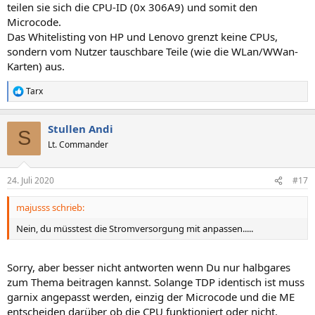
teilen sie sich die CPU-ID (0x 306A9) und somit den
Microcode.
Das Whitelisting von HP und Lenovo grenzt keine CPUs,
sondern vom Nutzer tauschbare Teile (wie die WLan/WWan-
Karten) aus.
Tarx
R
e
a
Stullen Andi
k
S
t
Lt. Commander
i
o
n
24. Juli 2020
#17
e
n
majusss schrieb:
:
Nein, du müsstest die Stromversorgung mit anpassen.....
Sorry, aber besser nicht antworten wenn Du nur halbgares
zum Thema beitragen kannst. Solange TDP identisch ist muss
garnix angepasst werden, einzig der Microcode und die ME
entscheiden darüber ob die CPU funktioniert oder nicht.