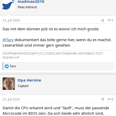
madmax2010
k
t
Fleet Admiral
i
o
n
23. Juli 2020
#15
e
n
Das mit dem dünnen pcb ist es wovor ich mich grusle.
:
@Tarx
dokumentiert das bitte gerne hier, wenn du es machst.
Leserartikel sind immer gern gesehen
X5O!P%@AP[4\PZX54(P^)7CC)7}$EICAR-STANDARD-ANTIVIRUS-TEST-
FILE!$H+H*
Tarx
R
e
a
Opa Hermie
k
t
Captain
i
o
n
23. Juli 2020
#16
e
n
Damit die CPU erkannt wird und "läuft", muss der passende
:
Microcode im BIOS sein. Da sich beide sehr ähnlich sind,