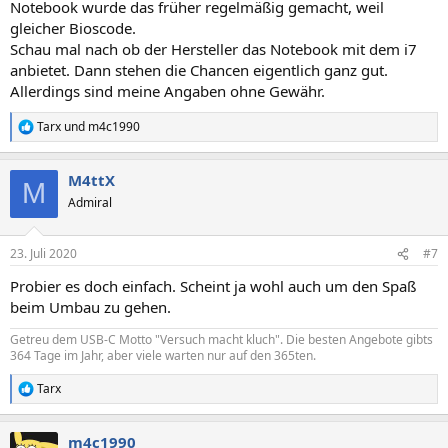
Notebook wurde das früher regelmäßig gemacht, weil
gleicher Bioscode.
Schau mal nach ob der Hersteller das Notebook mit dem i7
anbietet. Dann stehen die Chancen eigentlich ganz gut.
Allerdings sind meine Angaben ohne Gewähr.
Tarx
und
m4c1990
R
e
a
M4ttX
k
M
t
Admiral
i
o
n
23. Juli 2020
#7
e
n
Probier es doch einfach. Scheint ja wohl auch um den Spaß
:
beim Umbau zu gehen.
Getreu dem USB-C Motto "Versuch macht kluch". Die besten Angebote gibts
364 Tage im Jahr, aber viele warten nur auf den 365ten.
Tarx
R
e
a
m4c1990
k