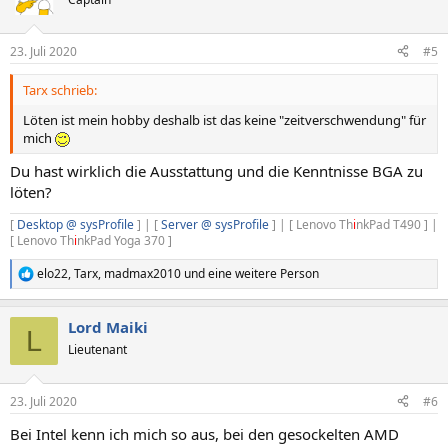
i
o
n
23. Juli 2020
#5
e
n
Tarx schrieb:
:
Löten ist mein hobby deshalb ist das keine "zeitverschwendung" für
mich
Du hast wirklich die Ausstattung und die Kenntnisse BGA zu
löten?
[
Desktop @ sysProfile
] | [
Server @ sysProfile
] | [ Lenovo Th
i
nkPad T490 ] |
[ Lenovo Th
i
nkPad Yoga 370 ]
elo22
,
Tarx
,
madmax2010
und eine weitere Person
R
e
a
Lord Maiki
k
L
t
Lieutenant
i
o
n
23. Juli 2020
#6
e
n
Bei Intel kenn ich mich so aus, bei den gesockelten AMD
: