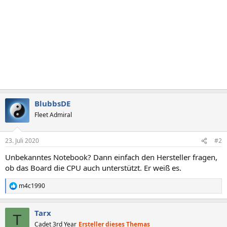
BlubbsDE
Fleet Admiral
23. Juli 2020
#2
Unbekanntes Notebook? Dann einfach den Hersteller fragen,
ob das Board die CPU auch unterstützt. Er weiß es.
m4c1990
R
e
a
Tarx
k
T
t
Cadet 3rd Year
Ersteller dieses Themas