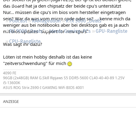
Regeln
das Board hat ja den chipsatz der beide cpu's unterstützt
Nur... müssen die cpu's im bios vom hersteller eingetragen
sein? War da was vom micro code oder so? ... kenne mich da
Podcast
RAMageddon
RTX 5000 „Deals“
weniger aus bei notebooks aber bei desktops gab es ja auch
mit bios updates "support for new cpu's"
RX 9000 „Deals“
Ideale Gaming-PCs
GPU-Rangliste
CPU-Rangliste
Was sagt ihr dazu?
Löten ist mein hobby deshalb ist das keine
"zeitverschwendung" für mich
4090 FE
96GB (2x48GB) RAM G.Skill Ripjaws S5 DDR5-5600 CL40-40-40-89 1.25V
i5-13600K
ASUS ROG Strix Z690-I GAMING WiFi BIOS 4001