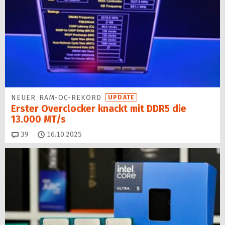
NEUER RAM-OC-REKORD
UPDATE
Erster Overclocker knackt mit DDR5 die
13.000 MT/s
Kommentare
39
16.10.2025