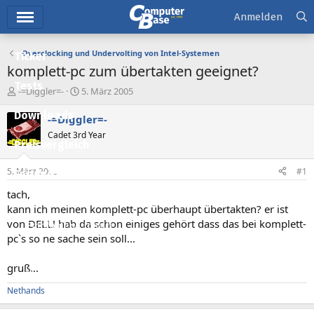
Hauptmenü
Anmelden
Overclocking und Undervolting von Intel-Systemen
Ticker
komplett-pc zum übertakten geeignet?
Tests
E
E
-=Diggler=-
5. März 2005
r
r
Downloads
s
s
-=Diggler=-
t
t
Cadet 3rd Year
e
e
Preisvergleich
l
l
l
l
5. März 2005
#1
Forum
e
t
r
a
tach,
Aktuelles
m
kann ich meinen komplett-pc überhaupt übertakten? er ist
von DELL! hab da schon einiges gehört dass das bei komplett-
Empfohlene Inhalte
pc`s so ne sache sein soll...
Neue Beiträge
gruß...
Neueste Aktivitäten
Nethands
Leserartikel