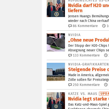
AUFGEWEICHTES US-
Nvidia darf H20 u
liefern
Jensen Huangs Bemühungen
wieder nach China verkauf
86
Kommentare
1
NVIDIA
„Ohne neue Produk
Der Stopp der H20-Chips für
Absegnung neuer Chips sei
133
Kommentare
NVIDIA-GRAFIKKARTEN
Steigende Preise d
Made in America, allgemei
Zölle sollen für Preisste
250
Kommentare
KATZE VS. MAUS
UPDA
Nvidia legt starke
Das Katz-und-Maus-Spiel g