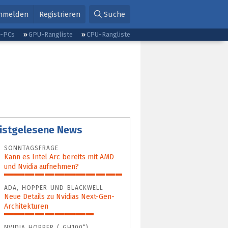
nmelden
Registrieren
Suche
g-PCs
GPU-Rangliste
CPU-Rangliste
istgelesene News
SONNTAGSFRAGE
Kann es Intel Arc bereits mit AMD
und Nvidia aufnehmen?
100%
ADA, HOPPER UND BLACKWELL
Neue Details zu Nvidias Next-Gen-
Architekturen
76%
NVIDIA HOPPER („GH100“)