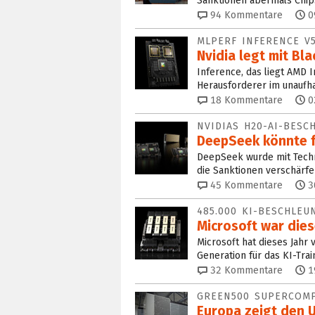
Sanktionen abermals Chips
94
Kommentare
0
MLPERF INFERENCE V
Nvidia legt mit Bl
Inference, das liegt AMD I
Herausforderer im unaufh
18
Kommentare
0
NVIDIAS H20-AI-BESC
DeepSeek könnte f
DeepSeek wurde mit Techni
die Sanktionen verschärfe
45
Kommentare
3
485.000 KI-BESCHLEU
Microsoft war dies
Microsoft hat dieses Jahr
Generation für das KI-Tra
32
Kommentare
1
GREEN500 SUPERCOM
Europa zeigt den U