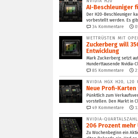
NVIDIA H20
AI-Beschleuniger f
Der H20-Beschleuniger kan
vorbestellt werden. Es gib
34
Kommentare
0
WETTRÜSTEN MIT OPE
Zuckerberg will 35
Entwicklung
Mark Zuckerberg setzt auf A
Hunderttausende Nvidia-C
85
Kommentare
2
NVIDIA HGX H20, L20
Neue Profi-Karten
Pünktlich zum Verkaufsver
vorstellen. Den Markt in Ch
49
Kommentare
1
NVIDIA-QUARTALSZAH
206 Prozent mehr 
Zu Wochenbeginn ein Aktie