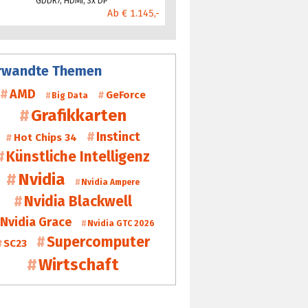
GDDR7, HDMI, 3x DP
Ab € 1.145,-
rwandte Themen
AMD
GeForce
Big Data
Grafikkarten
Instinct
Hot Chips 34
Künstliche Intelligenz
Nvidia
Nvidia Ampere
Nvidia Blackwell
Nvidia Grace
Nvidia GTC 2026
Supercomputer
SC23
Wirtschaft