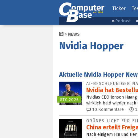
Ticker
Te
Podcast
NEWS
Nvidia Hopper
Aktuelle Nvidia Hopper Ne
AI-BESCHLEUNIGER N
Nvidia hat Bestel
Nvidias CEO Jensen Huang 
GTC 2026
wirklich bald wieder nach 
10
Kommentare
1
GRÜNES LICHT FÜR E
China erteilt Frei
Nach einigem Hin und Her 