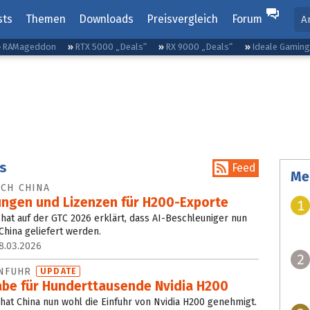
sts
Themen
Downloads
Preisvergleich
Forum
A
RAMageddon
RTX 5000 „Deals“
RX 9000 „Deals“
Ideale Gamin
ws
Feed
Me
ACH CHINA
lungen und Lizenzen für H200-Exporte
1
hat auf der GTC 2026 erklärt, dass AI-Beschleuniger nun
China geliefert werden.
8.03.2026
2
INFUHR
UPDATE
gabe für Hunderttausende Nvidia H200
hat China nun wohl die Einfuhr von Nvidia H200 genehmigt.