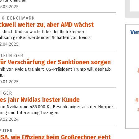
 für China an.
9.05.2025
5.0 BENCHMARK
ackwell weiter zu, aber AMD wächst
Ve
nstinct. Und so wächst der deutlich kleinere
altsam größer werdenden Schatten von Nvidia.
2.04.2025
HLEUNIGER
ür Ver­schär­fung der Sanktionen sorgen
k von Nvidia trainiert. US-Präsident Trump will deshalb
n.
0.01.2025
NIGER
es Jahr Nvidias bester Kunde
 von Nvidia rund 485.000 KI-Beschleuniger aus der Hopper-
ining und Inferencing bezogen.
9.12.2024
PUTER
SA, wie Effizienz beim Großrechner geht