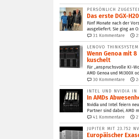
PERSÖNLICH ZUGESTE
Das erste DGX-H20
Fünf Monate nach der Vor
ausgeliefert. Sie ging an 
31
Kommentare
2
LENOVO THINKSYSTEM
Wenn Genoa mit 8 
kuschelt
Für „anspruchsvolle KI-W
AMD Genoa und MI300X od
30
Kommentare
2
INTEL UND NVIDIA IN
In AMDs Abwesenhe
Nvidia und Intel feiern n
Partner sind dabei, AMD ma
41
Kommentare
2
JUPITER MIT 23.752 N
Europäischer Exas