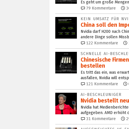
Es geht um große Mengen, 
79
Kommentare
3
KEIN UMSATZ FÜR NV
China soll den Im
Nvidia darf H200 nach Chi
andere Dinge sollen Missb
122
Kommentare
SCHNELLE AI-BESCHL
Chinesische Firmen
bestellen
Es tritt das ein, was erwa
ausfallen, Nvidia will ent
121
Kommentare
AI-BESCHLEUNIGER
Nvidia bestellt ne
Nvidia hat Medienberichte
aufgegeben. AMD erhöht de
31
Kommentare
2