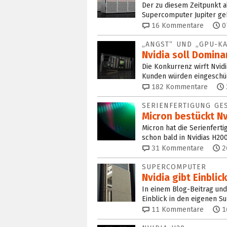
Der zu diesem Zeitpunkt a
Supercomputer Jupiter geh
16
Kommentare
0
„ANGST“ UND „GPU-KA
Nvidia soll Domina
Die Konkurrenz wirft Nvid
Kunden würden eingeschü
182
Kommentare
SERIENFERTIGUNG GE
Micron bestückt N
Micron hat die Serienfert
schon bald in Nvidias H200
31
Kommentare
2
SUPERCOMPUTER
Nvidia gibt Einbli
In einem Blog-Beitrag und 
Einblick in den eigenen 
11
Kommentare
1