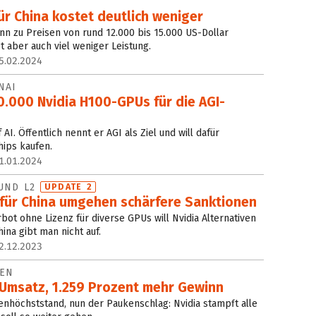
ür China kostet deutlich weniger
n zu Preisen von rund 12.000 bis 15.000 US-Dollar
t aber auch viel weniger Leistung.
5.02.2024
NAI
0.000 Nvidia H100-GPUs für die AGI-
I. Öffentlich nennt er AGI als Ziel und will dafür
hips kaufen.
1.01.2024
 UND L2
UPDATE 2
 für China umgehen schärfere Sanktionen
bot ohne Lizenz für diverse GPUs will Nvidia Alternativen
ina gibt man nicht auf.
2.12.2023
LEN
Umsatz, 1.259 Prozent mehr Gewinn
nhöchststand, nun der Paukenschlag: Nvidia stampft alle