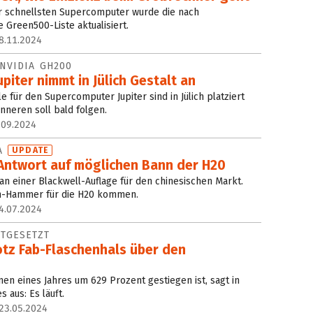
er schnellsten Supercomputer wurde die nach
 Green500-Liste aktualisiert.
8.11.2024
NVIDIA GH200
piter nimmt in Jülich Gestalt an
 für den Supercomputer Jupiter sind in Jülich platziert
nneren soll bald folgen.
.09.2024
NA
UPDATE
 Antwort auf möglichen Bann der H20
 an einer Blackwell-Auflage für den chinesischen Markt.
n-Hammer für die H20 kommen.
4.07.2024
TGESETZT
otz Fab-Flaschenhals über den
en eines Jahres um 629 Prozent gestiegen ist, sagt in
s aus: Es läuft.
23.05.2024