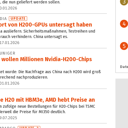
3
die nun geliefert werden sollen.
0.01.2026
IDIA
UPDATE
4
port von H200-GPUs untersagt haben
na ausliefern. Sicherheitsmaßnahmen, Testreihen und
rauch verhindern. China untersagt es.
17.01.2026
5
EUNIGER
 wollen Millionen Nvidia-H200-Chips
Date
rtet wurde: Die Nachfrage aus China nach H200 wird groß
sprechend nachproduzieren.
01.01.2026
ue H20 mit HBM3e, AMD hebt Preise an
n zufolge neue Bestellungen für H20-Chips bei TSMC
rweil die Preise für MI350 deutlich.
9.07.2025