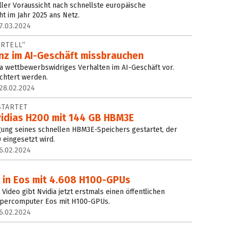
ller Voraussicht nach schnellste europäische
t im Jahr 2025 ans Netz.
7.03.2024
RTELL“
nz im AI-Geschäft missbrauchen
ia wettbewerbswidriges Verhalten im AI-Geschäft vor.
chtert werden.
28.02.2024
STARTET
vidias H200 mit 144 GB HBM3E
igung seines schnellen HBM3E-Speichers gestartet, der
 eingesetzt wird.
6.02.2024
ck in Eos mit 4.608 H100-GPUs
Video gibt Nvidia jetzt erstmals einen öffentlichen
Supercomputer Eos mit H100-GPUs.
6.02.2024