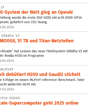
LLT
0-System der Welt ging an OpenAI
stellung wurde die erste DGX H200 mit acht H200-GPUs
OpenAI, geliefert von CEO Huang.
5.04.2024
 SR685A V3
MI300X, 51 TB und Titan-Netzteilen
orkloads“ hat Lenovo das neue ThinkSystem SR685a V3 mit
er Nvidia H100 im Programm.
4.04.2024
 MLPERF
it debütiert H200 und Gaudi2 stichelt
eue Erfolge im neuen MLPerf-Inference-Benchmark. Viele
cht weiterhin nicht mit.
7.03.2024
VIDIA GH200
cale-Supercomputer geht 2025 online