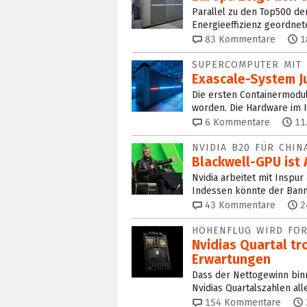
Parallel zu den Top500 d
Energieeffizienz geordnete
83
Kommentare
1
SUPERCOMPUTER MIT 
Exascale-System Ju
Die ersten Containermodule
worden. Die Hardware im I
6
Kommentare
11
NVIDIA B20 FÜR CHI
Blackwell-GPU ist
Nvidia arbeitet mit Inspur
Indessen könnte der Ban
43
Kommentare
2
HÖHENFLUG WIRD FOR
Nvidias Quartal tr
Erwartungen
Dass der Nettogewinn binn
Nvidias Quartalszahlen alle
154
Kommentare