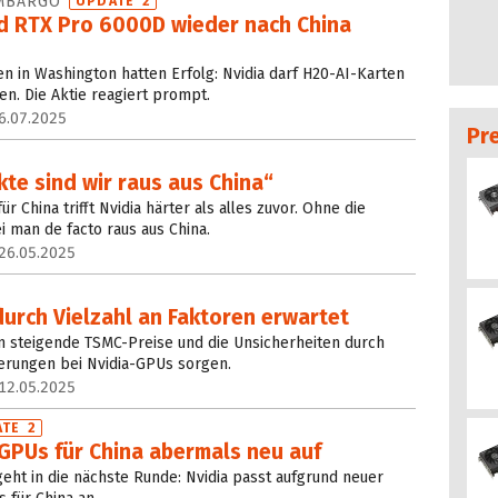
EMBARGO
UPDATE 2
nd RTX Pro 6000D wieder nach China
 in Washington hatten Erfolg: Nvidia darf H20-AI-Karten
en. Die Aktie reagiert prompt.
6.07.2025
Pr
te sind wir raus aus China“
 China trifft Nvidia härter als alles zuvor. Ohne die
 man de facto raus aus China.
26.05.2025
urch Vielzahl an Faktoren erwartet
n steigende TSMC-Preise und die Unsicherheiten durch
igerungen bei Nvidia-GPUs sorgen.
12.05.2025
TE 2
 GPUs für China abermals neu auf
eht in die nächste Runde: Nvidia passt aufgrund neuer