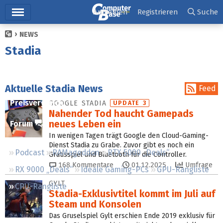
Hauptmenü
Anmelden
Registrieren
Suche
NEWS
Ticker
Stadia
Tests
Downloads
Aktuelle Stadia News
Feed
Preisvergleich
GOOGLE STADIA
UPDATE 3
Nahender Tod haucht Gamepads
neues Leben ein
Forum
In wenigen Tagen trägt Google den Cloud-Gaming-
Dienst Stadia zu Grabe. Zuvor gibt es noch ein
Podcast
RAMageddon
RTX 5000 „Deals“
Gratisspiel und Bluetooth für die Controller.
168
Kommentare
01.12.2025
Umfrage
RX 9000 „Deals“
Ideale Gaming-PCs
GPU-Rangliste
GYLT
CPU-Rangliste
Stadia-Exklusivtitel kommt im Juli auf
Steam und Konsolen
Das Gruselspiel Gylt erschien Ende 2019 exklusiv für