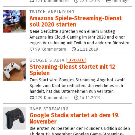
271
Kommentare
22.11.2019
Umfrage
TWITCH-ANBINDUNG
Amazons Spiele-Streaming-Dienst
soll 2020 starten
Neue Gerüchte sprechen von einem Einstieg
Amazons ins Cloud-Gaming im Jahr 2020 und einer
engen Verzahnung mit Twitch und anderen Diensten.
99
Kommentare
21.11.2019
GOOGLE STADIA
UPDATE
Streaming-Dienst startet mit 12
Spielen
Zum Start wird Googles Streaming-Angebot zwölf
Spiele zum Kauf bereithalten. Um welche es sich
handelt, hat das Unternehmen nun verraten.
279
Kommentare
14.11.2019
GAME-STREAMING
Google Stadia startet ab dem 19.
November
Die ersten Vorbesteller der Founder's Edition sollen
ab dem 19. November Googles Game-Streaming-