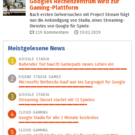
Googles Rechenzentrum wird zur
Gaming-Plattform
Nach ersten Gehversuchen mit Project Stream folgt
nun die Ankündigung von Stadia, eines Streaming-
Dienstes von Google für Spiele.
219
Kommentare
19.03.2019
Meistgelesene News
GOOGLE STADIA
1
Nahender Tod haucht Gamepads neues Leben ein
100%
EIGENE STADIA GAMES
2
Microsofts Bethesda-Kauf war ein Sargnagel für Google
68%
GOOGLE STADIA
3
Streaming-Dienst startet mit 12 Spielen
63%
CLOUD-GAMING
4
Google Stadia für alle 2 Monate kostenlos
55%
CLOUD-GAMING
5