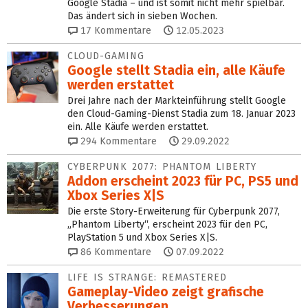
Google Stadia – und ist somit nicht mehr spielbar.
Das ändert sich in sieben Wochen.
17
Kommentare
12.05.2023
CLOUD-GAMING
Google stellt Stadia ein, alle Käufe
werden erstattet
Drei Jahre nach der Markteinführung stellt Google
den Cloud-Gaming-Dienst Stadia zum 18. Januar 2023
ein. Alle Käufe werden erstattet.
294
Kommentare
29.09.2022
CYBERPUNK 2077: PHANTOM LIBERTY
Addon erscheint 2023 für PC, PS5 und
Xbox Series X|S
Die erste Story-Erweiterung für Cyberpunk 2077,
„Phantom Liberty“, erscheint 2023 für den PC,
PlayStation 5 und Xbox Series X|S.
86
Kommentare
07.09.2022
LIFE IS STRANGE: REMASTERED
Gameplay-Video zeigt grafische
Verbesserungen