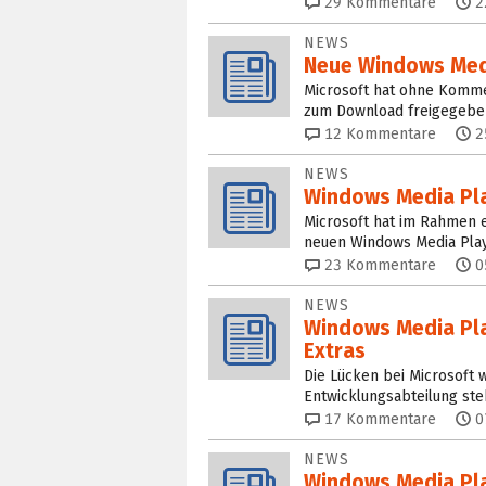
29
Kommentare
2
NEWS
Neue Windows Medi
Microsoft hat ohne Komme
zum Download freigegeben
12
Kommentare
2
NEWS
Windows Media Pla
Microsoft hat im Rahmen e
neuen Windows Media Play
23
Kommentare
0
NEWS
Windows Media Pla
Extras
Die Lücken bei Microsoft
Entwicklungsabteilung ste
17
Kommentare
0
NEWS
Windows Media Pla