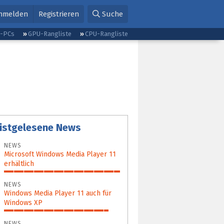
nmelden
Registrieren
Suche
g-PCs
GPU-Rangliste
CPU-Rangliste
istgelesene News
NEWS
Microsoft Windows Media Player 11
erhältlich
100%
NEWS
Windows Media Player 11 auch für
Windows XP
90%
NEWS