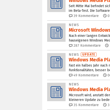
Windows Media Pla
Seit Mitte Mai befindet s
im Beta-Test. Die Softwar
39
Kommentare
0
NEWS
Microsoft Windows 
Nach einer langen Entwick
hauseigenen Windows Med
287
Kommentare
NEWS
UPDATE
Windows Media Pla
Fast ein halbes Jahr nach
Funktionalitäten, besser 
49
Kommentare
0
NEWS
Windows Media Pla
Microsoft wird, anstatt d
kleineren Update zu beden
35
Kommentare
3