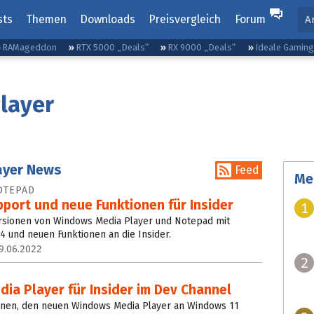
sts
Themen
Downloads
Preisvergleich
Forum
A
RAMageddon
RTX 5000 „Deals“
RX 9000 „Deals“
Ideale Gamin
layer
ayer News
Feed
Me
OTEPAD
port und neue Funktionen für Insider
1
ersionen von Windows Media Player und Notepad mit
 und neuen Funktionen an die Insider.
9.06.2022
2
ia Player für Insider im Dev Channel
nnen, den neuen Windows Media Player an Windows 11