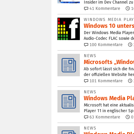
Insider im Dev Channel zu 
41
Kommentare
1
WINDOWS MEDIA PLAY
Windows 10 unters
Der Windows Media Player
Audio-Codec FLAC sowie d
100
Kommentare
NEWS
Microsofts „Window
Ab sofort lässt sich die f
der offiziellen Website he
101
Kommentare
NEWS
Windows Media Play
Microsoft hat eine aktua
Player 11 in englischer Sp
63
Kommentare
0
NEWS