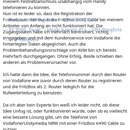
meinem Festnetzanschluss unabhängig vom Handy
Regeln
telefonieren zu können.
Nun ist es leider so, dass die Registration der
Festnetznummer durch die FritzBox 6490 Cable bei meinem
Podcast
RAMageddon
RTX 5000 „Deals“
Anbieter von Anfang an nicht funktioniert hat. Die
RX 9000 „Deals“
Ideale Gaming-PCs
GPU-Rangliste
Zugangsdaten habe ich mehrfach kontrolliert, richtig
eingegeben und mit dem Kundenservice von Vodafone die
CPU-Rangliste
hinterlegten Daten abgeglichen. Auch die
Problembehandlungsvorschläge von AVM bin ich bereits
mehrfach durchgegangen. Ohne Erfolg. Beide schieben den
anderen als Problemverursacher vor.
Ich hatte dann die Idee, die Telefonnummer durch den Router
von Vodafone wie zuvor durch deren Router zu registrieren
und die FritzBox als 2. Router lediglich für die
Rufweiterleitung zu benutzen.
Da ich aber kein Experte bin weiß ich leider nicht, ob diese
Idee Unfug ist, oder funktionieren würde, oder ob es vielleicht
eine bessere Lösung gibt, um die Telefonie von
Vodafone/Unitymedia NRW mit einer FritzBox 6490 Cable zu
nutzen.