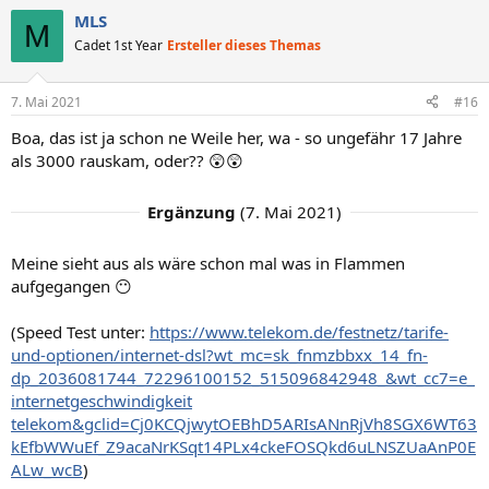
m
m
s
g
MLS
M
e
e
i
a
Cadet 1st Year
Ersteller dieses Themas
t
t
i
i
7. Mai 2021
#16
v
v
Boa, das ist ja schon ne Weile her, wa - so ungefähr 17 Jahre
e
e
als 3000 rauskam, oder?? 😲😲
S
S
t
t
Ergänzung
(
7. Mai 2021
)
i
i
m
m
Meine sieht aus als wäre schon mal was in Flammen
m
m
aufgegangen 😶
e
e
(Speed Test unter:
https://www.telekom.de/festnetz/tarife-
und-optionen/internet-dsl?wt_mc=sk_fnmzbbxx_14_fn-
dp_2036081744_72296100152_515096842948_&wt_cc7=e_
internetgeschwindigkeit
telekom&gclid=Cj0KCQjwytOEBhD5ARIsANnRjVh8SGX6WT63
kEfbWWuEf_Z9acaNrKSqt14PLx4ckeFOSQkd6uLNSZUaAnP0E
ALw_wcB
)