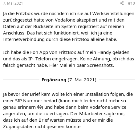
i
i
7. Mai 2021
#10
v
v
Ja die Fritzbox wurde nachdem ich sie auf Werkseinstellungen
e
e
zurückgesetzt hatte von Vodafone akzeptiert und mit den
S
S
Daten auf der Rückseite im System registriert auf meinen
t
t
Anschluss. Das hat sich funktioniert, weil ich ja eine
i
i
Internetverbindung durch diese FritzBox alleine habe.
m
m
Ich habe die Fon App von FritzBox auf mein Handy geladen
m
m
und das als IP- Telefon eingetragen. Keine Ahnung, ob ich das
e
e
falsch gemacht habe. Hier Mal ein paar Screenshots.
Ergänzung
(
7. Mai 2021
)
Ja bevor der Brief kam wollte ich einer Installation folgen, die
einer SIP Nummer bedarf (kann mich leider nicht mehr so
genau erinnern 🤪) und habe dann beim Vodafone Service
angerufen, um die zu ertragen. Der Mitarbeiter sagte mir,
dass ich auf den Brief warten müsste und er mir die
Zugangsdaten nicht gesehen könnte.