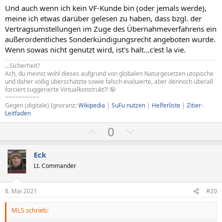
Und auch wenn ich kein VF-Kunde bin (oder jemals werde),
meine ich etwas darüber gelesen zu haben, dass bzgl. der
Vertragsumstellungen im Zuge des Übernahmeverfahrens ein
außerordentliches Sonderkündigungsrecht angeboten wurde.
Wenn sowas nicht genutzt wird, ist's halt...c'est la vie.
...Sicherheit?
Ach, du meinst wohl dieses aufgrund von globalen Naturgesetzen utopische
und daher völlig überschätzte sowie falsch evaluierte, aber dennoch überall
forciert suggerierte Virtualkonstrukt?! 🤪
~~~~~~~~~~
Gegen (digitale) Ignoranz:
Wikipedia
|
SuFu nutzen
|
Helferliste
|
Zitier-
Leitfaden
P
N
0
o
e
s
g
Eck
i
a
Lt. Commander
t
t
i
i
8. Mai 2021
#20
v
v
MLS schrieb:
e
e