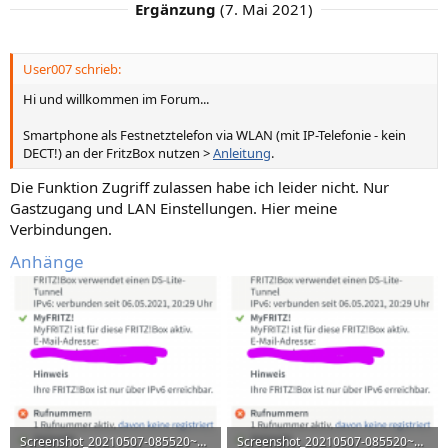
Ergänzung
(
7. Mai 2021
)
User007 schrieb:
Hi und willkommen im Forum...
Smartphone als Festnetztelefon via WLAN (mit IP-Telefonie - kein
DECT!) an der FritzBox nutzen >
Anleitung
.
Die Funktion Zugriff zulassen habe ich leider nicht. Nur
Gastzugang und LAN Einstellungen. Hier meine
Verbindungen.
Anhänge
Screenshot_20210507-085520~2.png
Screenshot_20210507-085520~2.png