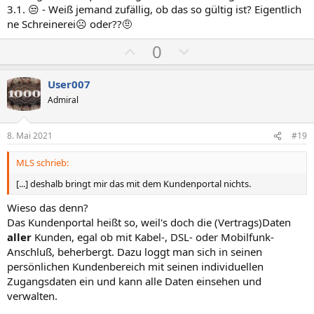
e
e
3.1. 😒 - Weiß jemand zufällig, ob das so gültig ist? Eigentlich
ne Schreinerei☹️ oder??🤨
P
N
0
o
e
s
g
User007
i
a
Admiral
t
t
i
i
8. Mai 2021
#19
v
v
MLS schrieb:
e
e
S
S
[...] deshalb bringt mir das mit dem Kundenportal nichts.
t
t
Wieso das denn?
i
i
Das Kundenportal heißt so, weil's doch die (Vertrags)Daten
m
m
aller
Kunden, egal ob mit Kabel-, DSL- oder Mobilfunk-
m
m
Anschluß, beherbergt. Dazu loggt man sich in seinen
e
e
persönlichen Kundenbereich mit seinen individuellen
Zugangsdaten ein und kann alle Daten einsehen und
verwalten.