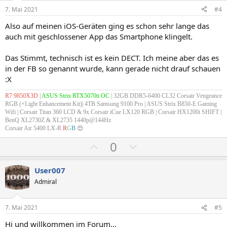
n
i
i
7. Mai 2021
#4
:
v
v
Also auf meinen iOS-Geräten ging es schon sehr lange das
e
e
auch mit geschlossener App das Smartphone klingelt.
S
S
t
t
Das Stimmt, technisch ist es kein DECT. Ich meine aber das es
i
i
in der FB so genannt wurde, kann gerade nicht drauf schauen
m
m
:X
m
m
R7 9850X3D
|
ASUS Strix RTX5070ti OC
| 32GB DDR5-6400 CL32 Corsair Vengeance
e
e
RGB (+Light Enhancement Kit)| 4TB Samsung 9100 Pro | ASUS Strix B850-E Gaming
Wifi |
Corsair Titan 360 LCD & 9x Corsair iCue LX120 RGB
| Corsair HX1200i SHIFT |
BenQ XL2730Z & XL2735 1440p@144Hz
Corsair Air 5400 LX-R
R
G
B
😍
P
N
0
o
e
s
g
User007
i
a
Admiral
t
t
i
i
7. Mai 2021
#5
v
v
Hi und willkommen im Forum...