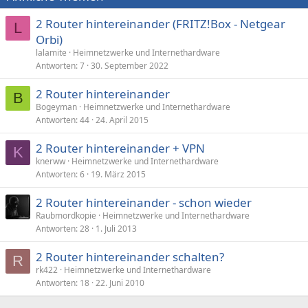
v
v
e
e
2 Router hintereinander (FRITZ!Box - Netgear
L
S
S
Orbi)
t
t
lalamite
Heimnetzwerke und Internethardware
Antworten
7
30. September 2022
i
i
m
m
2 Router hintereinander
B
m
m
Bogeyman
Heimnetzwerke und Internethardware
e
e
Antworten
44
24. April 2015
2 Router hintereinander + VPN
K
knerww
Heimnetzwerke und Internethardware
Antworten
6
19. März 2015
2 Router hintereinander - schon wieder
Raubmordkopie
Heimnetzwerke und Internethardware
Antworten
28
1. Juli 2013
2 Router hintereinander schalten?
R
rk422
Heimnetzwerke und Internethardware
Antworten
18
22. Juni 2010