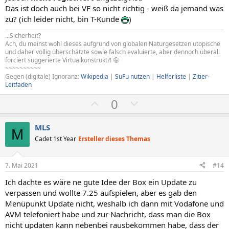
Das ist doch auch bei VF so nicht richtig - weiß da jemand was
zu? (ich leider nicht, bin T-Kunde
)
...Sicherheit?
Ach, du meinst wohl dieses aufgrund von globalen Naturgesetzen utopische
und daher völlig überschätzte sowie falsch evaluierte, aber dennoch überall
forciert suggerierte Virtualkonstrukt?! 🤪
~~~~~~~~~~
Gegen (digitale) Ignoranz:
Wikipedia
|
SuFu nutzen
|
Helferliste
|
Zitier-
Leitfaden
P
N
0
o
e
s
g
MLS
M
i
a
Cadet 1st Year
Ersteller dieses Themas
t
t
i
i
7. Mai 2021
#14
v
v
Ich dachte es wäre ne gute Idee der Box ein Update zu
e
e
verpassen und wollte 7.25 aufspielen, aber es gab den
S
S
Menüpunkt Update nicht, weshalb ich dann mit Vodafone und
t
t
AVM telefoniert habe und zur Nachricht, dass man die Box
i
i
nicht updaten kann nebenbei rausbekommen habe, dass der