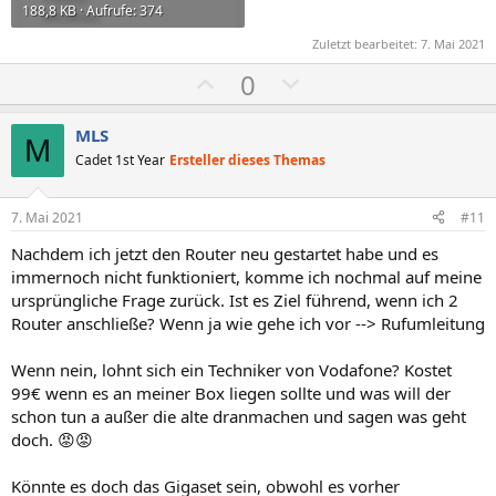
188,8 KB · Aufrufe: 374
Zuletzt bearbeitet:
7. Mai 2021
P
N
0
o
e
s
g
MLS
M
i
a
Cadet 1st Year
Ersteller dieses Themas
t
t
i
i
7. Mai 2021
#11
v
v
Nachdem ich jetzt den Router neu gestartet habe und es
e
e
immernoch nicht funktioniert, komme ich nochmal auf meine
S
S
ursprüngliche Frage zurück. Ist es Ziel führend, wenn ich 2
t
t
Router anschließe? Wenn ja wie gehe ich vor --> Rufumleitung
i
i
m
m
Wenn nein, lohnt sich ein Techniker von Vodafone? Kostet
99€ wenn es an meiner Box liegen sollte und was will der
m
m
schon tun a außer die alte dranmachen und sagen was geht
e
e
doch. 😡😡
Könnte es doch das Gigaset sein, obwohl es vorher