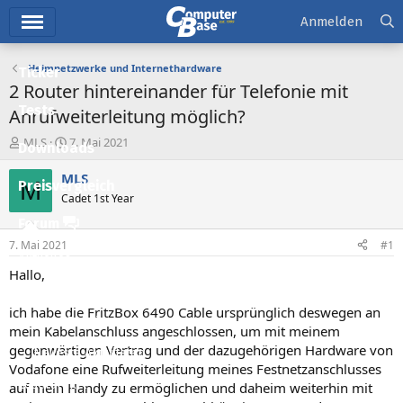
Hauptmenü
Anmelden
Heimnetzwerke und Internethardware
Ticker
2 Router hintereinander für Telefonie mit
Tests
Anrufweiterleitung möglich?
E
E
MLS
7. Mai 2021
Downloads
r
r
s
s
MLS
M
Preisvergleich
t
t
Cadet 1st Year
e
e
l
l
Forum
l
l
7. Mai 2021
#1
e
t
Aktuelles
r
a
Hallo,
m
Empfohlene Inhalte
ich habe die FritzBox 6490 Cable ursprünglich deswegen an
Neue Beiträge
mein Kabelanschluss angeschlossen, um mit meinem
gegenwärtigen Vertrag und der dazugehörigen Hardware von
Neueste Aktivitäten
Vodafone eine Rufweiterleitung meines Festnetzanschlusses
Leserartikel
auf mein Handy zu ermöglichen und daheim weiterhin mit