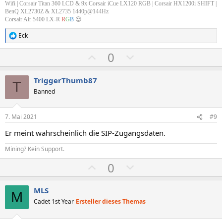
e
e
Wifi |
Corsair Titan 360 LCD & 9x Corsair iCue LX120 RGB
| Corsair HX1200i SHIFT |
BenQ XL2730Z & XL2735 1440p@144Hz
Corsair Air 5400 LX-R
R
G
B
😍
Eck
R
e
P
N
0
a
k
o
e
t
s
g
i
TriggerThumb87
T
o
i
a
Banned
n
t
t
e
n
i
i
7. Mai 2021
#9
:
v
v
Er meint wahrscheinlich die SIP-Zugangsdaten.
e
e
S
S
Mining? Kein Support.
t
t
P
N
0
i
i
o
e
m
m
s
g
MLS
M
m
m
i
a
Cadet 1st Year
Ersteller dieses Themas
e
e
t
t