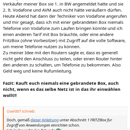
m
m
Verkäufer meiner Box sie 1. in BW angemeldet hatte und sie
2. lt. Vodafone und AVM auch nicht hätte veräußern dürfen.
m
m
Heute Abend hat dann der Techniker von Vodafone angerufen
e
e
und mir gesagt, dass ich mit einer gebrandeten Box niemals
Telefonie von Vodafone zum Laufen bringen könnte und ich
einen anderen Tarif mit Box bräuchte, oder eine andere
FritzBox (ohne Vorbesitzer) mit Zugriff auf die volle Software,
um meine Telefonie nutzen zu können.
Zu meiner Idee mit den Routern sagte er, dass es generell
nicht geht den Anschluss zu teilen, oder einen Router hinter
den anderen zu schalten, um Telefonie zu bekommen. Also
Geld weg und keine Rufumleitung.
Fazit: Kauft euch niemals eine gebrandete Box, auch
nicht, wenn es das selbe Netz ist in das ihr einwählen
wollt!!
User007 schrieb:
Doch, gemäß
dieser Anleitung
unter Abschnitt
1 FRITZ!Box für
Zugriff von Anwendungen einrichten
schon.