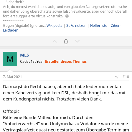
...Sicherheit?
Ach, du meinst wohl dieses aufgrund von globalen Naturgesetzen utopische
und daher völlig überschätzte sowie falsch evaluierte, aber dennoch überall
forciert suggerierte Virtualkonstrukt?! 🤪
~~~~~~~~~~
Gegen (digitale) Ignoranz:
Wikipedia
|
SuFu nutzen
|
Helferliste
|
Zitier-
Leitfaden
P
N
0
o
e
s
g
MLS
M
i
a
Cadet 1st Year
Ersteller dieses Themas
t
t
i
i
7. Mai 2021
#18
v
v
Da magst du Recht haben, aber ich habe leider momentan
e
e
einen Kabelvertrag und kein DSL, deshalb bringt mir das mit
S
S
dem Kundenportal nichts. Trotzdem vielen Dank.
t
t
i
i
Offtopic:
m
m
Bitte eine Runde Mitleid für mich. Durch den
"Anbieterwechsel" von Unitymedia zu Vodafone wurde meine
m
m
Vertragslaufzeit quasi neu gestartet zum Übergabe Termin am