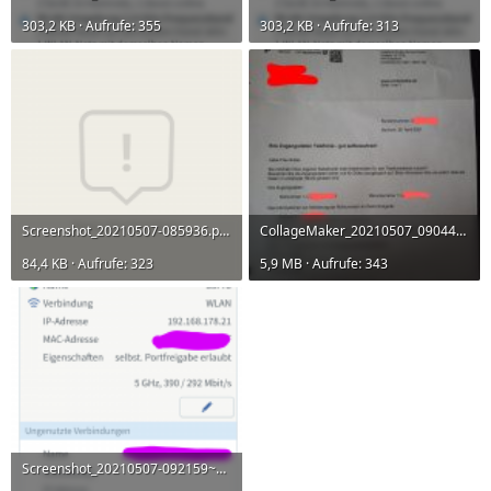
303,2 KB · Aufrufe: 355
303,2 KB · Aufrufe: 313
Screenshot_20210507-085936.png
CollageMaker_20210507_090446888.jpg
84,4 KB · Aufrufe: 323
5,9 MB · Aufrufe: 343
Screenshot_20210507-092159~2.png