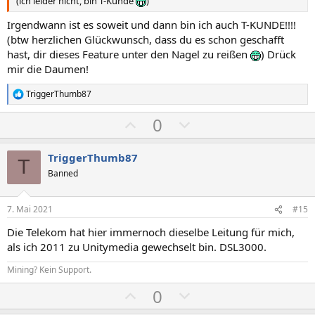
(ich leider nicht, bin T-Kunde
)
Irgendwann ist es soweit und dann bin ich auch T-KUNDE!!!!
(btw herzlichen Glückwunsch, dass du es schon geschafft
hast, dir dieses Feature unter den Nagel zu reißen
) Drück
mir die Daumen!
TriggerThumb87
R
e
P
N
0
a
k
o
e
t
s
g
i
TriggerThumb87
T
o
i
a
Banned
n
t
t
e
n
i
i
7. Mai 2021
#15
:
v
v
Die Telekom hat hier immernoch dieselbe Leitung für mich,
e
e
als ich 2011 zu Unitymedia gewechselt bin. DSL3000.
S
S
Mining? Kein Support.
t
t
i
i
P
N
0
m
m
o
e