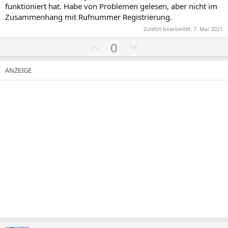
funktioniert hat. Habe von Problemen gelesen, aber nicht im
Zusammenhang mit Rufnummer Registrierung.
Zuletzt bearbeitet:
7. Mai 2021
P
N
0
o
e
s
g
i
a
t
t
i
i
v
v
e
e
S
S
t
t
i
i
m
m
m
m
e
e