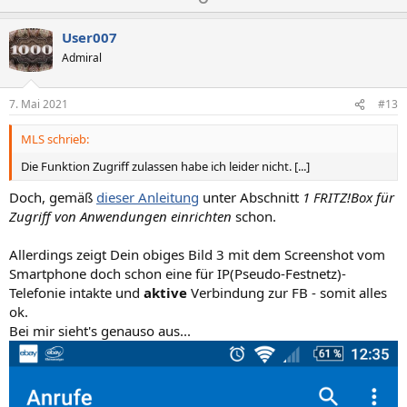
o
e
s
g
User007
i
a
Admiral
t
t
i
i
7. Mai 2021
#13
v
v
MLS schrieb:
e
e
S
S
Die Funktion Zugriff zulassen habe ich leider nicht. [...]
t
t
Doch, gemäß
dieser Anleitung
unter Abschnitt
1 FRITZ!Box für
i
i
Zugriff von Anwendungen einrichten
schon.
m
m
m
m
Allerdings zeigt Dein obiges Bild 3 mit dem Screenshot vom
e
e
Smartphone doch schon eine für IP(Pseudo-Festnetz)-
Telefonie intakte und
aktive
Verbindung zur FB - somit alles
ok.
Bei mir sieht's genauso aus...