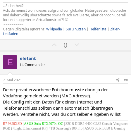
t
t
...Sicherheit?
i
i
Ach, du meinst wohl dieses aufgrund von globalen Naturgesetzen utopische
m
m
und daher völlig überschätzte sowie falsch evaluierte, aber dennoch überall
forciert suggerierte Virtualkonstrukt?! 🤪
m
m
~~~~~~~~~~
e
e
Gegen (digitale) Ignoranz:
Wikipedia
|
SuFu nutzen
|
Helferliste
|
Zitier-
Leitfaden
P
N
0
o
e
s
g
elefant
E
i
a
Lt. Commander
t
t
i
i
7. Mai 2021
#8
v
v
Deine privat erworbene Fritzbox musste dann ja der
e
e
Vodafone gemeldet werden (MAC-Adresse).
S
S
Die Config mit den Daten für deinen Internet und
t
t
Telefonanschluss sollten dann automatisch übertragen
i
i
werden. Verstehe nicht, was du dort selber eingeben willst.
m
m
R7 9850X3D
|
ASUS Strix RTX5070ti OC
| 32GB DDR5-6400 CL32 Corsair Vengeance
m
m
RGB (+Light Enhancement Kit)| 4TB Samsung 9100 Pro | ASUS Strix B850-E Gaming