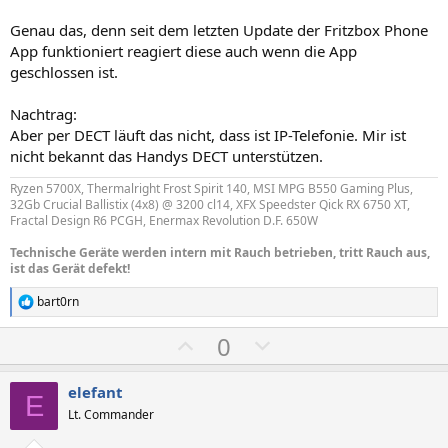
m
m
Genau das, denn seit dem letzten Update der Fritzbox Phone
m
m
App funktioniert reagiert diese auch wenn die App
e
e
geschlossen ist.
Nachtrag:
Aber per DECT läuft das nicht, dass ist IP-Telefonie. Mir ist
nicht bekannt das Handys DECT unterstützen.
Ryzen 5700X, Thermalright Frost Spirit 140, MSI MPG B550 Gaming Plus,
32Gb Crucial Ballistix (4x8) @ 3200 cl14, XFX Speedster Qick RX 6750 XT,
Fractal Design R6 PCGH, Enermax Revolution D.F. 650W
Technische Geräte werden intern mit Rauch betrieben, tritt Rauch aus,
ist das Gerät defekt!
bart0rn
R
e
P
N
0
a
k
o
e
t
s
g
i
elefant
E
o
i
a
Lt. Commander
n
t
t
e