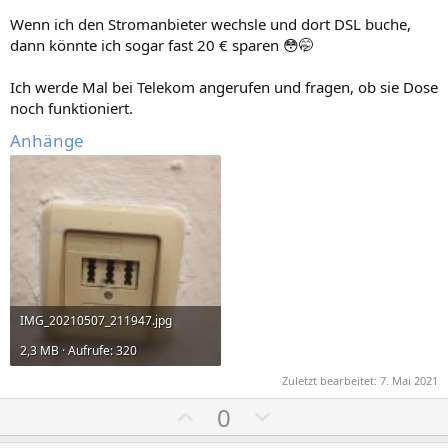
Wenn ich den Stromanbieter wechsle und dort DSL buche,
dann könnte ich sogar fast 20 € sparen 😳🤭
Ich werde Mal bei Telekom angerufen und fragen, ob sie Dose
noch funktioniert.
Anhänge
IMG_20210507_211947.jpg
2,3 MB · Aufrufe: 320
Zuletzt bearbeitet:
7. Mai 2021
P
N
0
o
e