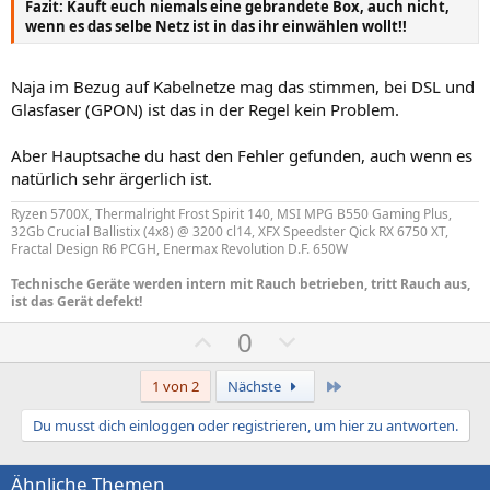
S
S
Fazit: Kauft euch niemals eine gebrandete Box, auch nicht,
wenn es das selbe Netz ist in das ihr einwählen wollt!!
t
t
i
i
m
m
Naja im Bezug auf Kabelnetze mag das stimmen, bei DSL und
m
m
Glasfaser (GPON) ist das in der Regel kein Problem.
e
e
Aber Hauptsache du hast den Fehler gefunden, auch wenn es
natürlich sehr ärgerlich ist.
Ryzen 5700X, Thermalright Frost Spirit 140, MSI MPG B550 Gaming Plus,
32Gb Crucial Ballistix (4x8) @ 3200 cl14, XFX Speedster Qick RX 6750 XT,
Fractal Design R6 PCGH, Enermax Revolution D.F. 650W
Technische Geräte werden intern mit Rauch betrieben, tritt Rauch aus,
ist das Gerät defekt!
P
N
0
o
e
s
g
Letzte
1 von 2
Nächste
i
a
Du musst dich einloggen oder registrieren, um hier zu antworten.
t
t
i
i
Ähnliche Themen