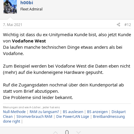
h00bi
Fleet Admiral
7. Mai 2021
#12
Wichtig ist dass du ex-Unitymedia Kunde bist, also jetzt Kunde
von
Vodafone West
Da laufen manche technischen Dinge etwas anders als bei
Vodafone.
Zum Beispiel werden bei Vodafone West die Daten eben nicht
(mehr) auf die kundeneigene Hardware gepusht.
Ruf die Zugangsdaten nochmal über dein Kundenportal ab
statt vom Brief abzutippen.
Die Probleme sind leider bekannt.
Meinungen sind wie A-Löcher... jeder hat eins
Null-Methode
|
RAM zu langsam?
|
BS auslesen
|
BS anzeigen
|
Diskpart
Clean
|
Stromverbrauch RAM
|
Die PowerLAN Lüge
|
Breitbandmessung
done right
|
P
N
0