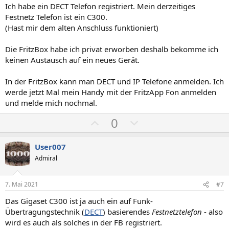
i
i
Ich habe ein DECT Telefon registriert. Mein derzeitiges
m
m
Festnetz Telefon ist ein C300.
(Hast mir dem alten Anschluss funktioniert)
m
m
e
e
Die FritzBox habe ich privat erworben deshalb bekomme ich
keinen Austausch auf ein neues Gerät.
In der FritzBox kann man DECT und IP Telefone anmelden. Ich
werde jetzt Mal mein Handy mit der FritzApp Fon anmelden
und melde mich nochmal.
P
N
0
o
e
s
g
User007
i
a
Admiral
t
t
i
i
7. Mai 2021
#7
v
v
Das Gigaset C300 ist ja auch ein auf Funk-
e
e
Übertragungstechnik (
DECT
) basierendes
Festnetztelefon
- also
S
S
wird es auch als solches in der FB registriert.