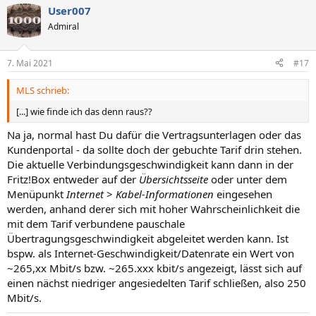
s
g
User007
i
a
Admiral
t
t
i
i
7. Mai 2021
#17
v
v
MLS schrieb:
e
e
S
S
[...] wie finde ich das denn raus??
t
t
Na ja, normal hast Du dafür die Vertragsunterlagen oder das
i
i
Kundenportal - da sollte doch der gebuchte Tarif drin stehen.
m
m
Die aktuelle Verbindungsgeschwindigkeit kann dann in der
m
m
Fritz!Box entweder auf der
Übersichtsseite
oder unter dem
e
e
Menüpunkt
Internet
>
Kabel-Informationen
eingesehen
werden, anhand derer sich mit hoher Wahrscheinlichkeit die
mit dem Tarif verbundene pauschale
Übertragungsgeschwindigkeit abgeleitet werden kann. Ist
bspw. als Internet-Geschwindigkeit/Datenrate ein Wert von
~265,xx Mbit/s bzw. ~265.xxx kbit/s angezeigt, lässt sich auf
einen nächst niedriger angesiedelten Tarif schließen, also 250
Mbit/s.