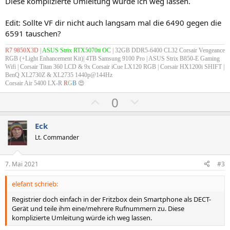
Diese komplizierte Umleitung würde ich weg lassen.
Edit: Sollte VF dir nicht auch langsam mal die 6490 gegen die
6591 tauschen?
R7 9850X3D
|
ASUS Strix RTX5070ti OC
| 32GB DDR5-6400 CL32 Corsair Vengeance
RGB (+Light Enhancement Kit)| 4TB Samsung 9100 Pro | ASUS Strix B850-E Gaming
Wifi |
Corsair Titan 360 LCD & 9x Corsair iCue LX120 RGB
| Corsair HX1200i SHIFT |
BenQ XL2730Z & XL2735 1440p@144Hz
Corsair Air 5400 LX-R
R
G
B
😍
P
N
0
o
e
s
g
Eck
i
a
Lt. Commander
t
t
i
i
7. Mai 2021
#3
v
v
elefant schrieb:
e
e
S
S
Registrier doch einfach in der Fritzbox dein Smartphone als DECT-
Gerät und teile ihm eine/mehrere Rufnummern zu. Diese
t
t
komplizierte Umleitung würde ich weg lassen.
i
i