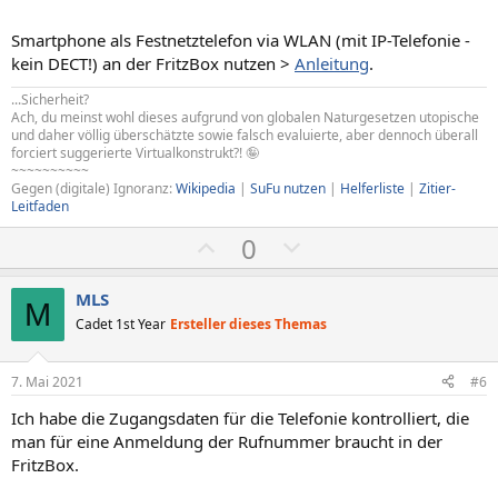
e
e
S
S
Smartphone als Festnetztelefon via WLAN (mit IP-Telefonie -
t
t
kein DECT!) an der FritzBox nutzen >
Anleitung
.
i
i
...Sicherheit?
m
m
Ach, du meinst wohl dieses aufgrund von globalen Naturgesetzen utopische
m
m
und daher völlig überschätzte sowie falsch evaluierte, aber dennoch überall
forciert suggerierte Virtualkonstrukt?! 🤪
e
e
~~~~~~~~~~
Gegen (digitale) Ignoranz:
Wikipedia
|
SuFu nutzen
|
Helferliste
|
Zitier-
Leitfaden
P
N
0
o
e
s
g
MLS
M
i
a
Cadet 1st Year
Ersteller dieses Themas
t
t
i
i
7. Mai 2021
#6
v
v
Ich habe die Zugangsdaten für die Telefonie kontrolliert, die
e
e
man für eine Anmeldung der Rufnummer braucht in der
S
S
FritzBox.
t
t