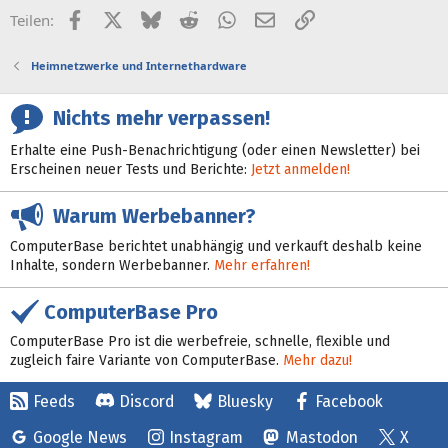
Facebook
X (Twitter)
Bluesky
Reddit
WhatsApp
E-Mail
Link
Teilen:
Heimnetzwerke und Internethardware
Nichts mehr verpassen!
Erhalte eine Push-Benachrichtigung (oder einen Newsletter) bei
Erscheinen neuer Tests und Berichte:
Jetzt anmelden!
Warum Werbebanner?
ComputerBase berichtet unabhängig und verkauft deshalb keine
Inhalte, sondern Werbebanner.
Mehr erfahren!
ComputerBase Pro
ComputerBase Pro ist die werbefreie, schnelle, flexible und
zugleich faire Variante von ComputerBase.
Mehr dazu!
Feeds
Discord
Bluesky
Facebook
Google News
Instagram
Mastodon
X