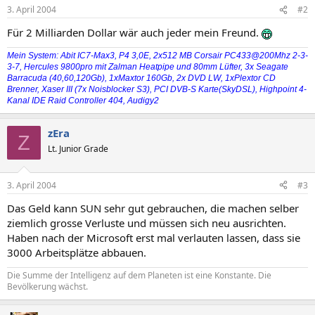
3. April 2004
#2
Für 2 Milliarden Dollar wär auch jeder mein Freund.
Mein System: Abit IC7-Max3, P4 3,0E, 2x512 MB Corsair PC433@200Mhz 2-3-
3-7, Hercules 9800pro mit Zalman Heatpipe und 80mm Lüfter, 3x Seagate
Barracuda (40,60,120Gb), 1xMaxtor 160Gb, 2x DVD LW, 1xPlextor CD
Brenner, Xaser III (7x Noisblocker S3), PCI DVB-S Karte(SkyDSL), Highpoint 4-
Kanal IDE Raid Controller 404, Audigy2
zEra
Z
Lt. Junior Grade
3. April 2004
#3
Das Geld kann SUN sehr gut gebrauchen, die machen selber
ziemlich grosse Verluste und müssen sich neu ausrichten.
Haben nach der Microsoft erst mal verlauten lassen, dass sie
3000 Arbeitsplätze abbauen.
Die Summe der Intelligenz auf dem Planeten ist eine Konstante. Die
Bevölkerung wächst.