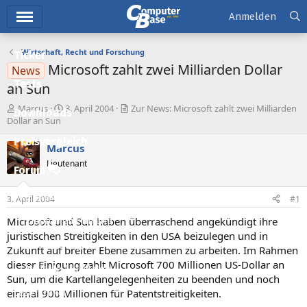
Hauptmenü
Anmelden
Wirtschaft, Recht und Forschung
Ticker
Microsoft zahlt zwei Milliarden Dollar
News
Tests
an Sun
E
E
Marcus
3. April 2004
Zur News: Microsoft zahlt zwei Milliarden
Downloads
r
r
Dollar an Sun
s
s
Preisvergleich
t
t
Marcus
e
e
Lieutenant
l
l
Forum
l
l
e
t
Aktuelles
3. April 2004
#1
r
a
m
Microsoft und Sun haben überraschend angekündigt ihre
Empfohlene Inhalte
juristischen Streitigkeiten in den USA beizulegen und in
Neue Beiträge
Zukunft auf breiter Ebene zusammen zu arbeiten. Im Rahmen
dieser Einigung zahlt Microsoft 700 Millionen US-Dollar an
Neueste Aktivitäten
Sun, um die Kartellangelegenheiten zu beenden und noch
einmal 900 Millionen für Patentstreitigkeiten.
Leserartikel