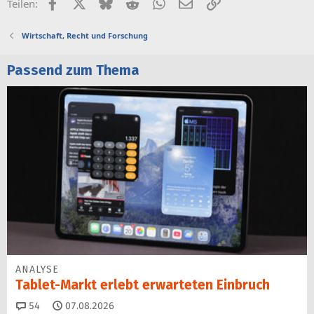
Facebook
X (Twitter)
Bluesky
Reddit
WhatsApp
E-Mail
Link
Teilen:
Wirtschaft, Recht und Forschung
Passend zum Thema
ANALYSE
Tablet-Markt erlebt erwarteten Einbruch
Kommentare
54
07.08.2026