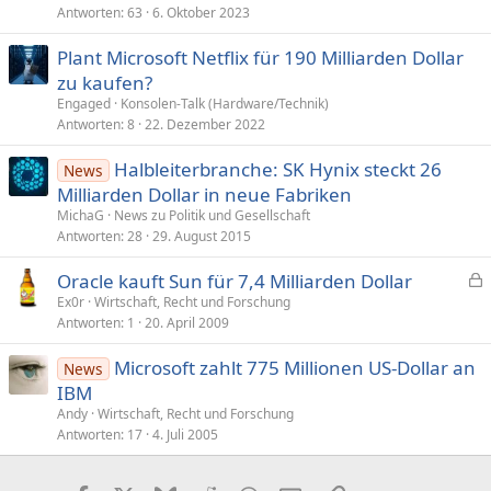
Antworten
63
6. Oktober 2023
Plant Microsoft Netflix für 190 Milliarden Dollar
zu kaufen?
Engaged
Konsolen-Talk (Hardware/Technik)
Antworten
8
22. Dezember 2022
Halbleiterbranche: SK Hynix steckt 26
News
Milliarden Dollar in neue Fabriken
MichaG
News zu Politik und Gesellschaft
Antworten
28
29. August 2015
Oracle kauft Sun für 7,4 Milliarden Dollar
e
Ex0r
Wirtschaft, Recht und Forschung
Antworten
1
20. April 2009
s
p
Microsoft zahlt 775 Millionen US-Dollar an
News
e
IBM
r
Andy
Wirtschaft, Recht und Forschung
r
Antworten
17
4. Juli 2005
t