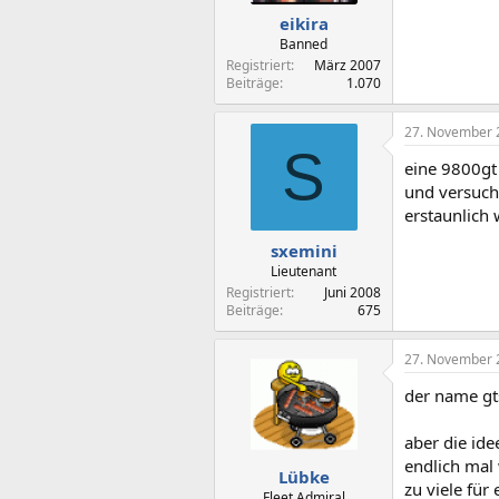
eikira
Banned
Registriert
März 2007
Beiträge
1.070
27. November 
S
eine 9800gt 
und versuche
erstaunlich 
sxemini
Lieutenant
Registriert
Juni 2008
Beiträge
675
27. November 
der name gts
aber die ide
endlich mal 
Lübke
zu viele für
Fleet Admiral