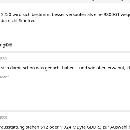
TS250 wird sich bestimmt besser verkaufen als eine 9800GT we
dia nicht Sinnfrei.
ng©!!!
2009
d sich damit schon was gedacht haben... und wie oben erwähnt, kl
Laden*
2009
erausstattung stehen 512 oder 1.024 MByte GDDR3 zur Auswahl ber