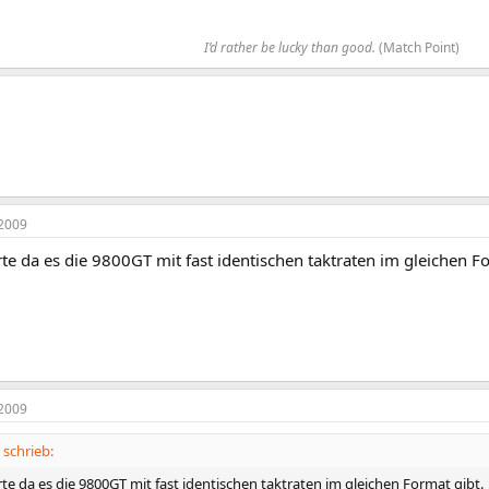
I’d rather be lucky than good.
(Match Point)​
2009
rte da es die 9800GT mit fast identischen taktraten im gleichen F
2009
schrieb:
rte da es die 9800GT mit fast identischen taktraten im gleichen Format gibt.