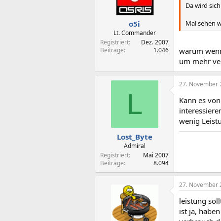
Da wird si
Mal sehen w
o5i
Lt. Commander
Registriert
Dez. 2007
Beiträge
1.046
warum wenn 
um mehr ver
27. November 
L
Kann es von
interessiere
wenig Leistu
Lost_Byte
Admiral
Registriert
Mai 2007
Beiträge
8.094
27. November 
leistung sol
ist ja, hab