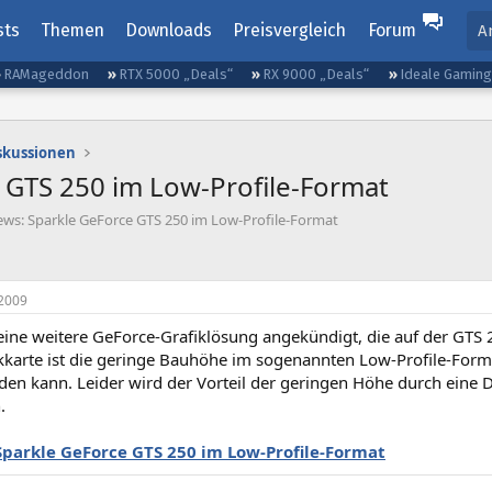
sts
Themen
Downloads
Preisvergleich
Forum
A
RAMageddon
RTX 5000 „Deals“
RX 9000 „Deals“
Ideale Gamin
iskussionen
 GTS 250 im Low-Profile-Format
ews: Sparkle GeForce GTS 250 im Low-Profile-Format
2009
 eine weitere GeForce-Grafiklösung angekündigt, die auf der GTS 
kkarte ist die geringe Bauhöhe im sogenannten Low-Profile-Forma
den kann. Leider wird der Vorteil der geringen Höhe durch eine 
.
Sparkle GeForce GTS 250 im Low-Profile-Format