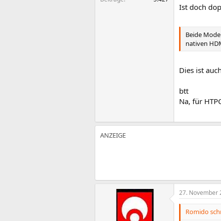
Ist doch do
Beide Model
nativen HDM
Dies ist au
btt
Na, für HTP
27. November 
Romido schr