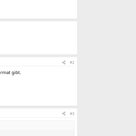
#2
ormat gibt.
#3