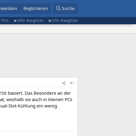
nmelden
Registrieren
Suche
g-PCs
GPU-Rangliste
CPU-Rangliste
#1
250 basiert. Das Besondere an der
t, weshalb sie auch in kleinen PCs
Dual-Slot-Kühlung ein wenig