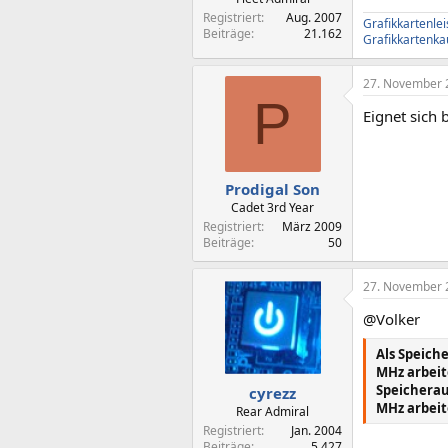
Registriert
Aug. 2007
Grafikkartenle
Beiträge
21.162
Grafikkartenka
27. November 
P
Eignet sich
Prodigal Son
Cadet 3rd Year
Registriert
März 2009
Beiträge
50
27. November 
@Volker
Als Speich
MHz arbeit
Speicherau
cyrezz
MHz arbeit
Rear Admiral
Registriert
Jan. 2004
Beiträge
5.427