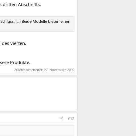
dritten Abschnitts.
hluss. [...] Beide Modelle bieten einen
 des vierten.
ssere Produkte.
Zuletzt bearbeitet:
27. November 2009
#12