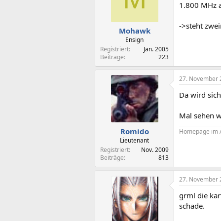
1.800 MHz a
->steht zwe
Mohawk
Ensign
Registriert
Jan. 2005
Beiträge
223
27. November 
Da wird sic
Mal sehen w
Romido
Homepage im 
Lieutenant
Registriert
Nov. 2009
Beiträge
813
27. November 
grml die kar
schade.