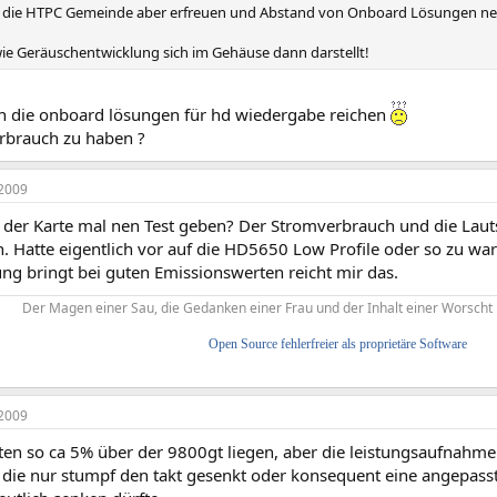
ch die HTPC Gemeinde aber erfreuen und Abstand von Onboard Lösungen n
ie Geräuschentwicklung sich im Gehäuse dann darstellt!
die onboard lösungen für hd wiedergabe reichen
brauch zu haben ?
2009
 der Karte mal nen Test geben? Der Stromverbrauch und die Lau
n. Hatte eigentlich vor auf die HD5650 Low Profile oder so zu wa
ng bringt bei guten Emissionswerten reicht mir das.
Der Magen einer Sau, die Gedanken einer Frau und der Inhalt einer Worscht 
Open Source fehlerfreier als proprietäre Software
2009
lten so ca 5% über der 9800gt liegen, aber die leistungsaufnahme 
en die nur stumpf den takt gesenkt oder konsequent eine angepas