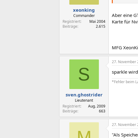
xeonking
Aber eine G
Commander
Karte für Nvi
Registriert
Mai 2004
Beiträge
2.615
MFG XeonKi
27. November 
S
sparkle wir
*Fehler beim 
sven.ghostrider
Lieutenant
Registriert
Aug. 2009
Beiträge
663
27. November 
M
"Als Speich