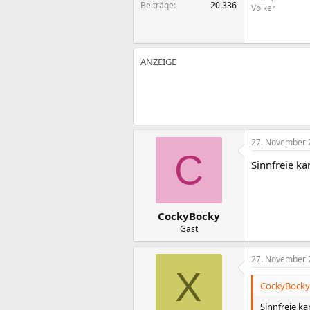
Beiträge
20.336
Volker
27. November 
C
Sinnfreie ka
CockyBocky
Gast
27. November 
X
CockyBocky 
Sinnfreie ka