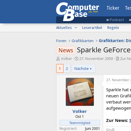
Ticker
Te
Podcast
Aktuelles
Leserartikel
Regeln
Foren
Grafikkarten
Grafikkarten: D
Sparkle GeForce
News
E
E
Volker
27. November 2009
Zur N
r
r
1
2
Nächste
s
s
t
t
e
e
27. November 
l
l
Sparkle hat
l
l
e
t
neuen Grafi
r
a
verbaut wer
m
aufgewogen
Volker
Ost 1
Zur News:
Teammitglied
Registriert
Juni 2001
Gruß,