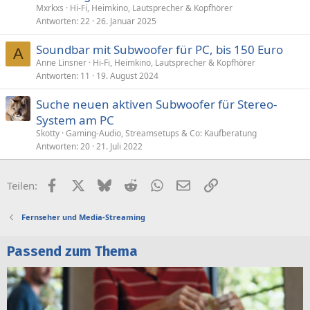
Mxrkxs
Hi-Fi, Heimkino, Lautsprecher & Kopfhörer
Antworten
22
26. Januar 2025
Soundbar mit Subwoofer für PC, bis 150 Euro
A
Anne Linsner
Hi-Fi, Heimkino, Lautsprecher & Kopfhörer
Antworten
11
19. August 2024
Suche neuen aktiven Subwoofer für Stereo-
System am PC
Skotty
Gaming-Audio, Streamsetups & Co: Kaufberatung
Antworten
20
21. Juli 2022
Facebook
X (Twitter)
Bluesky
Reddit
WhatsApp
E-Mail
Link
Teilen:
Fernseher und Media-Streaming
Passend zum Thema