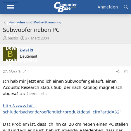
Hauptmenü
Anmelden
Fernseher und Media-Streaming
Ticker
Subwoofer neben PC
Tests
E
E
bastis
27. März 2004
r
r
Downloads
s
s
bastis
B
t
t
Lieutenant
e
e
Preisvergleich
l
l
l
l
27. März 2004
#1
Forum
e
t
r
a
Ich hab mir jetzt endlich einen Subwoofer gekauft, einen
Aktuelles
m
Acoustic Research Status Sub, der nach Katalog magnetisch
abgeschirmt sein soll:
Empfohlene Inhalte
Neue Beiträge
http://www.hifi-
schluderbacher.de/oeffentlich/produktdetail.cfm?artid=321
Neueste Aktivitäten
Das Problem ist, dass ich ihn ca. 20 cm neben einen PC stellen
Leserartikel
will und wo er da ist, hab ich irgendwie Bedenken, dass das