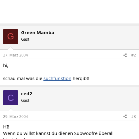
Green Mamba
G
Gast
27. März 2004
#2
hi,
schau mal was die
suchfunktion
hergibt!
ced2
C
Gast
29. März 2004
#3
HI!
Wenn du willst kannst du dienen Subwoofre überall