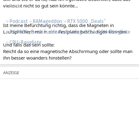
Regeln
vielleicht nicht so gut sein könnte...
Podcast
RAMageddon
RTX 5000 „Deals“
Ist meine Befürchtung richtig, dass die Magneten in
Lautsprechern mir meine Festplatte beschädigen könnten.
RX 9000 „Deals“
Ideale Gaming-PCs
GPU-Rangliste
CPU-Rangliste
Und falls das sein sollte:
Reicht da so eine magnetische Abschirmung oder sollte man
ihn besser woanders hinstellen?