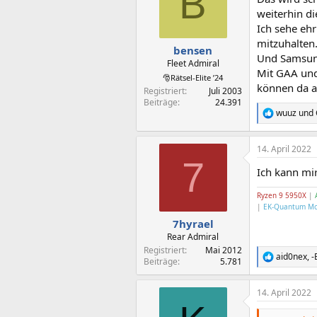
B
i
o
weiterhin d
n
Ich sehe ehr
e
mitzuhalten
n
bensen
Und Samsung
:
Fleet Admiral
Mit GAA und
🎅Rätsel-Elite ’24
können da a
Registriert
Juli 2003
Beiträge
24.391
wuuz
und
R
e
a
14. April 2022
k
7
t
Ich kann mir
i
o
Ryzen 9 5950X
|
n
|
EK-Quantum M
e
n
7hyrael
:
Rear Admiral
Registriert
Mai 2012
aid0nex
,
-
R
Beiträge
5.781
e
a
14. April 2022
k
t