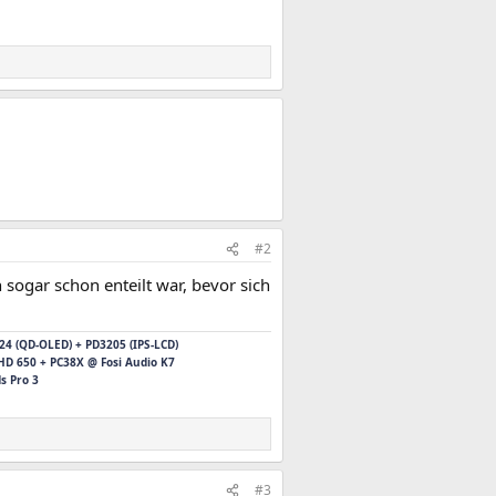
#2
sogar schon enteilt war, bevor sich
 (QD-OLED) + PD3205 (IPS-LCD)
HD 650 + PC38X @ Fosi Audio K7
s Pro 3
#3