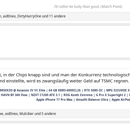
I’d rather be lucky than good.
(Match Point)​
m
,
aid0nex
,
DirtyHarryOne
und 11 andere
t, in der Chips knapp sind und man der Konkurrenz technologisch 
nd einstellte, wird es zwangsläufig weiter Geld auf TSMC regnen.
9850X3D @
Assassin IV VC Elite |
64 GB DDR5-6000CL26
| RTX 5080 OC |
MPG 322URDE X24
HAVN BF 360 Flow | NZXT C1200 ATX 3.1 |
ROG Azoth Extreme | G Pro X Superlight 2 | 
Apple iPhone 17 Pro Max | Amazfit Balance Ultra | Apple AirPod
xe
,
aid0nex
,
Mulciber
und 5 andere