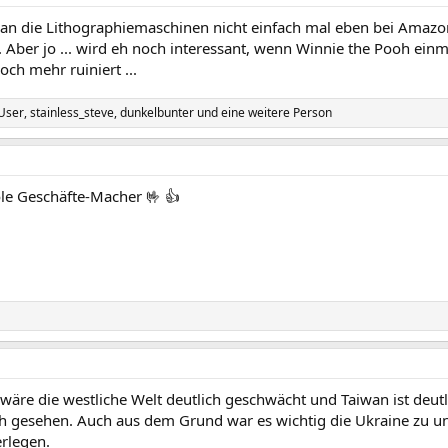
an die Lithographiemaschinen nicht einfach mal eben bei Amazon
 Aber jo ... wird eh noch interessant, wenn Winnie the Pooh ein
ch mehr ruiniert ...
 User
,
stainless_steve
,
dunkelbunter
und eine weitere Person
le Geschäfte-Macher 🤟 👍
re die westliche Welt deutlich geschwächt und Taiwan ist deutli
ch gesehen. Auch aus dem Grund war es wichtig die Ukraine zu un
rlegen.