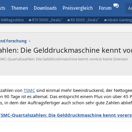
sts
Themen
Downloads
Preisvergleich
Forum
A
RAMageddon
RTX 5000 „Deals“
RX 9000 „Deals“
Ideale Gamin
und Forschung
hlen: Die Gelddruckmaschine kennt vo
SMC-Quartalszahlen: Die Gelddruckmaschine kennt vorerst keine Grenzen
szahlen von
TSMC
sind einmal mehr beeindruckend, der Nettogewi
ten 90 Tage ist es allemal. Das entspricht einem Plus von über 45
es, in dem der Auftragsfertiger auch schon sehr gute Zahlen ablief
TSMC-Quartalszahlen: Die Gelddruckmaschine kennt vorers