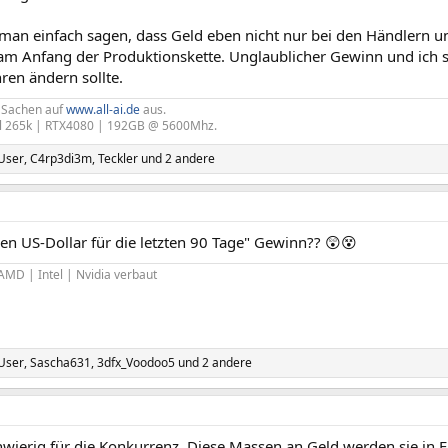
man einfach sagen, dass Geld eben nicht nur bei den Händlern u
 am Anfang der Produktionskette. Unglaublicher Gewinn und ich se
ren ändern sollte.
I Sachen auf
www.all-ai.de
aus.
el 265k | RTX4080 | 192GB @ 5600Mhz.
 User
,
C4rp3di3m
,
Teckler
und 2 andere
den US-Dollar für die letzten 90 Tage" Gewinn?? 😲😵
MD | Intel | Nvidia verbaut
 User
,
Sascha631
,
3dfx_Voodoo5
und 2 andere
hwierig für die Konkurrenz. Diese Massen an Geld werden sie in 