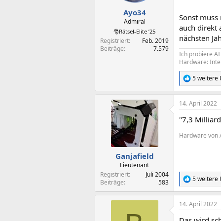
e
n
Ayo34
Sonst muss 
:
Admiral
auch direkt
🎅Rätsel-Elite ’25
nächsten Jah
Registriert
Feb. 2019
Beiträge
7.579
Ich probiere A
Hardware: Int
5 weitere
R
e
a
14. April 2022
k
t
"7,3 Milliar
i
o
Hardware von A
n
e
n
Ganjafield
:
Lieutenant
Registriert
Juli 2004
5 weitere
R
Beiträge
583
e
a
14. April 2022
k
t
Das wird sc