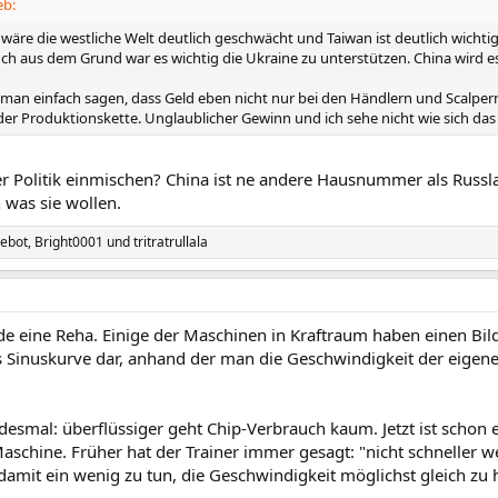
eb:
re die westliche Welt deutlich geschwächt und Taiwan ist deutlich wichtiger
ch aus dem Grund war es wichtig die Ukraine zu unterstützen. China wird e
man einfach sagen, dass Geld eben nicht nur bei den Händlern und Scalpern
er Produktionskette. Unglaublicher Gewinn und ich sehe nicht wie sich das 
r Politik einmischen? China ist ne andere Hausnummer als Russl
was sie wollen.
gebot
,
Bright0001
und
tritratrullala
e eine Reha. Einige der Maschinen in Kraftraum haben einen Bild
s Sinuskurve dar, anhand der man die Geschwindigkeit der eige
desmal: überflüssiger geht Chip-Verbrauch kaum. Jetzt ist schon e
aschine. Früher hat der Trainer immer gesagt: "nicht schneller 
amit ein wenig zu tun, die Geschwindigkeit möglichst gleich zu h