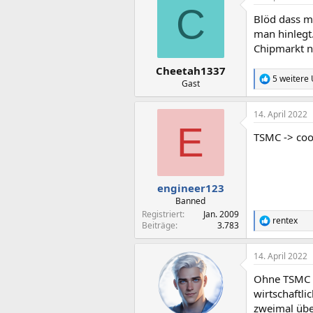
C
t
Blöd dass m
i
o
man hinlegt.
n
Chipmarkt no
e
n
Cheetah1337
:
5 weitere
R
Gast
e
a
14. April 2022
k
E
t
TSMC -> coo
i
o
n
e
n
engineer123
:
Banned
Registriert
Jan. 2009
rentex
R
Beiträge
3.783
e
a
14. April 2022
k
t
Ohne TSMC wä
i
o
wirtschaftli
n
zweimal übe