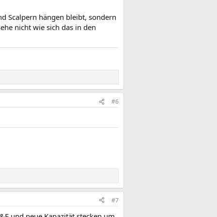
nd Scalpern hängen bleibt, sondern
he nicht wie sich das in den
#6
#7
F&E und neue Kapazität stecken um