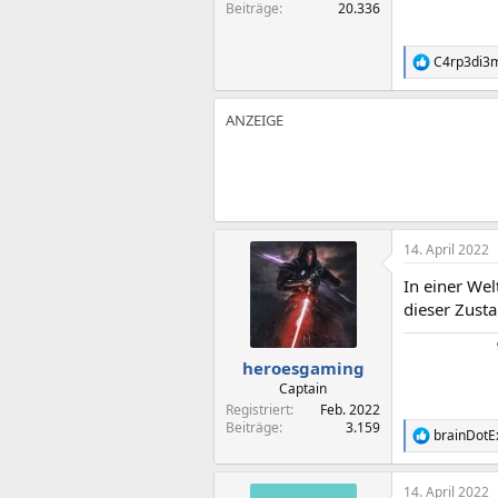
Beiträge
20.336
C4rp3di3
R
e
a
k
t
i
o
n
e
n
:
14. April 2022
In einer Wel
dieser Zusta
heroesgaming
Captain
Registriert
Feb. 2022
Beiträge
3.159
brainDotE
R
e
a
14. April 2022
k