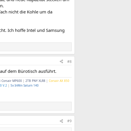
n.
nfach nicht die Kohle um da
ht. Ich hoffe Intel und Samsung
#8
 auf dem Bürotisch ausführt.
 Corsair MP600
|
2TB PNY XLR8
|
Corsair AX 850
0 V.2
|
5x InWin Saturn 140
#9