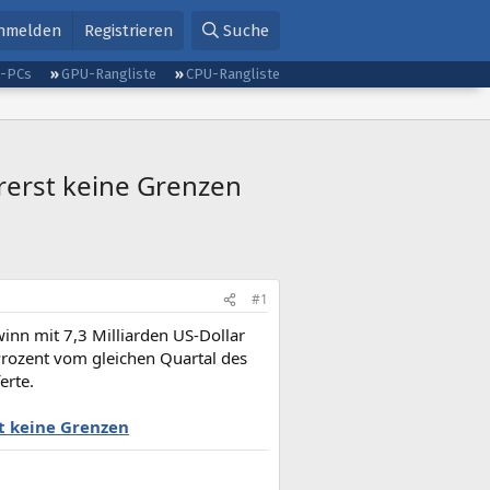
nmelden
Registrieren
Suche
g-PCs
GPU-Rangliste
CPU-Rangliste
rerst keine Grenzen
#1
nn mit 7,3 Milliarden US-Dollar
 Prozent vom gleichen Quartal des
erte.
t keine Grenzen