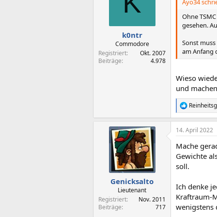
K
i
Ayo34 schri
o
n
Ohne TSMC wä
e
gesehen. Au
n
k0ntr
:
Sonst muss 
Commodore
am Anfang d
Registriert
Okt. 2007
Beiträge
4.978
Wieso wiede
und machen 
Reinheits
R
e
a
14. April 2022
k
t
Mache gerad
i
o
Gewichte al
n
soll.
e
n
Genicksalto
Ich denke je
:
Lieutenant
Kraftraum-M
Registriert
Nov. 2011
wenigstens d
Beiträge
717