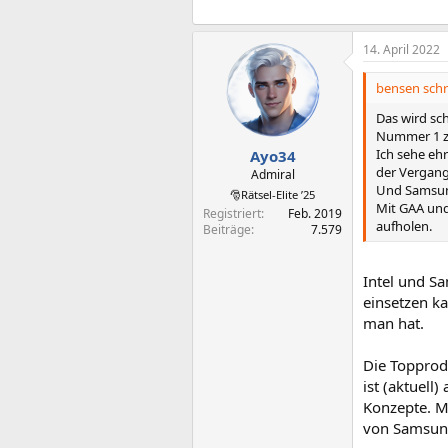
e
n
:
14. April 2022
bensen schr
Das wird sc
Nummer 1 zu
Ich sehe ehr
Ayo34
der Vergang
Admiral
Und Samsung
🎅Rätsel-Elite ’25
Mit GAA und
Registriert
Feb. 2019
aufholen.
Beiträge
7.579
Intel und Sa
einsetzen ka
man hat.
Die Topprod
ist (aktuell
Konzepte. M
von Samsung