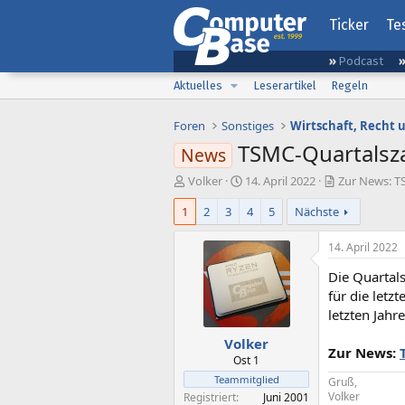
Ticker
Te
Podcast
Aktuelles
Leserartikel
Regeln
Foren
Sonstiges
Wirtschaft, Recht 
TSMC-Quartalsza
News
E
E
Volker
14. April 2022
Zur News: T
r
r
1
2
3
4
5
Nächste
s
s
t
t
e
e
14. April 2022
l
l
Die Quartal
l
l
e
t
für die letz
r
a
letzten Jahr
m
Volker
Zur News:
Ost 1
Teammitglied
Gruß,
Volker
Registriert
Juni 2001