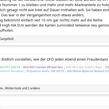
ie Nummer 1 zu bleiben und mehr und mehr Marktanteile zu hole
lich gesagt nicht wie Intel auf Dauer mithalten will. Sie haben ei
. Das war in der Vergangenheit noch etwas anders.
 bekommt einfach seit 10 nm gar nichts mehr auf die Reihe.
 High-NA EUV werden die Karten zumindest teilweise neu gemisc
ufholen.
Ganjafield
 Bildlich vorstellen, wie der CFO jeden Abend einen Freudentanz
ASUS RTX 3090 EK
|
ASUS ROG Crosshair VIII Dark Hero
|
4x32 GB G.Skill Trident Z Royal
|
2TB
omentum Monoblock
|
EK-Quantum Kinetic TBE 300 D5
|
420/280mm Alphacool NexXxoS ST3
Bo-
,
Wintermute
und 2 andere