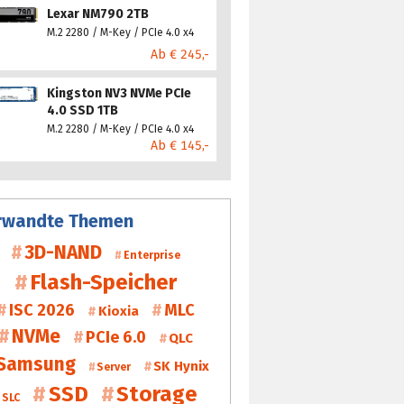
Lexar NM790 2TB
M.2 2280 / M-Key / PCIe 4.0 x4
Ab € 245,-
Kingston NV3 NVMe PCIe
4.0 SSD 1TB
M.2 2280 / M-Key / PCIe 4.0 x4
Ab € 145,-
rwandte Themen
3D-NAND
Enterprise
Flash-Speicher
ISC 2026
MLC
Kioxia
NVMe
PCIe 6.0
QLC
Samsung
SK Hynix
Server
SSD
Storage
SLC