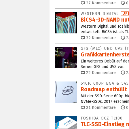
27
Kommentare
0
WESTERN DIGITAL
UP
BiCS4-3D-NAND nut
Western Digital und Tosh
entwickelt: BiCS4 ist als T
32
Kommentare
2
GFS (MLC) UND UVS (T
Grafikkartenherst
Ein weiteres Debüt auf dem
Serien GFS und UVS vor.
22
Kommentare
2
610P, 600P BGA & 545
Roadmap enthüllt 
Mit der SSD-Serie 600p bi
NVMe-SSDs. 2017 erschein
21
Kommentare
0
TOSHIBA OCZ TL100
TLC-SSD-Einstieg 