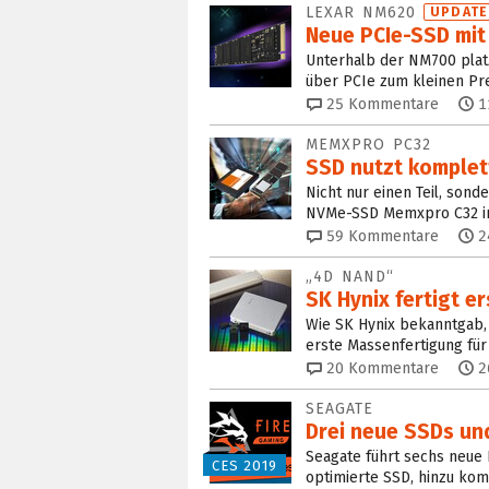
LEXAR NM620
UPDATE
Neue PCIe-SSD mit 
Unterhalb der NM700 platz
über PCIe zum kleinen Pre
25
Kommentare
1
MEMXPRO PC32
SSD nutzt komplet
Nicht nur einen Teil, son
NVMe-SSD Memxpro C32 im
59
Kommentare
2
„4D NAND“
SK Hynix fertigt e
Wie SK Hynix bekanntgab, 
erste Massenfertigung für
20
Kommentare
2
SEAGATE
Drei neue SSDs un
Seagate führt sechs neue 
CES 2019
optimierte SSD, hinzu ko