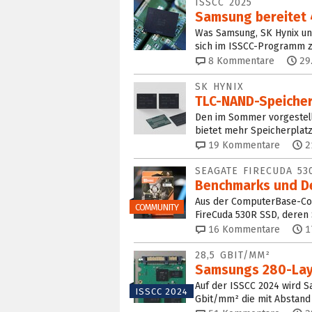
ISSCC 2025
Samsung bereitet 
Was Samsung, SK Hynix un
sich im ISSCC-Programm z
8
Kommentare
29
SK HYNIX
TLC-NAND-Speicher 
Den im Sommer vorgestellt
bietet mehr Speicherplatz
19
Kommentare
2
SEAGATE FIRECUDA 53
Benchmarks und De
Aus der ComputerBase-Co
COMMUNITY
FireCuda 530R SSD, deren 
16
Kommentare
1
28,5 GBIT/MM²
Samsungs 280-Laye
Auf der ISSCC 2024 wird S
ISSCC 2024
Gbit/mm² die mit Abstand 