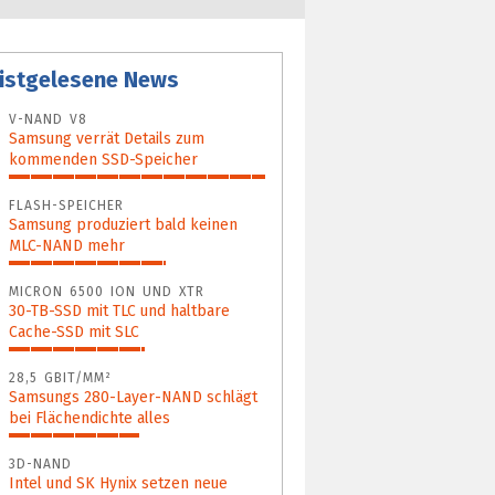
istgelesene News
V-NAND V8
Samsung verrät Details zum
kommenden SSD-Speicher
100%
FLASH-SPEICHER
Samsung produziert bald keinen
MLC-NAND mehr
61%
MICRON 6500 ION UND XTR
30-TB-SSD mit TLC und haltbare
Cache-SSD mit SLC
53%
28,5 GBIT/MM²
Samsungs 280-Layer-NAND schlägt
bei Flächendichte alles
51%
3D-NAND
Intel und SK Hynix setzen neue