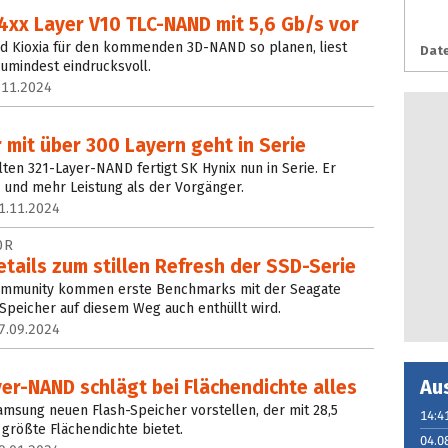
4xx Layer V10 TLC-NAND mit 5,6 Gb/s vor
d Kioxia für den kommenden 3D-NAND so planen, liest
Date
umindest eindrucksvoll.
.11.2024
mit über 300 Layern geht in Serie
en 321-Layer-NAND fertigt SK Hynix nun in Serie. Er
 und mehr Leistung als der Vorgänger.
1.11.2024
0R
tails zum stillen Refresh der SSD-Serie
mmunity kommen erste Benchmarks mit der Seagate
Speicher auf diesem Weg auch enthüllt wird.
7.09.2024
Au
r-NAND schlägt bei Flächendichte alles
amsung neuen Flash-Speicher vorstellen, der mit 28,5
14:4
größte Flächendichte bietet.
04.0