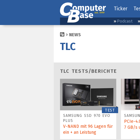
Ticker
Te
Podcast
NEWS
TLC
TLC TESTS/BERICHTE
TEST
SAMSUNG SSD 970 EVO
SAMSUN
PLUS
PCIe-4.
V-NAND mit 96 Lagen für
7 GB/s 
ein + an Leistung