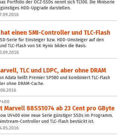
bas Portfolio der OCZ-SSDs nennt sich TL100. Die Miniserie
n günstiges HDD-Upgrade darstellen.
7.09.2016
hat einen SMI-Controller und TLC-Flash
SSD-Serie für Einsteiger bzw. HDD-Umsteiger auf den
und TLC-Flash von SK Hynix bilden die Basis.
3.09.2016
Marvell, TLC und LDPC, aber ohne DRAM
on Adata heißt Premier SP580 und kombiniert TLC-Flash
ller ohne DRAM-Cache.
.06.2016
V400
it Marvell 88SS1074 ab 23 Cent pro GByte
Now UV400 eine neue Serie günstiger SSDs im Programm,
instream-Controller und TLC-Flash bestückt ist.
4.05.2016