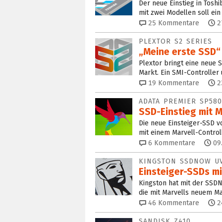
Der neue Einstieg in Toshi
mit zwei Modellen soll ei
25
Kommentare
2
PLEXTOR S2 SERIES
„Meine erste SSD“ 
Plextor bringt eine neue 
Markt. Ein SMI-Controller 
19
Kommentare
2
ADATA PREMIER SP580
SSD-Einstieg mit 
Die neue Einsteiger-SSD v
mit einem Marvell-Contro
6
Kommentare
09
KINGSTON SSDNOW U
Einsteiger-SSDs m
Kingston hat mit der SSD
die mit Marvells neuem Ma
46
Kommentare
2
SANDISK Z410