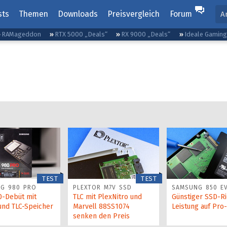
sts
Themen
Downloads
Preisvergleich
Forum
A
RAMageddon
RTX 5000 „Deals“
RX 9000 „Deals“
Ideale Gamin
TEST
TEST
G 980 PRO
PLEXTOR M7V SSD
SAMSUNG 850 E
0-Debüt mit
TLC mit PlexNitro und
Günstiger SSD-Ri
und TLC-Speicher
Marvell 88SS1074
Leistung auf Pro
senken den Preis