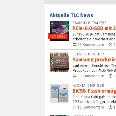
Aktuelle TLC News
SAMSUNG PM1763
PCIe-6.0-SSD mit 2
Zur ISC 2026 hat Samsung 
ISC 2026
arbeitet sie dauerhaft abe
26
Kommentare
2
FLASH-SPEICHER
Samsung produzie
Laut einem Bericht von T
Produktion von MLC-NAND-
93
Kommentare
2
KIOXIA CM9 SSD
BiCS8-Flash ermögl
Eine Kioxia CM8 gab es nic
CM7 der Nachfolger direkt
13
Kommentare
1