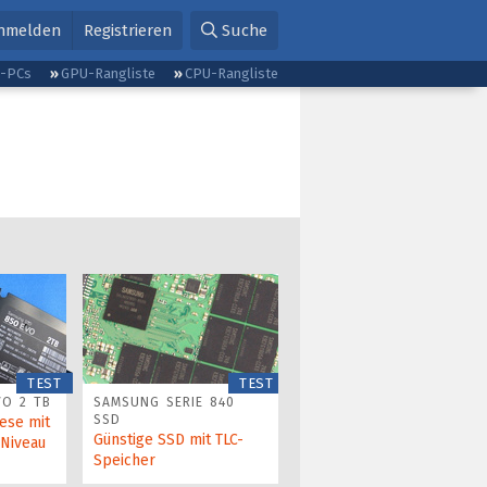
nmelden
Registrieren
Suche
g-PCs
GPU-Rangliste
CPU-Rangliste
TEST
TEST
VO 2 TB
SAMSUNG SERIE 840
SSD
ese mit
Günstige SSD mit TLC-
-Niveau
Speicher