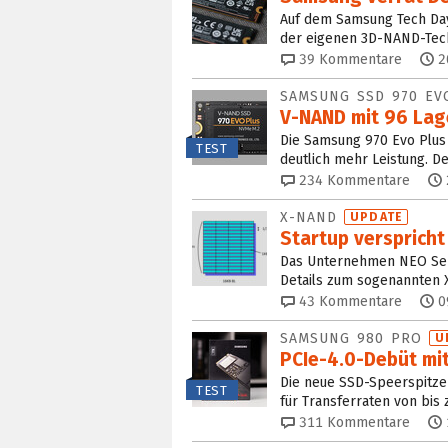
Auf dem Samsung Tech Day
der eigenen 3D-NAND-Tec
39
Kommentare
2
SAMSUNG SSD 970 E
V-NAND mit 96 Lage
Die Samsung 970 Evo Plus
TEST
deutlich mehr Leistung. De
234
Kommentare
X-NAND
UPDATE
Startup verspricht
Das Unternehmen NEO Sem
Details zum sogenannten
43
Kommentare
0
SAMSUNG 980 PRO
U
PCIe-4.0-Debüt mi
Die neue SSD-Speerspitze 
TEST
für Transferraten von bis 
311
Kommentare