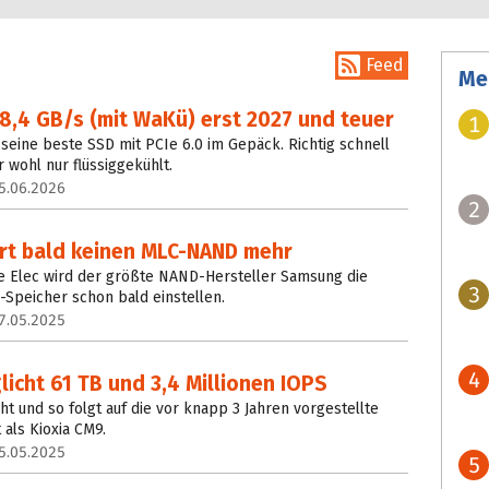
Feed
Me
8,4 GB/s (mit WaKü) erst 2027 und teuer
1
seine beste SSD mit PCIe 6.0 im Gepäck. Richtig schnell
r wohl nur flüssiggekühlt.
5.06.2026
2
rt bald keinen MLC-NAND mehr
he Elec wird der größte NAND-Hersteller Samsung die
3
Speicher schon bald einstellen.
7.05.2025
4
icht 61 TB und 3,4 Millionen IOPS
ht und so folgt auf die vor knapp 3 Jahren vorgestellte
 als Kioxia CM9.
5.05.2025
5