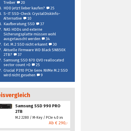
Treiber
20
8.
HDD jetzt lieber kaufen?
25
8.
S-IT SSD-Check: CrystalDiskInfo-
Alternative
10
8.
Kaufberatung SSD
37
7.
NAS HDDs und externe
Sicherungsplatte müssen wohl
ausgetauscht werden
34
7.
Ext. M.2 SSD nicht erkannt
30
7.
Aktuelle Firmware WD Black SN850X
2TB?
37
7.
Samsung SSD 870 QVO reallocated
sector count >0
25
7.
Crucial P310 PCIe Gen4 NVMe M.2 SSD
wird nicht gesehen
9
eisvergleich
Samsung SSD 990 PRO
2TB
M.2 2280 / M-Key / PCIe 4.0 x4
Ab € 290,-