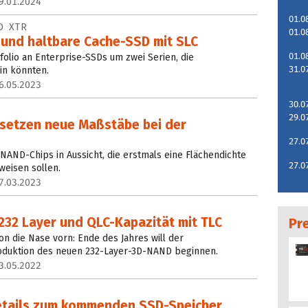
9.01.2024
01.0
D XTR
01.0
 und haltbare Cache-SSD mit SLC
01.0
folio an Enterprise-SSDs um zwei Serien, die
31.0
in könnten.
6.05.2023
30.0
29.0
x setzen neue Maßstäbe bei der
27.0
 NAND-Chips in Aussicht, die erstmals eine Flächendichte
27.0
weisen sollen.
7.03.2023
232 Layer und QLC-Kapazität mit TLC
Pr
n die Nase vorn: Ende des Jahres will der
roduktion des neuen 232-Layer-3D-NAND beginnen.
3.05.2022
etails zum kommenden SSD-Speicher