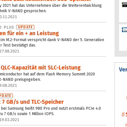
 2021 hat das Unternehmen über die Weiterentwicklung
hnik V-NAND gesprochen.
0.11.2021
VO PLUS
UPDATE
n für ein + an Leistung
 im M.2-Format verspricht dank V-NAND der 5. Generation
r Test bestätigt das.
27.08.2021
 QLC-Kapazität mit SLC-Leistung
Ve
iconductor hat auf dem Flash Memory Summit 2020
 X-NAND preisgegeben.
9.08.2021
PDATE
t 7 GB/s und TLC-Speicher
bei Samsung heißt 980 Pro und nutzt erstmals PCIe 4.0
zu 7 GB/s sowie 1 Million IOPS.
19.03.2021