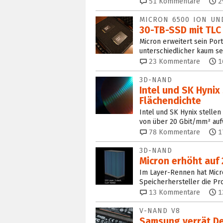
51
Kommentare
2
MICRON 6500 ION UN
30-TB-SSD mit TLC
Micron erweitert sein Port
unterschiedlicher kaum se
23
Kommentare
1
3D-NAND
Intel und SK Hyni
Flächendichte
Intel und SK Hynix stellen
von über 20 Gbit/mm² auf
78
Kommentare
1
3D-NAND
Micron erhöht auf 
Im Layer-Rennen hat Micro
Speicherhersteller die P
13
Kommentare
1
V-NAND V8
Samsung verrät D