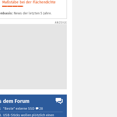
Maßstäbe bei der Flächendichte
35%
nbasis:
News der letzten 5 Jahre.
s dem Forum
1
"Beste" externe SSD
28
8.
USB-Sticks wollen plötzlich einen