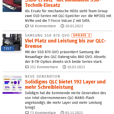
Technik-Einsatz
Als Ersatz für mechanische HDDs sieht Team Group
zwei SSD-Serien mit QLC-Speicher vor: die MP33Q mit
NVMe und die T-Force Vulcan Z mit SATA.
58
Kommentare
30.03.2023
SAMSUNG SSD 870 QVO
UPDATE 2
Viel Platz und Leistung bis zur QLC-
Bremse
TEST
Mit der SSD 870 QVO präsentiert Samsung die
Neuauflage des QLC-Datengrabs 860 QVO. Abseits
der 8-TB-Option ähneln sich beide Serien stark.
352
Kommentare
10.03.2023
NEUE GENERATION
Solidigms QLC bietet 192 Layer und
mehr Schreibleistung
Solidigm hat die kommende vierte Generation des
von Intel übernommenen QLC-NAND-Flash
angekündigt, die mehr Layer und mehr Leistung
bringt.
73
Kommentare
05.11.2022