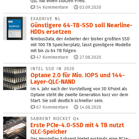
QLC hat einen stolzen Preis.
54
Kommentare
03.09.2020
EXADRIVE NL
Günstigere 64-TB-SSD soll Nearline-
HDDs ersetzen
NimbusData, der Anbieter der bisher größten SSD
mit 100 TB Speicherplatz, lässt günstigere Modelle
mit bis zu 64 TB folgen.
47
Kommentare
27.08.2020
INTEL SSD IN 2020
Optane 2.0 für Mio. IOPS und 144-
Layer-QLC-NAND
Im 4. Jahr nach der Vorstellung von 3D XPoint als
Optane steht die zweite Generation kurz vor dem
Start. Sie soll deutlich schneller sein.
67
Kommentare
14.08.2020
SABRENT ROCKET Q4
Erste PCIe-4.0-SSD mit 4 TB nutzt
QLC-Speicher
Der Hersteller Sabrent bietet erstmals eine PCIe-