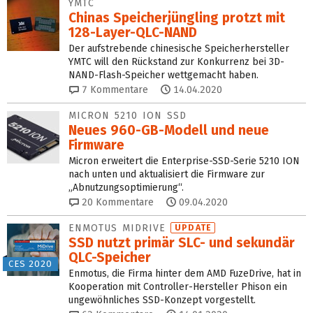
YMTC
Chinas Speicherjüngling protzt mit
128-Layer-QLC-NAND
Der aufstrebende chinesische Speicherhersteller
YMTC will den Rückstand zur Konkurrenz bei 3D-
NAND-Flash-Speicher wettgemacht haben.
7
Kommentare
14.04.2020
MICRON 5210 ION SSD
Neues 960-GB-Modell und neue
Firmware
Micron erweitert die Enterprise-SSD-Serie 5210 ION
nach unten und aktualisiert die Firmware zur
„Abnutzungsoptimierung“.
20
Kommentare
09.04.2020
ENMOTUS MIDRIVE
UPDATE
SSD nutzt primär SLC- und sekundär
QLC-Speicher
CES 2020
Enmotus, die Firma hinter dem AMD FuzeDrive, hat in
Kooperation mit Controller-Hersteller Phison ein
ungewöhnliches SSD-Konzept vorgestellt.