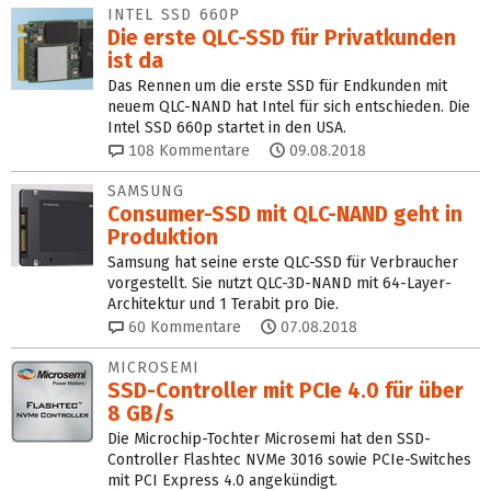
INTEL SSD 660P
Die erste QLC-SSD für Privatkunden
ist da
Das Rennen um die erste SSD für Endkunden mit
neuem QLC-NAND hat Intel für sich entschieden. Die
Intel SSD 660p startet in den USA.
108
Kommentare
09.08.2018
SAMSUNG
Consumer-SSD mit QLC‑NAND geht in
Produktion
Samsung hat seine erste QLC-SSD für Verbraucher
vorgestellt. Sie nutzt QLC-3D-NAND mit 64-Layer-
Architektur und 1 Terabit pro Die.
60
Kommentare
07.08.2018
MICROSEMI
SSD-Controller mit PCIe 4.0 für über
8 GB/s
Die Microchip-Tochter Microsemi hat den SSD-
Controller Flashtec NVMe 3016 sowie PCIe-Switches
mit PCI Express 4.0 angekündigt.