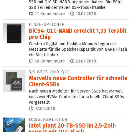
SSD mit QLC-3D-NAND begonnen haben. Die PCIe-
SSD sei Teil der neuen D5-Produktfamilie.
21
Kommentare
20.07.2018
FLASH-SPEICHER
BiCS4-QLC-NAND erreicht 1,33 Terabit
pro Chip
Western Digital und Toshiba Memory legen die
Messlatte für die Speicherkapazität von NAND-Flash
ein Stück höher.
48
Kommentare
20.07.2018
3,6 GB/S UND QLC
Marvells neue Controller für schnelle
Client-SSDs
Nach neuen Modellen für Server-SSDs hat Marvell
nun zwei NVMe-Controller für schnelle Client-SSDs
vorgestellt.
07.06.2018
MASSENSPEICHER
Intel plant 20-TB-SSD im 2,5-Zoll-
Format mit QLC-Flash