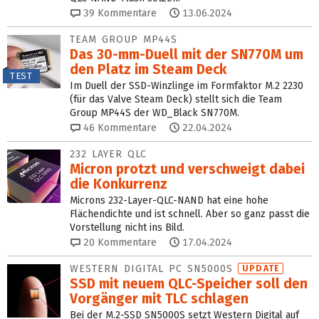
39
Kommentare
13.06.2024
TEAM GROUP MP44S
Das 30-mm-Duell mit der SN770M um
den Platz im Steam Deck
TEST
Im Duell der SSD-Winzlinge im Formfaktor M.2 2230
(für das Valve Steam Deck) stellt sich die Team
Group MP44S der WD_Black SN770M.
46
Kommentare
22.04.2024
232 LAYER QLC
Micron protzt und verschweigt dabei
die Konkurrenz
Microns 232-Layer-QLC-NAND hat eine hohe
Flächendichte und ist schnell. Aber so ganz passt die
Vorstellung nicht ins Bild.
20
Kommentare
17.04.2024
WESTERN DIGITAL PC SN5000S
UPDATE
SSD mit neuem QLC-Speicher soll den
Vorgänger mit TLC schlagen
Bei der M.2-SSD SN5000S setzt Western Digital auf