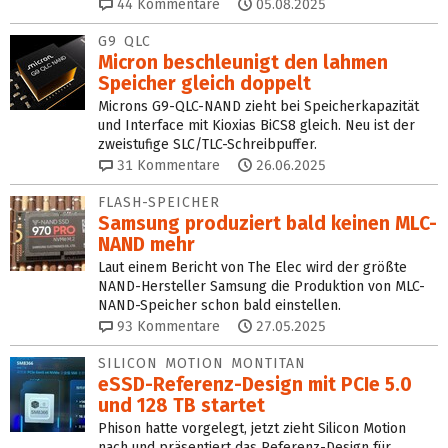
44
Kommentare
05.08.2025
G9 QLC
Micron beschleunigt den lahmen
Speicher gleich doppelt
Microns G9-QLC-NAND zieht bei Speicherkapazität
und Interface mit Kioxias BiCS8 gleich. Neu ist der
zweistufige SLC/TLC-Schreibpuffer.
31
Kommentare
26.06.2025
FLASH-SPEICHER
Samsung produziert bald keinen MLC-
NAND mehr
Laut einem Bericht von The Elec wird der größte
NAND-Hersteller Samsung die Produktion von MLC-
NAND-Speicher schon bald einstellen.
93
Kommentare
27.05.2025
SILICON MOTION MONTITAN
eSSD-Referenz-Design mit PCIe 5.0
und 128 TB startet
Phison hatte vorgelegt, jetzt zieht Silicon Motion
nach und präsentiert das Referenz-Design für