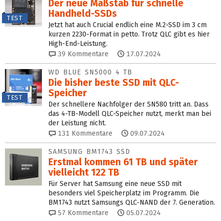
Der neue Maßstab für schnelle
Handheld-SSDs
TEST
Jetzt hat auch Crucial endlich eine M.2-SSD im 3 cm
kurzen 2230-Format in petto. Trotz QLC gibt es hier
High-End-Leistung.
39
Kommentare
17.07.2024
WD BLUE SN5000 4 TB
Die bisher beste SSD mit QLC-
Speicher
TEST
Der schnellere Nachfolger der SN580 tritt an. Dass
das 4-TB-Modell QLC-Speicher nutzt, merkt man bei
der Leistung nicht.
131
Kommentare
09.07.2024
SAMSUNG BM1743 SSD
Erstmal kommen 61 TB und später
vielleicht 122 TB
Für Server hat Samsung eine neue SSD mit
besonders viel Speicherplatz im Programm. Die
BM1743 nutzt Samsungs QLC-NAND der 7. Generation.
57
Kommentare
05.07.2024