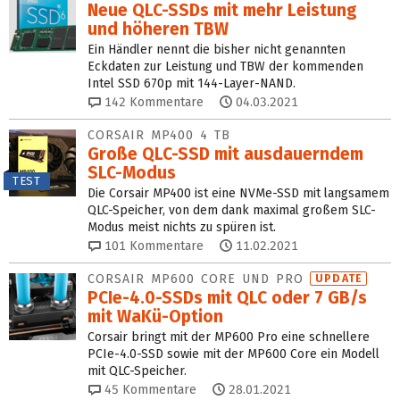
Neue QLC-SSDs mit mehr Leistung
und höheren TBW
Ein Händler nennt die bisher nicht genannten
Eckdaten zur Leistung und TBW der kommenden
Intel SSD 670p mit 144-Layer-NAND.
142
Kommentare
04.03.2021
CORSAIR MP400 4 TB
Große QLC-SSD mit ausdauerndem
SLC-Modus
TEST
Die Corsair MP400 ist eine NVMe-SSD mit langsamem
QLC-Speicher, von dem dank maximal großem SLC-
Modus meist nichts zu spüren ist.
101
Kommentare
11.02.2021
CORSAIR MP600 CORE UND PRO
UPDATE
PCIe-4.0-SSDs mit QLC oder 7 GB/s
mit WaKü-Option
Corsair bringt mit der MP600 Pro eine schnellere
PCIe-4.0-SSD sowie mit der MP600 Core ein Modell
mit QLC-Speicher.
45
Kommentare
28.01.2021