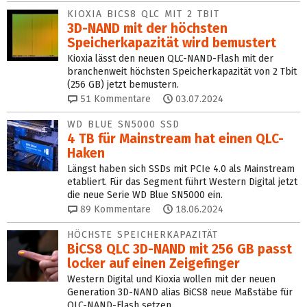
KIOXIA BICS8 QLC MIT 2 TBIT
3D-NAND mit der höchsten
Speicherkapazität wird bemustert
Kioxia lässt den neuen QLC-NAND-Flash mit der
branchenweit höchsten Speicherkapazität von 2 Tbit
(256 GB) jetzt bemustern.
51
Kommentare
03.07.2024
WD BLUE SN5000 SSD
4 TB für Mainstream hat einen QLC-
Haken
Längst haben sich SSDs mit PCIe 4.0 als Mainstream
etabliert. Für das Segment führt Western Digital jetzt
die neue Serie WD Blue SN5000 ein.
89
Kommentare
18.06.2024
HÖCHSTE SPEICHERKAPAZITÄT
BiCS8 QLC 3D-NAND mit 256 GB passt
locker auf einen Zeigefinger
Western Digital und Kioxia wollen mit der neuen
Generation 3D-NAND alias BiCS8 neue Maßstäbe für
QLC-NAND-Flash setzen.