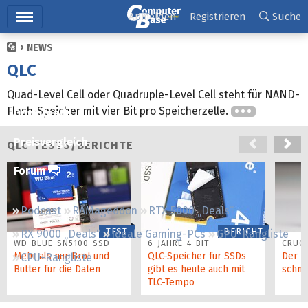
Hauptmenü
Anmelden
Registrieren
Suche
NEWS
Ticker
QLC
Tests
Quad-Level Cell oder Quadruple-Level Cell steht für NAND-
Flash-Speicher mit vier Bit pro Speicherzelle.
Downloads
Preisvergleich
QLC TESTS/BERICHTE
Forum
Podcast
RAMageddon
RTX 5000 „Deals“
TEST
BERICHT
RX 9000 „Deals“
Ideale Gaming-PCs
GPU-Rangliste
WD BLUE SN5100 SSD
6 JAHRE 4 BIT
CRUCI
Mehr als nur Brot und
QLC-Speicher für SSDs
Der n
CPU-Rangliste
Butter für die Daten
gibt es heute auch mit
schne
TLC-Tempo