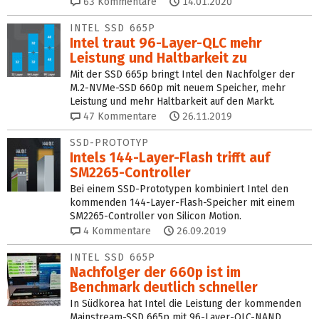
63
Kommentare
14.01.2020
INTEL SSD 665P
Intel traut 96-Layer-QLC mehr
Leistung und Haltbarkeit zu
Mit der SSD 665p bringt Intel den Nachfolger der
M.2-NVMe-SSD 660p mit neuem Speicher, mehr
Leistung und mehr Haltbarkeit auf den Markt.
47
Kommentare
26.11.2019
SSD-PROTOTYP
Intels 144-Layer-Flash trifft auf
SM2265‑Controller
Bei einem SSD-Prototypen kombiniert Intel den
kommenden 144-Layer-Flash-Speicher mit einem
SM2265-Controller von Silicon Motion.
4
Kommentare
26.09.2019
INTEL SSD 665P
Nachfolger der 660p ist im
Benchmark deutlich schneller
In Südkorea hat Intel die Leistung der kommenden
Mainstream-SSD 665p mit 96-Layer-QLC-NAND