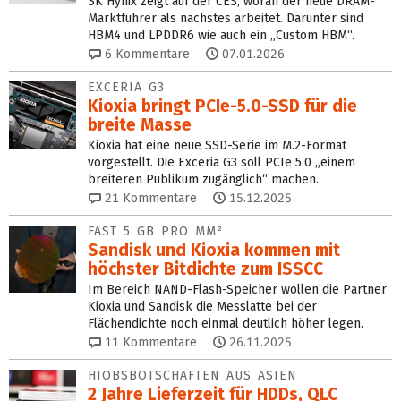
SK Hynix zeigt auf der CES, woran der neue DRAM-
Marktführer als nächstes arbeitet. Darunter sind
HBM4 und LPDDR6 wie auch ein „Custom HBM“.
6
Kommentare
07.01.2026
EXCERIA G3
Kioxia bringt PCIe-5.0-SSD für die
breite Masse
Kioxia hat eine neue SSD-Serie im M.2-Format
vorgestellt. Die Exceria G3 soll PCIe 5.0 „einem
breiteren Publikum zugänglich“ machen.
21
Kommentare
15.12.2025
FAST 5 GB PRO MM²
Sandisk und Kioxia kommen mit
höchster Bitdichte zum ISSCC
Im Bereich NAND-Flash-Speicher wollen die Partner
Kioxia und Sandisk die Messlatte bei der
Flächendichte noch einmal deutlich höher legen.
11
Kommentare
26.11.2025
HIOBSBOTSCHAFTEN AUS ASIEN
2 Jahre Lieferzeit für HDDs, QLC