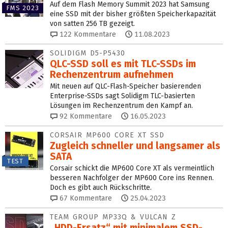
Auf dem Flash Memory Summit 2023 hat Samsung
FMS 2023
eine SSD mit der bisher größten Speicherkapazität
von satten 256 TB gezeigt.
122
Kommentare
11.08.2023
SOLIDIGM D5-P5430
QLC-SSD soll es mit TLC-SSDs im
Rechenzentrum aufnehmen
Mit neuen auf QLC-Flash-Speicher basierenden
Enterprise-SSDs sagt Solidigm TLC-basierten
Lösungen im Rechenzentrum den Kampf an.
92
Kommentare
16.05.2023
CORSAIR MP600 CORE XT SSD
Zugleich schneller und langsamer als
SATA
TEST
Corsair schickt die MP600 Core XT als vermeintlich
besseren Nachfolger der MP600 Core ins Rennen.
Doch es gibt auch Rückschritte.
67
Kommentare
25.04.2023
TEAM GROUP MP33Q & VULCAN Z
„HDD-Ersatz“ mit minimalem SSD-