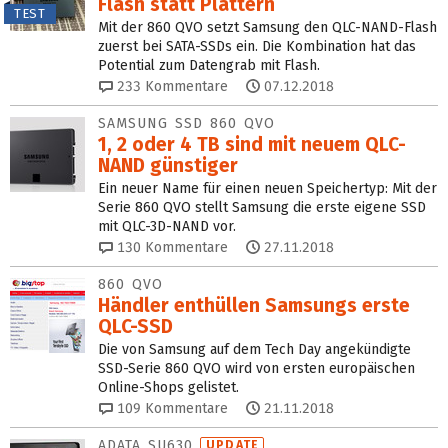
Flash statt Plattern
TEST
Mit der 860 QVO setzt Samsung den QLC-NAND-Flash
zuerst bei SATA-SSDs ein. Die Kombination hat das
Potential zum Datengrab mit Flash.
233
Kommentare
07.12.2018
SAMSUNG SSD 860 QVO
1, 2 oder 4 TB sind mit neuem QLC-
NAND günstiger
Ein neuer Name für einen neuen Speichertyp: Mit der
Serie 860 QVO stellt Samsung die erste eigene SSD
mit QLC-3D-NAND vor.
130
Kommentare
27.11.2018
860 QVO
Händler enthüllen Samsungs erste
QLC‑SSD
Die von Samsung auf dem Tech Day angekündigte
SSD-Serie 860 QVO wird von ersten europäischen
Online-Shops gelistet.
109
Kommentare
21.11.2018
ADATA SU630
UPDATE