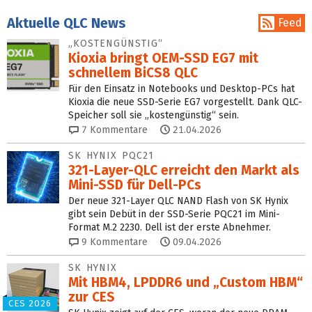
Aktuelle QLC News
Feed
„KOSTENGÜNSTIG“
Kioxia bringt OEM-SSD EG7 mit
schnellem BiCS8 QLC
Für den Einsatz in Notebooks und Desktop-PCs hat
Kioxia die neue SSD-Serie EG7 vorgestellt. Dank QLC-
Speicher soll sie „kostengünstig“ sein.
7
Kommentare
21.04.2026
SK HYNIX PQC21
321-Layer-QLC erreicht den Markt als
Mini-SSD für Dell-PCs
Der neue 321-Layer QLC NAND Flash von SK Hynix
gibt sein Debüt in der SSD-Serie PQC21 im Mini-
Format M.2 2230. Dell ist der erste Abnehmer.
9
Kommentare
09.04.2026
SK HYNIX
Mit HBM4, LPDDR6 und „Custom HBM“
zur CES
CES 2026