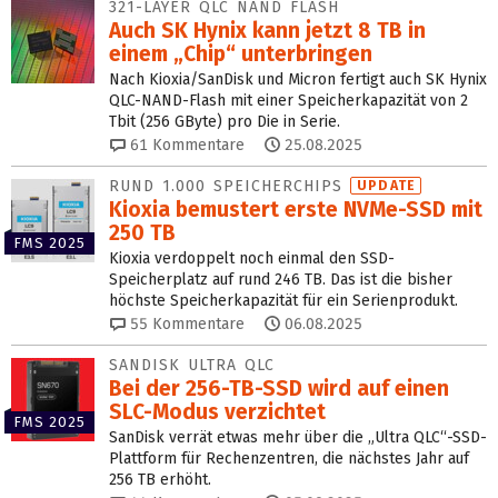
321-LAYER QLC NAND FLASH
Auch SK Hynix kann jetzt 8 TB in
einem „Chip“ unterbringen
Nach Kioxia/SanDisk und Micron fertigt auch SK Hynix
QLC-NAND-Flash mit einer Speicherkapazität von 2
Tbit (256 GByte) pro Die in Serie.
61
Kommentare
25.08.2025
RUND 1.000 SPEICHERCHIPS
UPDATE
Kioxia bemustert erste NVMe-SSD mit
250 TB
FMS 2025
Kioxia verdoppelt noch einmal den SSD-
Speicherplatz auf rund 246 TB. Das ist die bisher
höchste Speicherkapazität für ein Serienprodukt.
55
Kommentare
06.08.2025
SANDISK ULTRA QLC
Bei der 256-TB-SSD wird auf einen
SLC-Modus verzichtet
FMS 2025
SanDisk verrät etwas mehr über die „Ultra QLC“-SSD-
Plattform für Rechenzentren, die nächstes Jahr auf
256 TB erhöht.