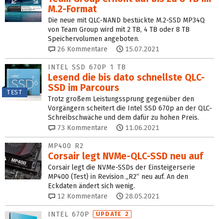
M.2-Format
Die neue mit QLC-NAND bestückte M.2-SSD MP34Q
von Team Group wird mit 2 TB, 4 TB oder 8 TB
Speichervolumen angeboten.
26
Kommentare
15.07.2021
INTEL SSD 670P 1 TB
Lesend die bis dato schnellste QLC-
SSD im Parcours
TEST
Trotz großem Leistungssprung gegenüber den
Vorgängern scheitert die Intel SSD 670p an der QLC-
Schreibschwäche und dem dafür zu hohen Preis.
73
Kommentare
11.06.2021
MP400 R2
Corsair legt NVMe-QLC-SSD neu auf
Corsair legt die NVMe-SSDs der Einsteigerserie
MP400 (Test) in Revision „R2“ neu auf. An den
Eckdaten ändert sich wenig.
12
Kommentare
28.05.2021
INTEL 670P
UPDATE 2