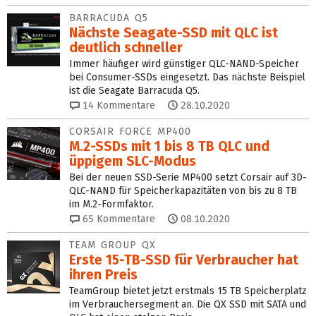
BARRACUDA Q5
Nächste Seagate-SSD mit QLC ist
deutlich schneller
Immer häufiger wird günstiger QLC-NAND-Speicher
bei Consumer-SSDs eingesetzt. Das nächste Beispiel
ist die Seagate Barracuda Q5.
14
Kommentare
28.10.2020
CORSAIR FORCE MP400
M.2-SSDs mit 1 bis 8 TB QLC und
üppigem SLC-Modus
Bei der neuen SSD-Serie MP400 setzt Corsair auf 3D-
QLC-NAND für Speicherkapazitäten von bis zu 8 TB
im M.2-Formfaktor.
65
Kommentare
08.10.2020
TEAM GROUP QX
Erste 15-TB-SSD für Verbraucher hat
ihren Preis
TeamGroup bietet jetzt erstmals 15 TB Speicherplatz
im Verbrauchersegment an. Die QX SSD mit SATA und