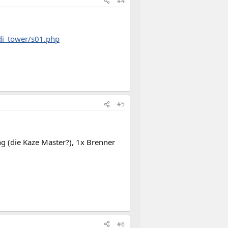
#4
di_tower/s01.php
#5
ng (die Kaze Master?), 1x Brenner
#6