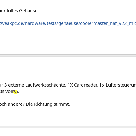
nur tolles Gehäuse:
tweakpc.de/hardware/tests/gehaeuse/coolermaster_haf_922_mi
ur 3 externe Laufwerksschächte. 1X Cardreader, 1x Lüftersteueru
ts voll
.
och andere? Die Richtung stimmt.