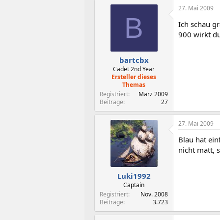
27. Mai 2009
B
Ich schau gr
900 wirkt du
bartcbx
Cadet 2nd Year
Ersteller dieses
Themas
Registriert
März 2009
Beiträge
27
27. Mai 2009
Blau hat ei
nicht matt, 
Luki1992
Captain
Registriert
Nov. 2008
Beiträge
3.723