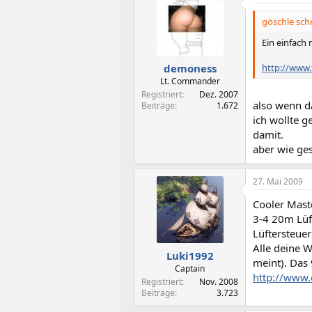
göschle schr
Ein einfach 
http://www
demoness
Lt. Commander
Registriert
Dez. 2007
also wenn da
Beiträge
1.672
ich wollte 
damit.
aber wie ges
27. Mai 2009
Cooler Mast
3-4 20m Lüft
Lüftersteuer
Alle deine W
Luki1992
meint). Das 
Captain
http://www.
Registriert
Nov. 2008
Beiträge
3.723