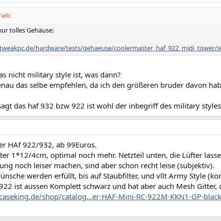
ieb:
nur tolles Gehäuse:
.tweakpc.de/hardware/tests/gehaeuse/coolermaster_haf_922_midi_tower/s
s nicht military style ist, was dann?
genau das selbe empfehlen, da ich den größeren bruder davon hab
agt das haf 932 bzw 922 ist wohl der inbegriff des military styles 
er HAf 922/932, ab 99Euros.
er 1*12/4cm, optimal noch mehr. Netzteil unten, die Lüfter lass
ung noch leiser machen, sind aber schon recht leise (subjektiv).
ünsche werden erfüllt, bis auf Staubfilter, und vllt Army Style 
922 ist aussen Komplett schwarz und hat aber auch Mesh Gitter, d
caseking.de/shop/catalog...er-HAF-Mini-RC-922M-KKN1-GP-black