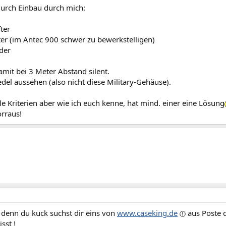
durch Einbau durch mich:
fter
lter (im Antec 900 schwer zu bewerkstelligen)
der
amit bei 3 Meter Abstand silent.
 edel aussehen (also nicht diese Military-Gehäuse).​
lle Kriterien aber wie ich euch kenne, hat mind. einer eine Lösung
rraus!
 denn du kuck suchst dir eins von
www.caseking.de
aus Poste d
sst !