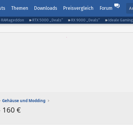
sts
Themen
Downloads
Preisvergleich
Forum
A
RAMageddon
RTX 5000 „Deals“
RX 9000 „Deals“
Ideale Gamin
Gehäuse und Modding
 160 €