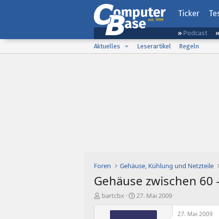
Ticker
Te
Podcast
Aktuelles
Leserartikel
Regeln
Foren
Gehäuse, Kühlung und Netzteile
Gehäuse zwischen 60 -
E
E
bartcbx
27. Mai 2009
r
r
s
s
27. Mai 2009