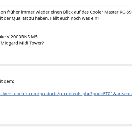
chon früher immer wieder einen Blick auf das Cooler Master RC-6
 der Qualität zu haben. Fällt euch noch was ein?
take VJ2000BNS M5
 Midgard Midi Tower?
it dem:
silverstonetek.com/products/p_contents.php?pno=FT01&area=d