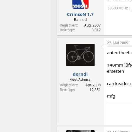
E8500 4GHz |
CrimsoN 1.7
Banned
Registriert
Aug. 2007
Beiträge
3.017
27. Mai 2009
antec theeh
140mm lüft
ersezten
dorndi
Fleet Admiral
cardreader 
Registriert
Apr. 2008
Beiträge
12.351
mfg