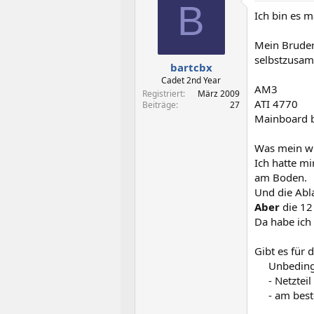
t
t
B
Ich bin es 
e
e
l
l
l
l
Mein Bruder
e
t
selbstzusam
bartcbx
r
a
m
Cadet 2nd Year
AM3
Registriert
März 2009
ATI 4770
Beiträge
27
Mainboard b
Was mein wi
Ich hatte mi
am Boden.
Und die Abla
Aber
die 12
Da habe ich 
Gibt es für 
Unbeding
- Netztei
- am bes