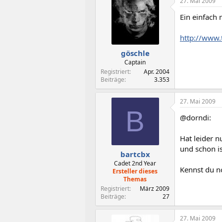
27. Mai 2009
Ein einfach 
http://www.
göschle
Captain
Registriert
Apr. 2004
Beiträge
3.353
27. Mai 2009
B
@dorndi:
Hat leider n
und schon is
bartcbx
Cadet 2nd Year
Kennst du n
Ersteller dieses
Themas
Registriert
März 2009
Beiträge
27
27. Mai 2009