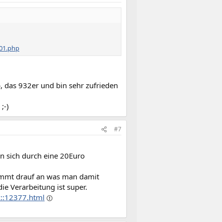
01.php
, das 932er und bin sehr zufrieden
;-)
#7
en sich durch eine 20Euro
(kommt drauf an was man damit
ie Verarbeitung ist super.
::12377.html