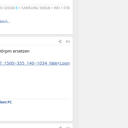
 WD 320GB
B
+ SAMSUNG 500GB + WD 1.5TB
itch...
#3
200rpm ersetzen
~357_1500~355_140~1034_Yate+Loon
lent PC