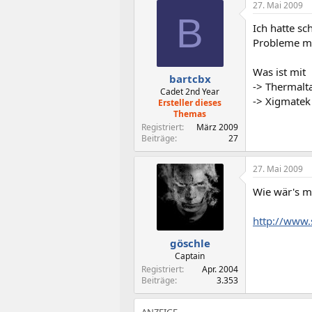
27. Mai 2009
B
Ich hatte s
Probleme mit
Was ist mit
bartcbx
-> Thermal
Cadet 2nd Year
-> Xigmatek
Ersteller dieses
Themas
Registriert
März 2009
Beiträge
27
27. Mai 2009
Wie wär's m
http://www.
göschle
Captain
Registriert
Apr. 2004
Beiträge
3.353