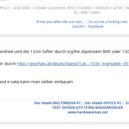
 P5Q-E | 4GB DDR2 | GTX460 Cyclone/OC 855/1710/4000 | MODU82+ 425W |
G
| WIN 7 64BIT
Ill see you when the sun sets...
|
So cry me a fucking river b
Last.Fm
|
Facebook
undred und die 12cm lüfter durch scythe slipstream 800 oder 1
er durch
http://geizhals.at/deutschland/?cat...1034_Xigmatek
und e-sata kann man selber einbauen
Der ideale MULTIMEDIA-PC
|
Der ideale OFFICE-PC
|
Si
TEST: NVIDIA GTX TITAN WASSERKÜHLER
www.hardwaremax.net