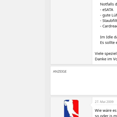
Notfalls 
- eSATA
- gute Lü
- Staubfi
- Cardrea
Im Idle d
Es sollte
Viele spezie
Danke im Vo
27. Mai 2009
Wie wäre es
so oder is mi