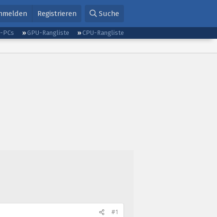
nmelden
Registrieren
Suche
g-PCs
GPU-Rangliste
CPU-Rangliste
#1