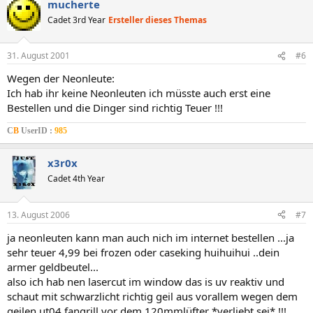
mucherte
Cadet 3rd Year
Ersteller dieses Themas
31. August 2001
#6
Wegen der Neonleute:
Ich hab ihr keine Neonleuten ich müsste auch erst eine
Bestellen und die Dinger sind richtig Teuer !!!
C
B
UserID :
985
x3r0x
Cadet 4th Year
13. August 2006
#7
ja neonleuten kann man auch nich im internet bestellen ...ja
sehr teuer 4,99 bei frozen oder caseking huihuihui ..dein
armer geldbeutel...
also ich hab nen lasercut im window das is uv reaktiv und
schaut mit schwarzlicht richtig geil aus vorallem wegen dem
geilen ut04 fangrill vor dem 120mmlüfter *verliebt sei* !!!