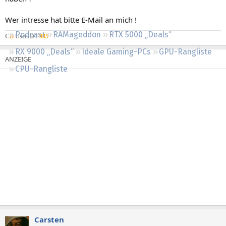
Regeln
Wer intresse hat bitte E-Mail an mich !
Podcast
RAMageddon
RTX 5000 „Deals“
C
B
UserID :
985
RX 9000 „Deals“
Ideale Gaming-PCs
GPU-Rangliste
CPU-Rangliste
Carsten