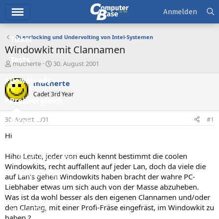
Hauptmenü
Anmelden
Overclocking und Undervolting von Intel-Systemen
Ticker
Windowkit mit Clannamen
Tests
E
E
mucherte
30. August 2001
r
r
Downloads
s
s
mucherte
t
t
Cadet 3rd Year
e
e
Preisvergleich
l
l
l
l
30. August 2001
#1
Forum
e
t
r
a
Hi
Aktuelles
m
Hiho Leute, jeder von euch kennt bestimmt die coolen
Empfohlene Inhalte
Windowkits, recht auffallent auf jeder Lan, doch da viele die
Neue Beiträge
auf Lan's gehen Windowkits haben bracht der wahre PC-
Liebhaber etwas um sich auch von der Masse abzuheben.
Neueste Aktivitäten
Was ist da wohl besser als den eigenen Clannamen und/oder
den Clantag, mit einer Profi-Fräse eingefräst, im Windowkit zu
Leserartikel
haben ?