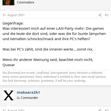
Commodore
31. August 2001
#2
Gegenfrage:
Was interessiert mich auf einer LAN-Party mehr: Die games
und die leute die dort sind, oder was die für bunte lämpchen
und bemalten schnickschnack and ihre PC's heften?
Was bei PC's zählt, sind die inneren werte....sonst nix.
Wenn ihr anderer Meinung seid, beachtet mich nicht,
Quasar
You [humans] are erratic, conflicted, disorganized, every decision is debated,
every action questioned. Every individual is entitled to their own small opinion.
You lack harmony, cohesion, greatness. It will be your undoing.
makaara2k1
Lt. Commander
31. August 2001
#3