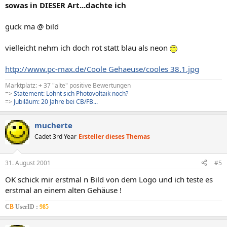
sowas in DIESER Art...dachte ich
guck ma @ bild
vielleicht nehm ich doch rot statt blau als neon
http://www.pc-max.de/Coole Gehaeuse/cooles 38.1.jpg
Marktplatz: + 37 "alte" positive Bewertungen
=>
Statement: Lohnt sich Photovoltaik noch?
=>
Jubiläum: 20 Jahre bei CB/FB...
mucherte
Cadet 3rd Year
Ersteller dieses Themas
31. August 2001
#5
OK schick mir erstmal n Bild von dem Logo und ich teste es
erstmal an einem alten Gehäuse !
C
B
UserID :
985