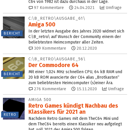
C64 von 1982 ist dazu durchaus in der Lage.
97
Kommentare
24.04.2021
Umfrage
C:\B_RETRO\AUSGABE_61\
Amiga 500
In der letzten Ausgabe des Jahres 2020 widmet sich
BERICHT
C:\B_retro\ auf Wunsch der Community einem der
beliebtesten Heimcomputer aller Zeiten.
309
Kommentare
20.12.2020
C:\B_RETRO\AUSGABE_56\
Der Commodore 64
Mit einer 1,024 MHz schnellen CPU, 64 kB RAM und
BERICHT
20 kB ROM avancierte der C64 alias „Brotkasten“
zum beliebtesten Heimcomputer (s)einer Ära.
276
Kommentare
15.11.2020
Umfrage
AMIGA 500
Retro Games kündigt Nachbau des
Klassikers für 2021 an
RETRO
Nachdem Retro Games mit dem TheC64 Mini und
dem TheC64 bereits einen Klassiker neu aufgelegt
hat, soll 2021 der Amiga 500 folgen.