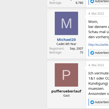
nutzerbe
R
Beiträge
8.780
e
a
4. Mai 2022
k
M
t
Moin,
i
o
bei deinem 
n
Schau mal ü
e
den vorheri
n
Michael20
:
Cadet 4th Year
http://eu.batt
Registriert
Sep. 2007
Beiträge
75
nutzerbe
R
e
a
4. Mai 2022
k
P
t
Ich vermute 
i
o
1&1 oder O2 
n
Kündigung) s
e
muessen.
n
pufferueberlauf
Ansonsten sp
:
Gast
nutzerbe
R
e