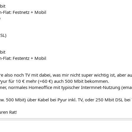
bit
n-Flat: Festnetz + Mobil
D
SL)
bit
n-Flat: Festentz + Mobil
e also noch TV mit dabei, was mir nicht super wichtig ist, aber auc
Pyur für 10 € mehr (=60 €) auch 500 Mbit bekommen.
er, normales Homeoffice mit typischer Intermnet-Nutzung (email,
w. 500 Mbit) über Kabel bei Pyur inkl. TV, oder 250 Mbit DSL be
uren Rat!