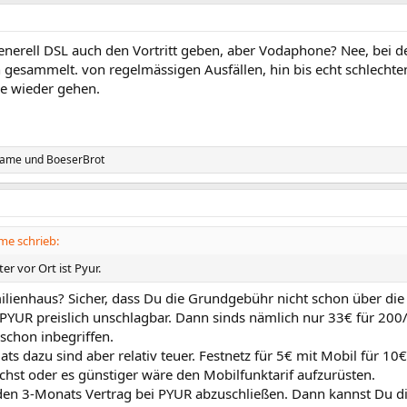
enerell DSL auch den Vortritt geben, aber Vodaphone? Nee, bei d
 gesammelt. von regelmässigen Ausfällen, hin bis echt schlechte
ie wieder gehen.
name
und
BoeserBrot
e schrieb:
er vor Ort ist Pyur.
lienhaus? Sicher, dass Du die Grundgebühr nicht schon über die
 PYUR preislich unschlagbar. Dann sinds nämlich nur 33€ für 200/
schon inbegriffen.
lats dazu sind aber relativ teuer. Festnetz für 5€ mit Mobil für 10€
chst oder es günstiger wäre den Mobilfunktarif aufzurüsten.
 den 3-Monats Vertrag bei PYUR abzuschließen. Dann kannst Du di