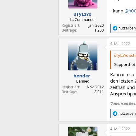
n
e
- kann
@h00
n
sTyLzYo
:
Lt. Commander
Registriert
Jan. 2020
nutzerbe
R
Beiträge
1.200
e
a
4. Mai 2022
k
t
i
sTyLzYo schr
o
n
Supporthot
e
n
Kann ich so 
bender_
:
den letzten 
Banned
zeitnah und 
Registriert
Nov. 2012
Beiträge
8.311
Ansprechpar
"American Beer 
nutzerbe
R
e
a
4. Mai 2022
k
t