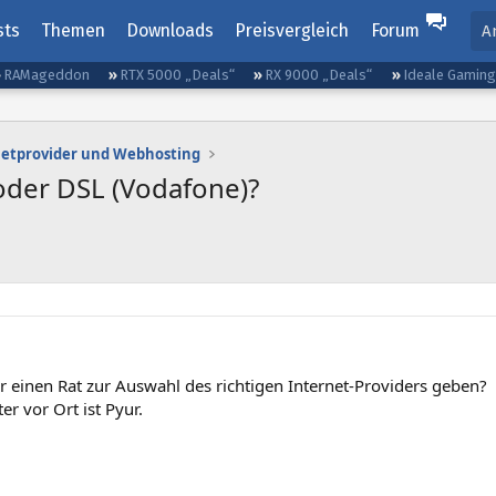
sts
Themen
Downloads
Preisvergleich
Forum
A
RAMageddon
RTX 5000 „Deals“
RX 9000 „Deals“
Ideale Gamin
netprovider und Webhosting
 oder DSL (Vodafone)?
r einen Rat zur Auswahl des richtigen Internet-Providers geben?
er vor Ort ist Pyur.