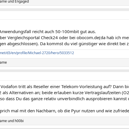
name
und
Engaged
Anwendungsfall reicht auch 50-100mbit gut aus.
ber Vergleichsportal Check24 oder bei obocom.de(da hab ich mei
gen abgeschlossen). Da kommst du viel günstiger wie direkt bei
le.net/d3/en/profile/Michael-2720/hero/5033512
name
Vodafon tritt als Reseller einer Telekom-Vorleistung auf? Dann bi
als Alternativen an; beide erlauben kurze Vertragslaufzeiten (O2
o dass Du das ganze relativ unverbindlich ausprobieren kannst o
rich mal mit den Nachbarn, ob die Pyur nutzen und wie zufrieden
name
und
h00bi