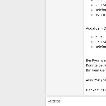
200 M
Telefo
TV: H
Vodafoen (D
50 €
250 M
Telefo
Bei Pyur wär
Könnte bei 
Bin kein Gam
Also 250 (bz
Danke für E