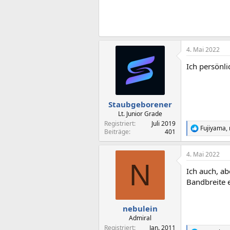
4. Mai 2022
Ich persönl
Staubgeborener
Lt. Junior Grade
Registriert
Juli 2019
Fujiyama
,
R
Beiträge
401
e
a
4. Mai 2022
k
N
t
Ich auch, a
i
o
Bandbreite 
n
e
n
nebulein
:
Admiral
Registriert
Jan. 2011