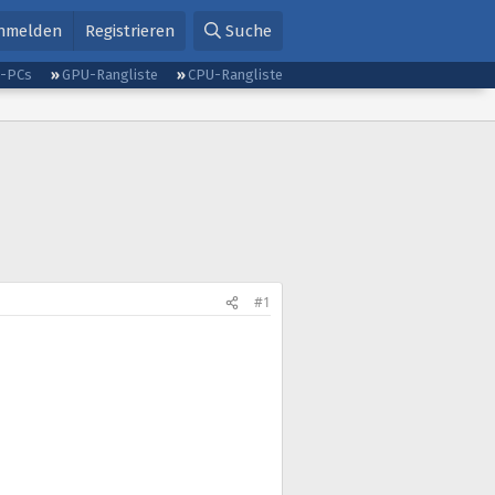
nmelden
Registrieren
Suche
g-PCs
GPU-Rangliste
CPU-Rangliste
#1