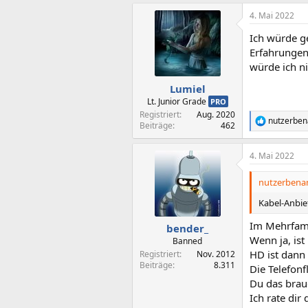
a
4. Mai 2022
k
t
Ich würde g
i
o
Erfahrungen
n
würde ich n
e
n
Lumiel
:
Lt. Junior Grade
PRO
Registriert
Aug. 2020
nutzerbe
R
Beiträge
462
e
a
4. Mai 2022
k
t
i
nutzerbenam
o
n
Kabel-Anbiet
e
n
Im Mehrfami
bender_
:
Wenn ja, ist
Banned
HD ist dann 
Registriert
Nov. 2012
Beiträge
8.311
Die Telefonf
Du das brau
Ich rate dir