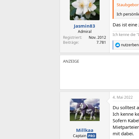
i
Staubgebore
o
n
Ich persönl
e
n
Das ist eine
Jasmin83
:
Admiral
Ich kenne die 
Registriert
Nov. 2012
Beiträge
7.781
nutzerbe
R
e
a
k
t
i
o
n
e
n
:
4. Mai 2022
Du solltest 
Ich kenne k
Sofern Kabe
Mietparteie
Millkaa
mit dabei.
Captain
PRO