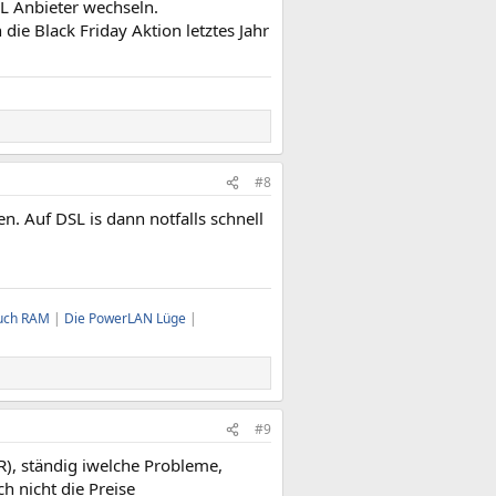
L Anbieter wechseln.
ie Black Friday Aktion letztes Jahr
#8
en. Auf DSL is dann notfalls schnell
uch RAM
|
Die PowerLAN Lüge
|
#9
R), ständig iwelche Probleme,
 nicht die Preise