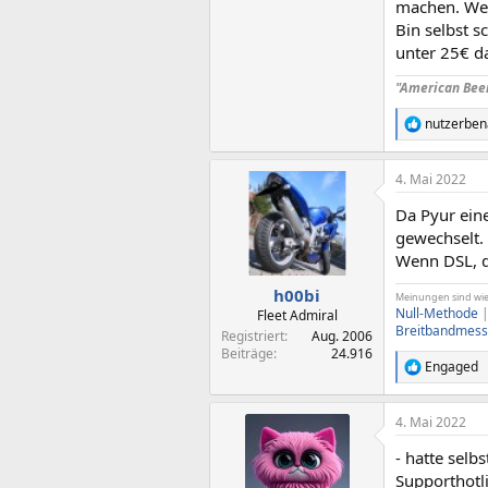
machen. Wen
Bin selbst s
unter 25€ da
"American Beer 
nutzerbe
R
e
a
4. Mai 2022
k
t
Da Pyur eine
i
o
gewechselt.
n
Wenn DSL, d
e
n
h00bi
Meinungen sind wie A
:
Null-Methode
Fleet Admiral
Breitbandmess
Registriert
Aug. 2006
Beiträge
24.916
Engaged
R
e
a
4. Mai 2022
k
t
- hatte sel
i
o
Supporthotl