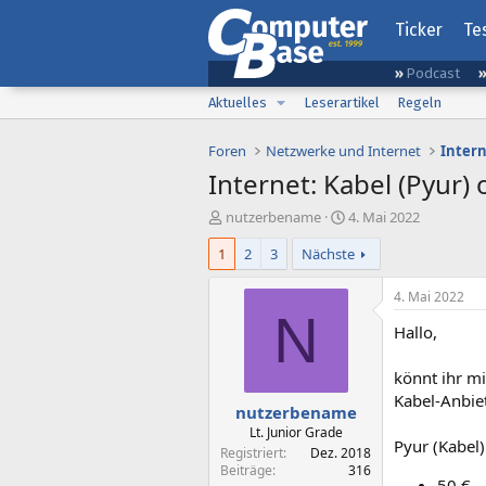
Ticker
Te
Podcast
Aktuelles
Leserartikel
Regeln
Foren
Netzwerke und Internet
Inter
Internet: Kabel (Pyur)
E
E
nutzerbename
4. Mai 2022
r
r
1
2
3
Nächste
s
s
t
t
e
e
4. Mai 2022
l
l
N
Hallo,
l
l
e
t
r
a
könnt ihr mi
m
Kabel-Anbiet
nutzerbename
Lt. Junior Grade
Pyur (Kabel)
Registriert
Dez. 2018
Beiträge
316
50 €