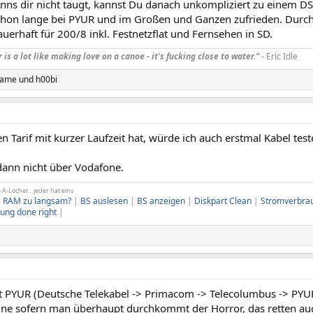
ns dir nicht taugt, kannst Du danach unkompliziert zu einem DS
chon lange bei PYUR und im Großen und Ganzen zufrieden. Durch d
uerhaft für 200/8 inkl. Festnetzflat und Fernsehen in SD.
is a lot like making love on a canoe - it's fucking close to water."
- Eric Idle
name
und
h00bi
n Tarif mit kurzer Laufzeit hat, würde ich auch erstmal Kabel test
ann nicht über Vodafone.
-Löcher... jeder hat eins
|
RAM zu langsam?
|
BS auslesen
|
BS anzeigen
|
Diskpart Clean
|
Stromverbra
ung done right
|
bst PYUR (Deutsche Telekabel -> Primacom -> Telecolumbus -> PYU
ine sofern man überhaupt durchkommt der Horror, das retten auch