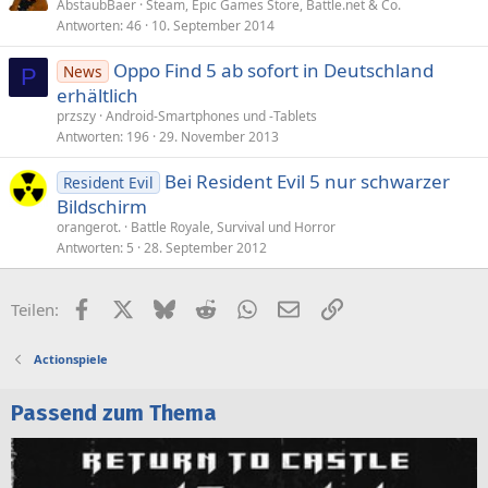
AbstaubBaer
Steam, Epic Games Store, Battle.net & Co.
Antworten
46
10. September 2014
Oppo Find 5 ab sofort in Deutschland
News
P
erhältlich
przszy
Android-Smartphones und -Tablets
Antworten
196
29. November 2013
Bei Resident Evil 5 nur schwarzer
Resident Evil
Bildschirm
orangerot.
Battle Royale, Survival und Horror
Antworten
5
28. September 2012
Facebook
X (Twitter)
Bluesky
Reddit
WhatsApp
E-Mail
Link
Teilen:
Actionspiele
Passend zum Thema