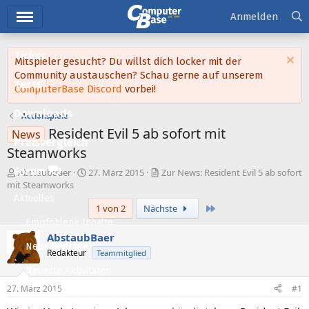
Hauptmenü
Anmelden
Ticker
Mitspieler gesucht? Du willst dich locker mit der
Community austauschen? Schau gerne auf unserem
Tests
ComputerBase Discord
vorbei!
Downloads
Actionspiele
Resident Evil 5 ab sofort mit
News
Preisvergleich
Steamworks
Forum
E
E
AbstaubBaer
27. März 2015
Zur News: Resident Evil 5 ab sofort
r
r
mit Steamworks
s
s
Aktuelles
Letzte
1 von 2
Nächste
t
t
e
e
Empfohlene Inhalte
l
l
AbstaubBaer
l
l
Neue Beiträge
Redakteur
Teammitglied
e
t
Neueste Aktivitäten
r
a
m
27. März 2015
#1
Leserartikel