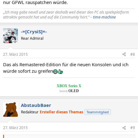
nur GFWL rauspatchen würde.
„Ich mag gabe nevell und zwar deshalb weil dieser den PC als spieleplatform
attraktiv gemacht hat und auf die Community hört.“ –
time-machine
-=[CrysiS]=-
Rear Admiral
27. März 2015
#8
Das als Remastered-Edition für die neuen Konsolen und ich
würde sofort zu greifen
XBOX Series X
OLED
Switch
AbstaubBaer
Redakteur
Ersteller dieses Themas
Teammitglied
27. März 2015
#9