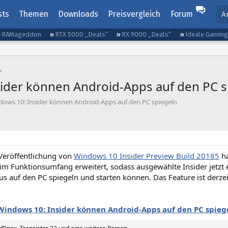
sts
Themen
Downloads
Preisvergleich
Forum
A
RAMageddon
RTX 5000 „Deals“
RX 9000 „Deals“
Ideale Gamin
ider können Android-Apps auf den PC s
dows 10: Insider können Android-Apps auf den PC spiegeln
 Veröffentlichung von
Windows 10 Insider Preview Build 20185
ha
 im Funktionsumfang erweitert, sodass ausgewählte Insider jetzt
s auf den PC spiegeln und starten können. Das Feature ist derz
Windows 10: Insider können Android-Apps auf den PC spieg