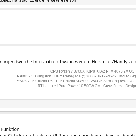
id0nex
,
Transistor 22
und eine weitere Person
on irgendwelche Infos, ob und wann weitere Hersteller/Handys un
CPU
Ryzen 7 3700X |
GPU
KFA2 RTX 4070 2X OC
RAM
32GB Kingston FURY Renegade @ 3600-18-19-20-42 |
MoBo
Gig
SSDs
2TB Crucial P5 - 1TB Crucial MX500 - 250GB Samsung 850 Evo 
NT
be quiet! Pure Power 10 500W CM
|
Case
Fractal Desig
 Funktion.
ein S7 bekommt bald ne S9 Rom und dann kann ich es auch nut