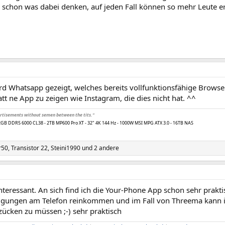
 schon was dabei denken, auf jeden Fall können so mehr Leute e
ird Whatsapp gezeigt, welches bereits vollfunktionsfähige Brows
att ne App zu zeigen wie Instagram, die dies nicht hat. ^^
vertisements without semen between the tits."
32GB DDR5 6000 CL38 - 2TB MP600 Pro XT - 32" 4K 144 Hz - 1000W MSI MPG ATX 3.0 - 16TB NAS
r50
,
Transistor 22
,
Steini1990
und 2 andere
interessant. An sich find ich die Your-Phone App schon sehr prakt
igungen am Telefon reinkommen und im Fall von Threema kann i
zücken zu müssen ;-) sehr praktisch