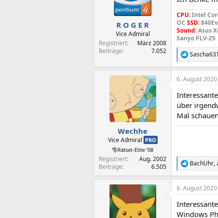
n
e
CPU:
Intel Cor
n
OC
SSD:
840Ev
R O G E R
:
Sound:
Asus X
Vice Admiral
Sanyo PLV-Z5
Registriert
März 2008
Beiträge
7.052
Sascha63
R
e
a
6. August 2020
k
t
Interessante
i
o
über irgend
n
Mal schauen,
e
n
Wechhe
:
Vice Admiral
PRO
🎅Rätsel-Elite ’08
Registriert
Aug. 2002
BachUhr
,
R
Beiträge
6.505
e
a
6. August 2020
k
t
Interessante
i
o
Windows Pho