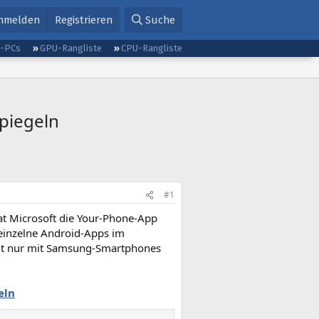
nmelden
Registrieren
Suche
g-PCs
GPU-Rangliste
CPU-Rangliste
piegeln
#1
t Microsoft die Your-Phone-App
 einzelne Android-Apps im
eit nur mit Samsung-Smartphones
eln