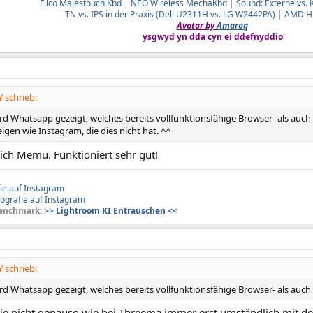
Filco Majestouch Kbd
|
NEO Wireless MechaKbd
|
Sound: Externe vs. 
TN vs. IPS in der Praxis (Dell U2311H vs. LG W2442PA)
|
AMD HD
Avatar by
Amaroq
ysgwyd yn dda cyn ei ddefnyddio
 schrieb:
ird Whatsapp gezeigt, welches bereits vollfunktionsfähige Browser- als auc
igen wie Instagram, die dies nicht hat. ^^
ich Memu. Funktioniert sehr gut!
ie auf Instagram
ografie auf Instagram
enchmark:
>>
Lightroom KI Entrauschen
<<
 schrieb:
ird Whatsapp gezeigt, welches bereits vollfunktionsfähige Browser- als au
e nicht genauso wie bei Threema immer erst umständlich mit 