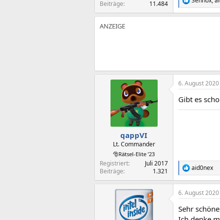
Sennox
,
a
R
Beiträge
11.484
e
a
k
t
i
o
n
e
n
:
6. August 2020
Gibt es sch
qappVI
Lt. Commander
🎅Rätsel-Elite ’23
Registriert
Juli 2017
aid0nex
R
Beiträge
1.321
e
a
6. August 2020
k
t
Sehr schöne
i
o
Ich denke m