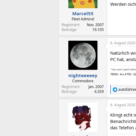
n
Werden sich
e
n
Marcel55
:
Fleet Admiral
Registriert
Nov. 2007
Beiträge
19.105
6. August 2020
Natürlich w
PC hat, anst
"You can't spell ad
nighteeeeey
7950X - Arc A750 - 
Commodore
Registriert
Jan. 2007
autofahre
R
Beiträge
4.359
e
a
6. August 2020
k
t
Klingt echt 
i
o
Benachricht
n
das Telefon 
e
n