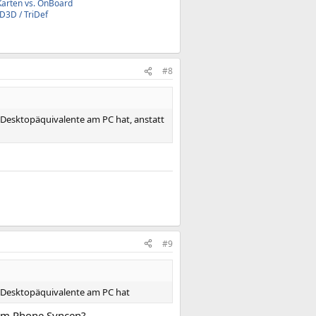
Karten vs. OnBoard
3D / TriDef
#8
h Desktopäquivalente am PC hat, anstatt
#9
ch Desktopäquivalente am PC hat
dem Phone Syncen?