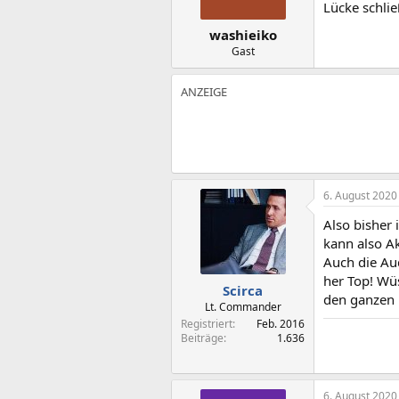
Lücke schli
washieiko
Gast
6. August 2020
Also bisher 
kann also Ak
Auch die Au
her Top! Wü
Scirca
den ganzen 
Lt. Commander
Registriert
Feb. 2016
Beiträge
1.636
6. August 2020