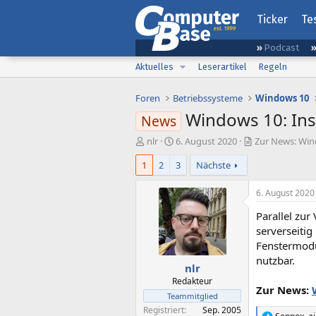
Ticker
Te
Podcast
Aktuelles
Leserartikel
Regeln
Foren
Betriebssysteme
Windows 10
Windows 10: Ins
News
E
E
nlr
6. August 2020
Zur News: Win
r
r
1
2
3
Nächste
s
s
t
t
e
e
6. August 2020
l
l
Parallel zur
l
l
e
t
serverseitig
r
a
Fenstermodu
m
nutzbar.
nlr
Redakteur
Zur News:
Teammitglied
Registriert
Sep. 2005