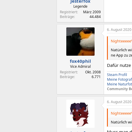
Jesterfox
:
Legende
Registriert
März 2009
Beiträge
44.484
6. August 2020
NighteeeeeY
Natürlich w
ne App zu ze
fox40phil
Dafür nutze 
Vice Admiral
Registriert
Okt. 2008
Steam Profil
Beiträge
6.771
Meine Fotograf
Meine Naturfot
Community B
6. August 2020
NighteeeeeY
Natürlich w
Muss man di