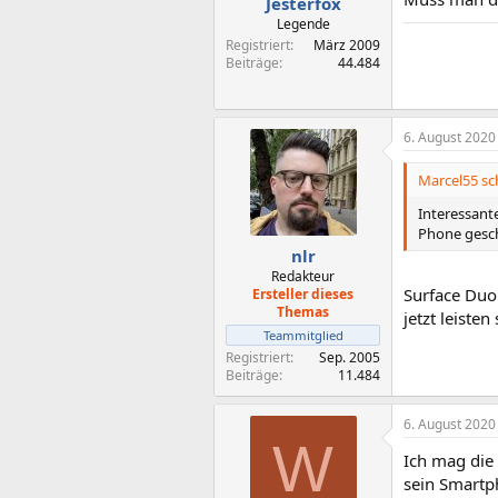
Jesterfox
Legende
Registriert
März 2009
Beiträge
44.484
6. August 2020
Marcel55 sc
Interessant
Phone gesche
nlr
Redakteur
Surface Duo
Ersteller dieses
Themas
jetzt leisten
Teammitglied
Registriert
Sep. 2005
Beiträge
11.484
6. August 2020
W
Ich mag die
sein Smartp