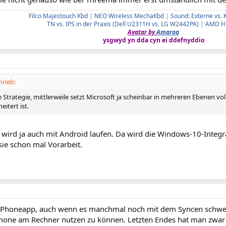
Filco Majestouch Kbd
|
NEO Wireless MechaKbd
|
Sound: Externe vs. 
TN vs. IPS in der Praxis (Dell U2311H vs. LG W2442PA)
|
AMD HD
Avatar by
Amaroq
ysgwyd yn dda cyn ei ddefnyddio
hrieb:
e Strategie, mittlerweile setzt Microsoft ja scheinbar in mehreren Ebenen 
itert ist.
 wird ja auch mit Android laufen. Da wird die Windows-10-Integr
 sie schon mal Vorarbeit.
 Phoneapp, auch wenn es manchmal noch mit dem Syncen schwer f
hone am Rechner nutzen zu können. Letzten Endes hat man zwar 