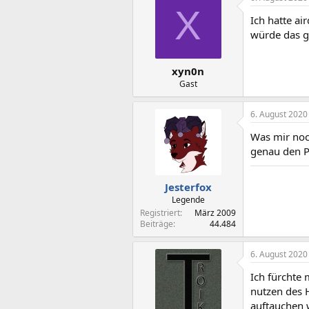
X
Ich hatte ai
würde das g
xyn0n
Gast
6. August 2020
Was mir noc
genau den Pu
Jesterfox
Legende
Registriert
März 2009
Beiträge
44.484
6. August 2020
Ich fürchte 
nutzen des H
auftauchen 