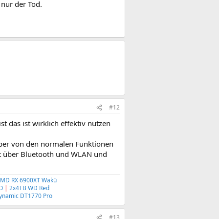
 nur der Tod.
#12
 das ist wirklich effektiv nutzen
Aber von den normalen Funktionen
ht über Bluetooth und WLAN und
AMD
RX 6900XT Wakü
O
|
2x4TB WD Red
ynamic DT1770 Pro
#13