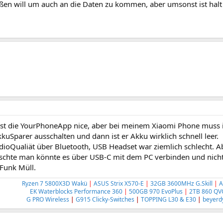
eßen will um auch an die Daten zu kommen, aber umsonst ist halt
ist die YourPhoneApp nice, aber bei meinem Xiaomi Phone muss ist
kuSparer ausschalten und dann ist er Akku wirklich schnell leer.
dioQualiät über Bluetooth, USB Headset war ziemlich schlecht. 
schte man könnte es über USB-C mit dem PC verbinden und nic
Funk Müll.
Ryzen 7 5800X3D Wakü
|
ASUS Strix X570-E
|
32GB 3600MHz G.Skill
|
EK Waterblocks Performance 360
|
500GB 970 EvoPlus
|
2TB 860 QV
G PRO Wireless
|
G915 Clicky-Switches
|
TOPPING L30 & E30
|
beyerd