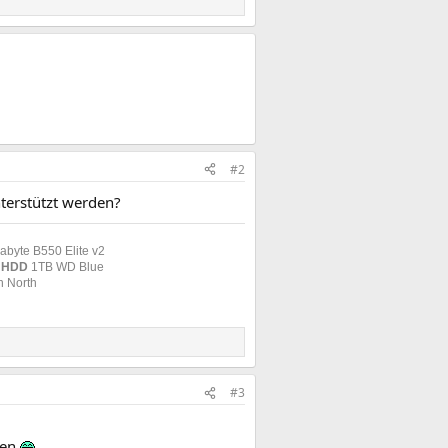
#2
terstützt werden?
abyte B550 Elite v2
|
HDD
1TB WD Blue
n North
#3
zen