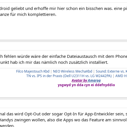
rdroid geliebt und erhoffe mir hier schon ein bisschen was. eine p
anze für mich komplettieren.
h fehlen würde wäre der einfache Dateiaustausch mit dem Phone, 
nkt hab ich mir das nämlich noch zusätzlich installiert.
Filco Majestouch Kbd
|
NEO Wireless MechaKbd
|
Sound: Externe vs. 
TN vs. IPS in der Praxis (Dell U2311H vs. LG W2442PA)
|
AMD HD
Avatar by
Amaroq
ysgwyd yn dda cyn ei ddefnyddio
mal das wird Opt-Out oder sogar Opt-In für App-Entwickler sein,
andys zwingen wollen, also die Apps wo das Feature am sinnvolls
werden.