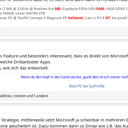
e i7 860 @ 3,5GHz @ Brocken Eco
MB:
Gigabyte P55A-UD4
RAM:
16GB DDR3 
o 500GB, Lexar NM790 4TB
onar DS @ Teufel Concept E Magnum PE
Gehäuse:
Lian Li PC-8
NT:
be quiet!
1
s Feature und besonders interessant, dass es direkt von Microsof
welche Drittanbieter Apps.
 wie sich das entwickelt.
Wenn du den Kopf in den Sand steckst, guckt dein Arsch immer noch
Mein PC bei SysProfile
aid0nex
,
romeon
und 5 andere
 Strategie, mittlerweile setzt Microsoft ja scheinbar in mehrere
ne gescheitert ist. Dazu kommen dann so Dinge wie z.B. das Au