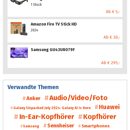
1 Stück
Ab € 5,-
Amazon Fire TV Stick HD
2024
Ab € 30,-
Samsung GU43U8079F
Ab € 295,-
Verwandte Themen
Audio/Video/Foto
Anker
Huawei
Galaxy Unpacked July 2024: Galaxy AI Is Here
In-Ear-Kopfhörer
Kopfhörer
Sennheiser
Smartphones
Samsung