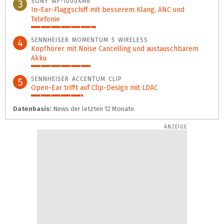
SONY WF-1000XM6
3
In-Ear-Flaggschiff mit besserem Klang, ANC und
Telefonie
36%
SENNHEISER MOMENTUM 5 WIRELESS
4
Kopfhörer mit Noise Cancelling und austauschbarem
Akku
33%
SENNHEISER ACCENTUM CLIP
5
Open-Ear trifft auf Clip-Design mit LDAC
29%
Datenbasis:
News der letzten 12 Monate.