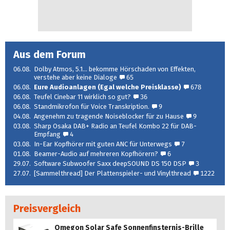
Aus dem Forum
06.08.
Dolby Atmos, 5.1... bekomme Hörschaden von Effekten,
verstehe aber keine Dialoge
65
06.08.
Eure Audioanlagen (Egal welche Preisklasse)
678
06.08.
Teufel Cinebar 11 wirklich so gut?
36
06.08.
Standmikrofon für Voice Transkription.
9
04.08.
Angenehm zu tragende Noiseblocker für zu Hause
9
03.08.
Sharp Osaka DAB+ Radio an Teufel Kombo 22 für DAB-
Empfang
4
03.08.
In-Ear Kopfhörer mit guten ANC für Unterwegs
7
01.08.
Beamer-Audio auf mehreren Kopfhörern?
6
29.07.
Software Subwoofer Saxx deepSOUND DS 150 DSP
3
27.07.
[Sammelthread] Der Plattenspieler- und Vinylthread
1222
Preisvergleich
Omegon Solar Safe Sonnenfinsternis-Brille