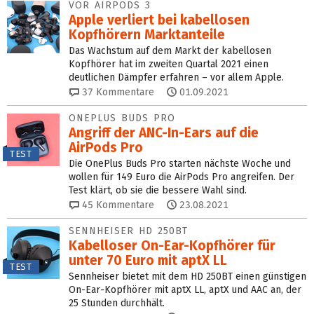
VOR AIRPODS 3
Apple verliert bei kabellosen
Kopfhörern Marktanteile
Das Wachstum auf dem Markt der kabellosen
Kopfhörer hat im zweiten Quartal 2021 einen
deutlichen Dämpfer erfahren – vor allem Apple.
37
Kommentare
01.09.2021
ONEPLUS BUDS PRO
Angriff der ANC-In-Ears auf die
AirPods Pro
TEST
Die OnePlus Buds Pro starten nächste Woche und
wollen für 149 Euro die AirPods Pro angreifen. Der
Test klärt, ob sie die bessere Wahl sind.
45
Kommentare
23.08.2021
SENNHEISER HD 250BT
Kabelloser On-Ear-Kopfhörer für
unter 70 Euro mit aptX LL
TEST
Sennheiser bietet mit dem HD 250BT einen günstigen
On-Ear-Kopfhörer mit aptX LL, aptX und AAC an, der
25 Stunden durchhält.