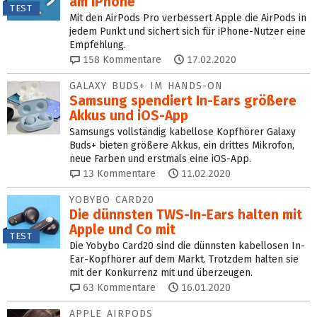
am iPhone
TEST
Mit den AirPods Pro verbessert Apple die AirPods in
jedem Punkt und sichert sich für iPhone-Nutzer eine
Empfehlung.
158
Kommentare
17.02.2020
GALAXY BUDS+ IM HANDS-ON
Samsung spendiert In-Ears größere
Akkus und iOS-App
Samsungs vollständig kabellose Kopfhörer Galaxy
Buds+ bieten größere Akkus, ein drittes Mikrofon,
neue Farben und erstmals eine iOS-App.
13
Kommentare
11.02.2020
YOBYBO CARD20
Die dünnsten TWS-In-Ears halten mit
Apple und Co mit
TEST
Die Yobybo Card20 sind die dünnsten kabellosen In-
Ear-Kopfhörer auf dem Markt. Trotzdem halten sie
mit der Konkurrenz mit und überzeugen.
63
Kommentare
16.01.2020
APPLE AIRPODS