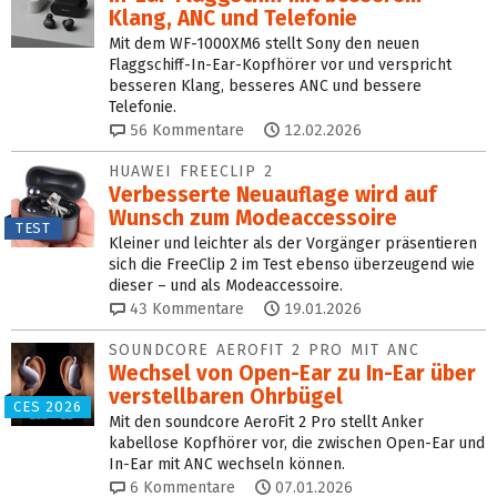
Klang, ANC und Telefonie
Mit dem WF-1000XM6 stellt Sony den neuen
Flaggschiff-In-Ear-Kopfhörer vor und verspricht
besseren Klang, besseres ANC und bessere
Telefonie.
56
Kommentare
12.02.2026
HUAWEI FREECLIP 2
Verbesserte Neuauflage wird auf
Wunsch zum Mode­accessoire
TEST
Kleiner und leichter als der Vorgänger präsentieren
sich die FreeClip 2 im Test ebenso überzeugend wie
dieser – und als Modeaccessoire.
43
Kommentare
19.01.2026
SOUNDCORE AEROFIT 2 PRO MIT ANC
Wechsel von Open-Ear zu In-Ear über
verstellbaren Ohrbügel
CES 2026
Mit den soundcore AeroFit 2 Pro stellt Anker
kabellose Kopfhörer vor, die zwischen Open-Ear und
In-Ear mit ANC wechseln können.
6
Kommentare
07.01.2026