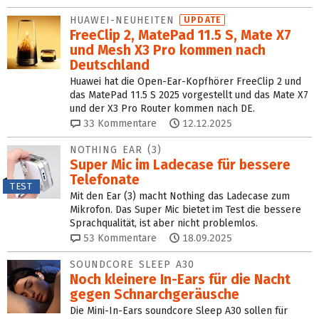
HUAWEI-NEUHEITEN
UPDATE
FreeClip 2, MatePad 11.5 S, Mate X7
und Mesh X3 Pro kommen nach
Deutschland
Huawei hat die Open-Ear-Kopfhörer FreeClip 2 und
das MatePad 11.5 S 2025 vorgestellt und das Mate X7
und der X3 Pro Router kommen nach DE.
33
Kommentare
12.12.2025
NOTHING EAR (3)
Super Mic im Ladecase für bessere
Telefonate
TEST
Mit den Ear (3) macht Nothing das Ladecase zum
Mikrofon. Das Super Mic bietet im Test die bessere
Sprachqualität, ist aber nicht problemlos.
53
Kommentare
18.09.2025
SOUNDCORE SLEEP A30
Noch kleinere In-Ears für die Nacht
gegen Schnarch­geräusche
Die Mini-In-Ears soundcore Sleep A30 sollen für