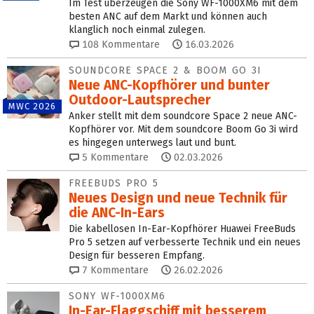
Im Test überzeugen die Sony WF-1000XM6 mit dem
besten ANC auf dem Markt und können auch
klanglich noch einmal zulegen.
108
Kommentare
16.03.2026
SOUNDCORE SPACE 2 & BOOM GO 3I
Neue ANC-Kopfhörer und bunter
Outdoor-Lautsprecher
MWC 2026
Anker stellt mit dem soundcore Space 2 neue ANC-
Kopfhörer vor. Mit dem soundcore Boom Go 3i wird
es hingegen unterwegs laut und bunt.
5
Kommentare
02.03.2026
FREEBUDS PRO 5
Neues Design und neue Technik für
die ANC-In-Ears
Die kabellosen In-Ear-Kopfhörer Huawei FreeBuds
Pro 5 setzen auf verbesserte Technik und ein neues
Design für besseren Empfang.
7
Kommentare
26.02.2026
SONY WF-1000XM6
In-Ear-Flaggschiff mit besserem