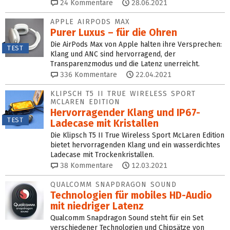
24
Kommentare
28.06.2021
APPLE AIRPODS MAX
Purer Luxus – für die Ohren
Die AirPods Max von Apple halten ihre Versprechen:
TEST
Klang und ANC sind hervorragend, der
Transparenzmodus und die Latenz unerreicht.
336
Kommentare
22.04.2021
KLIPSCH T5 II TRUE WIRELESS SPORT
MCLAREN EDITION
Hervorragender Klang und IP67-
TEST
Ladecase mit Kristallen
Die Klipsch T5 II True Wireless Sport McLaren Edition
bietet hervorragenden Klang und ein wasserdichtes
Ladecase mit Trockenkristallen.
38
Kommentare
12.03.2021
QUALCOMM SNAPDRAGON SOUND
Technologien für mobiles HD-Audio
mit niedriger Latenz
Qualcomm Snapdragon Sound steht für ein Set
verschiedener Technologien und Chipsätze von