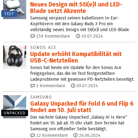
Neues Design mit Sti(e)l und LED-
Blade setzt Akzente
TEST
Samsung verpasst seinen kabellosen In-Ear-
Kopfhörern mit den Galaxy Buds 3 Pro ein
vollständig neues Design mit Sti(e)l und LED-Blade.
159
Kommentare
10.07.2024
SONOS ACE
Update erhöht Kompatibilität mit
USB-C-Netzteilen
Sonos hat heute ein Update für den Sonos Ace
freigegeben, das die im Test festgestellten
Ladeprobleme mit gewissen PD-Netzteilen beseitigt.
3
Kommentare
09.07.2024
SAMSUNG
Galaxy Unpacked für Fold 6 und Flip 6
findet am 10. Juli statt
UNPACKED
Das nächste Galaxy Unpacked „Galaxy AI Is Here“
findet am 10. Juli ab 15 Uhr statt. Den Termin hat
Samsung von offizieller Seite bestätigt.
12
Kommentare
26.06.2024