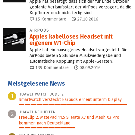
Apple hat bestätigt, dass sich der für Ende Oktober
geplante Verkaufsstart der AirPods verzögert, da die
Kopfhörer noch nicht fertig sind.
15
Kommentare
27.10.2016
AIRPODS
Apples kabelloses Headset mit
eigenem W1-Chip
Apple hat ein hauseigenes Headset vorgestellt. Die
AirPods bieten 5 Stunden Musikwiedergabe und
automatische Kopplung mit Apple-Geräten.
139
Kommentare
08.09.2016
Meistgelesene News
HUAWEI WATCH BUDS 2
1
Smartwatch versteckt Earbuds erneut unterm Display
100%
HUAWEI-NEUHEITEN
2
FreeClip 2, MatePad 11.5 S, Mate X7 und Mesh X3 Pro
kommen nach Deutschland
52%