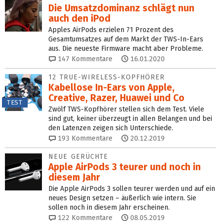
Die Umsatzdominanz schlägt nun
auch den iPod
Apples AirPods erzielen 71 Prozent des
Gesamtumsatzes auf dem Markt der TWS-In-Ears
aus. Die neueste Firmware macht aber Probleme.
147
Kommentare
16.01.2020
12 TRUE-WIRELESS-KOPFHÖRER
Kabellose In-Ears von Apple,
Creative, Razer, Huawei und Co
TEST
Zwölf TWS-Kopfhörer stellen sich dem Test. Viele
sind gut, keiner überzeugt in allen Belangen und bei
den Latenzen zeigen sich Unterschiede.
193
Kommentare
20.12.2019
NEUE GERÜCHTE
Apple AirPods 3 teurer und noch in
diesem Jahr
Die Apple AirPods 3 sollen teurer werden und auf ein
neues Design setzen – äußerlich wie intern. Sie
sollen noch in diesem Jahr erscheinen.
122
Kommentare
08.05.2019