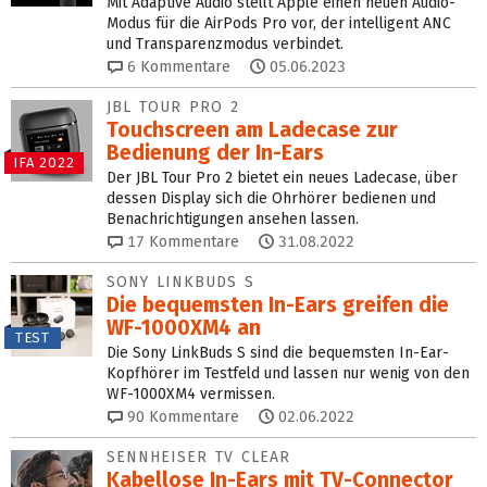
Mit Adaptive Audio stellt Apple einen neuen Audio-
Modus für die AirPods Pro vor, der intelligent ANC
und Transparenzmodus verbindet.
6
Kommentare
05.06.2023
JBL TOUR PRO 2
Touchscreen am Ladecase zur
Bedienung der In-Ears
IFA 2022
Der JBL Tour Pro 2 bietet ein neues Ladecase, über
dessen Display sich die Ohrhörer bedienen und
Benachrichtigungen ansehen lassen.
17
Kommentare
31.08.2022
SONY LINKBUDS S
Die bequemsten In-Ears greifen die
WF-1000XM4 an
TEST
Die Sony LinkBuds S sind die bequemsten In-Ear-
Kopfhörer im Testfeld und lassen nur wenig von den
WF-1000XM4 vermissen.
90
Kommentare
02.06.2022
SENNHEISER TV CLEAR
Kabellose In-Ears mit TV-Connector