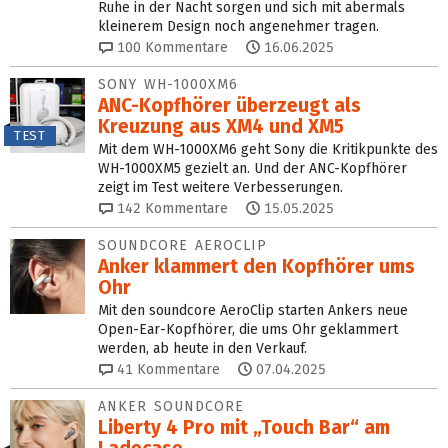
Ruhe in der Nacht sorgen und sich mit abermals
kleinerem Design noch angenehmer tragen.
100
Kommentare
16.06.2025
SONY WH-1000XM6
ANC-Kopfhörer überzeugt als
Kreuzung aus XM4 und XM5
TEST
Mit dem WH-1000XM6 geht Sony die Kritikpunkte des
WH-1000XM5 gezielt an. Und der ANC-Kopfhörer
zeigt im Test weitere Verbesserungen.
142
Kommentare
15.05.2025
SOUNDCORE AEROCLIP
Anker klammert den Kopfhörer ums
Ohr
Mit den soundcore AeroClip starten Ankers neue
Open-Ear-Kopfhörer, die ums Ohr geklammert
werden, ab heute in den Verkauf.
41
Kommentare
07.04.2025
ANKER SOUNDCORE
Liberty 4 Pro mit „Touch Bar“ am