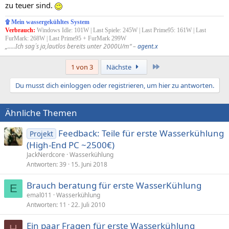
zu teuer sind.
۩ Mein wassergekühltes System
Verbrauch:
Windows Idle: 101W | Last Spiele: 245W | Last Prime95: 161W | Last
FurMark: 268W | Last Prime95 + FurMark 299W
„.....Ich sag´s ja,lautlos bereits unter 2000U/m“ –
agent.x
Letzte
1 von 3
Nächste
Du musst dich einloggen oder registrieren, um hier zu antworten.
Ähnliche Themen
Feedback: Teile für erste Wasserkühlung
Projekt
(High-End PC ~2500€)
JackNerdcore
Wasserkühlung
Antworten
39
15. Juni 2018
Brauch beratung für erste WasserKühlung
E
emal011
Wasserkühlung
Antworten
11
22. Juli 2010
Ein paar Fragen für erste Wasserkühlung
H