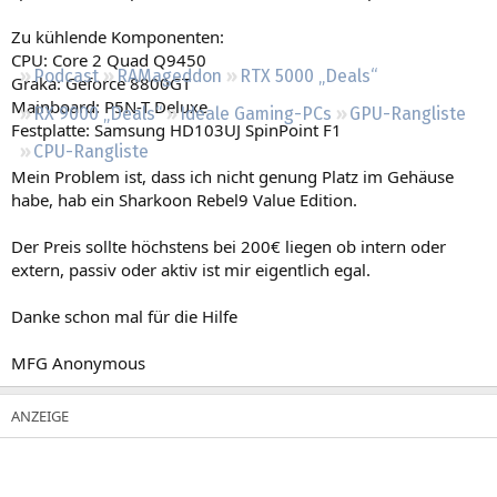
Regeln
Zu kühlende Komponenten:
CPU: Core 2 Quad Q9450
Podcast
RAMageddon
RTX 5000 „Deals“
Graka: Geforce 8800GT
Mainboard: P5N-T Deluxe
RX 9000 „Deals“
Ideale Gaming-PCs
GPU-Rangliste
Festplatte: Samsung HD103UJ SpinPoint F1
CPU-Rangliste
Mein Problem ist, dass ich nicht genung Platz im Gehäuse
habe, hab ein Sharkoon Rebel9 Value Edition.
Der Preis sollte höchstens bei 200€ liegen ob intern oder
extern, passiv oder aktiv ist mir eigentlich egal.
Danke schon mal für die Hilfe
MFG Anonymous