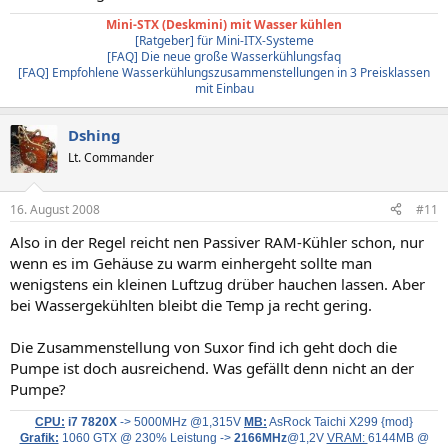
Mini-STX (Deskmini) mit Wasser kühlen
[Ratgeber] für Mini-ITX-Systeme
[FAQ] Die neue große Wasserkühlungsfaq
[FAQ] Empfohlene Wasserkühlungszusammenstellungen in 3 Preisklassen
mit Einbau
Dshing
Lt. Commander
16. August 2008
#11
Also in der Regel reicht nen Passiver RAM-Kühler schon, nur
wenn es im Gehäuse zu warm einhergeht sollte man
wenigstens ein kleinen Luftzug drüber hauchen lassen. Aber
bei Wassergekühlten bleibt die Temp ja recht gering.
Die Zusammenstellung von Suxor find ich geht doch die
Pumpe ist doch ausreichend. Was gefällt denn nicht an der
Pumpe?
CPU:
i7 7820X
-> 5000MHz @1,315V
MB:
AsRock Taichi X299 {mod}
Grafik:
1060 GTX @ 230% Leistung ->
2166MHz
@1,2V
VRAM:
6144MB @