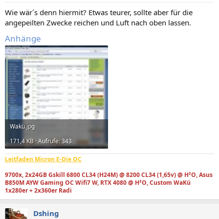
Wie wär´s denn hiermit? Etwas teurer, sollte aber für die
angepeilten Zwecke reichen und Luft nach oben lassen.
Anhänge
Wakü.jpg
171,4 KB · Aufrufe: 343
Leitfaden Micron E-Die OC
9700x, 2x24GB Gskill 6800 CL34 (H24M) @ 8200 CL34 (1,65v) @ H²O, Asus
B850M AYW Gaming OC Wifi7 W, RTX 4080 @ H²O, Custom WaKü
1x280er + 2x360er Radi
Dshing