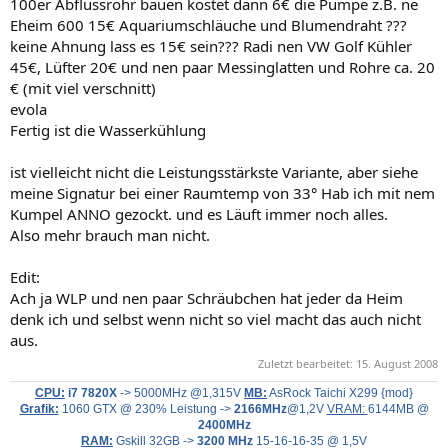
100er Abflussrohr bauen kostet dann 6€ die Pumpe z.B. ne
Eheim 600 15€ Aquariumschläuche und Blumendraht ???
keine Ahnung lass es 15€ sein??? Radi nen VW Golf Kühler
45€, Lüfter 20€ und nen paar Messinglatten und Rohre ca. 20
€ (mit viel verschnitt)
evola
Fertig ist die Wasserkühlung
ist vielleicht nicht die Leistungsstärkste Variante, aber siehe
meine Signatur bei einer Raumtemp von 33° Hab ich mit nem
Kumpel ANNO gezockt. und es Läuft immer noch alles.
Also mehr brauch man nicht.
Edit:
Ach ja WLP und nen paar Schräubchen hat jeder da Heim
denk ich und selbst wenn nicht so viel macht das auch nicht
aus.
Zuletzt bearbeitet:
15. August 2008
CPU:
i7 7820X
-> 5000MHz @1,315V
MB:
AsRock Taichi X299 {mod}
Grafik:
1060 GTX @ 230% Leistung ->
2166MHz
@1,2V
VRAM:
6144MB @
2400MHz
RAM:
Gskill 32GB ->
3200 MHz
15-16-16-35 @ 1,5V