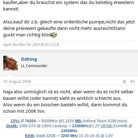
kaufen,aber du brauchst ein system das du beliebig erweitern
kannst!
Also,kauf dir z.b. gleich eine ordentliche pumpe,nicht das jetzt
deine preiswert gekaufte dann nicht mehr ausreicht!Dann
guckt man richtig blöd
!
Apple MacMini M1 2020 8GB 512GB
Dshing
Lt. Commander
15. August 2008
#6
Naja also unmöglich ist es nicht, aber wenn du es nicht selber
bauen willst (oder kannst) sieht es wirklich schlecht aus.
Also wenn du ein bisschen basteln willst, dann kommst du
schon mit 200€ hin.
CPU:
i7 7820X
-> 5000MHz @1,315V
MB:
AsRock Taichi X299 {mod}
Grafik:
1060 GTX @ 230% Leistung ->
2166MHz
@1,2V
VRAM:
6144MB @
2400MHz
RAM:
Gskill 32GB ->
3200 MHz
15-16-16-35 @ 1,5V