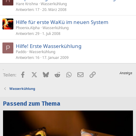
Hare Krishna
Wasserkühlung
Antworten
17
20. März 2008
Hilfe für erste WaKü im neuen System
Phoenix.Alpha
Wasserkühlung
Antworten
29
1. Juli 2008
Hilfe! Erste Wasserkühlung
P
Paddo
Wasserkühlung
Antworten
16
17. Januar 2009
Facebook
X (Twitter)
Bluesky
Reddit
WhatsApp
E-Mail
Link
Teilen:
Wasserkühlung
Passend zum Thema