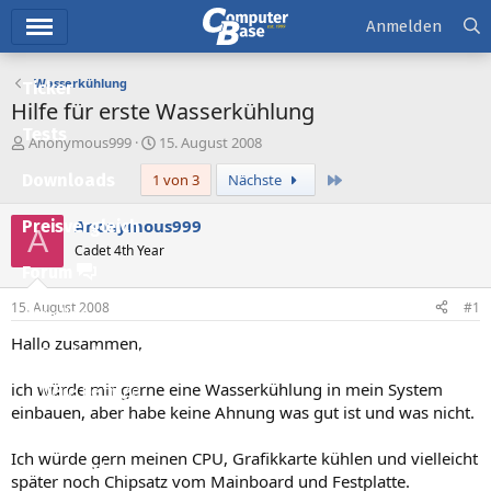
Hauptmenü
Anmelden
Wasserkühlung
Ticker
Hilfe für erste Wasserkühlung
Tests
E
E
Anonymous999
15. August 2008
r
r
Letzte
Downloads
1 von 3
Nächste
s
s
t
t
e
e
Anonymous999
Preisvergleich
A
l
l
Cadet 4th Year
l
l
Forum
e
t
r
a
15. August 2008
#1
Aktuelles
m
Hallo zusammen,
Empfohlene Inhalte
ich würde mir gerne eine Wasserkühlung in mein System
Neue Beiträge
einbauen, aber habe keine Ahnung was gut ist und was nicht.
Neueste Aktivitäten
Ich würde gern meinen CPU, Grafikkarte kühlen und vielleicht
Leserartikel
später noch Chipsatz vom Mainboard und Festplatte.