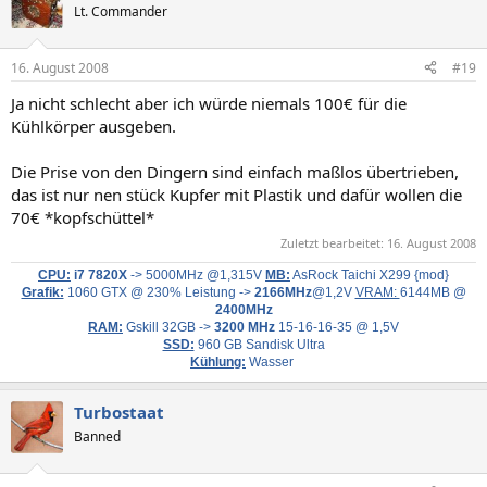
Lt. Commander
16. August 2008
#19
Ja nicht schlecht aber ich würde niemals 100€ für die
Kühlkörper ausgeben.
Die Prise von den Dingern sind einfach maßlos übertrieben,
das ist nur nen stück Kupfer mit Plastik und dafür wollen die
70€ *kopfschüttel*
Zuletzt bearbeitet:
16. August 2008
CPU:
i7 7820X
-> 5000MHz @1,315V
MB:
AsRock Taichi X299 {mod}
Grafik:
1060 GTX @ 230% Leistung ->
2166MHz
@1,2V
VRAM:
6144MB @
2400MHz
RAM:
Gskill 32GB ->
3200 MHz
15-16-16-35 @ 1,5V
SSD:
960 GB Sandisk Ultra
Kühlung:
Wasser
Turbostaat
Banned