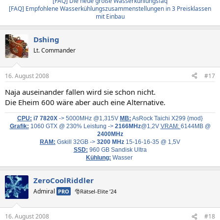
[FAQ] Die neue große Wasserkühlungsfaq
[FAQ] Empfohlene Wasserkühlungszusammenstellungen in 3 Preisklassen
mit Einbau
Dshing
Lt. Commander
16. August 2008
#17
Naja auseinander fallen wird sie schon nicht.
Die Eheim 600 wäre aber auch eine Alternative.
CPU:
i7 7820X
-> 5000MHz @1,315V
MB:
AsRock Taichi X299 {mod}
Grafik:
1060 GTX @ 230% Leistung ->
2166MHz
@1,2V
VRAM:
6144MB @
2400MHz
RAM:
Gskill 32GB ->
3200 MHz
15-16-16-35 @ 1,5V
SSD:
960 GB Sandisk Ultra
Kühlung:
Wasser
ZeroCoolRiddler
Admiral
PRO
🎅Rätsel-Elite ’24
16. August 2008
#18