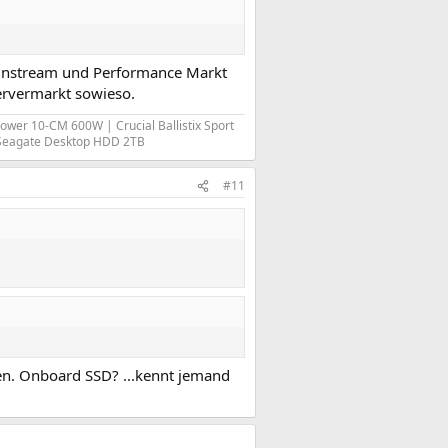
ainstream und Performance Markt
Servermarkt sowieso.
Power 10-CM 600W | Crucial Ballistix Sport
 Seagate Desktop HDD 2TB
#11
en. Onboard SSD? ...kennt jemand