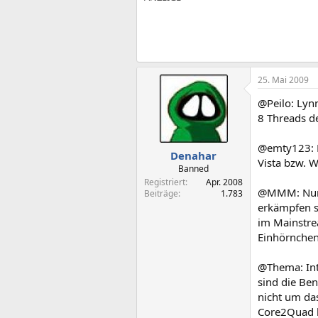
25. Mai 2009
@Peilo: Lynn
8 Threads d
@emty123: Es
Denahar
Vista bzw. W
Banned
Registriert
Apr. 2008
@MMM: Nur g
Beiträge
1.783
erkämpfen so
im Mainstre
Einhörnchen 
@Thema: Int
sind die Be
nicht um das
Core2Quad k