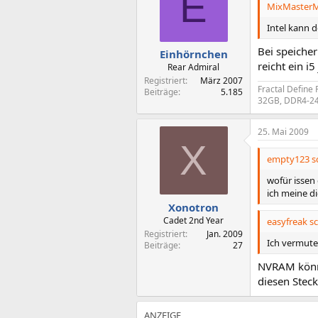
E
MixMasterMi
Intel kann 
Bei speiche
Einhörnchen
reicht ein i
Rear Admiral
Registriert
März 2007
Fractal Define
Beiträge
5.185
32GB, DDR4-24
25. Mai 2009
X
empty123 sc
wofür issen
ich meine di
Xonotron
Cadet 2nd Year
easyfreak sc
Registriert
Jan. 2009
Ich vermute
Beiträge
27
NVRAM könnt
diesen Steck