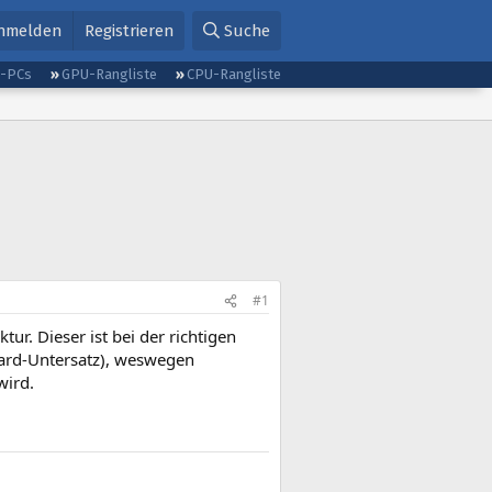
nmelden
Registrieren
Suche
g-PCs
GPU-Rangliste
CPU-Rangliste
#1
tur. Dieser ist bei der richtigen
oard-Untersatz), weswegen
wird.