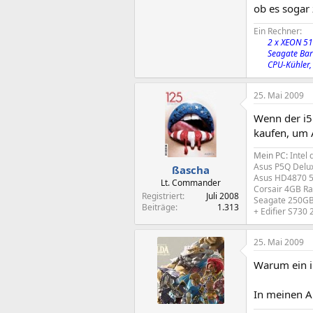
ob es sogar
Ein Rechner:
2 x XEON 51
Seagate Bar
CPU-Kühler,
25. Mai 2009
Wenn der i5
kaufen, um
Mein PC:
Intel
Asus P5Q Delu
ßascha
Asus HD4870 
Lt. Commander
Corsair 4GB R
Registriert
Juli 2008
Seagate 250G
Beiträge
1.313
+ Edifier S730 
25. Mai 2009
Warum ein i
In meinen A