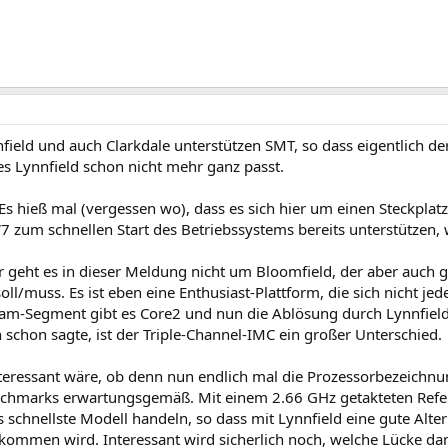
field und auch Clarkdale unterstützen SMT, so dass eigentlich de
es Lynnfield schon nicht mehr ganz passt.
 hieß mal (vergessen wo), dass es sich hier um einen Steckplatz
7 zum schnellen Start des Betriebssystems bereits unterstützen,
eht es in dieser Meldung nicht um Bloomfield, der aber auch g
ll/muss. Es ist eben eine Enthusiast-Plattform, die sich nicht jede
am-Segment gibt es Core2 und nun die Ablösung durch Lynnfield.
schon sagte, ist der Triple-Channel-IMC ein großer Unterschied.
eressant wäre, ob denn nun endlich mal die Prozessorbezeichnu
nchmarks erwartungsgemäß. Mit einem 2.66 GHz getakteten Refere
 schnellste Modell handeln, so dass mit Lynnfield eine gute Alt
ommen wird. Interessant wird sicherlich noch, welche Lücke da