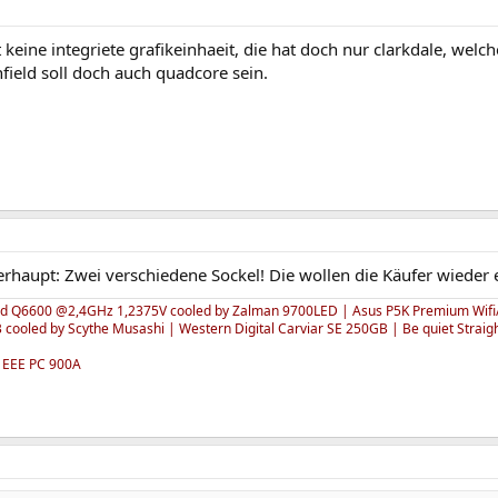
t keine integriete grafikeinhaeit, die hat doch nur clarkdale, wel
field soll doch auch quadcore sein.
rhaupt: Zwei verschiedene Sockel! Die wollen die Käufer wieder e
ad Q6600 @2,4GHz 1,2375V cooled by Zalman 9700LED | Asus P5K Premium Wifi/
ooled by Scythe Musashi | Western Digital Carviar SE 250GB | Be quiet Strai
 EEE PC 900A