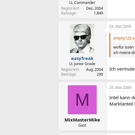
Lt. Commander
Registriert
Dez. 2004
Beiträge
1.849
25. Mai 2009
empty123 sc
wofür issen
ich meine di
easyfreak
Lt. Junior Grade
Ich vermute
Registriert
Aug. 2004
Beiträge
290
25. Mai 2009
M
Intel kann d
Marktanteil
MixMasterMike
Gast