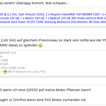
 zu einem Überlapp kommt. Mal schauen...
60 @ 3,2 GHz, Tyan Tempest S2692, 2 x Kingston ValueRAM 1GB FBDIMM 5300 + 2 
racuda 250 GB, 1 x Maxtor 500 GB, 1 x MyBook 320 GB, MSI nVidia GeForce 9600 G
 beQuiet Dark Power P6 EPS 750W, Samsung Multinorm DVD-Brenner, MS Vista Ulti
 2,66 GHz auf gleichem Preisniveau so stark sein sollte wie der 
 AMD etwas zu spenden
 q9450@ 3.04
xe
512MB
am 800
B HDD 32MB Cache
2.1
@X-Fi titanium im Lian Li P50
5 wenn ich eine Q9550 auf meine Mobo Pflanzen kann?
ugen zz Sinnfrei wenn eine P45 Mobo vorhanden ist!