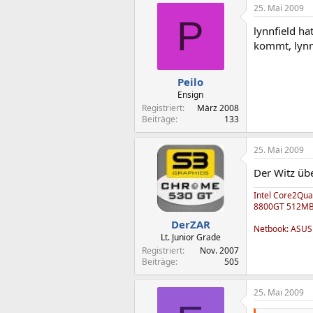
25. Mai 2009
P
lynnfield ha
kommt, lynn
Peilo
Ensign
Registriert
März 2008
Beiträge
133
25. Mai 2009
Der Witz übe
Intel Core2Qu
8800GT 512MB c
DerZAR
Netbook: ASUS
Lt. Junior Grade
Registriert
Nov. 2007
Beiträge
505
25. Mai 2009