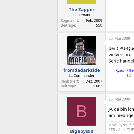
The Zapper
Lieutenant
Registriert
Feb. 2009
Beiträge
550
25. Mai 2009
der CPU-Que
vielverspre
Serie handel
fromdadarkside
Ryzen 7 9
TUF
Lt. Commander
Registriert
Dez. 2007
Beiträge
1.663
25. Mai 2009
B
JA da bin ic
am niedrige
AMD Ryzen 7 37
2TB / Asus TUF
BigBoys90