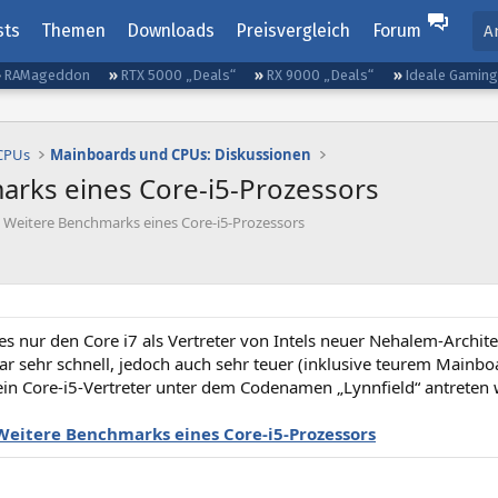
sts
Themen
Downloads
Preisvergleich
Forum
A
RAMageddon
RTX 5000 „Deals“
RX 9000 „Deals“
Ideale Gamin
 CPUs
Mainboards und CPUs: Diskussionen
rks eines Core-i5-Prozessors
 Weitere Benchmarks eines Core-i5-Prozessors
 es nur den Core i7 als Vertreter von Intels neuer Nehalem-Architek
ar sehr schnell, jedoch auch sehr teuer (inklusive teurem Mainb
in Core-i5-Vertreter unter dem Codenamen „Lynnfield“ antreten 
Weitere Benchmarks eines Core-i5-Prozessors