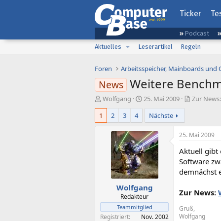
Ticker
Te
Podcast
Aktuelles
Leserartikel
Regeln
Foren
Arbeitsspeicher, Mainboards und
Weitere Benchma
News
E
E
Wolfgang
25. Mai 2009
Zur News:
r
r
1
2
3
4
Nächste
s
s
t
t
e
e
25. Mai 2009
l
l
Aktuell gibt
l
l
e
t
Software zw
r
a
demnächst e
m
Wolfgang
Zur News:
Redakteur
Teammitglied
Gruß,
Wolfgang
Registriert
Nov. 2002