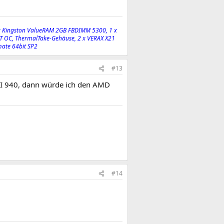
x Kingston ValueRAM 2GB FBDIMM 5300, 1 x
T OC, ThermalTake-Gehäuse, 2 x VERAX X21
mate 64bit SP2
#13
PII 940, dann würde ich den AMD
#14