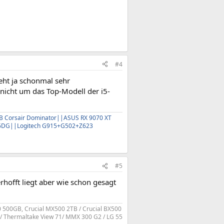
#4
eht ja schonmal sehr
nicht um das Top-Modell der i5-
 Corsair Dominator||ASUS RX 9070 XT
16DG||Logitech G915+G502+Z623
#5
rhofft liegt aber wie schon gesagt
70 500GB, Crucial MX500 2TB / Crucial BX500
 / Thermaltake View 71/ MMX 300 G2 / LG 55