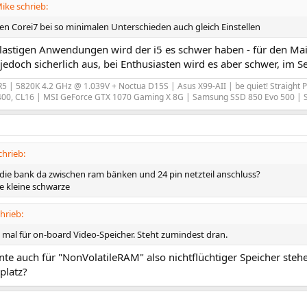
ke schrieb:
den Corei7 bei so minimalen Unterschieden auch gleich Einstellen
rlastigen Anwendungen wird der i5 es schwer haben - für den M
5 jedoch sicherlich aus, bei Enthusiasten wird es aber schwer, im 
 R5 | 5820K 4.2 GHz @ 1.039V + Noctua D15S | Asus X99-AII | be quiet! Straight 
00, CL16 | MSI GeForce GTX 1070 Gaming X 8G | Samsung SSD 850 Evo 500 |
hrieb:
 die bank da zwischen ram bänken und 24 pin netzteil anschluss?
e kleine schwarze
hrieb:
 mal für on-board Video-Speicher. Steht zumindest dran.
e auch für "NonVolatileRAM" also nichtflüchtiger Speicher steh
platz?