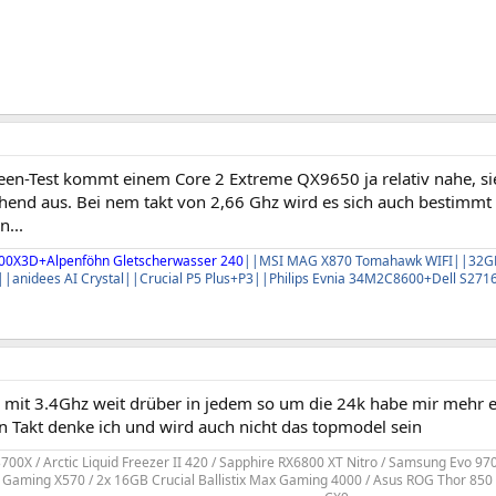
en-Test kommt einem Core 2 Extreme QX9650 ja relativ nahe, si
chend aus. Bei nem takt von 2,66 Ghz wird es sich auch bestimmt 
n...
800X3D+Alpenföhn Gletscherwasser 240
|
|MSI MAG X870 Tomahawk WIFI|
|32GB
|
|anidees AI Crystal|
|Crucial P5 Plus+P3|
|Philips Evnia 34M2C8600+Dell S27
h mit 3.4Ghz weit drüber in jedem so um die 24k habe mir mehr e
n Takt denke ich und wird auch nicht das topmodel sein
00X / Arctic Liquid Freezer II 420 / Sapphire RX6800 XT Nitro / Samsung Evo 9
 Gaming X570 / 2x 16GB Crucial Ballistix Max Gaming 4000 / Asus ROG Thor 850