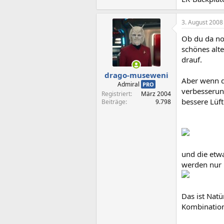
3. August 2008
Ob du da no
schönes alte
drauf.
drago-museweni
Aber wenn du
Admiral
PRO
verbesserun
Registriert
März 2004
bessere Lüf
Beiträge
9.798
und die etw
werden nur 
Das ist Natü
Kombination