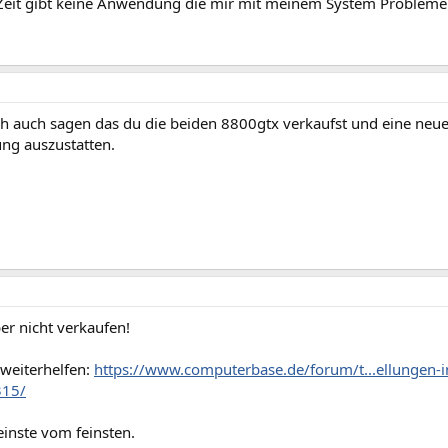
r Zeit gibt keine Anwendung die mir mit meinem System Proble
ch auch sagen das du die beiden 8800gtx verkaufst und eine neue
ng auszustatten.
ber nicht verkaufen!
 weiterhelfen:
https://www.computerbase.de/forum/t...ellungen-in
315/
feinste vom feinsten.