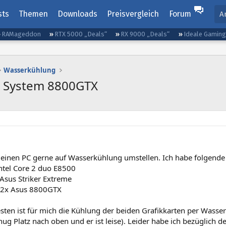
sts
Themen
Downloads
Preisvergleich
Forum
A
RAMageddon
RTX 5000 „Deals“
RX 9000 „Deals“
Ideale Gamin
Wasserkühlung
I System 8800GTX
einen PC gerne auf Wasserkühlung umstellen. Ich habe folgende 
Intel Core 2 duo E8500
Asus Striker Extreme
: 2x Asus 8800GTX
ten ist für mich die Kühlung der beiden Grafikkarten per Wasser
ug Platz nach oben und er ist leise). Leider habe ich bezüglich 