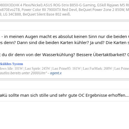
800X3D(HK 4 Plexi/Nickel) ASUS ROG-Strix B850-G Gaming, GSkill Ripjaws M5
2x870Evo2TB, Power Color RX 7900XTX Red Devil, BeQuiet Power Zone 2 850W, 
 LG 34CB88, BeQuiet Silent Base 802 weiß.
 - in meinen Augen macht es absolut keinen Sinn nur die beiden 
s denn? Dann sind die beiden Karten kühler? Ja und? Die Karten 
t du dir denn von der Wasserkühlung? Bessere Übertaktbarkeit?
ekühltes System
ows Idle: 101W | Last Spiele: 245W | Last Prime95: 161W | Last FurMark: 268W | Last Pr
ja,lautlos bereits unter 2000U/m“ –
agent.x
Kü sollte man sich stille und sehr gute OC Ergebnisse erhoffen...