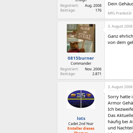
Dein Gehäus
Registriert
Aug. 2008
Beiträge
176
MfG Prankst3r
3. August 2008
Ganz ehrlich
von dem geld
0815burner
Commander
Registriert
Nov. 2006
Beiträge
2.871
3. August 2008
Sorry hatte 
Armor Gehäu
Ich bezweif
Das Aktuelle
lots
häufig bei A
Cadet 2nd Year
und Nachtei
Ersteller dieses