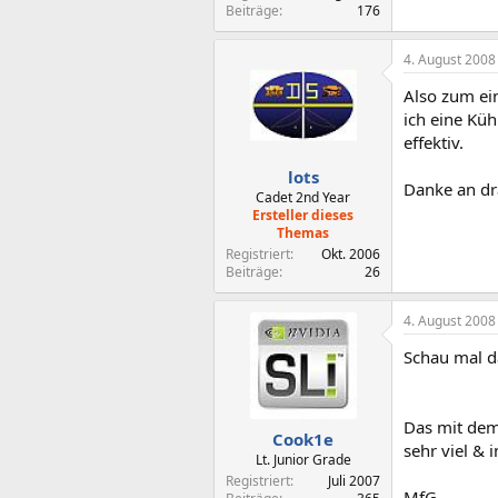
Beiträge
176
4. August 2008
Also zum ei
ich eine Küh
effektiv.
lots
Danke an dr
Cadet 2nd Year
Ersteller dieses
Themas
Registriert
Okt. 2006
Beiträge
26
4. August 2008
Schau mal d
Das mit dem 
Cook1e
sehr viel & 
Lt. Junior Grade
Registriert
Juli 2007
MfG