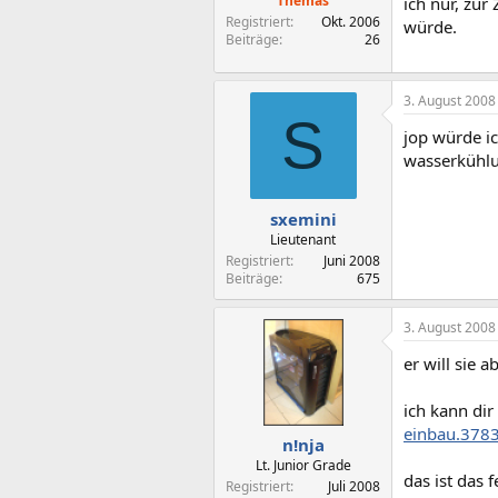
Themas
ich nur, zu
Registriert
Okt. 2006
würde.
Beiträge
26
3. August 2008
S
jop würde i
wasserkühlu
sxemini
Lieutenant
Registriert
Juni 2008
Beiträge
675
3. August 2008
er will sie a
ich kann dir
einbau.378
n!nja
Lt. Junior Grade
das ist das 
Registriert
Juli 2008