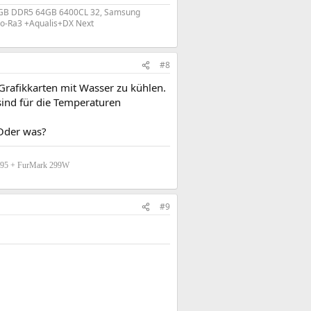
 RGB DDR5 64GB 6400CL 32, Samsung
Mo-Ra3 +Aqualis+DX Next
#8
Grafikkarten mit Wasser zu kühlen.
sind für die Temperaturen
 Oder was?
ime95 + FurMark 299W
#9