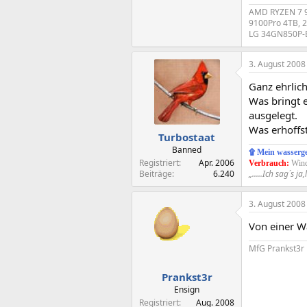
AMD RYZEN 7 9
9100Pro 4TB, 
LG 34GN850P-B,
3. August 2008
Ganz ehrlich
Was bringt e
ausgelegt.
Was erhoffs
Turbostaat
Banned
۩ Mein wasserg
Registriert
Apr. 2006
Verbrauch:
Wind
Beiträge
6.240
„.....Ich sag´s 
3. August 2008
Von einer Wa
MfG Prankst3r
Prankst3r
Ensign
Registriert
Aug. 2008