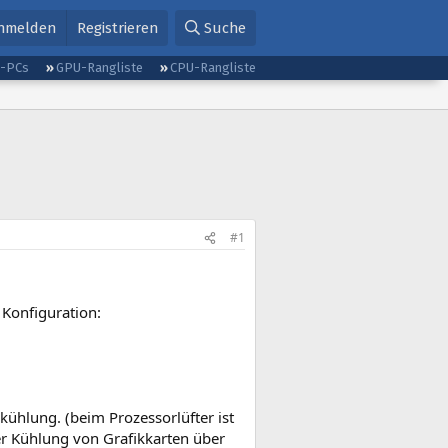
nmelden
Registrieren
Suche
g-PCs
GPU-Rangliste
CPU-Rangliste
#1
Konfiguration:
kühlung. (beim Prozessorlüfter ist
der Kühlung von Grafikkarten über