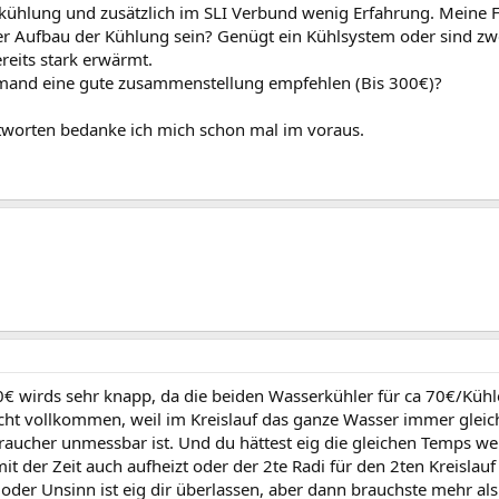
kühlung und zusätzlich im SLI Verbund wenig Erfahrung. Meine F
der Aufbau der Kühlung sein? Genügt ein Kühlsystem oder sind zwe
reits stark erwärmt.
mand eine gute zusammenstellung empfehlen (Bis 300€)?
tworten bedanke ich mich schon mal im voraus.
00€ wirds sehr knapp, da die beiden Wasserkühler für ca 70€/Küh
icht vollkommen, weil im Kreislauf das ganze Wasser immer gleich
ucher unmessbar ist. Und du hättest eig die gleichen Temps wenn
t der Zeit auch aufheizt oder der 2te Radi für den 2ten Kreislauf
oder Unsinn ist eig dir überlassen, aber dann brauchste mehr als 