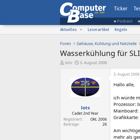
Ticker
Te
Podcast
Aktuelles
Leserartikel
Regeln
Foren
Gehäuse, Kühlung und Netzteile
Wasserkühlung für SL
E
E
lots
3. August 2008
r
r
s
s
3. August 2008
t
t
Hallo alle,
e
e
l
l
l
l
ich würde m
e
t
Prozessor: 
lots
r
a
Mainboard: 
m
Cadet 2nd Year
Grafikkarte
Registriert
Okt. 2006
Beiträge
26
Am wichtiges
mehr als gen