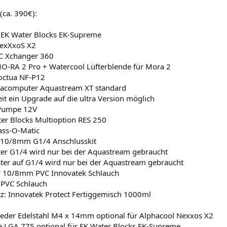
(ca. 390€):
 EK Water Blocks EK-Supreme
NexXxoS X2
FC Xchanger 360
O-RA 2 Pro + Watercool Lüfterblende für Mora 2
Noctua NF-P12
acomputer Aquastream XT standard
zeit ein Upgrade auf die ultra Version möglich
Pumpe 12V
er Blocks Multioption RES 250
ass-O-Matic
 10/8mm G1/4 Anschlusskit
ter G1/4 wird nur bei der Aquastream gebraucht
ter auf G1/4 wird nur bei der Aquastream gebraucht
* 10/8mm PVC Innovatek Schlauch
PVC Schlauch
z: Innovatek Protect Fertiggemisch 1000ml
Feder Edelstahl M4 x 14mm optional für Alphacool Nexxos X2
e LGA 775 optional für EK Water Blocks EK-Supreme