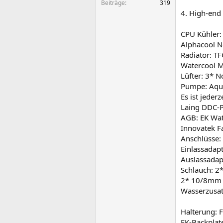
Beiträge
319
4. High-end 
CPU Kühler:
Alphacool 
Radiator: T
Watercool M
Lüfter: 3* 
Pumpe: Aqu
Es ist jeder
Laing DDC-
AGB: EK Wat
Innovatek F
Anschlüsse:
Einlassadap
Auslassadap
Schlauch: 2
2* 10/8mm 
Wasserzusat
Halterung: 
EK-Backplat