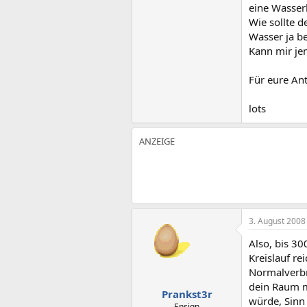
eine Wasser
Wie sollte 
Wasser ja be
Kann mir je
Für eure An
lots
3. August 2008
Also, bis 3
Kreislauf re
Normalverbra
dein Raum mi
Prankst3r
würde, Sinn 
Ensign