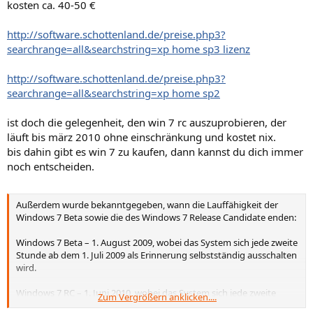
kosten ca. 40-50 €
http://software.schottenland.de/preise.php3?
searchrange=all&searchstring=xp home sp3 lizenz
http://software.schottenland.de/preise.php3?
searchrange=all&searchstring=xp home sp2
ist doch die gelegenheit, den win 7 rc auszuprobieren, der
läuft bis märz 2010 ohne einschränkung und kostet nix.
bis dahin gibt es win 7 zu kaufen, dann kannst du dich immer
noch entscheiden.
Außerdem wurde bekanntgegeben, wann die Lauffähigkeit der
Windows 7 Beta sowie die des Windows 7 Release Candidate enden:
Windows 7 Beta – 1. August 2009, wobei das System sich jede zweite
Stunde ab dem 1. Juli 2009 als Erinnerung selbstständig ausschalten
wird.
Windows 7 RC – 1. Juni 2010, wobei das System sich jede zweite
Zum Vergrößern anklicken....
Stunde ab dem 1. März 2010 als Erinnerung selbstständig