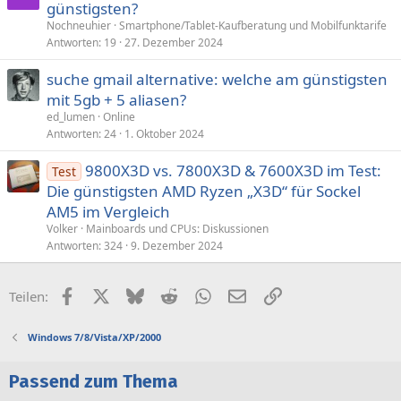
günstigsten?
Nochneuhier
Smartphone/Tablet-Kaufberatung und Mobilfunktarife
Antworten
19
27. Dezember 2024
suche gmail alternative: welche am günstigsten
mit 5gb + 5 aliasen?
ed_lumen
Online
Antworten
24
1. Oktober 2024
9800X3D vs. 7800X3D & 7600X3D im Test:
Test
Die günstigsten AMD Ryzen „X3D“ für Sockel
AM5 im Vergleich
Volker
Mainboards und CPUs: Diskussionen
Antworten
324
9. Dezember 2024
Facebook
X (Twitter)
Bluesky
Reddit
WhatsApp
E-Mail
Link
Teilen:
Windows 7/8/Vista/XP/2000
Passend zum Thema