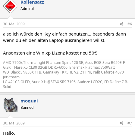
Rollensatz
Admiral
30. Mai 2009
#6
also ich würde den Key einfach benutzen... besonders dann
wenn du eh den alten Laptop ausrangieren willst.
Ansonsten eine Win xp Lizenz kostet neu 50€
AMD 7700x,Thermalright Phantom Spirit 120 SE, Asus ROG Strix B650E-F
G.Skill Flare X5 CL30 32GB DDR5-6000, Enermax Platimax 750Watt
WD_Black SN850X 1TB, Gamakay TK75HE V2, Z1 Pro, Palit Geforce 4070
JetStream
LG 42" C3 OLED, Aune X1s@STAX SRS 7106, Audeze LCD2C, FD Define 7 B.
Solid
moquai
Banned
30. Mai 2009
#7
Hallo,