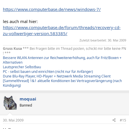
ausschalten wird.
https://www.computerbase.de/news/windows-7/
les auch mal hier:
https://www.computerbase.de/forum/threads/recovery-cd-
zu-vollwertiger-version.583385/
Zuletzt bearbeitet:
30. Mai 2009
Gruss Kusa
*** Bei Fragen bitte im Thread posten, schickt mir bitte keine PN
! ***
Bessere WLAN Antennen zur Reichweitenerhöhung, auch für Fritz!Boxen +
Alternativen
Lautsprecher Selbstbau
PC - selbst bauen und einrichten (nicht nur für Anfänger)
Dune Blu-Ray Player, HD-Player + Netzwerk Media Streaming Client
[Sammelthread] 1&1 aktuelle Konditionen bei Vertragsverlängerung (nach
Kündigung)
moquai
Banned
30. Mai 2009
#15