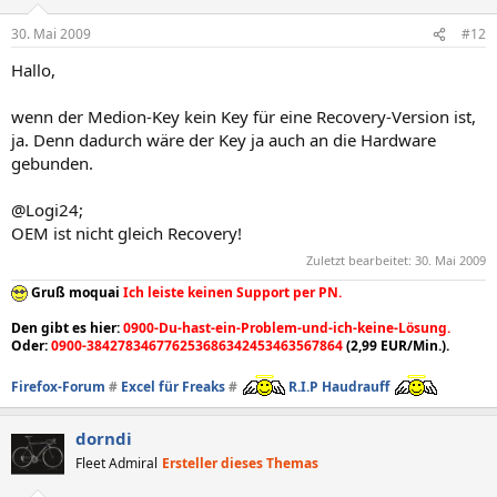
30. Mai 2009
#12
Hallo,
wenn der Medion-Key kein Key für eine Recovery-Version ist,
ja. Denn dadurch wäre der Key ja auch an die Hardware
gebunden.
@Logi24;
OEM ist nicht gleich Recovery!
Zuletzt bearbeitet:
30. Mai 2009
Gruß moquai
Ich leiste keinen Support per PN.
Den gibt es hier:
0900-Du-hast-ein-Problem-und-ich-keine-Lösung.
Oder:
0900-384278346776253686342453463567864
(2,99 EUR/Min.).
Firefox-Forum
#
Excel für Freaks
#
R.I.P Haudrauff
dorndi
Fleet Admiral
Ersteller dieses Themas