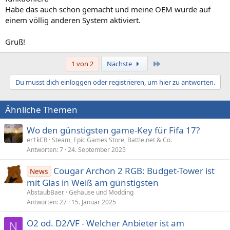
Habe das auch schon gemacht und meine OEM wurde auf
einem völlig anderen System aktiviert.
Gruß!
Letzte
1 von 2
Nächste
Du musst dich einloggen oder registrieren, um hier zu antworten.
Ähnliche Themen
Wo den günstigsten game-Key für Fifa 17?
er1kCR
Steam, Epic Games Store, Battle.net & Co.
Antworten
7
24. September 2025
Cougar Archon 2 RGB: Budget-Tower ist
News
mit Glas in Weiß am günstigsten
AbstaubBaer
Gehäuse und Modding
Antworten
27
15. Januar 2025
O2 od. D2/VF - Welcher Anbieter ist am
N