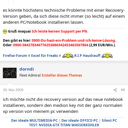
es könnte höchstens technische Probleme mit einer Recovery-
Version geben, da sich diese nicht immer (so leicht) auf einem
anderen PC/Notebook installieren lassen.
Gruß moquai
Ich leiste keinen Support per PN.
Den gibt es hier:
0900-Du-hast-ein-Problem-und-ich-keine-Lösung.
Oder:
0900-384278346776253686342453463567864
(2,99 EUR/Min.).
Firefox-Forum
#
Excel für Freaks
#
R.I.P Haudrauff
dorndi
Fleet Admiral
Ersteller dieses Themas
30. Mai 2009
#8
ich möchte nicht die recovery version auf das neue notebook
installieren, sondern den medion key mit der ganz normalen
xp version von meinem pc verwenden
Der ideale MULTIMEDIA-PC
|
Der ideale OFFICE-PC
|
Silent PC
TEST: NVIDIA GTX TITAN WASSERKÜHLER