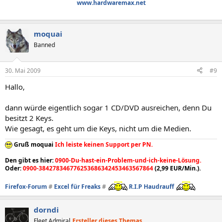
www.hardwaremax.net
moquai
Banned
30. Mai 2009
#9
Hallo,
dann würde eigentlich sogar 1 CD/DVD ausreichen, denn Du
besitzt 2 Keys.
Wie gesagt, es geht um die Keys, nicht um die Medien.
Gruß moquai
Ich leiste keinen Support per PN.
Den gibt es hier:
0900-Du-hast-ein-Problem-und-ich-keine-Lösung.
Oder:
0900-384278346776253686342453463567864
(2,99 EUR/Min.).
Firefox-Forum
#
Excel für Freaks
#
R.I.P Haudrauff
dorndi
Fleet Admiral
Ersteller dieses Themas