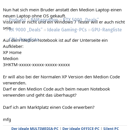
Regeln
Nun hat sich mein Bruder anstatt den Medion Laptop einen
neuen Laptop ohne OS gekauft.
Podcast
RAMageddon
RTX 5000 „Deals“
Vista will er nicht und ein Windows 7 Tester will er auch nicht
sein.
RX 9000 „Deals“
Ideale Gaming-PCs
GPU-Rangliste
CPU-Rangliste
Auf dem Medion Notebook ist auf der Unterseite ein
Aufkleber:
XP Home
Medion
3HKTM-xxxxx-xxxxx-xxxxx-xxxxx
Er will also bei der Normalen XP Version den Medion Code
verwenden.
Darf er den Medion Code auch beim neuen Notebook
verwenden und geht das überhaupt?
Darf ich am Marktplatz einen Code erwerben?
mfg
Der ideale MULTIMEDIA-PC
|
Der ideale OFFICE-PC
|
Silent PC