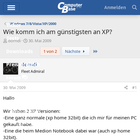
Hauptmenü
Anmelden
Windows 7/8/Vista/XP/2000
Ticker
Wie komm ich am günstigsten an XP?
Tests
E
E
dorndi
30. Mai 2009
r
r
Letzte
Downloads
1 von 2
Nächste
s
s
t
t
e
e
dorndi
Preisvergleich
l
l
Fleet Admiral
l
l
Forum
e
t
r
a
30. Mai 2009
#1
Aktuelles
m
Hallo
Empfohlene Inhalte
Wir haben 2 XP Versionen:
Neue Beiträge
-Eine ganz normale (xp home 32bit) die ich mir für meinen PC
Neueste Aktivitäten
gekauft habe.
-Eine die beim Medion Notebook dabei war (auch xp home
Leserartikel
32bit).