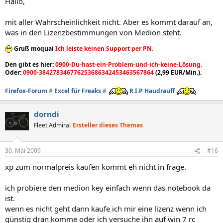
Hallo,
mit aller Wahrscheinlichkeit nicht. Aber es kommt darauf an,
was in den Lizenzbestimmungen von Medion steht.
Gruß moquai
Ich leiste keinen Support per PN.
Den gibt es hier:
0900-Du-hast-ein-Problem-und-ich-keine-Lösung.
Oder:
0900-384278346776253686342453463567864
(2,99 EUR/Min.).
Firefox-Forum
#
Excel für Freaks
#
R.I.P Haudrauff
dorndi
Fleet Admiral
Ersteller dieses Themas
30. Mai 2009
#16
xp zum normalpreis kaufen kommt eh nicht in frage.
ich probiere den medion key einfach wenn das notebook da
ist.
wenn es nicht geht dann kaufe ich mir eine lizenz wenn ich
günstig dran komme oder ich versuche ihn auf win 7 rc