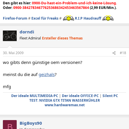
Den gibt es hier:
0900-Du-hast-ein-Problem-und-ich-keine-Lösung.
Oder:
0900-384278346776253686342453463567864
(2,99 EUR/Min.).
Firefox-Forum
#
Excel für Freaks
#
R.I.P Haudrauff
dorndi
Fleet Admiral
Ersteller dieses Themas
30. Mai 2009
#18
wo gibts denn günstige oem versionen?
meinst du die auf
geizhals
?
mfg
Der ideale MULTIMEDIA-PC
|
Der ideale OFFICE-PC
|
Silent PC
TEST: NVIDIA GTX TITAN WASSERKÜHLER
www.hardwaremax.net
BigBoys90
B