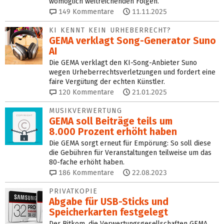
womöglich weitreichenden Folgen.
149
Kommentare
11.11.2025
KI KENNT KEIN URHEBERRECHT?
GEMA verklagt Song-Generator Suno
AI
Die GEMA verklagt den KI-Song-Anbieter Suno
wegen Urheberrechtsverletzungen und fordert eine
faire Vergütung der echten Künstler.
120
Kommentare
21.01.2025
MUSIKVERWERTUNG
GEMA soll Beiträge teils um
8.000 Prozent erhöht haben
Die GEMA sorgt erneut für Empörung: So soll diese
die Gebühren für Veranstaltungen teilweise um das
80-fache erhöht haben.
186
Kommentare
22.08.2023
PRIVATKOPIE
Abgabe für USB-Sticks und
Speicherkarten festgelegt
Der Bitkom, die Verwertungsgesellschaften GEMA