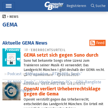
Hauptmenü
Anmelden
Registrieren
Suche
NEWS
Ticker
GEMA
Tests
Downloads
Aktuelle GEMA News
Feed
Preisvergleich
URHEBERRECHTSURTEIL
GEMA setzt sich gegen Suno durch
Forum
Suno hat bekannte Songs ohne Lizenz zum
Trainieren seiner Musik-KI verwendet. Das
Landgericht München I gibt deshalb der GEMA recht.
Podcast
RAMageddon
RTX 5000 „Deals“
72
Kommentare
01.08.2026
RX 9000 „Deals“
Ideale Gaming-PCs
GPU-Rangliste
AUSGABE GESCHÜTZTER LIEDTEXTE
OpenAI verliert Urheberrechts­klage
CPU-Rangliste
gegen die Gema
OpenAI verstößt gegen das Urheberrecht,
entscheidet das Landgericht München. Ein Urteil mit