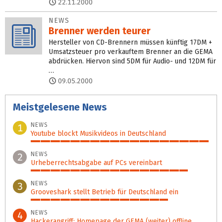
22.11.2000
NEWS
Brenner werden teurer
Hersteller von CD-Brennern müssen künftig 17DM +
Umsatzsteuer pro verkauftem Brenner an die GEMA
abdrücken. Hiervon sind 5DM für Audio- und 12DM für
…
09.05.2000
Meistgelesene News
NEWS
1
Youtube blockt Musikvideos in Deutschland
100%
NEWS
2
Urheberrechtsabgabe auf PCs vereinbart
88%
NEWS
3
Grooveshark stellt Betrieb für Deutschland ein
77%
NEWS
4
Hackerangriff: Homepage der GEMA (weiter) offline