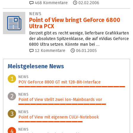
468
Kommentare
02.02.2006
NEWS
Point of View bringt GeForce 6800
Ultra PCX
Derzeit gibt es recht wenige, lieferbare Grafikkarten
der absoluten Spitzenklasse, die auf nVidias GeForce
6800 Ultra setzen. Könnte man bei …
12
Kommentare
06.01.2005
Meistgelesene News
NEWS
1
POV GeForce 8800 GT mit 128-Bit-Interface
100%
NEWS
2
Point of View stellt zwei Ion-Mainboards vor
82%
NEWS
3
Point of View mit eigenem CULV-Notebook
60%
NEWS
4