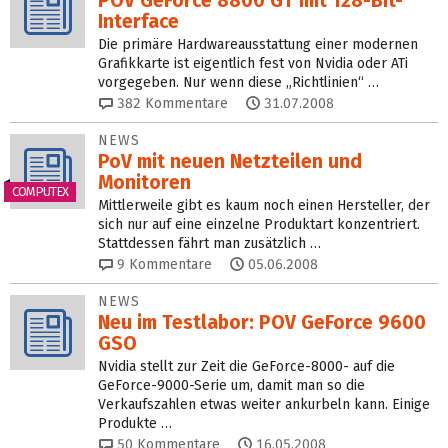
POV GeForce 8800 GT mit 128-Bit-
Interface
Die primäre Hardwareausstattung einer modernen
Grafikkarte ist eigentlich fest von Nvidia oder ATi
vorgegeben. Nur wenn diese „Richtlinien“ …
382
Kommentare
31.07.2008
NEWS
PoV mit neuen Netzteilen und
Monitoren
COMPUTEX
Mittlerweile gibt es kaum noch einen Hersteller, der
sich nur auf eine einzelne Produktart konzentriert.
Stattdessen fährt man zusätzlich …
9
Kommentare
05.06.2008
NEWS
Neu im Testlabor: POV GeForce 9600
GSO
Nvidia stellt zur Zeit die GeForce-8000- auf die
GeForce-9000-Serie um, damit man so die
Verkaufszahlen etwas weiter ankurbeln kann. Einige
Produkte …
50
Kommentare
16.05.2008