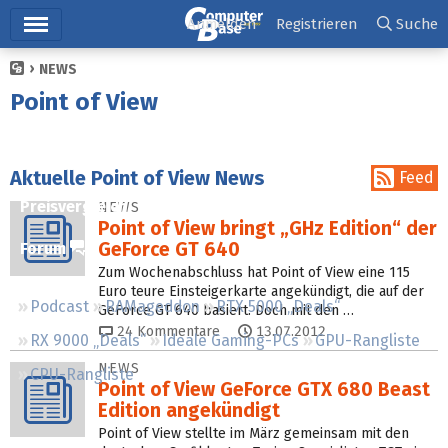
Hauptmenü
Anmelden
Registrieren
Suche
NEWS
Ticker
Point of View
Tests
Downloads
Aktuelle Point of View News
Feed
Preisvergleich
NEWS
Point of View bringt „GHz Edition“ der
GeForce GT 640
Forum
Zum Wochenabschluss hat Point of View eine 115
Euro teure Einsteigerkarte angekündigt, die auf der
Podcast
RAMageddon
RTX 5000 „Deals“
GeForce GT 640 basiert. Doch mit den …
24
Kommentare
13.07.2012
RX 9000 „Deals“
Ideale Gaming-PCs
GPU-Rangliste
NEWS
CPU-Rangliste
Point of View GeForce GTX 680 Beast
Edition angekündigt
Point of View stellte im März gemeinsam mit den