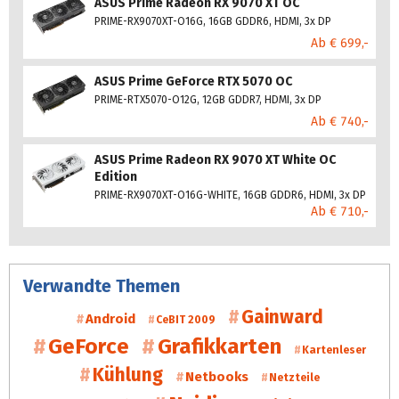
ASUS Prime Radeon RX 9070 XT OC
PRIME-RX9070XT-O16G, 16GB GDDR6, HDMI, 3x DP
Ab € 699,-
ASUS Prime GeForce RTX 5070 OC
PRIME-RTX5070-O12G, 12GB GDDR7, HDMI, 3x DP
Ab € 740,-
ASUS Prime Radeon RX 9070 XT White OC
Edition
PRIME-RX9070XT-O16G-WHITE, 16GB GDDR6, HDMI, 3x DP
Ab € 710,-
Verwandte Themen
Gainward
Android
CeBIT 2009
GeForce
Grafikkarten
Kartenleser
Kühlung
Netbooks
Netzteile