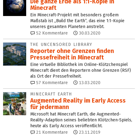
Die ganze Erde als 1:1-Kopie in
Minecraft
Ein Minecraft-Projekt mit besonders großem
Maßstab ist „Build the Earth“, das eine 1:1-Kopie
unseres gesamten Planeten anstrebt.
52
Kommentare
30.03.2020
THE UNCENSORED LIBRARY
Reporter ohne Grenzen finden
Pressefreiheit in Minecraft
Eine virtuelle Bibliothek im Online-Klötzchenspiel
Minecraft dient den Reportern ohne Grenzen (RSF)
als Ort der Pressefreiheit.
57
Kommentare
13.03.2020
MINECRAFT EARTH
Augmented Reality im Early Access
für jedermann
Microsoft hat Minecraft Earth, die Augmented-
Reality-Adaption seines beliebten Klötzchen-Spiels,
heute als Early Access veröffentlicht.
21
Kommentare
23.11.2019