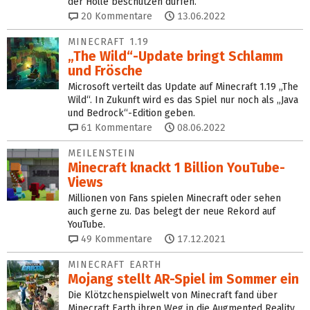
der Hölle beschützen dürfen.
20
Kommentare
13.06.2022
MINECRAFT 1.19
„The Wild“-Update bringt Schlamm
und Frösche
Microsoft verteilt das Update auf Minecraft 1.19 „The
Wild“. In Zukunft wird es das Spiel nur noch als „Java
und Bedrock“-Edition geben.
61
Kommentare
08.06.2022
MEILENSTEIN
Minecraft knackt 1 Billion YouTube-
Views
Millionen von Fans spielen Minecraft oder sehen
auch gerne zu. Das belegt der neue Rekord auf
YouTube.
49
Kommentare
17.12.2021
MINECRAFT EARTH
Mojang stellt AR-Spiel im Sommer ein
Die Klötzchenspielwelt von Minecraft fand über
Minecraft Earth ihren Weg in die Augmented Reality.