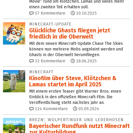
Movie“ rund um Klötzchen, Lamas und vieles mehr
einen zweiten Teil erhalten soll.
57
Kommentare
10.10.2025
MINECRAFT-UPDATE
Glückliche Ghasts fliegen jetzt
friedlich in die Oberwelt
Mit dem neuen Minecraft-Update Chase The Skies
können nun mehrere Mobs angeleint werden und
Ghasts in der Oberwelt herumfliegen.
33
Kommentare
18.06.2025
MINECRAFT
Kinofilm über Steve, Klötzchen &
Lamas startet im April 2025
Mit einem ersten Teaser gibt Warner Bros. einen
Einblick in den offiziellen Minecraft-Film. Die
Veröffentlichung steht nächstes Jahr an.
114
Kommentare
05.09.2024
BREZN', WOLPERTINGER UND LEDERHOSEN
Bayerischer Rundfunk nutzt Minecraft
zur Kulturbildung