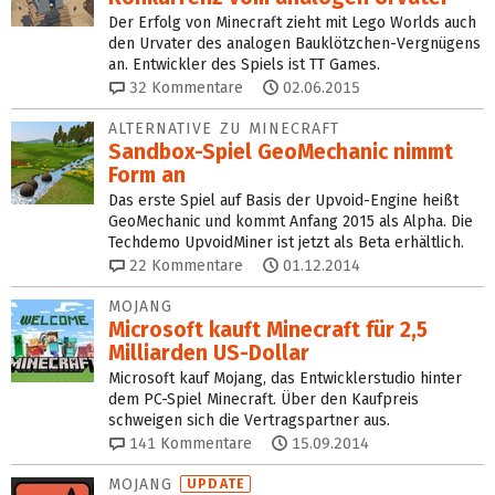
Der Erfolg von Minecraft zieht mit Lego Worlds auch
den Urvater des analogen Bauklötzchen-Vergnügens
an. Entwickler des Spiels ist TT Games.
32
Kommentare
02.06.2015
ALTERNATIVE ZU MINECRAFT
Sandbox-Spiel GeoMechanic nimmt
Form an
Das erste Spiel auf Basis der Upvoid-Engine heißt
GeoMechanic und kommt Anfang 2015 als Alpha. Die
Techdemo UpvoidMiner ist jetzt als Beta erhältlich.
22
Kommentare
01.12.2014
MOJANG
Microsoft kauft Minecraft für 2,5
Milliarden US-Dollar
Microsoft kauf Mojang, das Entwicklerstudio hinter
dem PC-Spiel Minecraft. Über den Kaufpreis
schweigen sich die Vertragspartner aus.
141
Kommentare
15.09.2014
MOJANG
UPDATE