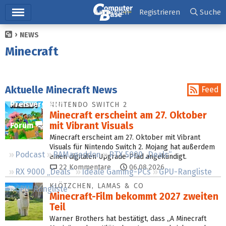
Hauptmenü
Anmelden
Registrieren
Suche
NEWS
Ticker
Minecraft
Tests
Downloads
Aktuelle Minecraft News
Feed
Preisvergleich
NINTENDO SWITCH 2
Minecraft erscheint am 27. Oktober
mit Vibrant Visuals
Forum
Minecraft erscheint am 27. Oktober mit Vibrant
Visuals für Nintendo Switch 2. Mojang hat außerdem
Podcast
RAMageddon
RTX 5000 „Deals“
einen digitalen Upgrade-Pfad angekündigt.
22
Kommentare
06.08.2026
RX 9000 „Deals“
Ideale Gaming-PCs
GPU-Rangliste
KLÖTZCHEN, LAMAS & CO
CPU-Rangliste
Minecraft-Film bekommt 2027 zweiten
Teil
Warner Brothers hat bestätigt, dass „A Minecraft