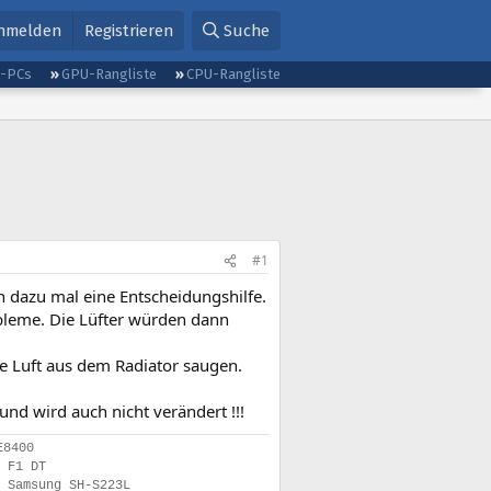
nmelden
Registrieren
Suche
g-PCs
GPU-Rangliste
CPU-Rangliste
#1
 dazu mal eine Entscheidungshilfe.
obleme. Die Lüfter würden dann
e Luft aus dem Radiator saugen.
und wird auch nicht verändert !!!
E8400
 F1 DT
 Samsung SH-S223L