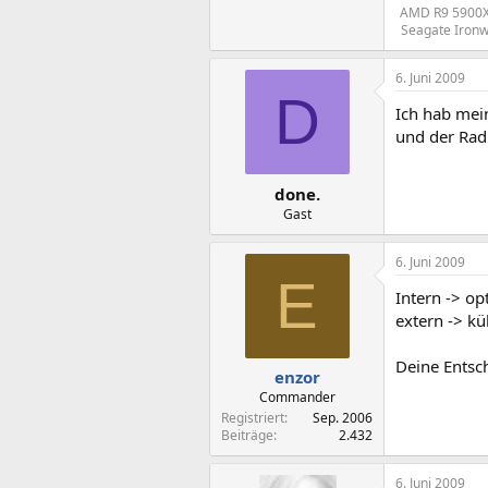
AMD R9 5900X 
Seagate Ironw
6. Juni 2009
D
Ich hab mei
und der Radi
done.
Gast
6. Juni 2009
E
Intern -> op
extern -> k
Deine Entsch
enzor
Commander
Registriert
Sep. 2006
Beiträge
2.432
6. Juni 2009