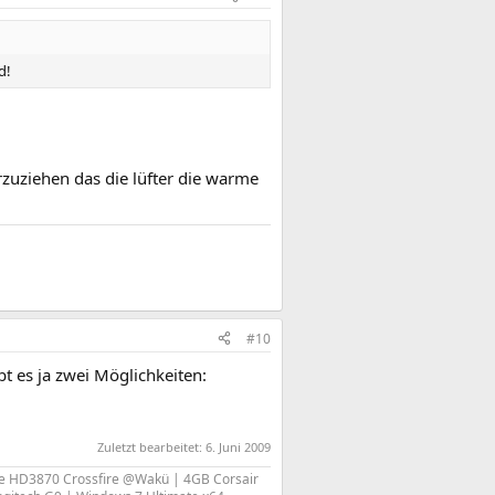
d!
orzuziehen das die lüfter die warme
#10
t es ja zwei Möglichkeiten:
Zuletzt bearbeitet:
6. Juni 2009
 HD3870 Crossfire @Wakü | 4GB Corsair