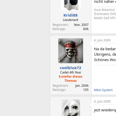
nicht näher 
Asus Maximus 
Dominator DDR2
Kridi88
Mobil: Dell XP
Lieutenant
Registriert
Nov. 2007
Beiträge
606
6. Juni 2009
Na da bedan
Übrigens, d
Schönes Wo
coolblue72
Cadet 4th Year
Ersteller dieses
Themas
Registriert
Jan. 2006
Beiträge
105
Mein System
6. Juni 2009
jezt wieders