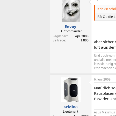
Kridi88 schr
PS: Ob die 
Envoy
Lt. Commander
Registriert
Apr. 2008
Beiträge
1.800
aber sicher 
luft
aus
dem 
Und auch wenn d
und alle meine
lass sie ruhig r
erst machen sie
6. Juni 2009
Natürlich so
Rausblasen o
Bzw der Unt
Kridi88
Lieutenant
Asus Maximus 