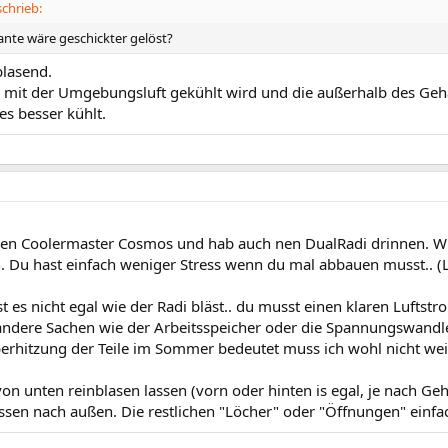
chrieb:
ante wäre geschickter gelöst?
blasend.
ja mit der Umgebungsluft gekühlt wird und die außerhalb des Gehä
es besser kühlt.
nen Coolermaster Cosmos und hab auch nen DualRadi drinnen. W
. Du hast einfach weniger Stress wenn du mal abbauen musst.. (L
 es nicht egal wie der Radi bläst.. du musst einen klaren Lufts
andere Sachen wie der Arbeitsspeicher oder die Spannungswandle
erhitzung der Teile im Sommer bedeutet muss ich wohl nicht weite
on unten reinblasen lassen (vorn oder hinten is egal, je nach G
ssen nach außen. Die restlichen "Löcher" oder "Öffnungen" einfa