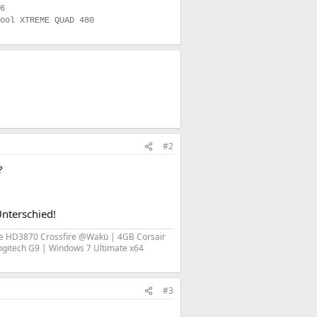
6
Cool XTREME QUAD 480
#2
?
nterschied!
 HD3870 Crossfire @Wakü | 4GB Corsair
ogitech G9 | Windows 7 Ultimate x64
#3