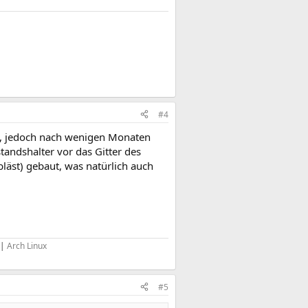
#4
rt, jedoch nach wenigen Monaten
andshalter vor das Gitter des
bläst) gebaut, was natürlich auch
|
Arch Linux
#5