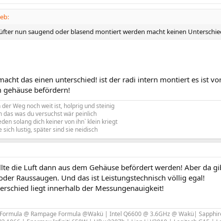
ieb:
Lüfter nun saugend oder blasend montiert werden macht keinen Unterschie
macht das einen unterschied! ist der radi intern montiert es ist v
gehäuse befördern!
er Weg noch weit ist, holprig und steinig
n das was du versuchst wär peinlich
eden solang dich keiner von ihn` klein kriegt
 sich lustig, später sind sie neidisch
llte die Luft dann aus dem Gehäuse befördert werden! Aber da gib
der Raussaugen. Und das ist Leistungstechnisch völlig egal!
erschied liegt innerhalb der Messungenauigkeit!
Formula @ Rampage Formula @Wakü | Intel Q6600 @ 3.6GHz @ Wakü| Sapphire