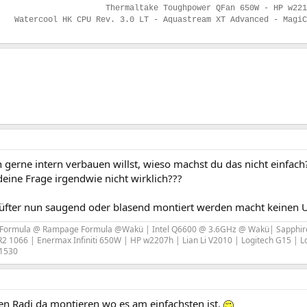
Thermaltake Toughpower QFan 650W - HP w221
Watercool HK CPU Rev. 3.0 LT - Aquastream XT Advanced - Magi
gerne intern verbauen willst, wieso machst du das nicht einfach
deine Frage irgendwie nicht wirklich???
Lüfter nun saugend oder blasend montiert werden macht keinen U
Formula @ Rampage Formula @Wakü | Intel Q6600 @ 3.6GHz @ Wakü| Sapphire
 1066 | Enermax Infiniti 650W | HP w2207h | Lian Li V2010 | Logitech G15 | L
S1530
en Radi da montieren wo es am einfachsten ist.