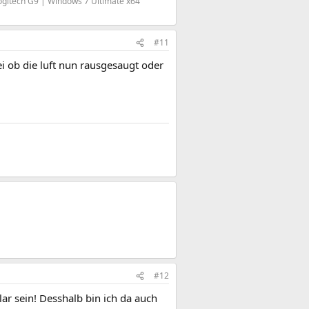
ogitech G9 | Windows 7 Ultimate x64
#11
sei ob die luft nun rausgesaugt oder
#12
ar sein! Desshalb bin ich da auch