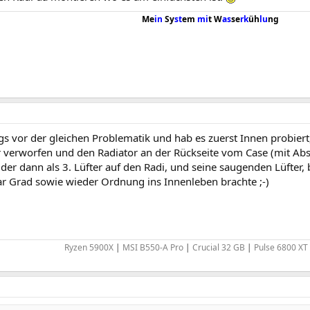
Me
in
Sy
st
em
mi
t W
as
se
rk
üh
lu
ng
gs vor der gleichen Problematik und hab es zuerst Innen probie
 verworfen und den Radiator an der Rückseite vom Case (mit Abst
 der dann als 3. Lüfter auf den Radi, und seine saugenden Lüfter, 
ar Grad sowie wieder Ordnung ins Innenleben brachte ;-)
Ryzen 5900X
|
MSI B550-A Pro
|
Crucial 32 GB
|
Pulse 6800 XT