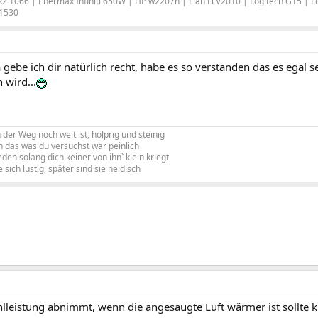
 1066 | Enermax Infiniti 650W | HP w2207h | Lian Li V2010 | Logitech G15 | L
S1530
da gebe ich dir natürlich recht, habe es so verstanden das es egal 
 wird...
er Weg noch weit ist, holprig und steinig
n das was du versuchst wär peinlich
eden solang dich keiner von ihn` klein kriegt
 sich lustig, später sind sie neidisch
lleistung abnimmt, wenn die angesaugte Luft wärmer ist sollte kl