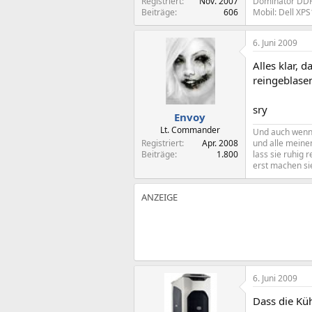
Registriert
Nov. 2007
Dominator DDR2
Beiträge
606
Mobil: Dell XP
6. Juni 2009
Alles klar, 
reingeblasen
sry
Envoy
Lt. Commander
Und auch wenn d
Registriert
Apr. 2008
und alle meine
Beiträge
1.800
lass sie ruhig r
erst machen sie
6. Juni 2009
Dass die Küh