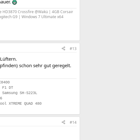
nauer.
 HD3870 Crossfire @Wakü | 4GB Corsair
ogitech G9 | Windows 7 Ultimate x64
#13
Lüftern.
finden) schon sehr gut geregelt.
E8400
 F1 DT
 Samsung SH-S223L
6
Cool XTREME QUAD 480
#14