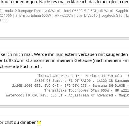
drauf eingegangen. Nächstes mal erkläre ich das leiber gleich ge
Formula @ Rampage Formula @Wakü | Intel Q6600 @ 3.6GHz @ Wakü| Sapphire
 1066 | Enermax Infiniti 650W | HP w2207h | Lian Li V2010 | Logitech G15 | L
S1530
ke ich mich mal. Werde ihn nun extern verbauen mit saugenden 
er Luftstrom ist ansonsten in meinem Gehäuse (nach meinem Emp
chenende Euch noch.
Thermaltake Mozart TX - Maximus II Formula - 
2x320 GB Samsung F1 DT RAID0 , 1x320 GB Samsung
2x2GB 1066 GEIL EVO ONE - BFG GTX 275 - Samsung SH-D163B -
Thermaltake Toughpower QFan 650W - HP w221
Watercool HK CPU Rev. 3.0 LT - Aquastream XT Advanced - Magi
prichst du dir aber