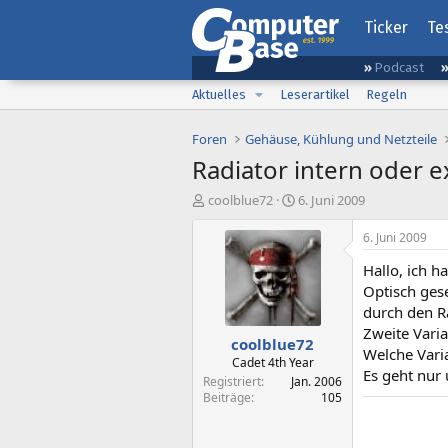
Ticker
Te
Podcast
Aktuelles
Leserartikel
Regeln
Foren
Gehäuse, Kühlung und Netzteile
Radiator intern oder e
E
E
coolblue72
6. Juni 2009
r
r
s
s
6. Juni 2009
t
t
Hallo, ich 
e
e
l
l
Optisch ges
l
l
durch den R
e
t
Zweite Vari
coolblue72
r
a
Welche Vari
m
Cadet 4th Year
Es geht nur 
Registriert
Jan. 2006
Beiträge
105