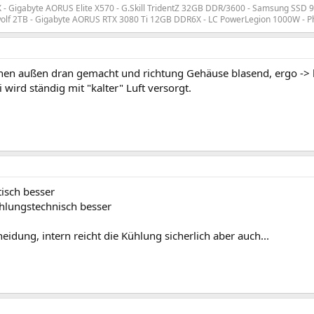
- Gigabyte AORUS Elite X570 - G.Skill TridentZ 32GB DDR/3600 - Samsung SSD 
olf 2TB - Gigabyte AORUS RTX 3080 Ti 12GB DDR6X - LC PowerLegion 1000W - P
nen außen dran gemacht und richtung Gehäuse blasend, ergo -> ko
 wird ständig mit "kalter" Luft versorgt.
tisch besser
ühlungstechnisch besser
eidung, intern reicht die Kühlung sicherlich aber auch...