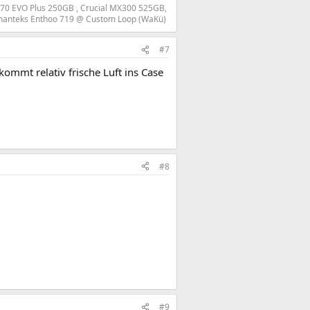
970 EVO Plus 250GB , Crucial MX300 525GB,
hanteks Enthoo 719 @ Custom Loop (WaKü)​
#7
mmt relativ frische Luft ins Case
#8
#9