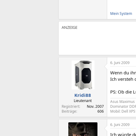
Mein System
6. Juni 2009
Wenn du ihn 
Ich versteh 
PS: Ob die 
Kridi88
Lieutenant
Asus Maximus 
Registriert
Nov. 2007
Dominator DDR2
Beiträge
606
Mobil: Dell XP
6. Juni 2009
Ich würde d