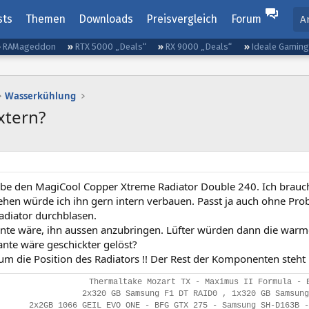
sts
Themen
Downloads
Preisvergleich
Forum
A
RAMageddon
RTX 5000 „Deals“
RX 9000 „Deals“
Ideale Gamin
Wasserkühlung
xtern?
habe den MagiCool Copper Xtreme Radiator Double 240. Ich brauch
ehen würde ich ihn gern intern verbauen. Passt ja auch ohne Pr
adiator durchblasen.
ante wäre, ihn aussen anzubringen. Lüfter würden dann die warm
ante wäre geschickter gelöst?
um die Position des Radiators !! Der Rest der Komponenten steht 
Thermaltake Mozart TX - Maximus II Formula - 
2x320 GB Samsung F1 DT RAID0 , 1x320 GB Samsung
2x2GB 1066 GEIL EVO ONE - BFG GTX 275 - Samsung SH-D163B -