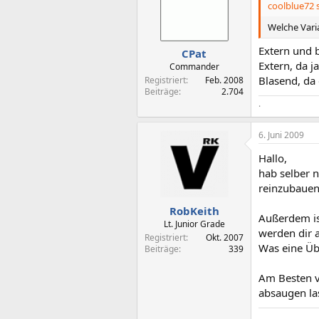
coolblue72 s
Welche Vari
Extern und 
CPat
Extern, da 
Commander
Blasend, da 
Registriert
Feb. 2008
Beiträge
2.704
.
6. Juni 2009
Hallo,
hab selber 
reinzubauen
RobKeith
Außerdem ist
Lt. Junior Grade
werden dir 
Registriert
Okt. 2007
Was eine Üb
Beiträge
339
Am Besten v
absaugen la